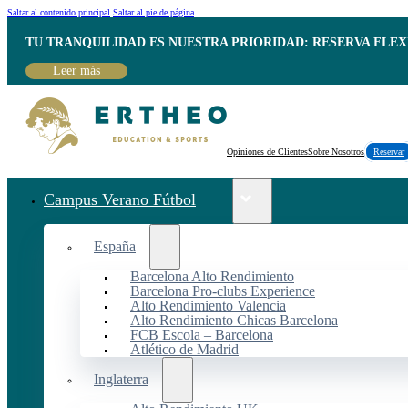
Saltar al contenido principal
Saltar al pie de página
TU TRANQUILIDAD ES NUESTRA PRIORIDAD: RESERVA FLEX
Leer más
Opiniones de Clientes
Sobre Nosotros
Reservar
Campus Verano Fútbol
España
Barcelona Alto Rendimiento
Barcelona Pro-clubs Experience
Alto Rendimiento Valencia
Alto Rendimiento Chicas Barcelona
FCB Escola – Barcelona
Atlético de Madrid
Inglaterra