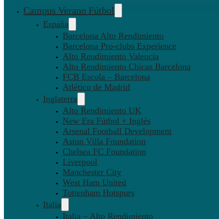
Campus Verano Fútbol
España
Barcelona Alto Rendimiento
Barcelona Pro-clubs Experience
Alto Rendimiento Valencia
Alto Rendimiento Chicas Barcelona
FCB Escola – Barcelona
Atlético de Madrid
Inglaterra
Alto Rendimiento UK
New Era Fútbol + Inglés
Arsenal Football Development
Aston Villa Foundation
Chelsea FC Foundation
Liverpool
Manchester City
West Ham United
Tottenham Hotspurs
Italia
Italia – Alto Rendimiento