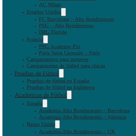
AC Milan
Estados Unidos
FC Barcelona – Alto Rendimiento
PSG – Alto Rendimiento
IMG Florida
Francia
PSG Academy Pro
París Saint Germain – París
Campamentos para porteros
Campamentos de fútbol para chicas
Pruebas de Fútbol
Pruebas de fútbol en España
Pruebas de fútbol en Inglaterra
Academias de Fútbol
España
Academia Alto Rendimiento – Barcelona
Academia Alto Rendimiento – Valencia
Reino Unido
Academia Alto Rendimiento – UK