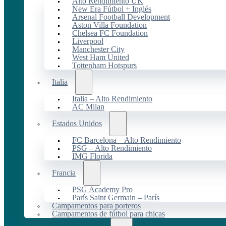
Alto Rendimiento UK
New Era Fútbol + Inglés
Arsenal Football Development
Aston Villa Foundation
Chelsea FC Foundation
Liverpool
Manchester City
West Ham United
Tottenham Hotspurs
Italia
Italia – Alto Rendimiento
AC Milan
Estados Unidos
FC Barcelona – Alto Rendimiento
PSG – Alto Rendimiento
IMG Florida
Francia
PSG Academy Pro
París Saint Germain – París
Campamentos para porteros
Campamentos de fútbol para chicas