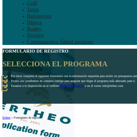
Golf
Tenis
Baloncesto
Hípica
Rugby
Hockey
Campamentos fútbol invierno
FORMULARIO DE REGISTRO
SELECCIONA EL PROGRAMA
Por favor completa el siguiente formulario con la información requerida para recibir un presupuesto pe
Pronto nos pondremos en contacto contigo para asegurar que eliges el programa más adecuado para ti.
Estamos a tu disposición en el teléfono
0034 951 20 40 61
o en el correo info@ertheo.com
Ertheo
»
Formulario de registro