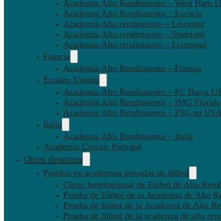
Academia Alto Rendimiento – West Ham U
Academia Alto Rendimiento – Escocia
Academia Alto rendimiento – Leicester
Academia Alto rendimiento – Stamford
Academia Alto rendimiento – Liverpool
Francia
Academia Alto Rendimiento – Francia
Estados Unidos
Academia Alto Rendimiento – FC Barça U
Academia Alto Rendimiento – IMG Florida
Academia Alto Rendimiento – PSG en US
Italia
Academia Alto Rendimiento – Italia
Academia Cascais Portugal
Otros deportes
Pruebas en academias privadas de fútbol
Clinic Internacional de Fútbol de Alto Ren
Prueba de Fútbol de la Academia de Alto R
Prueba de fútbol de la Academia de Alto Re
Prueba de fútbol de la academia de alto ren