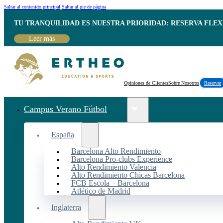
Saltar al contenido principal
Saltar al pie de página
TU TRANQUILIDAD ES NUESTRA PRIORIDAD: RESERVA FLEX
Leer más
Opiniones de Clientes
Sobre Nosotros
Reservar
Campus Verano Fútbol
España
Barcelona Alto Rendimiento
Barcelona Pro-clubs Experience
Alto Rendimiento Valencia
Alto Rendimiento Chicas Barcelona
FCB Escola – Barcelona
Atlético de Madrid
Inglaterra