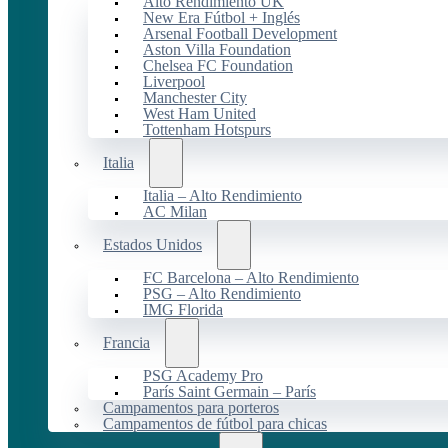
Alto Rendimiento UK
New Era Fútbol + Inglés
Arsenal Football Development
Aston Villa Foundation
Chelsea FC Foundation
Liverpool
Manchester City
West Ham United
Tottenham Hotspurs
Italia
Italia – Alto Rendimiento
AC Milan
Estados Unidos
FC Barcelona – Alto Rendimiento
PSG – Alto Rendimiento
IMG Florida
Francia
PSG Academy Pro
París Saint Germain – París
Campamentos para porteros
Campamentos de fútbol para chicas