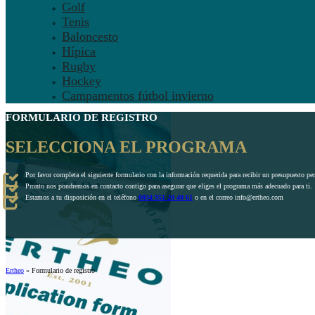
Golf
Tenis
Baloncesto
Hípica
Rugby
Hockey
Campamentos fútbol invierno
FORMULARIO DE REGISTRO
SELECCIONA EL PROGRAMA
Por favor completa el siguiente formulario con la información requerida para recibir un presupuesto pe
Pronto nos pondremos en contacto contigo para asegurar que eliges el programa más adecuado para ti.
Estamos a tu disposición en el teléfono
0034 951 20 40 61
o en el correo info@ertheo.com
Ertheo
»
Formulario de registro