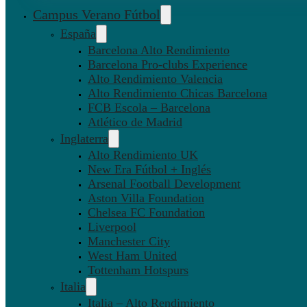
Campus Verano Fútbol
España
Barcelona Alto Rendimiento
Barcelona Pro-clubs Experience
Alto Rendimiento Valencia
Alto Rendimiento Chicas Barcelona
FCB Escola – Barcelona
Atlético de Madrid
Inglaterra
Alto Rendimiento UK
New Era Fútbol + Inglés
Arsenal Football Development
Aston Villa Foundation
Chelsea FC Foundation
Liverpool
Manchester City
West Ham United
Tottenham Hotspurs
Italia
Italia – Alto Rendimiento