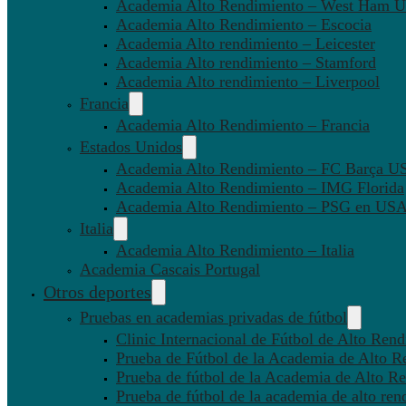
Academia Alto Rendimiento – West Ham U
Academia Alto Rendimiento – Escocia
Academia Alto rendimiento – Leicester
Academia Alto rendimiento – Stamford
Academia Alto rendimiento – Liverpool
Francia
Academia Alto Rendimiento – Francia
Estados Unidos
Academia Alto Rendimiento – FC Barça U
Academia Alto Rendimiento – IMG Florida
Academia Alto Rendimiento – PSG en US
Italia
Academia Alto Rendimiento – Italia
Academia Cascais Portugal
Otros deportes
Pruebas en academias privadas de fútbol
Clinic Internacional de Fútbol de Alto Ren
Prueba de Fútbol de la Academia de Alto R
Prueba de fútbol de la Academia de Alto Re
Prueba de fútbol de la academia de alto ren