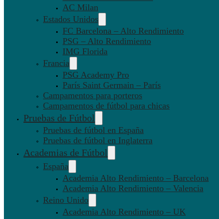
AC Milan
Estados Unidos
FC Barcelona – Alto Rendimiento
PSG – Alto Rendimiento
IMG Florida
Francia
PSG Academy Pro
París Saint Germain – París
Campamentos para porteros
Campamentos de fútbol para chicas
Pruebas de Fútbol
Pruebas de fútbol en España
Pruebas de fútbol en Inglaterra
Academias de Fútbol
España
Academia Alto Rendimiento – Barcelona
Academia Alto Rendimiento – Valencia
Reino Unido
Academia Alto Rendimiento – UK