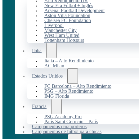
Alto Rendimiento UK
New Era Fútbol + Inglés
Arsenal Football Development
Aston Villa Foundation
Chelsea FC Foundation
Liverpool
Manchester City
West Ham United
Tottenham Hotspurs
Italia
Italia – Alto Rendimiento
AC Milan
Estados Unidos
FC Barcelona – Alto Rendimiento
PSG – Alto Rendimiento
IMG Florida
Francia
PSG Academy Pro
París Saint Germain – París
Campamentos para porteros
Campamentos de fútbol para chicas