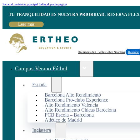
Saltar al contenido principal
Saltar al pie de página
TU TRANQUILIDAD ES NUESTRA PRIORIDAD: RESERVA FLEX
Leer más
Opiniones de Clientes
Sobre Nosotros
Reservar
Campus Verano Fútbol
España
Barcelona Alto Rendimiento
Barcelona Pro-clubs Experience
Alto Rendimiento Valencia
Alto Rendimiento Chicas Barcelona
FCB Escola – Barcelona
Atlético de Madrid
Inglaterra