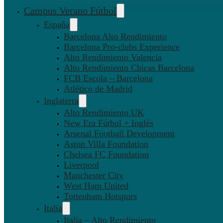
Campus Verano Fútbol
España
Barcelona Alto Rendimiento
Barcelona Pro-clubs Experience
Alto Rendimiento Valencia
Alto Rendimiento Chicas Barcelona
FCB Escola – Barcelona
Atlético de Madrid
Inglaterra
Alto Rendimiento UK
New Era Fútbol + Inglés
Arsenal Football Development
Aston Villa Foundation
Chelsea FC Foundation
Liverpool
Manchester City
West Ham United
Tottenham Hotspurs
Italia
Italia – Alto Rendimiento