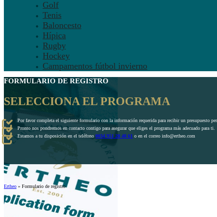
Golf
Tenis
Baloncesto
Hípica
Rugby
Hockey
Campamentos fútbol invierno
FORMULARIO DE REGISTRO
SELECCIONA EL PROGRAMA
Por favor completa el siguiente formulario con la información requerida para recibir un presupuesto pe
Pronto nos pondremos en contacto contigo para asegurar que eliges el programa más adecuado para ti.
Estamos a tu disposición en el teléfono
0034 951 20 40 61
o en el correo info@ertheo.com
Ertheo
»
Formulario de registro