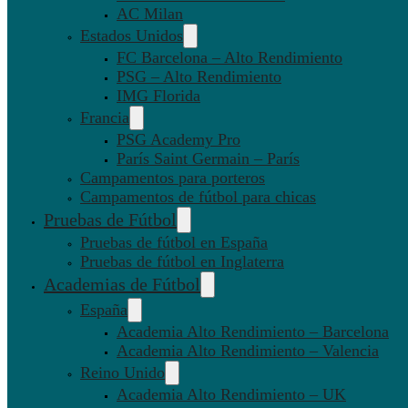
AC Milan
Estados Unidos
FC Barcelona – Alto Rendimiento
PSG – Alto Rendimiento
IMG Florida
Francia
PSG Academy Pro
París Saint Germain – París
Campamentos para porteros
Campamentos de fútbol para chicas
Pruebas de Fútbol
Pruebas de fútbol en España
Pruebas de fútbol en Inglaterra
Academias de Fútbol
España
Academia Alto Rendimiento – Barcelona
Academia Alto Rendimiento – Valencia
Reino Unido
Academia Alto Rendimiento – UK