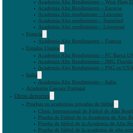
Academia Alto Rendimiento – West Ham U
Academia Alto Rendimiento – Escocia
Academia Alto rendimiento – Leicester
Academia Alto rendimiento – Stamford
Academia Alto rendimiento – Liverpool
Francia
Academia Alto Rendimiento – Francia
Estados Unidos
Academia Alto Rendimiento – FC Barça U
Academia Alto Rendimiento – IMG Florida
Academia Alto Rendimiento – PSG en US
Italia
Academia Alto Rendimiento – Italia
Academia Cascais Portugal
Otros deportes
Pruebas en academias privadas de fútbol
Clinic Internacional de Fútbol de Alto Ren
Prueba de Fútbol de la Academia de Alto R
Prueba de fútbol de la Academia de Alto Re
Prueba de fútbol de la academia de alto ren