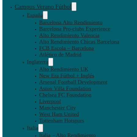
Campus Verano Fútbol
España
Barcelona Alto Rendimiento
Barcelona Pro-clubs Experience
Alto Rendimiento Valencia
Alto Rendimiento Chicas Barcelona
FCB Escola – Barcelona
Atlético de Madrid
Inglaterra
Alto Rendimiento UK
New Era Fútbol + Inglés
Arsenal Football Development
Aston Villa Foundation
Chelsea FC Foundation
Liverpool
Manchester City
West Ham United
Tottenham Hotspurs
Italia
Italia – Alto Rendimiento