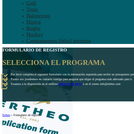
Golf
Tenis
Baloncesto
Hípica
Rugby
Hockey
Campamentos fútbol invierno
FORMULARIO DE REGISTRO
SELECCIONA EL PROGRAMA
Por favor completa el siguiente formulario con la información requerida para recibir un presupuesto pe
Pronto nos pondremos en contacto contigo para asegurar que eliges el programa más adecuado para ti.
Estamos a tu disposición en el teléfono
0034 951 20 40 61
o en el correo info@ertheo.com
Ertheo
»
Formulario de registro