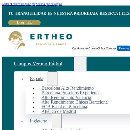
Saltar al contenido principal
Saltar al pie de página
TU TRANQUILIDAD ES NUESTRA PRIORIDAD: RESERVA FLEX
Leer más
Opiniones de Clientes
Sobre Nosotros
Reservar
Campus Verano Fútbol
España
Barcelona Alto Rendimiento
Barcelona Pro-clubs Experience
Alto Rendimiento Valencia
Alto Rendimiento Chicas Barcelona
FCB Escola – Barcelona
Atlético de Madrid
Inglaterra