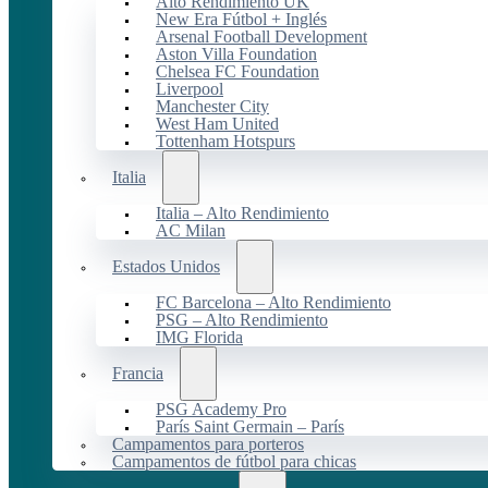
Alto Rendimiento UK
New Era Fútbol + Inglés
Arsenal Football Development
Aston Villa Foundation
Chelsea FC Foundation
Liverpool
Manchester City
West Ham United
Tottenham Hotspurs
Italia
Italia – Alto Rendimiento
AC Milan
Estados Unidos
FC Barcelona – Alto Rendimiento
PSG – Alto Rendimiento
IMG Florida
Francia
PSG Academy Pro
París Saint Germain – París
Campamentos para porteros
Campamentos de fútbol para chicas