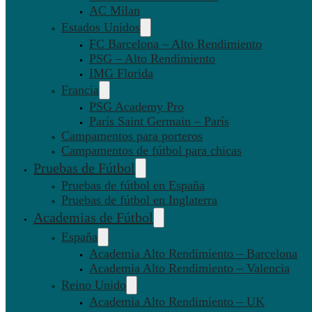
AC Milan
Estados Unidos
FC Barcelona – Alto Rendimiento
PSG – Alto Rendimiento
IMG Florida
Francia
PSG Academy Pro
París Saint Germain – París
Campamentos para porteros
Campamentos de fútbol para chicas
Pruebas de Fútbol
Pruebas de fútbol en España
Pruebas de fútbol en Inglaterra
Academias de Fútbol
España
Academia Alto Rendimiento – Barcelona
Academia Alto Rendimiento – Valencia
Reino Unido
Academia Alto Rendimiento – UK