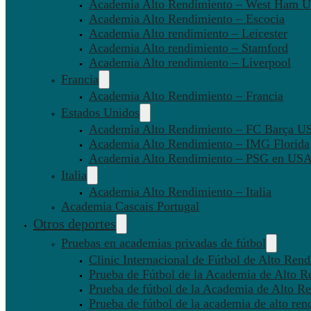
Academia Alto Rendimiento – West Ham U
Academia Alto Rendimiento – Escocia
Academia Alto rendimiento – Leicester
Academia Alto rendimiento – Stamford
Academia Alto rendimiento – Liverpool
Francia
Academia Alto Rendimiento – Francia
Estados Unidos
Academia Alto Rendimiento – FC Barça U
Academia Alto Rendimiento – IMG Florida
Academia Alto Rendimiento – PSG en US
Italia
Academia Alto Rendimiento – Italia
Academia Cascais Portugal
Otros deportes
Pruebas en academias privadas de fútbol
Clinic Internacional de Fútbol de Alto Ren
Prueba de Fútbol de la Academia de Alto R
Prueba de fútbol de la Academia de Alto Re
Prueba de fútbol de la academia de alto ren