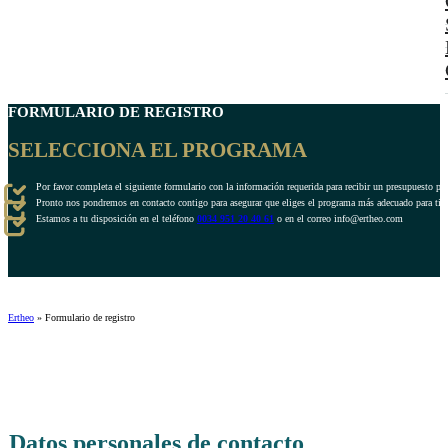
FORMULARIO DE REGISTRO
SELECCIONA EL PROGRAMA
Por favor completa el siguiente formulario con la información requerida para recibir un presupuesto pe
Pronto nos pondremos en contacto contigo para asegurar que eliges el programa más adecuado para ti.
Estamos a tu disposición en el teléfono
0034 951 20 40 61
o en el correo info@ertheo.com
Ertheo
»
Formulario de registro
Datos personales de contacto