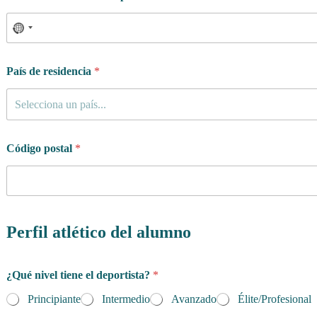
Q
u
é
a
l
País de residencia
*
g
u
Selecciona un país...
n
a
Código postal
*
Perfil atlético del alumno
¿Qué nivel tiene el deportista?
*
Principiante
Intermedio
Avanzado
Élite/Profesional