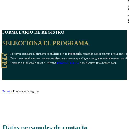
FORMULARIO DE REGISTRO
SELECCIONA EL PROGRAMA
Por favor completa el siguiente formulario con la información requerida para recibir un presupuesto pe
Pronto nos pondremos en contacto contigo para asegurar que eliges el programa más adecuado para ti.
Estamos a tu disposición en el teléfono
0034 951 20 40 61
o en el correo info@ertheo.com
Ertheo
»
Formulario de registro
Datos personales de contacto