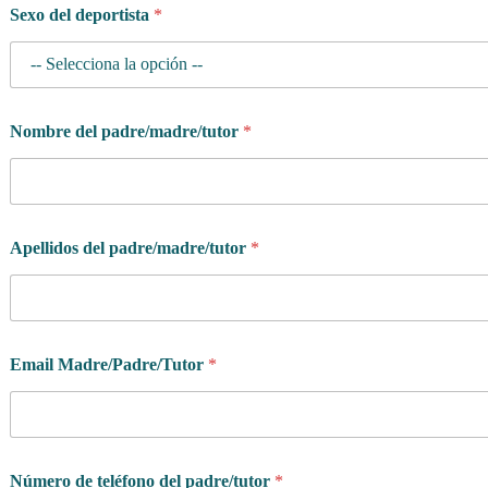
Sexo del deportista
*
e
*
t
i
e
n
Nombre del padre/madre/tutor
*
e
Apellidos del padre/madre/tutor
*
Email Madre/Padre/Tutor
*
Número de teléfono del padre/tutor
*