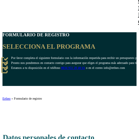
FORMULARIO DE REGISTRO
SELECCIONA EL PROGRAMA
Por favor completa el siguiente formulario con la información requerida para recibir un presupuesto pe
Pronto nos pondremos en contacto contigo para asegurar que eliges el programa más adecuado para ti.
Estamos a tu disposición en el teléfono
0034 951 20 40 61
o en el correo info@ertheo.com
Ertheo
»
Formulario de registro
Datos personales de contacto