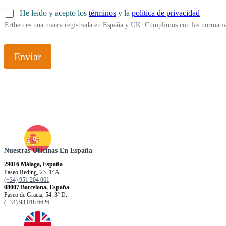
p
He leído y acepto los
términos
y la
política de privacidad
o
Ertheo es una marca registrada en España y UK. Cumplimos con las normativ
r
t
i
s
Enviar
t
a
¿
Q
u
i
é
n
Nuestras Oficinas En España
29016 Málaga, España
Paseo Reding, 23. 1º A.
(+34) 951 204 061
08007 Barcelona, España
Paseo de Gracia, 54. 3º D.
(+34) 93 018 6626