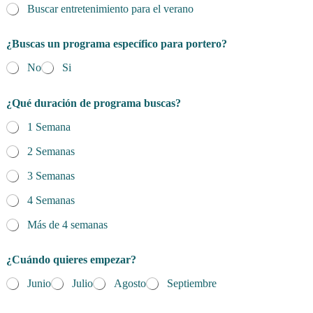
Buscar entretenimiento para el verano
¿Buscas un programa específico para portero?
No
Si
*
¿Qué duración de programa buscas?
e
l
1 Semana
N
o
2 Semanas
m
b
3 Semanas
r
e
4 Semanas
Más de 4 semanas
¿Cuándo quieres empezar?
Junio
Julio
Agosto
Septiembre