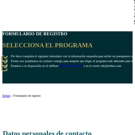
FORMULARIO DE REGISTRO
SELECCIONA EL PROGRAMA
Por favor completa el siguiente formulario con la información requerida para recibir un presupuesto pe
Pronto nos pondremos en contacto contigo para asegurar que eliges el programa más adecuado para ti.
Estamos a tu disposición en el teléfono
0034 951 20 40 61
o en el correo info@ertheo.com
Ertheo
»
Formulario de registro
Datos personales de contacto