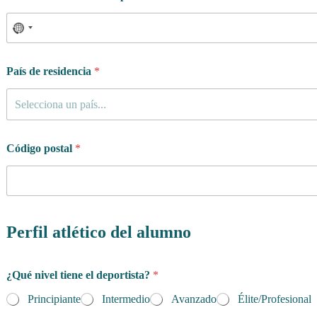
q
u
i
e
t
País de residencia
*
u
d
Selecciona un país...
?
¿
Q
u
Código postal
*
é
¿
Q
u
é
Perfil atlético del alumno
¿Qué nivel tiene el deportista?
*
Principiante
Intermedio
Avanzado
Élite/Profesional