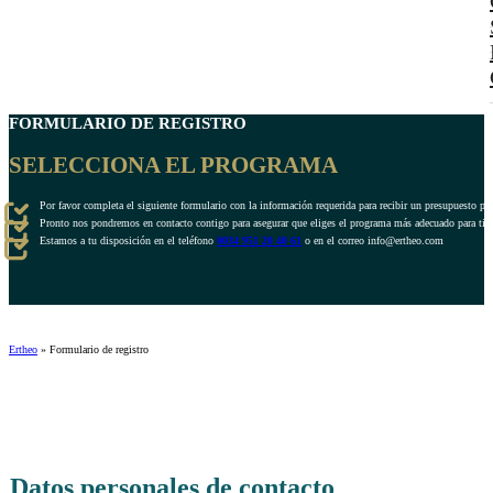
FORMULARIO DE REGISTRO
SELECCIONA EL PROGRAMA
Por favor completa el siguiente formulario con la información requerida para recibir un presupuesto pe
Pronto nos pondremos en contacto contigo para asegurar que eliges el programa más adecuado para ti.
Estamos a tu disposición en el teléfono
0034 951 20 40 61
o en el correo info@ertheo.com
Ertheo
»
Formulario de registro
Datos personales de contacto