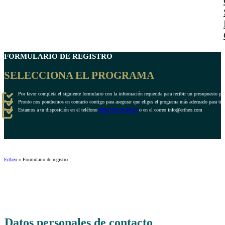
FORMULARIO DE REGISTRO
SELECCIONA EL PROGRAMA
Por favor completa el siguiente formulario con la información requerida para recibir un presupuesto pe
Pronto nos pondremos en contacto contigo para asegurar que eliges el programa más adecuado para ti.
Estamos a tu disposición en el teléfono
0034 951 20 40 61
o en el correo info@ertheo.com
Ertheo
»
Formulario de registro
Datos personales de contacto