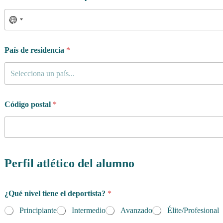
c
País de residencia
*
o
n
d
Selecciona un país...
e
s
e
Código postal
*
a
y
Perfil atlético del alumno
¿Qué nivel tiene el deportista?
*
Principiante
Intermedio
Avanzado
Élite/Profesional