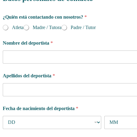
a
¿Quién está contactando con nosotros?
*
s
i
Atleta
Madre / Tutora
Padre / Tutor
s
t
i
Nombre del deportista
*
r
l
a
d
e
Apellidos del deportista
*
Fecha de nacimiento del deportista
*