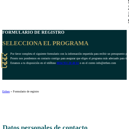
FORMULARIO DE REGISTRO
SELECCIONA EL PROGRAMA
Por favor completa el siguiente formulario con la información requerida para recibir un presupuesto pe
Pronto nos pondremos en contacto contigo para asegurar que eliges el programa más adecuado para ti.
Estamos a tu disposición en el teléfono
0034 951 20 40 61
o en el correo info@ertheo.com
Ertheo
»
Formulario de registro
Datos personales de contacto