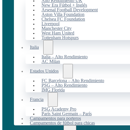
Alto Rendimiento UK
New Era Fútbol + Inglés
Arsenal Football Development
Aston Villa Foundation
Chelsea FC Foundation
Liverpool
Manchester City
West Ham United
Tottenham Hotspurs
Italia
Italia – Alto Rendimiento
AC Milan
Estados Unidos
FC Barcelona – Alto Rendimiento
PSG – Alto Rendimiento
IMG Florida
Francia
PSG Academy Pro
París Saint Germain – París
Campamentos para porteros
Campamentos de fútbol para chicas