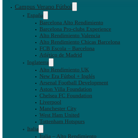
Campus Verano Fútbol
España
Barcelona Alto Rendimiento
Barcelona Pro-clubs Experience
Alto Rendimiento Valencia
Alto Rendimiento Chicas Barcelona
FCB Escola – Barcelona
Atlético de Madrid
Inglaterra
Alto Rendimiento UK
New Era Fútbol + Inglés
Arsenal Football Development
Aston Villa Foundation
Chelsea FC Foundation
Liverpool
Manchester City
West Ham United
Tottenham Hotspurs
Italia
Italia – Alto Rendimiento