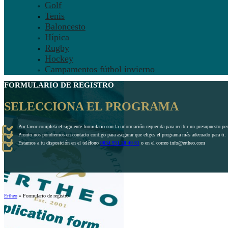
Golf
Tenis
Baloncesto
Hípica
Rugby
Hockey
Campamentos fútbol invierno
FORMULARIO DE REGISTRO
SELECCIONA EL PROGRAMA
Por favor completa el siguiente formulario con la información requerida para recibir un presupuesto pe
Pronto nos pondremos en contacto contigo para asegurar que eliges el programa más adecuado para ti.
Estamos a tu disposición en el teléfono
0034 951 20 40 61
o en el correo info@ertheo.com
Ertheo
»
Formulario de registro