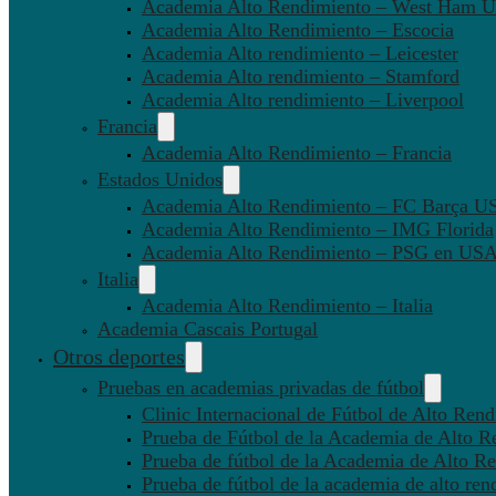
Academia Alto Rendimiento – West Ham U
Academia Alto Rendimiento – Escocia
Academia Alto rendimiento – Leicester
Academia Alto rendimiento – Stamford
Academia Alto rendimiento – Liverpool
Francia
Academia Alto Rendimiento – Francia
Estados Unidos
Academia Alto Rendimiento – FC Barça U
Academia Alto Rendimiento – IMG Florida
Academia Alto Rendimiento – PSG en US
Italia
Academia Alto Rendimiento – Italia
Academia Cascais Portugal
Otros deportes
Pruebas en academias privadas de fútbol
Clinic Internacional de Fútbol de Alto Ren
Prueba de Fútbol de la Academia de Alto R
Prueba de fútbol de la Academia de Alto Re
Prueba de fútbol de la academia de alto ren