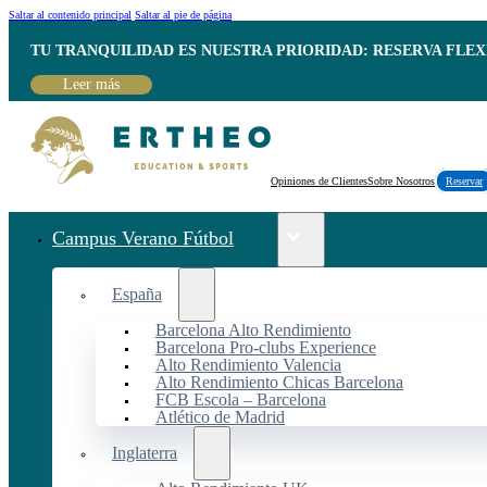
Saltar al contenido principal
Saltar al pie de página
TU TRANQUILIDAD ES NUESTRA PRIORIDAD: RESERVA FLEX
Leer más
Opiniones de Clientes
Sobre Nosotros
Reservar
Campus Verano Fútbol
España
Barcelona Alto Rendimiento
Barcelona Pro-clubs Experience
Alto Rendimiento Valencia
Alto Rendimiento Chicas Barcelona
FCB Escola – Barcelona
Atlético de Madrid
Inglaterra