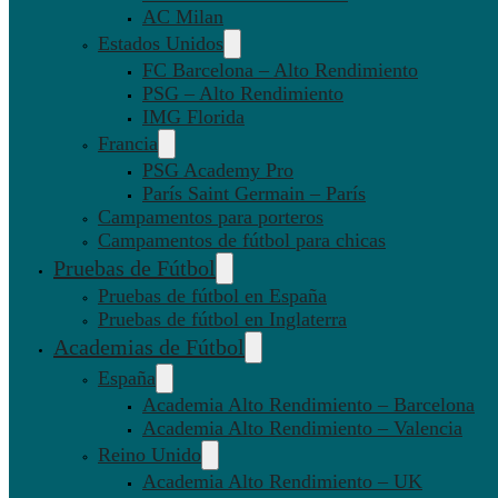
AC Milan
Estados Unidos
FC Barcelona – Alto Rendimiento
PSG – Alto Rendimiento
IMG Florida
Francia
PSG Academy Pro
París Saint Germain – París
Campamentos para porteros
Campamentos de fútbol para chicas
Pruebas de Fútbol
Pruebas de fútbol en España
Pruebas de fútbol en Inglaterra
Academias de Fútbol
España
Academia Alto Rendimiento – Barcelona
Academia Alto Rendimiento – Valencia
Reino Unido
Academia Alto Rendimiento – UK