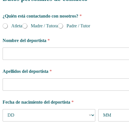
u
¿Quién está contactando con nosotros?
*
n
l
Atleta
Madre / Tutora
Padre / Tutor
a
e
s
Nombre del deportista
*
p
e
c
í
f
Apellidos del deportista
*
i
c
o
Fecha de nacimiento del deportista
*