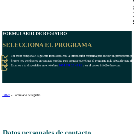
FORMULARIO DE REGISTRO
SELECCIONA EL PROGRAMA
Por favor completa el siguiente formulario con la información requerida para recibir un presupuesto pe
Pronto nos pondremos en contacto contigo para asegurar que eliges el programa más adecuado para ti.
Estamos a tu disposición en el teléfono
0034 951 20 40 61
o en el correo info@ertheo.com
Ertheo
»
Formulario de registro
Datos personales de contacto