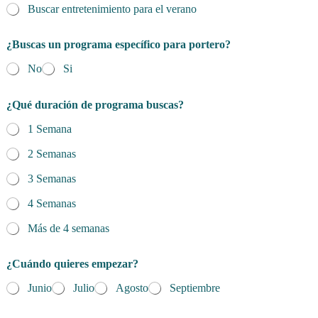
Buscar entretenimiento para el verano
m
a
d
¿Buscas un programa específico para portero?
r
e
No
Si
/
t
u
¿Qué duración de programa buscas?
t
1 Semana
o
r
2 Semanas
3 Semanas
4 Semanas
Más de 4 semanas
¿Cuándo quieres empezar?
Junio
Julio
Agosto
Septiembre