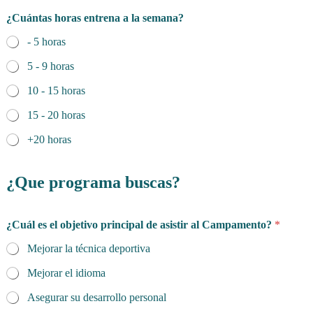
¿Cuántas horas entrena a la semana?
- 5 horas
5 - 9 horas
10 - 15 horas
15 - 20 horas
+20 horas
n
i
¿Que programa buscas?
v
e
l
¿Cuál es el objetivo principal de asistir al Campamento?
*
*
p
Mejorar la técnica deportiva
a
d
Mejorar el idioma
r
e
Asegurar su desarrollo personal
/