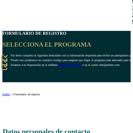
FORMULARIO DE REGISTRO
SELECCIONA EL PROGRAMA
Por favor completa el siguiente formulario con la información requerida para recibir un presupuesto pe
Pronto nos pondremos en contacto contigo para asegurar que eliges el programa más adecuado para ti.
Estamos a tu disposición en el teléfono
0034 951 20 40 61
o en el correo info@ertheo.com
Ertheo
»
Formulario de registro
Datos personales de contacto