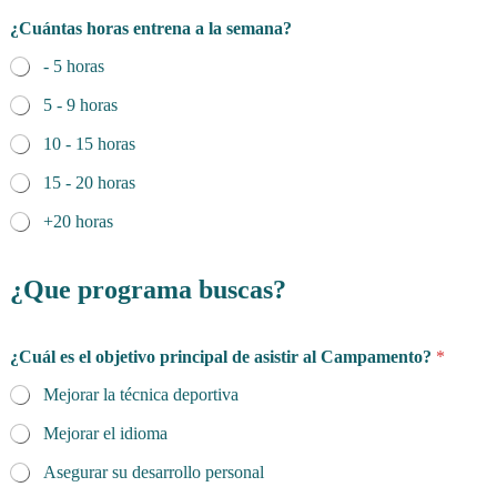
p
¿Cuántas horas entrena a la semana?
r
i
- 5 horas
n
c
5 - 9 horas
i
p
10 - 15 horas
a
l
15 - 20 horas
p
+20 horas
r
o
g
¿Que programa buscas?
r
a
m
a
¿Cuál es el objetivo principal de asistir al Campamento?
*
?
i
Mejorar la técnica deportiva
n
q
Mejorar el idioma
u
Asegurar su desarrollo personal
i
e