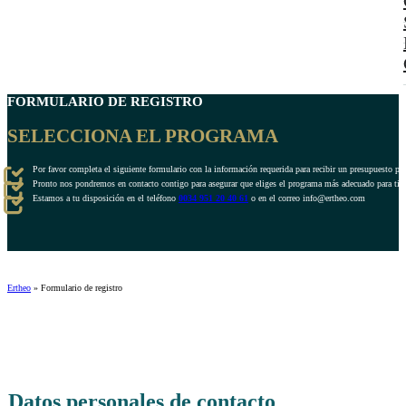
FORMULARIO DE REGISTRO
SELECCIONA EL PROGRAMA
Por favor completa el siguiente formulario con la información requerida para recibir un presupuesto pe
Pronto nos pondremos en contacto contigo para asegurar que eliges el programa más adecuado para ti.
Estamos a tu disposición en el teléfono
0034 951 20 40 61
o en el correo info@ertheo.com
Ertheo
»
Formulario de registro
Datos personales de contacto