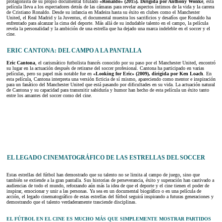
protagonista de su propio documental titulado
«Ronaldo» (2015). Dirigida por Anthony Wonke
, esta
película lleva a los espectadores detrás de las cámaras para revelar aspectos íntimos de la vida y la carrera
de Cristiano Ronaldo. Desde su infancia en Madeira hasta su éxito en clubes como el Manchester
United, el Real Madrid y la Juventus, el documental muestra los sacrificios y desafíos que Ronaldo ha
enfrentado para alcanzar la cima del deporte. Más allá de su indudable talento en el campo, la película
revela la personalidad y la ambición de una estrella que ha dejado una marca indeleble en el soccer y el
cine.
ERIC CANTONA: DEL CAMPO A LA PANTALLA
Eric Cantona
, el carismático futbolista francés conocido por su paso por el Manchester United, encontró
su lugar en la actuación después de retirarse del soccer profesional. Cantona ha participado en varias
películas, pero su papel más notable fue en
«Looking for Eric» (2009), dirigida por Ken Loach
. En
esta película, Cantona interpreta una versión ficticia de sí mismo, apareciendo como mentor e inspiración
para un fanático del Manchester United que está pasando por dificultades en su vida. La actuación natural
de Cantona y su capacidad para transmitir sabiduría y humor han hecho de esta película un éxito tanto
entre los amantes del soccer como del cine.
EL LEGADO CINEMATOGRÁFICO DE LAS ESTRELLAS DEL SOCCER
Estas estrellas del fútbol han demostrado que su talento no se limita al campo de juego, sino que
también se extiende a la gran pantalla. Sus historias de perseverancia, éxito y superación han cautivado a
audiencias de todo el mundo, reforzando aún más la idea de que el deporte y el cine tienen el poder de
inspirar, emocionar y unir a las personas. Ya sea en un documental biográfico o en una película de
acción, el legado cinematográfico de estas estrellas del fútbol seguirá inspirando a futuras generaciones y
demostrando que el talento verdaderamente trasciende disciplinas.
EL FÚTBOL EN EL CINE ES MUCHO MÁS QUE SIMPLEMENTE MOSTRAR PARTIDOS