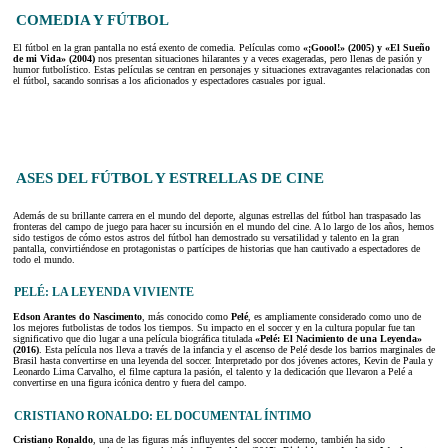
COMEDIA Y FÚTBOL
El fútbol en la gran pantalla no está exento de comedia. Películas como
«¡Goool!» (2005) y «El Sueño
de mi Vida» (2004)
nos presentan situaciones hilarantes y a veces exageradas, pero llenas de pasión y
humor futbolístico. Estas películas se centran en personajes y situaciones extravagantes relacionadas con
el fútbol, sacando sonrisas a los aficionados y espectadores casuales por igual.
ASES DEL FÚTBOL Y ESTRELLAS DE CINE
Además de su brillante carrera en el mundo del deporte, algunas estrellas del fútbol han traspasado las
fronteras del campo de juego para hacer su incursión en el mundo del cine. A lo largo de los años, hemos
sido testigos de cómo estos astros del fútbol han demostrado su versatilidad y talento en la gran
pantalla, convirtiéndose en protagonistas o partícipes de historias que han cautivado a espectadores de
todo el mundo.
PELÉ: LA LEYENDA VIVIENTE
Edson Arantes do Nascimento
, más conocido como
Pelé
, es ampliamente considerado como uno de
los mejores futbolistas de todos los tiempos. Su impacto en el soccer y en la cultura popular fue tan
significativo que dio lugar a una película biográfica titulada
«Pelé: El Nacimiento de una Leyenda»
(2016)
. Esta película nos lleva a través de la infancia y el ascenso de Pelé desde los barrios marginales de
Brasil hasta convertirse en una leyenda del soccer. Interpretado por dos jóvenes actores, Kevin de Paula y
Leonardo Lima Carvalho, el filme captura la pasión, el talento y la dedicación que llevaron a Pelé a
convertirse en una figura icónica dentro y fuera del campo.
CRISTIANO RONALDO: EL DOCUMENTAL ÍNTIMO
Cristiano Ronaldo
, una de las figuras más influyentes del soccer moderno, también ha sido