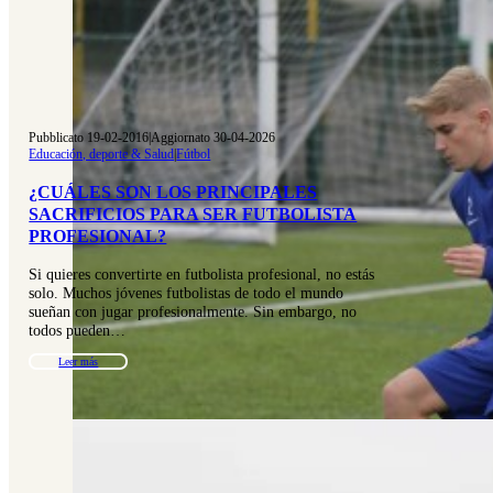
Pubblicato 19-02-2016
|
Aggiornato 30-04-2026
Educación, deporte & Salud
|
Fútbol
¿CUÁLES SON LOS PRINCIPALES
SACRIFICIOS PARA SER FUTBOLISTA
PROFESIONAL?
Si quieres convertirte en futbolista profesional, no estás
solo. Muchos jóvenes futbolistas de todo el mundo
sueñan con jugar profesionalmente. Sin embargo, no
todos pueden…
Leer más