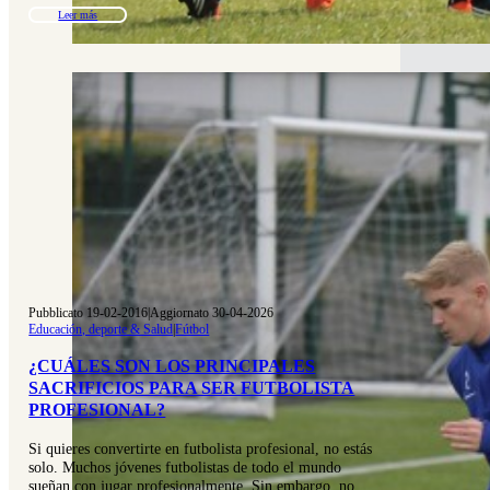
Leer más
Pubblicato 19-02-2016
|
Aggiornato 30-04-2026
Educación, deporte & Salud
|
Fútbol
¿CUÁLES SON LOS PRINCIPALES
SACRIFICIOS PARA SER FUTBOLISTA
PROFESIONAL?
Si quieres convertirte en futbolista profesional, no estás
solo. Muchos jóvenes futbolistas de todo el mundo
sueñan con jugar profesionalmente. Sin embargo, no