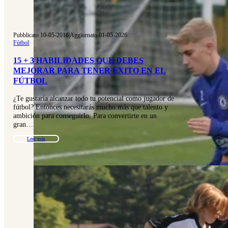
Pubblicato 10-05-2016
|
Aggiornato 01-05-2026
Fútbol
15 + 3 HABILIDADES QUE DEBES
MEJORAR PARA TENER ÉXITO EN EL
FÚTBOL
¿Te gustaría alcanzar todo tu potencial como jugador de
fútbol? Entonces necesitarás mucho más que talento y
ambición para conseguirlo. Para convertirte en un
gran…
Leer más