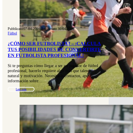
Pubblicato 07-04-2016
|
Aggiornato 30-04-2026
Fútbol
¿CÓMO SER FUTBOLISTA? – ¡CALCULA
TUS POSIBILIDADES DE CONVERTIRTE
EN FUTBOLISTA PROFESIONAL!
Si te preguntas cómo llegar a ser un jugador de fútbol
profesional, hacerlo requiere algo más que talento
natural y motivación. Necesitarás contactos, apoyo,
información sobre…
Leer más