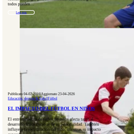
todos pueden…
Leer más
Pubblicato 04-02-2016
|
Aggiornato 23-04-2026
Educación, deporte & Salud
|
Fútbol
EL IMPACTO DEL FÚTBOL EN NIÑOS
El entrenamiento de fútbol en niños afecta tanto al
desarrollo físico como al de su personalidad. También
influye a la socialización del niño, mientras su impacto