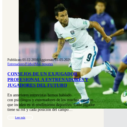
Pubblicato 01-12-2016
|
Aggiornato 01-05-2026
Entrenadores
|
Fútbol
|
Mas deportes
CONSEJOS DE UN EXJUGADOR
PROFESIONAL A ENTRENADORES Y
JUGADORES DEL FUTURO
En anteriores entrevistas hemos hablado
con psicólogos y entrenadores de los muchos aspectos
que inciden en el rendimiento deportivo. Cada jugador
tiene su rol y cada posición del campo…
Leer más