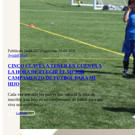
Pubblicato 24-04-2015
|
Aggiornato 20-04-2026
Ayuda
|
Fútbol
CINCO CLAVES A TENER EN CUENTA A
LA HORA DE ELEGIR EL MEJOR
CAMPAMENTO DE FÚTBOL PARA MI
HIJO
Cada vez son más los padres que valoran la idea de
inscribir a su hijo en un campamento de fútbol para que
viva una experiencia…
Leer más