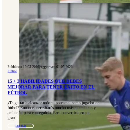
Pubblicato 10-05-2016
|
Aggiornato 01-05-2026
Fútbol
15 + 3 HABILIDADES QUE DEBES
MEJORAR PARA TENER ÉXITO EN EL
FÚTBOL
¿Te gustaría alcanzar todo tu potencial como jugador de
fútbol? Entonces necesitarás mucho más que talento y
ambición para conseguirlo. Para convertirte en un
gran…
Leer más