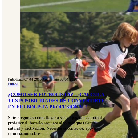
Pubblicato 07-04-2016
|
Aggiornato 30-04-2026
Fútbol
¿CÓMO SER FUTBOLISTA? – ¡CALCULA
TUS POSIBILIDADES DE CONVERTIRTE
EN FUTBOLISTA PROFESIONAL!
Si te preguntas cómo llegar a ser un jugador de fútbol
profesional, hacerlo requiere algo más que talento
natural y motivación. Necesitarás contactos, apoyo,
información sobre…