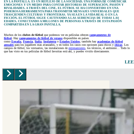
EN LA PANTALLA. ES UN REFLEJO DE LA SOCIEDAD, UNA FORMA DE COMUNICAR
EMOCIONES Y UN MEDIO PARA CONTAR HISTORIAS DE SUPERACIÓN, PASIÓN Y
RIVALIDADES. A TRAVÉS DEL CINE, EL FÚTBOL SE HA CONVERTIDO EN UNA
PODEROSA HERRAMIENTA PARA TRANSMITIR MENSAJES UNIVERSALES QUE
TRASCIENDEN CULTURAS Y FRONTERAS. YA SEA EN LA VIDA REAL O EN LA
FICCIÓN, EL FÚTBOL SIGUE CAUTIVANDO A LAS AUDIENCIAS DE TODAS LAS
EDADES, CONECTANDO A MILLONES DE PERSONAS A TRAVÉS DE ESTA PASIÓN
COMPARTIDA EN LA GRAN PANTALLA.
Muchos de los
clubes de fútbol
que podemos ver en películas ofrecen
campamentos de
fútbol
.
Hay
campamentos de fútbol de verano
disponibles en países
como
España
,
Francia
,
Italia
,
Inglaterra
o
Estados Unidos
; también hay
academias de fútbol
anuales
para los jugadores mas avanzados, y en todos los casos con opciones para chicos y
chicas
. Los
campos de fútbol, los vestuarios, las instalaciones de
entrenamiento
, los técnicos, el ambiente… Todo lo
que has visto en tus películas de fútbol favoritas está ahí, y puedes vivirlo directamente.
LEE