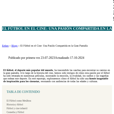
EL FÚTBOL EN EL CINE: UNA PASIÓN COMPARTIDA EN LA
Ertheo
»
Blogs
»
El Fútbol en el Cine: Una Pasión Compartida en la Gran Pantalla
Publicado por primera vez 23-07-2023
Actualizado 17-10-2024
El fútbol, el deporte más popular del mundo
, ha trascendido las canchas para encontrar su camino en
la gran pantalla. A lo largo de la historia del cine, hemos sido testigos de cómo esta pasión por el fútbol
ha sido retratada en numerosas películas, mostrando la emoción, la rivalidad, los sueños y las tragedias
que rodean este deporte. En este reportaje, exploraremos cómo el fútbol ha sido una
fuente inagotable
de inspiración para los cineastas
, resonando con audiencias de todas las edades y culturas.
TABLA DE CONTENIDO
El Fútbol como Metáfora
Historia y fútbol
Fútbol y cine infantil
Comedia y Fútbol