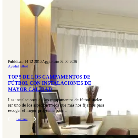
Pubblicato 14-12-2016
|
Aggiornato 02-06-2026
Ayuda
|
Fútbol
TOP 5 DE LOS CAMPAMENTOS DE
FÚTBOL CON INSTALACIONES DE
MAYOR CALIDAD
Las instalaciones de los campamentos de fútbol suelen
ser uno de los aspectos en los que más nos fijamos para
escoger el mejor programa para…
Leer más