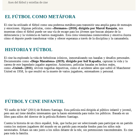
Ases del fútbol y estrellas de cine
EL FÚTBOL COMO METÁFORA
El cine ha utilizado el fútbol como una poderosa metáfora para transmitir una amplia gama de mensajes
y emociones. Algunas películas, como
«Hermano» (2010), dirigida por Marcel Rasquin
, nos
muestran cómo el fútbol puede ser una vía de escape para los jóvenes que buscan alejarse de la
delincuencia y la violencia en barrios marginales. Esta cinta venezolana conmovedora y emotiva ilustra
cómo el deporte puede transformar vidas y ofrecer esperanza a través de la disciplina y la camaradería.
HISTORIA Y FÚTBOL
El cine ha explorado la vida de futbolistas icónicos, inmortalizando sus hazañas y desafíos personales.
Documentales como
«Diego Maradona» (2019), dirigido por Asif Kapadia
, capturan la vida y la
carrera de este legendario jugador argentino. Asimismo, películas basadas en hechos reales,
como
«United» (2011)
, reviven tragedias deportivas, como el accidente aéreo que sufrió el Manchester
United en 1958, lo que resultó en la muerte de varios jugadores, entrenadores y personal.
FÚTBOL Y CINE INFANTIL
“El sueño de Iván” (2011) de Roberto Santiago. Esta película está dirigida al público infantil y juvenil,
pero aun así tiene detalles interesantes que la hacen entretenida para todos los públicos. Basada en un
libro para niños del director de la película Roberto Santiago.
Cuenta la historia de un chico español, Iván, que lucha por ser seleccionado para participar en un partido
contra los mejores jugadores del mundo en un partido para recaudar fondos para los niños más
necesitados. Echaos un rato junto a los niños delante de la tele, sin pretensiones trascendentales. Es cine
para toda la familia.