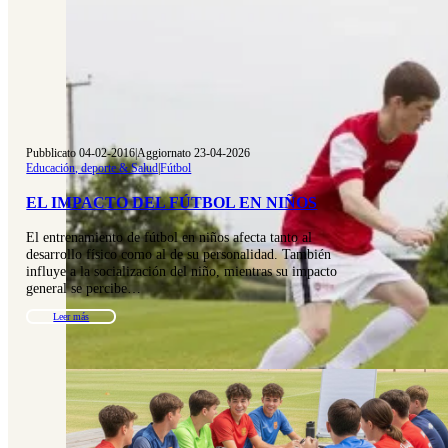
Pubblicato 04-02-2016
|
Aggiornato 23-04-2026
Educación, deporte & Salud
|
Fútbol
EL IMPACTO DEL FÚTBOL EN NIÑOS
El entrenamiento de fútbol en niños afecta tanto al
desarrollo físico como al de su personalidad. También
influye a la socialización del niño, mientras su impacto
general se percibe…
Leer más