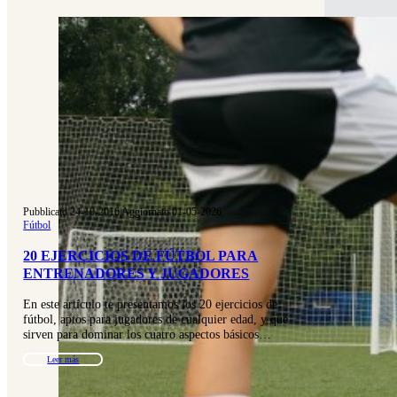
Pubblicato 24-10-2016
|
Aggiornato 01-05-2026
Fútbol
20 EJERCICIOS DE FÚTBOL PARA
ENTRENADORES Y JUGADORES
En este artículo te presentamos los 20 ejercicios de
fútbol, aptos para jugadores de cualquier edad, y que
sirven para dominar los cuatro aspectos básicos…
Leer más