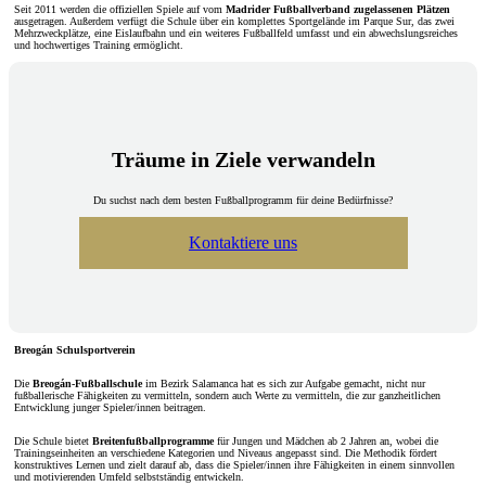
Seit 2011 werden die offiziellen Spiele auf vom
Madrider Fußballverband
zugelassenen Plätzen
ausgetragen. Außerdem verfügt die Schule über ein komplettes Sportgelände im Parque Sur, das zwei
Mehrzweckplätze, eine Eislaufbahn und ein weiteres Fußballfeld umfasst und ein abwechslungsreiches
und hochwertiges Training ermöglicht.
Träume in Ziele verwandeln
Du suchst nach dem besten Fußballprogramm für deine Bedürfnisse?
Kontaktiere uns
Breogán Schulsportverein
Die
Breogán-Fußballschule
im Bezirk Salamanca hat es sich zur Aufgabe gemacht, nicht nur
fußballerische Fähigkeiten zu vermitteln, sondern auch Werte zu vermitteln, die zur ganzheitlichen
Entwicklung junger Spieler/innen beitragen.
Die Schule bietet
Breitenfußballprogramme
für Jungen und Mädchen ab 2 Jahren an, wobei die
Trainingseinheiten an verschiedene Kategorien und Niveaus angepasst sind. Die Methodik fördert
konstruktives Lernen und zielt darauf ab, dass die Spieler/innen ihre Fähigkeiten in einem sinnvollen
und motivierenden Umfeld selbstständig entwickeln.