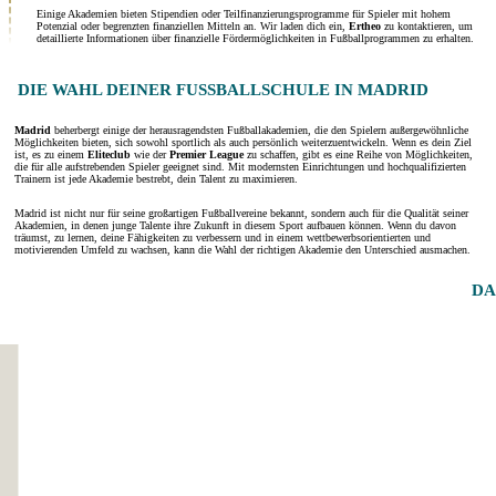
Einige Akademien bieten Stipendien oder Teilfinanzierungsprogramme für Spieler mit hohem
Potenzial oder begrenzten finanziellen Mitteln an. Wir laden dich ein,
Ertheo
zu kontaktieren, um
detaillierte Informationen über finanzielle Fördermöglichkeiten in Fußballprogrammen zu erhalten.
DIE WAHL DEINER FUSSBALLSCHULE IN MADRID
Madrid
beherbergt einige der herausragendsten Fußballakademien, die den Spielern außergewöhnliche
Möglichkeiten bieten, sich sowohl sportlich als auch persönlich weiterzuentwickeln. Wenn es dein Ziel
ist, es zu einem
Eliteclub
wie der
Premier League
zu schaffen, gibt es eine Reihe von Möglichkeiten,
die für alle aufstrebenden Spieler geeignet sind. Mit modernsten Einrichtungen und hochqualifizierten
Trainern ist jede Akademie bestrebt, dein Talent zu maximieren.
Madrid ist nicht nur für seine großartigen Fußballvereine bekannt, sondern auch für die Qualität seiner
Akademien, in denen junge Talente ihre Zukunft in diesem Sport aufbauen können. Wenn du davon
träumst, zu lernen, deine Fähigkeiten zu verbessern und in einem wettbewerbsorientierten und
motivierenden Umfeld zu wachsen, kann die Wahl der richtigen Akademie den Unterschied ausmachen.
DA