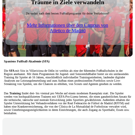
Träume in Ziele verwandeln
Du suchst nach dem besten Fußballprogramm für deine Bedürfnisse?
Mehr Informationen über den Campus von
Atletico de Madrid
Spaniens Fußball-Akademie (SFA)
Die
SFA
mit Sitz in Villaviciosa de Odón ist weithin als eine der führenden Fußballschulen in der
Region anerkannt. Mit ihren Programmen für Jugend- und Seniorenfußballer bietet sie ein umfassendes
Training für Spieler ab 16 Jahren, einschließlich individueller Trainingseinheiten, laufender digitaler
Analysen zur Leistungsbeurteilung und zum Aufbau eines professionellen Portfolios sowie Live-
Streaming von Spielen, um die Chancen zu erhöhen, von Scouts und Agenten gesehen zu werden.
Das
Training
findet drei- bis viermal pro Woche auf einem modernen Rasenplatz statt. Die Spieler
werden von hochqualifizierten Trainern mit UEFA-Pro-Lizenz betreut, die einen ganzheitlichen Ansatz für
die technische, taktische und mentale Entwicklung jedes Sportlers gewährleisten. Außerdem erhalten die
Spieler Unterstützung bei Verbandsverfahren vor der Real Federación de Fútbol de Madrid (RFFM) und
haben eine Krankenversicherung, die von der Clínica de La Mutualidad de Futbolistas verwaltet wird,
sowie Unterbringungsmöglichkeiten in deren Einrichtungen, die auch Zugang zu Sporthalle, Essen usw.
beinhalten.