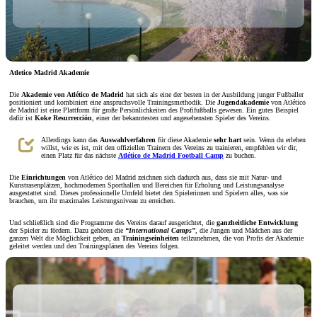
Atletico Madrid Akademie
Die
Akademie von Atlético de Madrid
hat sich als eine der besten in der Ausbildung junger Fußballer
positioniert und kombiniert eine anspruchsvolle Trainingsmethodik. Die
Jugendakademie
von Atlético
de Madrid ist eine Plattform für große Persönlichkeiten des Profifußballs gewesen. Ein gutes Beispiel
dafür ist
Koke Resurrección
, einer der bekanntesten und angesehensten Spieler des Vereins.
Allerdings kann das
Auswahlverfahren
für diese Akademie
sehr hart
sein. Wenn du erleben
willst, wie es ist, mit den offiziellen Trainern des Vereins zu trainieren, empfehlen wir dir,
einen Platz für das nächste
Atlético de Madrid Football Camp
zu buchen.
Die
Einrichtungen
von Atlético del Madrid zeichnen sich dadurch aus, dass sie mit Natur- und
Kunstrasenplätzen, hochmodernen Sporthallen und Bereichen für Erholung und Leistungsanalyse
ausgestattet sind. Dieses professionelle Umfeld bietet den Spielerinnen und Spielern alles, was sie
brauchen, um ihr maximales Leistungsniveau zu erreichen.
Und schließlich sind die Programme des Vereins darauf ausgerichtet, die
ganzheitliche Entwicklung
der Spieler zu fördern. Dazu gehören die
“International Camps”
, die Jungen und Mädchen aus der
ganzen Welt die Möglichkeit geben, an
Trainingseinheiten
teilzunehmen, die von Profis der Akademie
geleitet werden und den Trainingsplänen des Vereins folgen.