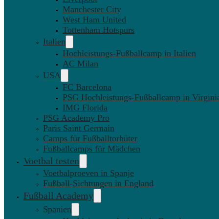
Manchester City
West Ham United
Tottenham Hotspurs
Italien
Hochleistungs-Fußballcamp in Italien
AC Milan
USA
FC Barcelona
PSG Hochleistungs-Fußballcamp in Virgini
IMG Florida
PSG Academy Pro
Paris Saint Germain
Camps für Fußballtorhüter
Fußballcamps für Mädchen
Voetbal testen
Voetbalproeven in Spanje
Fußball-Sichtungen in England
Fußball Academy
Spanien