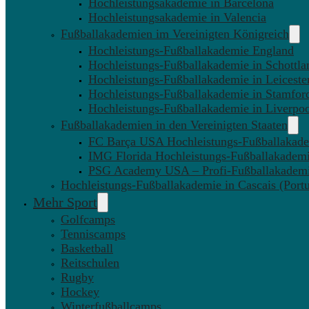
Hochleistungsakademie in Barcelona
Hochleistungsakademie in Valencia
Fußballakademien im Vereinigten Königreich
Hochleistungs-Fußballakademie England
Hochleistungs-Fußballakademie in Schottla
Hochleistungs-Fußballakademie in Leiceste
Hochleistungs-Fußballakademie in Stamfor
Hochleistungs-Fußballakademie in Liverpo
Fußballakademien in den Vereinigten Staaten
FC Barça USA Hochleistungs-Fußballakad
IMG Florida Hochleistungs-Fußballakadem
PSG Academy USA – Profi-Fußballakadem
Hochleistungs-Fußballakademie in Cascais (Portu
Mehr Sport
Golfcamps
Tenniscamps
Basketball
Reitschulen
Rugby
Hockey
Winterfußballcamps