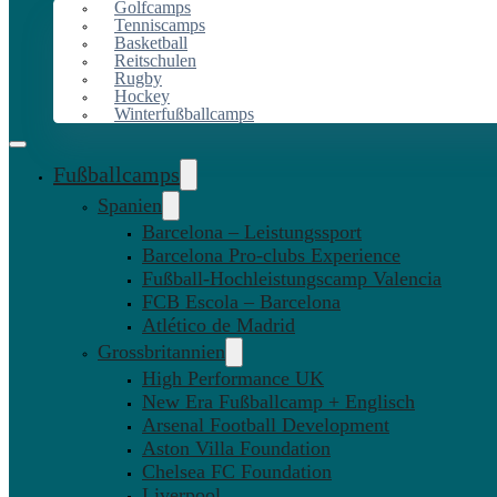
Golfcamps
Tenniscamps
Basketball
Reitschulen
Rugby
Hockey
Winterfußballcamps
Fußballcamps
Spanien
Barcelona – Leistungssport
Barcelona Pro-clubs Experience
Fußball-Hochleistungscamp Valencia
FCB Escola – Barcelona
Atlético de Madrid
Grossbritannien
High Performance UK
New Era Fußballcamp + Englisch
Arsenal Football Development
Aston Villa Foundation
Chelsea FC Foundation
Liverpool