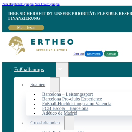
Zum Hauptinhalt springen
Zum Footer springen
IHRE SICHERHEIT IST UNSERE PRIORITÄT: FLEXIBLE RESE
INANZIERUNG
Mehr lesen
Über uns
Reservieren
Kontakt
Fußballcamps
Spanien
Barcelona – Leistungssport
Barcelona Pro-clubs Experience
Fußball-Hochleistungscamp Valencia
FCB Escola – Barcelona
Atlético de Madrid
Grossbritannien