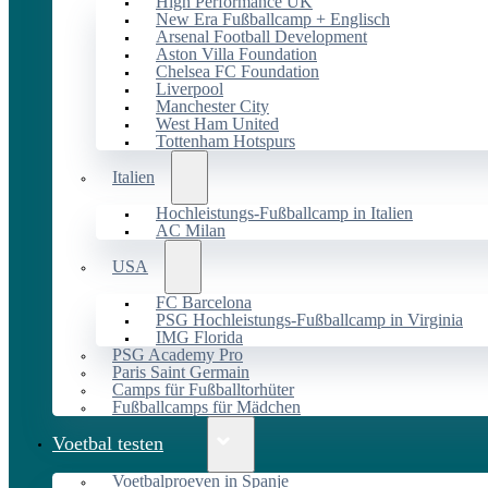
High Performance UK
New Era Fußballcamp + Englisch
Arsenal Football Development
Aston Villa Foundation
Chelsea FC Foundation
Liverpool
Manchester City
West Ham United
Tottenham Hotspurs
Italien
Hochleistungs-Fußballcamp in Italien
AC Milan
USA
FC Barcelona
PSG Hochleistungs-Fußballcamp in Virginia
IMG Florida
PSG Academy Pro
Paris Saint Germain
Camps für Fußballtorhüter
Fußballcamps für Mädchen
Voetbal testen
Voetbalproeven in Spanje