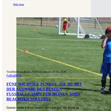
Mehr lesen
Veröffentlicht 20-04-2026
|
Aktualisiert 20-04-2026
Fußball
|
Hilfe
FÜNF WICHTIGE PUNKTE, DIE DU BEI
DER AUSWAHL DES BESTEN
FUSSBALLCAMPS FÜR DEINEN SOHN B
EACHTEN SOLLTEST
Immer mehr Eltern finden die Idee gut, ihr Kind in