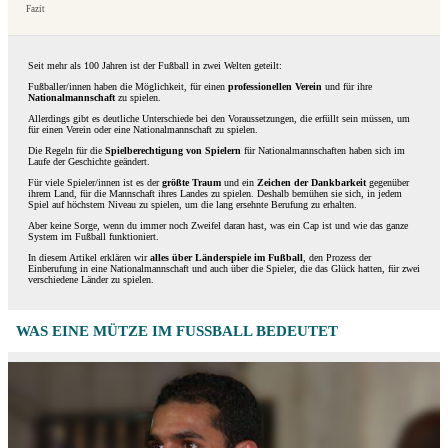
Fazit
Seit mehr als 100 Jahren ist der Fußball in zwei Welten geteilt:
Fußballer/innen haben die Möglichkeit, für einen
professionellen Verein
und für ihre
Nationalmannschaft
zu spielen.
Allerdings gibt es deutliche Unterschiede bei den Voraussetzungen, die erfüllt sein müssen, um
für einen Verein oder eine Nationalmannschaft zu spielen.
Die Regeln für die
Spielberechtigung von Spielern
für Nationalmannschaften haben sich im
Laufe der Geschichte geändert.
Für viele Spieler/innen ist es der
größte Traum
und ein
Zeichen der Dankbarkeit
gegenüber
ihrem Land, für die Mannschaft ihres Landes zu spielen. Deshalb bemühen sie sich, in jedem
Spiel auf höchstem Niveau zu spielen, um die lang ersehnte Berufung zu erhalten.
Aber keine Sorge, wenn du immer noch Zweifel daran hast, was ein Cap ist und wie das ganze
System im Fußball funktioniert.
In diesem Artikel erklären wir
alles über Länderspiele im Fußball
, den Prozess der
Einberufung in eine Nationalmannschaft und auch über die Spieler, die das Glück hatten, für zwei
verschiedene Länder zu spielen.
WAS EINE MÜTZE IM FUSSBALL BEDEUTET