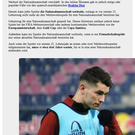
Wechsel der Nationalmannschaft verschärft. In den letzten Monaten gab es jedoch einige sehr
populäre Fälle wie den spanisch-marokkanischen
Brahim Diaz
.
Derzeit kann jeder Spieler
die Nationalmannschaft wechseln,
solange er vor seinem 21.
Geburtstag nicht mehr als drei Wettbewerbsspiele für eine Nationalmannschaft bestritten hat.
Geburtstag für eine Nationalmannschaft gespielt hat. Dieses Kriterium umfasst jedoch keine
Spiele bei der FIFA-Weltmeisterschaft oder anderen kontinentalen Wettbewerben wie der
Europameisterschaft
, dem
Gold Cup
oder der
Copa America
.
Außerdem kann ein Spieler die Nationalmannschaft wechseln, wenn er nur
Freundschaftsspiele
mit seiner aktuellen Nationalmannschaft bestritten hat.
Auch wenn der Spieler vor seinem 21. Lebensjahr an einem oder zwei Wettbewerbsspielen
teilgenommen hat,
muss
er
etwa drei Jahre warten
, bis er in eine neue Nationalmannschaft
einberufen wird.