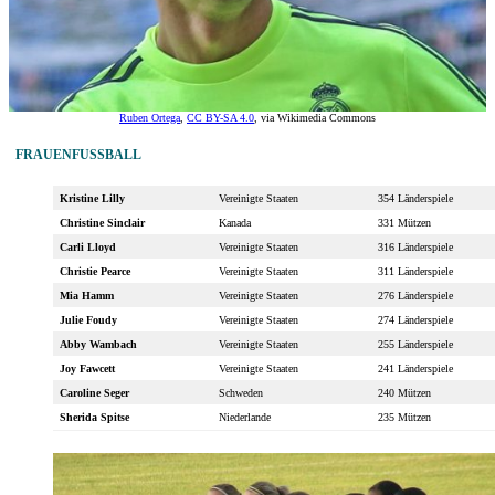
Ruben Ortega
,
CC BY-SA 4.0
, via Wikimedia Commons
FRAUENFUSSBALL
Kristine Lilly
Vereinigte Staaten
354 Länderspiele
Christine Sinclair
Kanada
331 Mützen
Carli Lloyd
Vereinigte Staaten
316 Länderspiele
Christie Pearce
Vereinigte Staaten
311 Länderspiele
Mia Hamm
Vereinigte Staaten
276 Länderspiele
Julie Foudy
Vereinigte Staaten
274 Länderspiele
Abby Wambach
Vereinigte Staaten
255 Länderspiele
Joy Fawcett
Vereinigte Staaten
241 Länderspiele
Caroline Seger
Schweden
240 Mützen
Sherida Spitse
Niederlande
235 Mützen