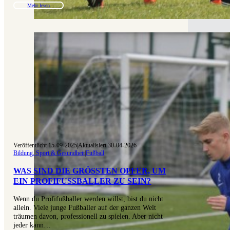
Mehr lesen
Veröffentlicht 15-09-2025
|
Aktualisiert 30-04-2026
Bildung, Sport & Gesundheit
|
Fußball
WAS SIND DIE GRÖSSTEN OPFER, UM E
IN PROFIFUSSBALLER ZU SEIN?
Wenn du Profifußballer werden willst, bist du nicht
allein. Viele junge Fußballer auf der ganzen Welt
träumen davon, professionell zu spielen. Aber nicht
jeder kann…