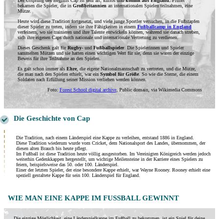
Der Ursprung des Begriffs Cap ist sehr alt, kurios und
kommt aus England
. Früher
bekamen die Spieler, die in
Großbritannien
an internationalen Spielen teilnahmen, eine
Mütze.
Heute wird diese Tradition fortgesetzt, und viele junge Sportler versuchen, in die Fußstapfen
dieser Spieler zu treten, indem sie ihre Fähigkeiten in einem
Fußballcamp in England
verfeinern, wo sie trainieren und ihre Talente entwickeln können, während sie danach streben,
sich ihre eigenen Caps durch nationale und internationale Vertretung zu verdienen.
Dieses Geschenk galt für
Rugby-
und
Fußballspieler
. Die Spielerinnen und Spieler
sammelten Mützen und sie hatten einen wichtigen Wert für sie, denn sie waren der einzige
Beweis für ihre Teilnahme an den Spielen.
Es galt schon immer als
Ehre
, die eigene Nationalmannschaft zu vertreten, und die Mütze,
die man nach den Spielen erhielt, war ein
Symbol für Größe
. So wie die Sterne, die einem
Soldaten nach Erfüllung seiner Mission verliehen werden können.
Foto:
Forest School digital archive
, Public domain, via Wikimedia Commons
Die Geschichte von Cap
Die Tradition, nach einem Länderspiel eine Kappe zu verleihen, entstand 1886 in England.
Diese Tradition wiederum wurde vom Cricket, dem Nationalsport des Landes, übernommen, der
diesen alten Brauch bis heute pflegt.
Im Fußball ist diese Tradition heute völlig ausgestorben. Im Vereinigten Königreich werden jedoch
weiterhin Gedenkkappen hergestellt, um wichtige Meilensteine ​​in der Karriere eines Spielers zu
feiern, beispielsweise das 50. oder 100. Länderspiel.
Einer der letzten Spieler, der eine besondere Kappe erhielt, war Wayne Rooney. Rooney erhielt eine
speziell gestaltete Kappe für sein 100. Länderspiel für England.
WIE MAN EINE KAPPE IM FUSSBALL GEWINNT
Die einzige Möglichkeit, eine Länderspielkappe im Fußball zu bekommen, ist ein Spiel für deine