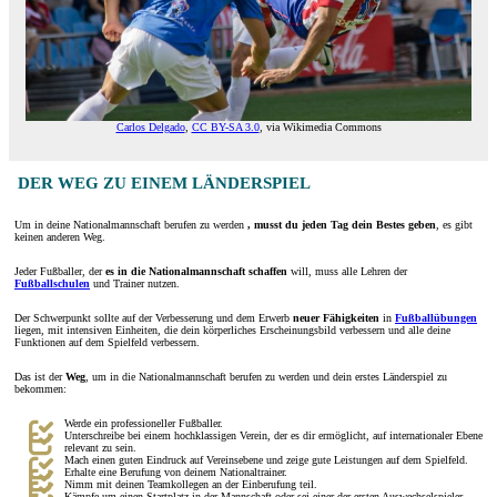
Carlos Delgado
,
CC BY-SA 3.0
, via Wikimedia Commons
DER WEG ZU EINEM LÄNDERSPIEL
Um in deine Nationalmannschaft berufen zu werden
, musst du jeden Tag dein Bestes geben
, es gibt
keinen anderen Weg.
Jeder Fußballer, der
es in die Nationalmannschaft schaffen
will, muss alle Lehren der
Fußballschulen
und Trainer nutzen.
Der Schwerpunkt sollte auf der Verbesserung und dem Erwerb
neuer Fähigkeiten
in
Fußballübungen
liegen, mit intensiven Einheiten, die dein körperliches Erscheinungsbild verbessern und alle deine
Funktionen auf dem Spielfeld verbessern.
Das ist der
Weg
, um in die Nationalmannschaft berufen zu werden und dein erstes Länderspiel zu
bekommen:
Werde ein professioneller Fußballer.
Unterschreibe bei einem hochklassigen Verein, der es dir ermöglicht, auf internationaler Ebene
relevant zu sein.
Mach einen guten Eindruck auf Vereinsebene und zeige gute Leistungen auf dem Spielfeld.
Erhalte eine Berufung von deinem Nationaltrainer.
Nimm mit deinen Teamkollegen an der Einberufung teil.
Kämpfe um einen Startplatz in der Mannschaft oder sei einer der ersten Auswechselspieler.