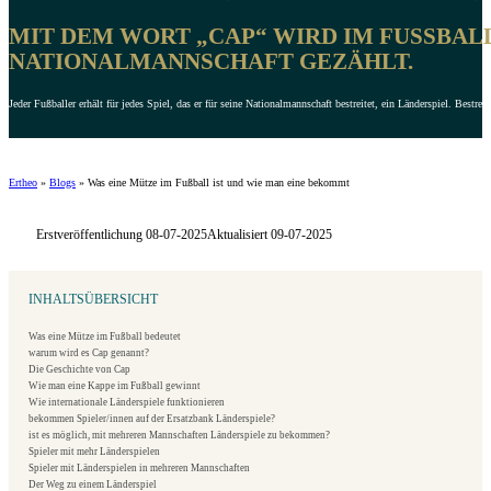
MIT DEM WORT „CAP“ WIRD IM FUSSBALL 
ATIONALMANNSCHAFT GEZÄHLT.
Jeder Fußballer erhält für jedes Spiel, das er für seine Nationalmannschaft bestreitet, ein Länderspiel. Bestre
Ertheo
»
Blogs
»
Was eine Mütze im Fußball ist und wie man eine bekommt
Erstveröffentlichung 08-07-2025
Aktualisiert 09-07-2025
INHALTSÜBERSICHT
Was eine Mütze im Fußball bedeutet
warum wird es Cap genannt?
Die Geschichte von Cap
Wie man eine Kappe im Fußball gewinnt
Wie internationale Länderspiele funktionieren
bekommen Spieler/innen auf der Ersatzbank Länderspiele?
ist es möglich, mit mehreren Mannschaften Länderspiele zu bekommen?
Spieler mit mehr Länderspielen
Spieler mit Länderspielen in mehreren Mannschaften
Der Weg zu einem Länderspiel