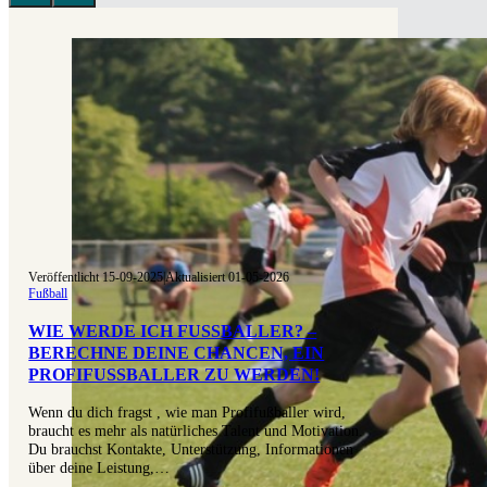
Veröffentlicht 15-09-2025
|
Aktualisiert 01-05-2026
Fußball
WIE WERDE ICH FUSSBALLER? – B
ERECHNE DEINE CHANCEN, EIN P
ROFIFUSSBALLER ZU WERDEN!
Wenn du dich fragst , wie man Profifußballer wird,
braucht es mehr als natürliches Talent und Motivation.
Du brauchst Kontakte, Unterstützung, Informationen
über deine Leistung,…