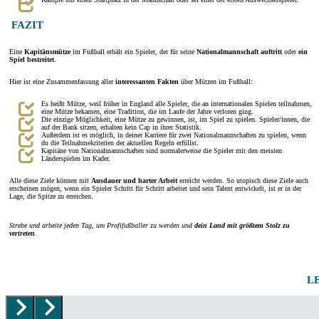
FAZIT
Eine
Kapitänsmütze
im Fußball erhält ein Spieler, der für seine
Nationalmannschaft
auftritt
oder
ein
Spiel bestreitet
.
Hier ist eine Zusammenfassung aller
interessanten Fakten
über Mützen im Fußball:
Es heißt Mütze, weil früher in England alle Spieler, die an internationalen Spielen teilnahmen,
eine Mütze bekamen, eine Tradition, die im Laufe der Jahre verloren ging.
Die einzige Möglichkeit, eine Mütze zu gewinnen, ist, im Spiel zu spielen. Spieler/innen, die
auf der Bank sitzen, erhalten kein Cap in ihrer Statistik.
Außerdem ist es möglich, in deiner Karriere für zwei Nationalmannschaften zu spielen, wenn
du die Teilnahmekriterien der aktuellen Regeln erfüllst.
Kapitäne von Nationalmannschaften sind normalerweise die Spieler mit den meisten
Länderspielen im Kader.
Alle diese Ziele können mit
Ausdauer und harter Arbeit
erreicht werden. So utopisch diese Ziele auch
erscheinen mögen, wenn ein Spieler Schritt für Schritt arbeitet und sein Talent entwickelt, ist er in der
Lage, die Spitze zu erreichen.
Strebe und arbeite jeden Tag, um Profifußballer zu werden und
dein Land mit größtem Stolz zu
vertreten
.
L