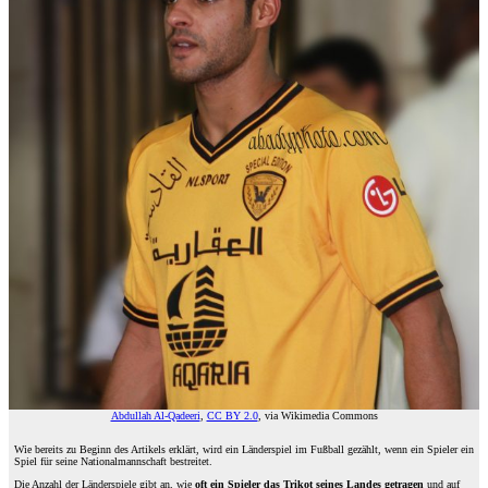
Abdullah Al-Qadeeri
,
CC BY 2.0
, via Wikimedia Commons
Wie bereits zu Beginn des Artikels erklärt, wird ein Länderspiel im Fußball gezählt, wenn ein Spieler ein
Spiel für seine Nationalmannschaft bestreitet.
Die Anzahl der Länderspiele gibt an, wie
oft ein Spieler das Trikot seines Landes getragen
und auf