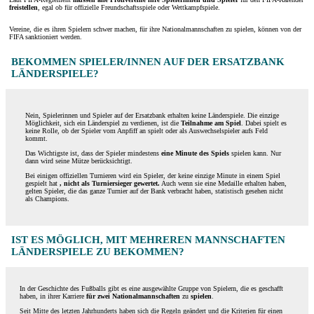
freistellen
, egal ob für offizielle Freundschaftsspiele oder Wettkampfspiele.
Vereine, die es ihren Spielern schwer machen, für ihre Nationalmannschaften zu spielen, können von der
FIFA sanktioniert werden.
BEKOMMEN SPIELER/INNEN AUF DER ERSATZBANK
LÄNDERSPIELE?
Nein, Spielerinnen und Spieler auf der Ersatzbank erhalten keine Länderspiele. Die einzige
Möglichkeit, sich ein Länderspiel zu verdienen, ist die
Teilnahme am Spiel
. Dabei spielt es
keine Rolle, ob der Spieler vom Anpfiff an spielt oder als Auswechselspieler aufs Feld
kommt.
Das Wichtigste ist, dass der Spieler mindestens
eine Minute des Spiels
spielen kann. Nur
dann wird seine Mütze berücksichtigt.
Bei einigen offiziellen Turnieren wird ein Spieler, der keine einzige Minute in einem Spiel
gespielt hat
, nicht als Turniersieger gewertet.
Auch wenn sie eine Medaille erhalten haben,
gelten Spieler, die das ganze Turnier auf der Bank verbracht haben, statistisch gesehen nicht
als Champions.
IST ES MÖGLICH, MIT MEHREREN MANNSCHAFTEN
LÄNDERSPIELE ZU BEKOMMEN?
In der Geschichte des Fußballs gibt es eine ausgewählte Gruppe von Spielern, die es geschafft
haben, in ihrer Karriere
für zwei Nationalmannschaften
zu
spielen
.
Seit Mitte des letzten Jahrhunderts haben sich die Regeln geändert und die Kriterien für einen