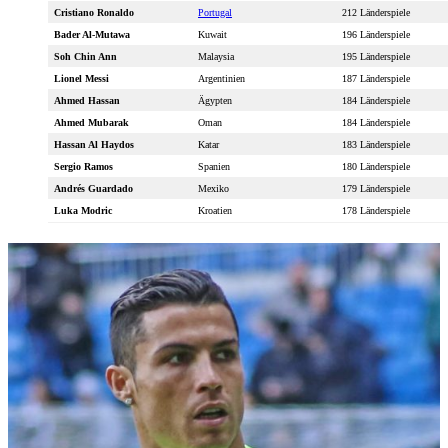
Cristiano Ronaldo
Portugal
212 Länderspiele
Bader Al-Mutawa
Kuwait
196 Länderspiele
Soh Chin Ann
Malaysia
195 Länderspiele
Lionel Messi
Argentinien
187 Länderspiele
Ahmed Hassan
Ägypten
184 Länderspiele
Ahmed Mubarak
Oman
184 Länderspiele
Hassan Al Haydos
Katar
183 Länderspiele
Sergio Ramos
Spanien
180 Länderspiele
Andrés Guardado
Mexiko
179 Länderspiele
Luka Modric
Kroatien
178 Länderspiele