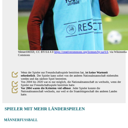
Werner100359, CC BY-SA 4.0
https://creativecommons.org/licenses/by-sa/4.0
, via Wikimedia
Commons
Wenn der Spieler nur Freundschaftsspiele bestritten hat,
ist keine Wartezeit
erforderlich
. Der Spieler kann sofort von der anderen Nationalmannschaft einberufen
werden und das nächste Spiel bestreiten.
Von 2004 bis 2020 war es nur möglich, die Nationalmannschaft zu wechseln, wenn der
Spieler nur Freundschaftsspiele bestritten hatte.
Vor 2004 waren die Kriterien viel offener
. Jeder Spieler konnte die
Nationalmannschaft wechseln, nur weil er die Staatsbürgerschaft des anderen Landes
hatte.
SPIELER MIT MEHR LÄNDERSPIELEN
MÄNNERFUSSBALL