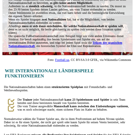
Nationalmannschaft zu bestreiten,
es gibt keine andere Möglichkeit
.
Außerdem ist es
ziemlich schwierig
, in die Nationalmannschaft berufen zu werden. Du musst zu
den 23-30 besten Spielern deines Landes gehören, um vom Trainer einberufen zu werden.
Dieser Meilenstein ist zweifellos etwas, das viel harte Arbeit und die bestmögliche Entwicklung
des eigenen Talents erfordert.
Wenn ein Spieler hingegen
zwei Nationalitäten
hat, hat er die Möglichkeit, von beiden
Nationalmannschaften einberufen zu werden.
Allerdings
muss er sich dann entscheiden, für welche Nationalmannschaft er spielen will
,
denn es ist nicht möglich, für beide gleichzeitig zu spielen (wir werden diese Situation später
klären).
Die spanische Fußballnationalmannschaft zum Beispiel folgt wie viele andere Eliteteams dieser
Struktur. Sie beruft regelmäßig ihre besten Spielerinnen und Spieler ein, um auf der
internationalen Bühne anzutreten, und trägt bei jedem Spiel stolz die
Trikots der spanischen
Nationalmannschaft
, ein historisches Symbol der Ehre und Repräsentation.
Foto:
Football.ua
, CC BY-SA 3.0 GFDL, via Wikimedia Commons
WIE INTERNATIONALE LÄNDERSPIELE
FUNKTIONIEREN
Die Nationalmannschaften haben einen
strukturierten Spielplan
mit Freundschafts- und
Wettbewerbsspielen.
Der
Trainer
jeder Nationalmannschaft
kann 23 Spielerinnen und Spieler
in sein Team
berufen und diese bestimmte Anzahl von Spielen bestreiten.
Die vom Trainer ausgewählte
Mannschaft
kann zwischen den Einberufungen variieren
,
was es noch schwieriger macht, einen sicheren Platz im Kader zu behalten.
Normalerweise wählen die Trainer Spieler aus, die in ihren Profivereinen auf hohem Niveau spielen.
Daher ist es für einen Spieler, der nicht gut spielt oder kaum Spiele für seinen Verein bestreitet, sehr
schwierig, für seine Nationalmannschaft einberufen zu werden.
Laut FIFA-Reglement
müssen alle Profivereine ihre Spielerinnen und Spieler
für den FIFA-Kalender