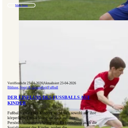
Mehr lesen
Veröffentlicht 23-04-2026
|
Aktualisiert 23-04-2026
Bildung, Sport & Gesundheit
|
Fußball
DER EINFLUSS DES FUSSBALLS AUF K
INDER
Fußballtraining bei Kindern wirkt sich sowohl auf ihre
körperliche Entwicklung als auch auf ihre
Persönlichkeitsentwicklung aus. Es beeinflusst auch die
Sozialisierung des Kindes, wobei die…