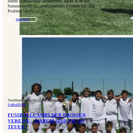
einem Fußballcamp anzumelden, damit es in den
Sommerferien ein unvergessliches Erlebnis hat. Das
Problem taucht…
Mehr lesen
Veröffentlicht 15-04-2026
|
Aktualisiert 15-04-2026
Fußball
|
Hilfe
FUSSBALLCAMPS DER GROSSEN VE
REINE – WARUM SIND DIE SO TE
UER?