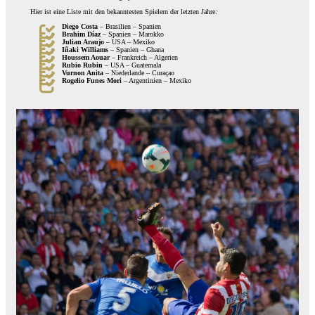
Hier ist eine Liste mit den bekanntesten Spielern der letzten Jahre:
Diego Costa
– Brasilien – Spanien
Brahim Díaz
– Spanien – Marokko
Julian Araujo
– USA – Mexiko
Iñaki Williams
– Spanien – Ghana
Houssem Aouar
– Frankreich – Algerien
Rubio Rubin
– USA – Guatemala
Vurnon Anita
– Niederlande – Curaçao
Rogelio Funes Mori
– Argentinien – Mexiko