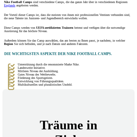
Nike Football Camps
sind verschiedene Camps, die das ganze Jahr über in verschiedenen Regionen
Englands
angeboten werden.
Der Vorteil dieser Camps ist, dass die meisten von ihnen mit professionellen Vereinen verbunden sind,
die neue Talente im Junioren- und Jugendbereich entwickeln wollen.
Diese Camps werden von
UEFA-zertifizierten Trainern
betreut und verfügen über die notwendige
Ausrüstung für das höchste Niveau.
Außerdem können Sie das Camp auswählen, das am besten zu Ihnen passt, je nachdem, in welcher
Region
Sie sich befinden, und je nach Datum und anderen Faktoren.
DIE WICHTIGSTEN ASPEKTE DER NIKE FOOTBALL CAMPS.
Unterstützung durch die renommierte Marke Nike.
Landesweite Initiative.
Mittleres Niveau der Ausbildung.
Gutes Niveau des Wettbewerbs.
Förderung des Sportsgeistes.
Entwicklung von Führungsqualitäten.
Multikulturelles und pluralistisches Umfeld.
Träume in