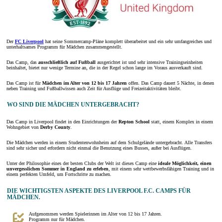
Der
FC Liverpool
hat seine Sommercamp-Pläne komplett überarbeitet und ein sehr umfangreiches und
unterhaltsames Programm für Mädchen zusammengestellt.
Das Camp, das
ausschließlich auf Fußball
ausgerichtet ist und sehr intensive Trainingseinheiten
beinhaltet, bietet nur wenige Termine an, die in der Regel schon lange im Voraus ausverkauft sind.
Das Camp ist für
Mädchen im Alter von 12 bis 17 Jahren
offen. Das Camp dauert 5 Nächte, in denen
neben Training und Fußballwissen auch Zeit für Ausflüge und Freizeitaktivitäten bleibt.
WO SIND DIE MÄDCHEN UNTERGEBRACHT?
Das Camp in Liverpool findet in den Einrichtungen der
Repton School
statt, einem Komplex in einem
Wohngebiet von
Derby County
.
Die Mädchen werden in einem Studentenwohnheim auf dem Schulgelände untergebracht. Alle Transfers
sind sehr sicher und erfordern nicht einmal die Benutzung eines Busses, außer bei Ausflügen.
Unter der Philosophie eines der besten Clubs der Welt ist dieses Camp eine
ideale Möglichkeit, einen
unvergesslichen Sommer in England zu erleben
, mit einem sehr wettbewerbsfähigen Training und in
einem perfekten Umfeld, um Fortschritte zu machen.
DIE WICHTIGSTEN ASPEKTE DES LIVERPOOL F.C. CAMPS FÜR
MÄDCHEN.
Aufgenommen werden Spielerinnen im Alter von 12 bis 17 Jahren.
Programm nur für Mädchen.