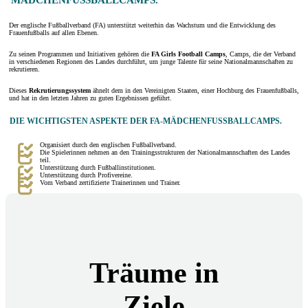
Der englische Fußballverband (FA) unterstützt weiterhin das Wachstum und die Entwicklung des
Frauenfußballs auf allen Ebenen.
Zu seinen Programmen und Initiativen gehören die
FA Girls Football Camps
, Camps, die der Verband
in verschiedenen Regionen des Landes durchführt, um junge Talente für seine Nationalmannschaften zu
rekrutieren.
Dieses
Rekrutierungssystem
ähnelt dem in den Vereinigten Staaten, einer Hochburg des Frauenfußballs,
und hat in den letzten Jahren zu guten Ergebnissen geführt.
DIE WICHTIGSTEN ASPEKTE DER FA-MÄDCHENFUSSBALLCAMPS.
Organisiert durch den englischen Fußballverband.
Die Spielerinnen nehmen an den Trainingsstrukturen der Nationalmannschaften des Landes
teil.
Unterstützung durch Fußballinstitutionen.
Unterstützung durch Profivereine.
Vom Verband zertifizierte Trainerinnen und Trainer.
Träume in
Ziele