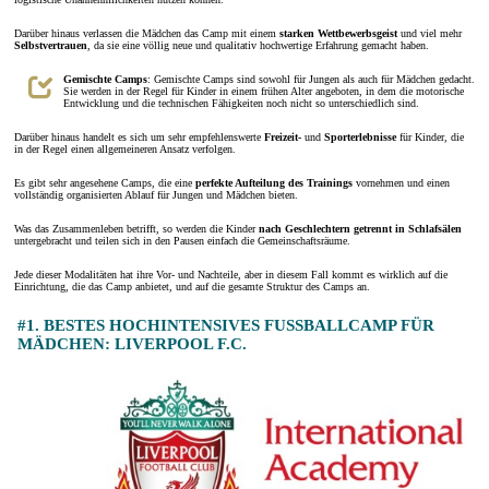
Darüber hinaus verlassen die Mädchen das Camp mit einem
starken Wettbewerbsgeist
und viel mehr
Selbstvertrauen
, da sie eine völlig neue und qualitativ hochwertige Erfahrung gemacht haben.
Gemischte Camps
: Gemischte Camps sind sowohl für Jungen als auch für Mädchen gedacht.
Sie werden in der Regel für Kinder in einem frühen Alter angeboten, in dem die motorische
Entwicklung und die technischen Fähigkeiten noch nicht so unterschiedlich sind.
Darüber hinaus handelt es sich um sehr empfehlenswerte
Freizeit-
und
Sporterlebnisse
für Kinder, die
in der Regel einen allgemeineren Ansatz verfolgen.
Es gibt sehr angesehene Camps, die eine
perfekte Aufteilung des Trainings
vornehmen und einen
vollständig organisierten Ablauf für Jungen und Mädchen bieten.
Was das Zusammenleben betrifft, so werden die Kinder
nach Geschlechtern getrennt in Schlafsälen
untergebracht und teilen sich in den Pausen einfach die Gemeinschaftsräume.
Jede dieser Modalitäten hat ihre Vor- und Nachteile, aber in diesem Fall kommt es wirklich auf die
Einrichtung, die das Camp anbietet, und auf die gesamte Struktur des Camps an.
#1. BESTES HOCHINTENSIVES FUSSBALLCAMP FÜR M
ÄDCHEN: LIVERPOOL F.C.