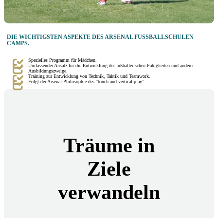
DIE WICHTIGSTEN ASPEKTE DES ARSENAL FUSSBALLSCHULEN C
AMPS.
Spezielles Programm für Mädchen.
Umfassender Ansatz für die Entwicklung der fußballerischen Fähigkeiten und anderer
Ausbildungszweige.
Training zur Entwicklung von Technik, Taktik und Teamwork.
Folgt der Arsenal-Philosophie des “touch and vertical play”.
Träume in
Ziele
verwandeln