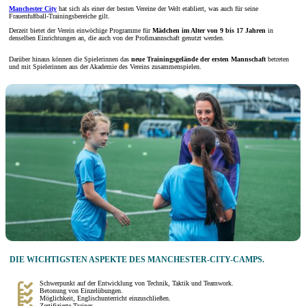
Manchester City
hat sich als einer der besten Vereine der Welt etabliert, was auch für seine
Frauenfußball-Trainingsbereiche gilt.
Derzeit bietet der Verein einwöchige Programme für
Mädchen im Alter von 9 bis 17 Jahren
in
denselben Einrichtungen an, die auch von der Profimannschaft genutzt werden.
Darüber hinaus können die Spielerinnen das
neue Trainingsgelände der ersten Mannschaft
betreten
und mit Spielerinnen aus der Akademie des Vereins zusammenspielen.
DIE WICHTIGSTEN ASPEKTE DES MANCHESTER-CITY-CAMPS.
Schwerpunkt auf der Entwicklung von Technik, Taktik und Teamwork.
Betonung von Einzelübungen.
Möglichkeit, Englischunterricht einzuschließen.
Zertifizierte Trainer.