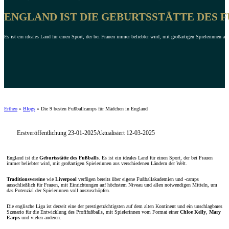
ENGLAND IST DIE GEBURTSSTÄTTE DES F
Es ist ein ideales Land für einen Sport, der bei Frauen immer beliebter wird, mit großartigen Spielerinnen au
Ertheo
»
Blogs
»
Die 9 besten Fußballcamps für Mädchen in England
Erstveröffentlichung 23-01-2025
Aktualisiert 12-03-2025
England ist die
Geburtsstätte des Fußballs
. Es ist ein ideales Land für einen Sport, der bei Frauen
immer beliebter wird, mit großartigen Spielerinnen aus verschiedenen Ländern der Welt.
Traditionsvereine
wie
Liverpool
verfügen bereits über eigene Fußballakademien und -camps
ausschließlich für Frauen, mit Einrichtungen auf höchstem Niveau und allen notwendigen Mitteln, um
das Potenzial der Spielerinnen voll auszuschöpfen.
Die englische Liga ist derzeit eine der prestigeträchtigsten auf dem alten Kontinent und ein unschlagbares
Szenario für die Entwicklung des Profifußballs, mit Spielerinnen vom Format einer
Chloe Kelly
,
Mary
Earps
und vielen anderen.