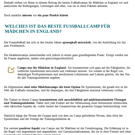
Deshalb stellen wir Ihnen in diesem Beitrag die besten Fußballcamps für Mädchen in England vor und
analysieren die Bedingungen, Leistungen und alles, was sie in ihren Paketen anbieten.
Doch zunächst
müssen
wir
ein paar Punkte klären
.
WELCHES IST DAS BESTE FUSSBALLCAMP FÜR M
ÄDCHEN IN ENGLAND?
Der Frauenfußball hat sich in den letzten Jahren
sprunghaft entwickelt
, von der Ausbildung bis hin
zum Profibereich.
Die Akademiecamps unterscheiden sich jedoch in einem ganz grundlegenden Punkt. Einige werden nur
für Frauen angeboten, andere sind gemischtgeschlechtlich.
Camps nur für Mädchen in England
: Sie konzentrieren sich ganz auf die Fähigkeiten, die
weibliche Spielerinnen entwickeln und verfeinern müssen. Sie werden in der Regel von
ehemaligen Profispielerinnen und zertifizierten Lehrerinnen und Lehrern geleitet, die den Ton
für alle Trainingseinheiten angeben.
Im Allgemeinen
sind reine Mädchencamps die beste Option
für Spielerinnen, die gerade erst in die
Welt des Fußballs eintauchen, und für diejenigen, die ihre Fähigkeiten maximal verbessern wollen.
Die Trainer in diesen Camps
konzentrieren sich ausschließlich auf mädchenorientierte Übungen
und Trainingseinheiten
. Daher zielt jede Einheit auf die Verbesserung eines bestimmten technischen
oder taktischen Aspekts ab, wobei immer das Gesamtniveau der gesamten Gruppe berücksichtigt wird.
Natürlich hängt das Niveau der Gruppe auch von dem im Camp geforderten Niveau, dem Alter der
Spielerinnen und der Strenge der Trainingseinheiten ab.
Ein weiterer
positiver Aspekt
von Camps nur für Mädchen ist die Unterbringung. Die Erfahrung ist in
der Regel viel angenehmer und angenehmer, mit Gemeinschaftsräumen, die sie in ihrer Freizeit und ohne
logistische Unannehmlichkeiten nutzen können.