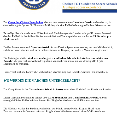
Das
Camp der Chelsea Foundation
, das mit dem renommierten
Londoner Verein
verbunden ist, ist
eine weitere gute Option für Eltern und Mädchen, die eine Fußballerfahrung auf hohem Niveau suchen.
Es verfügt über die modernsten Hilfsmittel und Einrichtungen des Landes, mit qualifiziertem Personal,
das den Fußball in den frühen Stadien unterrichtet und Trainingseinheiten von bis zu
29 Stunden pro
Woche
anbietet.
Darüber hinaus kann auch
Sprachunterricht
in das Paket aufgenommen werden, der den Mädchen hilft,
sich besser auszudrücken und mehr Selbstvertrauen im Umgang mit anderen Menschen zu gewinnen.
Die Trainingseinheiten
sind sehr umfangreich und behandeln alle technischen und taktischen
Bereiche
, die jede sich entwickelnde Spielerin verinnerlichen muss, um auf dem Spielfeld gute
Leistungen zu erbringen.
Dazu gehört auch die körperliche Vorbereitung, das Training von Schnelligkeit und Tempowechseln.
WO WERDEN DIE MÄDCHEN UNTERGEBRACHT?
Das Camp findet in der
Charterhouse School
in
Surrey
statt, einer Grafschaft am Rande von London.
Dieser spektakuläre Komplex verfügt über
12 Fußballplätze
und
Gemeinschaftsbereiche
, die ein
unvergleichliches Fußballerlebnis bieten. Der Flughafen Heathrow ist 45 Kilometer entfernt.
Die Mädchen werden im Studentenwohnheim der Schule untergebracht. Es gibt Einzel- oder
Zweibettzimmer mit Gemeinschaftsbad. Es gibt einen Wäscheservice und einen Wi-Fi-Anschluss.