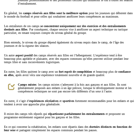
joueuses professionnelles et des professeurs certifiés qui donneront le ton à toutes les séances
d’entraînement.
En général, les
camps réservés aux filles sont la meilleure option
pour les joueuses qui débutent dans
le monde du football et pour celles qui souhaitent améliorer leurs compétences au maximum.
Les entraîneurs de ces camps
se concentrent uniquement sur des exercices et des entraînements
destinés aux filles
. Par conséquent, chaque session vise à améliorer un aspect technique ou tactique
particulier, en tenant toujours compte du niveau général du groupe.
Bien entendu, le niveau du groupe dépend également du niveau requis dans le camp, de l’âge des
joueuses et de la rigueur des séances.
Un autre
aspect positif
des camps réservés aux filles est l’hébergement. L’expérience tend à être
beaucoup plus agréable et plaisante, avec des espaces communs qu’elles peuvent utiliser pendant leur
temps libre et sans inconvénients logistiques.
En outre, les filles quittent le camp avec un
fort esprit de compétition
et beaucoup plus de
confiance
en elles
, après avoir vécu une expérience totalement nouvelle et de grande qualité.
Camps mixtes
: les camps mixtes s’adressent à la fois aux garçons et aux filles. Ils sont
généralement proposés aux enfants à un âge précoce, lorsque le développement moteur et les
compétences techniques ne sont pas encore très différents d’un sexe à l’autre.
En outre, il s’agit d’
expériences récréatives
et
sportives
fortement recommandées pour les enfants et qui
tendent à avoir une approche plus généralisée.
Il existe des camps très réputés qui
répartissent parfaitement les entraînements
et proposent un
programme entièrement organisé pour les garçons et les filles.
En ce qui concerne la cohabitation, les enfants sont répartis dans des
dortoirs distincts en fonction de
leur sexe
et partagent simplement les espaces communs pendant les pauses.