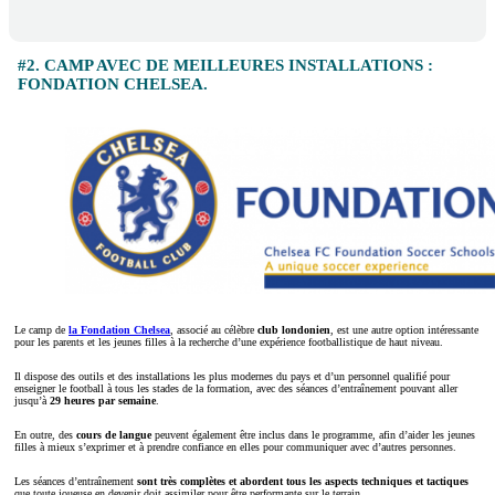
#2. CAMP AVEC DE MEILLEURES INSTALLATIONS :
FONDATION CHELSEA.
Le camp de
la Fondation Chelsea
, associé au célèbre
club londonien
, est une autre option intéressante
pour les parents et les jeunes filles à la recherche d’une expérience footballistique de haut niveau.
Il dispose des outils et des installations les plus modernes du pays et d’un personnel qualifié pour
enseigner le football à tous les stades de la formation, avec des séances d’entraînement pouvant aller
jusqu’à
29 heures par semaine
.
En outre, des
cours de langue
peuvent également être inclus dans le programme, afin d’aider les jeunes
filles à mieux s’exprimer et à prendre confiance en elles pour communiquer avec d’autres personnes.
Les séances d’entraînement
sont très complètes et abordent tous les aspects techniques et tactiques
que toute joueuse en devenir doit assimiler pour être performante sur le terrain.