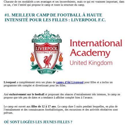
Chacune de ces modalités a ses avantages et ses inconvénients, mais ce qui est vraiment important, dans
ce cas, c’est l’entité qui propose le camp et toute la structure du camp.
#1. MEILLEUR CAMP DE FOOTBALL À HAUTE
INTENSITÉ POUR LES FILLES : LIVERPOOL F.C.
Liverpool
a complètement revu ses plans de
camps d’été Liverpool
pour filles et a inclus un
programme très complet et divertissant pour les filles.
Axé
exclusivement sur le football
et proposant des séances d’entraînement très intenses, le camp ne
propose que très peu de dates et a tendance à afficher complet bien à l’avance.
Le camp est ouvert aux
filles de 12 à 17 ans
. Le camp dure 5 nuits pendant lesquelles, en plus de
l’entraînement et des connaissances footballistiques, des excursions et des activités récréatives sont
prévues.
OÙ SONT LOGÉES LES JEUNES FILLES ?