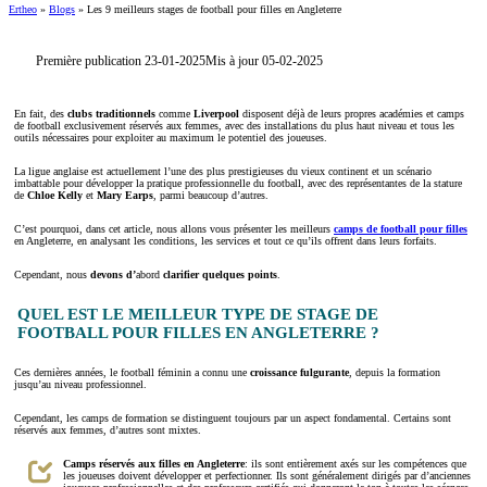
Ertheo
»
Blogs
»
Les 9 meilleurs stages de football pour filles en Angleterre
Première publication 23-01-2025
Mis à jour 05-02-2025
En fait, des
clubs traditionnels
comme
Liverpool
disposent déjà de leurs propres académies et camps
de football exclusivement réservés aux femmes, avec des installations du plus haut niveau et tous les
outils nécessaires pour exploiter au maximum le potentiel des joueuses.
La ligue anglaise est actuellement l’une des plus prestigieuses du vieux continent et un scénario
imbattable pour développer la pratique professionnelle du football, avec des représentantes de la stature
de
Chloe Kelly
et
Mary Earps
, parmi beaucoup d’autres.
C’est pourquoi, dans cet article, nous allons vous présenter les meilleurs
camps de football pour filles
en Angleterre, en analysant les conditions, les services et tout ce qu’ils offrent dans leurs forfaits.
Cependant, nous
devons d’
abord
clarifier quelques points
.
QUEL EST LE MEILLEUR TYPE DE STAGE DE
FOOTBALL POUR FILLES EN ANGLETERRE ?
Ces dernières années, le football féminin a connu une
croissance fulgurante
, depuis la formation
jusqu’au niveau professionnel.
Cependant, les camps de formation se distinguent toujours par un aspect fondamental. Certains sont
réservés aux femmes, d’autres sont mixtes.
Camps réservés aux filles en Angleterre
: ils sont entièrement axés sur les compétences que
les joueuses doivent développer et perfectionner. Ils sont généralement dirigés par d’anciennes