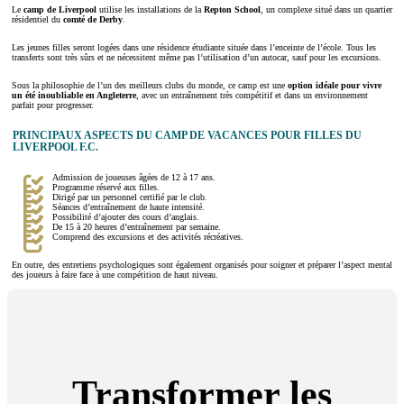
Le
camp de Liverpool
utilise les installations de la
Repton School
, un complexe situé dans un quartier
résidentiel du
comté de Derby
.
Les jeunes filles seront logées dans une résidence étudiante située dans l’enceinte de l’école. Tous les
transferts sont très sûrs et ne nécessitent même pas l’utilisation d’un autocar, sauf pour les excursions.
Sous la philosophie de l’un des meilleurs clubs du monde, ce camp est une
option idéale pour vivre
un été inoubliable en Angleterre
, avec un entraînement très compétitif et dans un environnement
parfait pour progresser.
PRINCIPAUX ASPECTS DU CAMP DE VACANCES POUR FILLES DU
LIVERPOOL F.C.
Admission de joueuses âgées de 12 à 17 ans.
Programme réservé aux filles.
Dirigé par un personnel certifié par le club.
Séances d’entraînement de haute intensité.
Possibilité d’ajouter des cours d’anglais.
De 15 à 20 heures d’entraînement par semaine.
Comprend des excursions et des activités récréatives.
En outre, des entretiens psychologiques sont également organisés pour soigner et préparer l’aspect mental
des joueurs à faire face à une compétition de haut niveau.
Transformer les