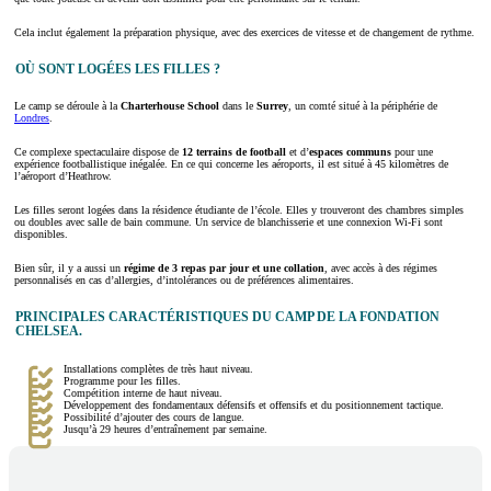
Cela inclut également la préparation physique, avec des exercices de vitesse et de changement de rythme.
OÙ SONT LOGÉES LES FILLES ?
Le camp se déroule à la
Charterhouse School
dans le
Surrey
, un comté situé à la périphérie de
Londres
.
Ce complexe spectaculaire dispose de
12 terrains de football
et d’
espaces communs
pour une
expérience footballistique inégalée. En ce qui concerne les aéroports, il est situé à 45 kilomètres de
l’aéroport d’Heathrow.
Les filles seront logées dans la résidence étudiante de l’école. Elles y trouveront des chambres simples
ou doubles avec salle de bain commune. Un service de blanchisserie et une connexion Wi-Fi sont
disponibles.
Bien sûr, il y a aussi un
régime de 3 repas par jour et une collation
, avec accès à des régimes
personnalisés en cas d’allergies, d’intolérances ou de préférences alimentaires.
PRINCIPALES CARACTÉRISTIQUES DU CAMP DE LA FONDATION
CHELSEA.
Installations complètes de très haut niveau.
Programme pour les filles.
Compétition interne de haut niveau.
Développement des fondamentaux défensifs et offensifs et du positionnement tactique.
Possibilité d’ajouter des cours de langue.
Jusqu’à 29 heures d’entraînement par semaine.