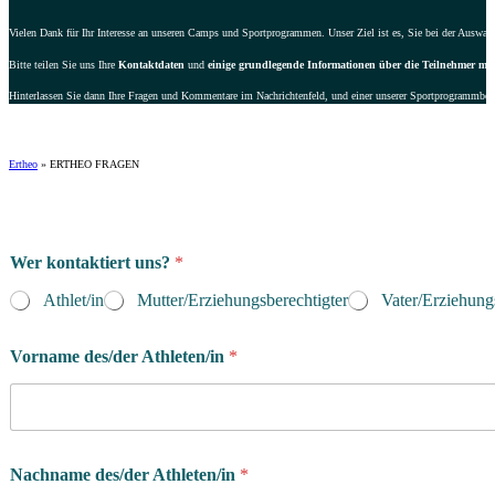
Vielen Dank für Ihr Interesse an unseren Camps und Sportprogrammen. Unser Ziel ist es, Sie bei der Auswahl 
Bitte teilen Sie uns Ihre
Kontaktdaten
und
einige grundlegende Informationen über die Teilnehmer mit
Hinterlassen Sie dann Ihre Fragen und Kommentare im Nachrichtenfeld, und einer unserer Sportprogrammbera
Ertheo
»
ERTHEO FRAGEN
Wer kontaktiert uns?
*
Athlet/in
Mutter/Erziehungsberechtigter
Vater/Erziehung
Vorname des/der Athleten/in
*
Nachname des/der Athleten/in
*