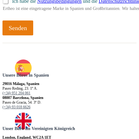
Ich habe die
Nutzungsbedingungen
und die
Datenschutzrichtlini
Ertheo ist eine eingetragene Marke in Spanien und Großbritannien. Wir hal
Senden
Unsere Büros In Spanien
29016 Málaga, Spanien
Paseo Reding, 23. 1º A.
(+34) 951 204 061
08007 Barcelona, Spanien
Paseo de Gracia, 54. 3º D.
(+34) 93 018 6626
Unser Büro Im Vereinigten Königreich
London, England, WC2A 1ET