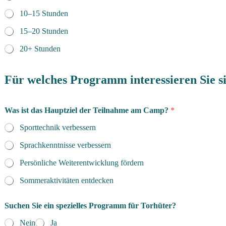
10–15 Stunden
15–20 Stunden
20+ Stunden
Für welches Programm interessieren Sie s
L
Was ist das Hauptziel der Teilnahme am Camp?
*
e
i
Sporttechnik verbessern
s
t
Sprachkenntnisse verbessern
u
n
Persönliche Weiterentwicklung fördern
g
s
Sommeraktivitäten entdecken
n
i
Suchen Sie ein spezielles Programm für Torhüter?
v
e
Nein
Ja