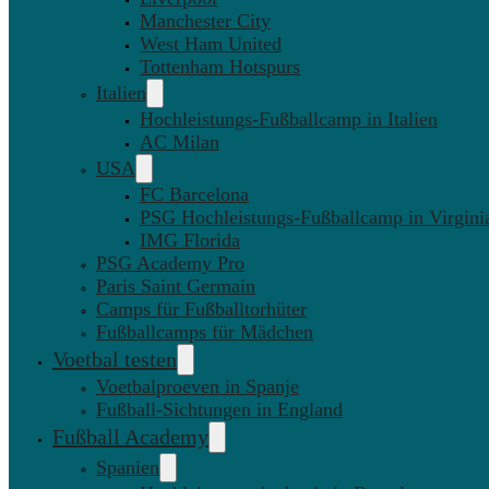
Manchester City
West Ham United
Tottenham Hotspurs
Italien
Hochleistungs-Fußballcamp in Italien
AC Milan
USA
FC Barcelona
PSG Hochleistungs-Fußballcamp in Virgini
IMG Florida
PSG Academy Pro
Paris Saint Germain
Camps für Fußballtorhüter
Fußballcamps für Mädchen
Voetbal testen
Voetbalproeven in Spanje
Fußball-Sichtungen in England
Fußball Academy
Spanien