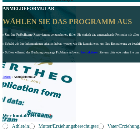
ANMELDEFORMULAR
WÄHLEN SIE DAS PROGRAMM AUS
»
Um Ihre Fußballcamp-Reservierung vorzunehmen, füllen Sie einfach das untenstehende Formular mit allen e
»
Sobald wir Ihre Informationen erhalten haben, werden wir Sie kontaktieren, um Ihre Reservierung zu bestät
»
Sollten während des Buchungsvorgangs Probleme auftreten,
kontaktieren
Sie uns bitte oder rufen Sie uns
Ertheo
»
Anmeldeformular
Wer kontaktiert uns?
*
Athlet/in
Mutter/Erziehungsberechtigter
Vater/Erziehungs