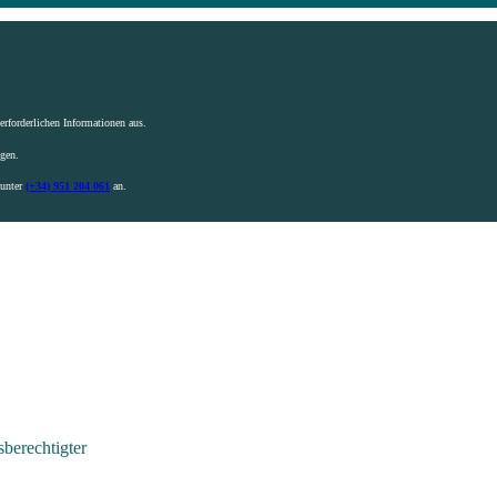
rforderlichen Informationen aus.
igen.
 unter
(+34) 951 204 061
an.
berechtigter