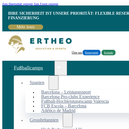
Zum Hauptinhalt springen
Zum Footer springen
IHRE SICHERHEIT IST UNSERE PRIORITÄT: FLEXIBLE RESE
INANZIERUNG
Mehr lesen
Über uns
Reservieren
Kontakt
Fußballcamps
Spanien
Barcelona – Leistungssport
Barcelona Pro-clubs Experience
Fußball-Hochleistungscamp Valencia
FCB Escola – Barcelona
Atlético de Madrid
Grossbritannien