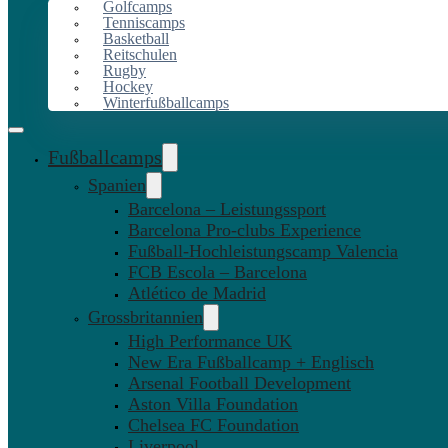
Golfcamps
Tenniscamps
Basketball
Reitschulen
Rugby
Hockey
Winterfußballcamps
Fußballcamps
Spanien
Barcelona – Leistungssport
Barcelona Pro-clubs Experience
Fußball-Hochleistungscamp Valencia
FCB Escola – Barcelona
Atlético de Madrid
Grossbritannien
High Performance UK
New Era Fußballcamp + Englisch
Arsenal Football Development
Aston Villa Foundation
Chelsea FC Foundation
Liverpool