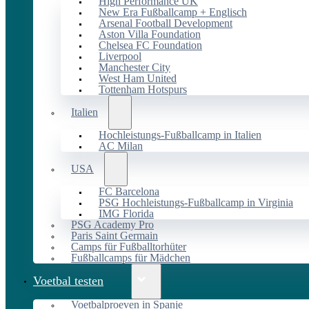
High Performance UK
New Era Fußballcamp + Englisch
Arsenal Football Development
Aston Villa Foundation
Chelsea FC Foundation
Liverpool
Manchester City
West Ham United
Tottenham Hotspurs
Italien
Hochleistungs-Fußballcamp in Italien
AC Milan
USA
FC Barcelona
PSG Hochleistungs-Fußballcamp in Virginia
IMG Florida
PSG Academy Pro
Paris Saint Germain
Camps für Fußballtorhüter
Fußballcamps für Mädchen
Voetbal testen
Voetbalproeven in Spanje