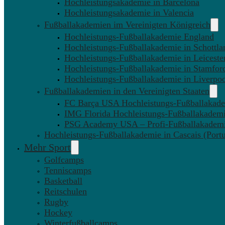
Hochleistungsakademie in Barcelona
Hochleistungsakademie in Valencia
Fußballakademien im Vereinigten Königreich
Hochleistungs-Fußballakademie England
Hochleistungs-Fußballakademie in Schottla
Hochleistungs-Fußballakademie in Leiceste
Hochleistungs-Fußballakademie in Stamfor
Hochleistungs-Fußballakademie in Liverpo
Fußballakademien in den Vereinigten Staaten
FC Barça USA Hochleistungs-Fußballakad
IMG Florida Hochleistungs-Fußballakadem
PSG Academy USA – Profi-Fußballakadem
Hochleistungs-Fußballakademie in Cascais (Portu
Mehr Sport
Golfcamps
Tenniscamps
Basketball
Reitschulen
Rugby
Hockey
Winterfußballcamps