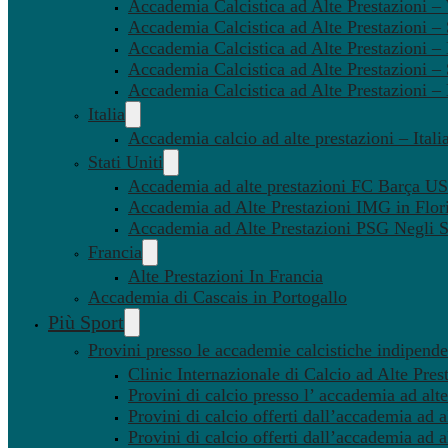
Accademia Calcistica ad Alte Prestazioni 
Accademia Calcistica ad Alte Prestazioni –
Accademia Calcistica ad Alte Prestazioni – 
Accademia Calcistica ad Alte Prestazioni –
Accademia Calcistica ad Alte Prestazioni –
Italia
Accademia calcio ad alte prestazioni – Itali
Stati Uniti
Accademia ad alte prestazioni FC Barça U
Accademia ad Alte Prestazioni IMG in Flor
Accademia ad Alte Prestazioni PSG Negli St
Francia
Alte Prestazioni In Francia
Accademia di Cascais in Portogallo
Più Sport
Provini presso le accademie calcistiche indipenden
Clinic Internazionale di Calcio ad Alte Pres
Provini di calcio presso l’ accademia ad alte
Provini di calcio offerti dall’accademia ad al
Provini di calcio offerti dall’accademia ad a