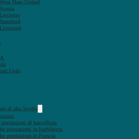
– West Ham United
 Scozia
Leicester
 Stamford
 Liverpool
a
SA
ida
ati Uniti
ti di alto livello
tazioni
 prestazioni di barcellona
te prestazioni in Inghilterra
lte prestazioni in Francia