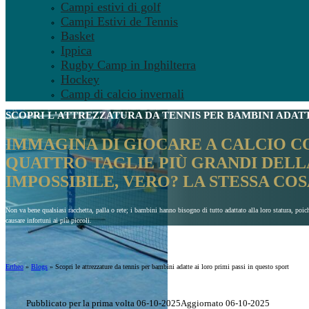
Campi estivi di golf
Campi Estivi de Tennis
Basket
Ippica
Rugby Camp in Inghilterra
Hockey
Camp di calcio invernali
SCOPRI L'
ATTREZZATURA DA TENNIS PER BAMBINI
ADATT
IMMAGINA DI GIOCARE A CALCIO CO
QUATTRO TAGLIE PIÙ GRANDI DELL
IMPOSSIBILE, VERO? LA STESSA COS
Non va bene qualsiasi racchetta, palla o rete; i bambini hanno bisogno di tutto adattato alla loro statura, poich
causare infortuni ai più piccoli.
Ertheo
»
Blogs
»
Scopri le attrezzature da tennis per bambini adatte ai loro primi passi in questo sport
Pubblicato per la prima volta 06-10-2025
Aggiornato 06-10-2025