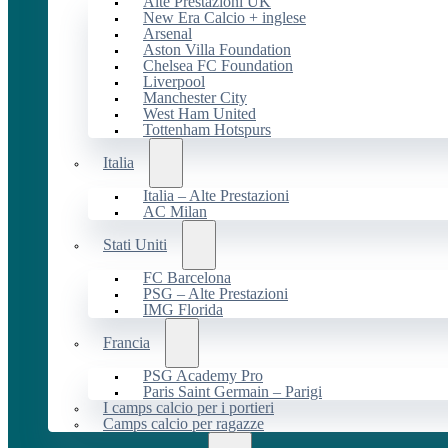
Alte Prestazioni UK
New Era Calcio + inglese
Arsenal
Aston Villa Foundation
Chelsea FC Foundation
Liverpool
Manchester City
West Ham United
Tottenham Hotspurs
Italia
Italia – Alte Prestazioni
AC Milan
Stati Uniti
FC Barcelona
PSG – Alte Prestazioni
IMG Florida
Francia
PSG Academy Pro
Paris Saint Germain – Parigi
I camps calcio per i portieri
Camps calcio per ragazze