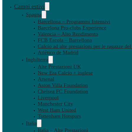
Campi estivi
Spagna
Barcellona – Programmi Intensivi
Barcelona Pro-clubs Experience
Valencia – Alto Rendimento
FCB Escola – Barcellona
Calcio ad alte prestazioni per le ragazze de
Atlético de Madrid
Inghilterra
Alte Prestazioni UK
New Era Calcio + inglese
Arsenal
Aston Villa Foundation
Chelsea FC Foundation
Liverpool
Manchester City
West Ham United
Tottenham Hotspurs
Italia
Italia – Alte Prestazioni