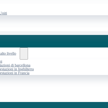
Uniti
alto livello
ni
tazioni di barcellona
estazioni in Inghilterra
restazioni in Francia