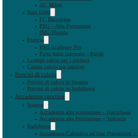
AC Milan
Stati Uniti
FC Barcelona
PSG – Alte Prestazioni
IMG Florida
Francia
PSG Academy Pro
Paris Saint Germain – Parigi
I camps calcio per i portieri
Camps calcio per ragazze
Provini di calcio
Provini di calcio in Spagna
Provini di calcio in Inghilterra
Accademie sportive
Spagna
Accademia alta prestazione – Barcellona
Accademia alta Prestazione – Valencia
Inghilterra
Accademia Calcistica ad Alte Prestazioni 