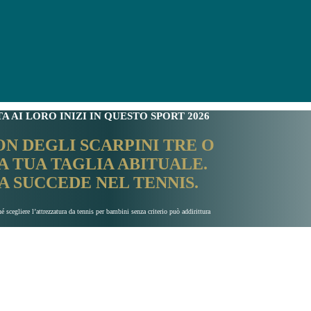
A AI LORO INIZI IN QUESTO SPORT 2026
N DEGLI SCARPINI TRE O
A TUA TAGLIA ABITUALE.
A SUCCEDE NEL TENNIS.
é scegliere l’attrezzatura da tennis per bambini senza criterio può addirittura