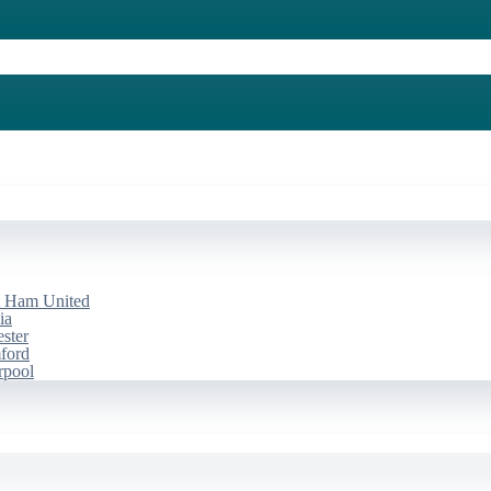
st Ham United
ia
ester
mford
rpool