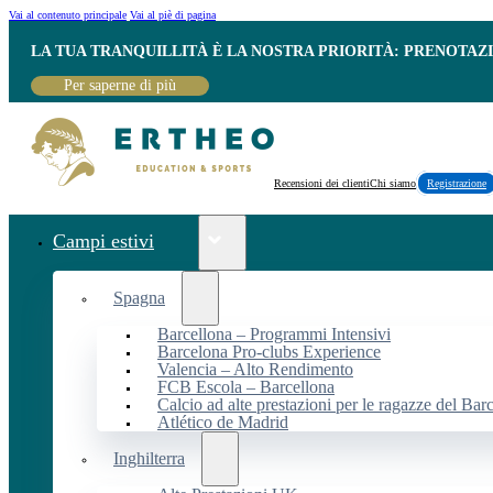
Vai al contenuto principale
Vai al piè di pagina
LA TUA TRANQUILLITÀ È LA NOSTRA PRIORITÀ: PRENOTAZ
Per saperne di più
Recensioni dei clienti
Chi siamo
Registrazione
Campi estivi
Spagna
Barcellona – Programmi Intensivi
Barcelona Pro-clubs Experience
Valencia – Alto Rendimento
FCB Escola – Barcellona
Calcio ad alte prestazioni per le ragazze del Bar
Atlético de Madrid
Inghilterra