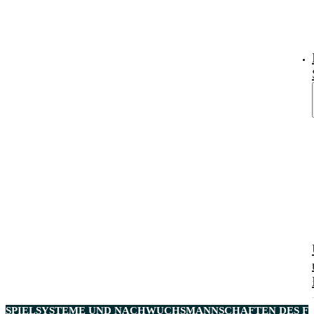
SPIELSYSTEME UND NACHWUCHSMANNSCHAFTEN DES FC