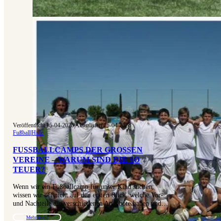
Veröffentlicht 15-04-2026
|
Aktualisiert 15-04-2026
Fußball
|
Hilfe
FUSSBALLCAMPS DER GROSSEN VE
REINE – WARUM SIND DIE SO TE
UER?
Wenn wir ein Fußballcamp für unser Kind suchen,
wissen wir oft nicht auf den ersten Blick, welche Vor-
und Nachteile die verschiedenen Angebote haben und…
Mehr lesen