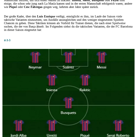
Mannschaft nutzten, um sich einen Namen zu machen.
Iniesta
,
Messi
,
Busquets
oder
Puyol
sind
einige, die schon sehr jung nach La Masía kamen und in der ersten Mannschaft erfolgreich waren; andere
wie
Piqué
oder
Cesc Fábregas
gingen weg, kehrten aber Jahre später zurück.
Der große Kader, über den
Luis Enrique
verfügt, ermöglicht es ihm, im Laufe der Saison viele
taktische Varianten einzusetzen, um Ausfälle auszugleichen und den weniger eingesetzten Spielern
Chancen zu geben. Diese Taktiken können als Vorbild für Trainer dienen, die nach einer Spielweise
suchen, die der von Barça ähnelt. Im Folgenden siehst du die taktischen Varianten, die der FC Barcelona
in dieser Saison eingesetzt hat:
4-3-3