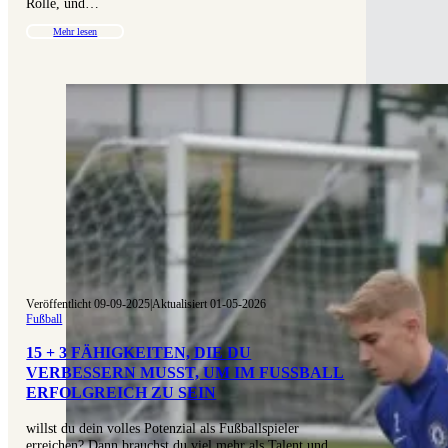
Rolle, und…
Mehr lesen
Veröffentlicht 09-09-2025
|
Aktualisiert 01-05-2026
Fußball
15 + 3 FÄHIGKEITEN, DIE DU
VERBESSERN MUSST, UM IM FUSSBALL E
RFOLGREICH ZU SEIN
willst du dein volles Potenzial als Fußballspieler
erreichen? Dann brauchst du viel mehr als Talent und