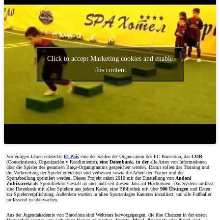
Click to accept Marketing cookies and enable
this content
Vor einigen Jahren entdeckte
El País
eine der Säulen der Organisation des FC Barcelona, das
COR
(Conocimiento, Organización y Rendimiento),
eine Datenbank, in der
alle Arten von Informationen
über die Spieler des gesamten Barça-Organigramms gespeichert werden. Damit sollen das Training und
die Vorbereitung der Spieler erleichtert und verbessert sowie die Arbeit der Trainer und der
Sportabteilung optimiert werden. Dieses Projekt nahm 2010 mit der Einstellung von
Andoni
Zubizarreta
als Sportdirektor Gestalt an und läuft seit diesem Jahr auf Hochtouren. Das System umfasst
eine Datenbank mit allen Spielern aus jedem Kader, eine Bibliothek mit über
900 Übungen
und Daten
zur Spielerverpflichtung. Außerdem wurden in allen Sportanlagen Kameras installiert, um alle Fußballer
umfassend zu überwachen.
Aus der Jugendakademie von Barcelona sind Weltstars hervorgegangen, die ihre Chancen in der ersten