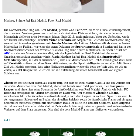
Mariano, Stürmer bei Real Madrid. Foto: Real Madrid
Die Nachwuchsabteilung von
Real Madrid
, genannt
„La Fábrica“
, hat viele Fußballer hervorgebracht,
die zu anderen Vereinen gewechselt sind, um sich dort einen Platz zu sichern, den sie in der ersten
Mannschaft vielleicht nicht bekommen hätten. Ende 2015, nach mehreren Jahren des Umbruchs, wurde
der Trainer und ehemalige Fußballer
Víctor Fernández
aus Aragón zum Leiter der Nachwuchsabteilung
ernannt und übernahm gemeinsam mit
Juanlu Martínez
die Leitung. Martínez gilt als einer der besten
Methodiker im Fußball, war einer der ersten Doktoren der
Sportwissenschaft
in Spanien und hat in den
Nachwuchsmannschaften des Vereins elf Saisons lang seine Spuren hinterlassen. In einem Artikel der
ABC
vor einigen Monaten wurde erklärt, wie die Jugendarbeit bei Real Madrid mit der neuen
Organisationsstruktur aussehen würde. Juanlu Martínez hat bei Real Madrid die
„Smartfootball“-
Methode
eingeführt, mit der er erreichen will, dass alle Mannschaften der Real-Madrid-Jugend ihre Stärke
auf
Kreativität
stützen und diese Kreativität nutzen, um das Spiel intelligenter zu gestalten. Mit diesem
Ziel will Madrid erreichen, dass seine Nachwuchsabteilung wieder die beste der Welt wird, so wie zu
Zeiten, als
Del Bosque
ihr Leiter war und die Aufstellung der ersten Mannschaft voll von eigenen
Spielern war.
Zidane
ist erst seit zwei Jahren als Trainer tätig, ein Jahr bei Real Madrid Castilla und ein weiteres bei
der ersten Mannschaft von Real Madrid, aber er hat bereits einen Titel gewonnen, die
Champions
League
, und hinterlässt seine Spuren in der Umkleidekabine von Real Madrid. Ähnlich wie beim FC
Barcelona ermöglicht die Vielfalt der Spieler im Kader von Real Madrid es
Zinedine Zidane
,
verschiedene taktische Varianten zu entwickeln und je nach dem Gegner im nächsten Spiel zu rotieren. In
der vergangenen Saison und zu Beginn der aktuellen Spielzeit setzte der französische Trainer auf ein ganz
bestimmtes taktisches System mit einer soliden Basis im Mittelfeld und drei Stürmern. Doch aufgrund
der zahlreichen Ausfälle in letzter Zeit hat Zidane die Aufstellung mehrmals geändert und andere taktische
Varianten auf dem Platz umgesetzt. Dies sind die vom Madrid-Trainer am häufigsten verwendeten:
4-3-3