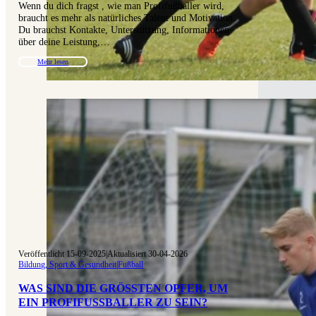
Wenn du dich fragst , wie man Profifußballer wird,
braucht es mehr als natürliches Talent und Motivation.
Du brauchst Kontakte, Unterstützung, Informationen
über deine Leistung,…
Mehr lesen
Veröffentlicht 15-09-2025
|
Aktualisiert 30-04-2026
Bildung, Sport & Gesundheit
|
Fußball
WAS SIND DIE GRÖSSTEN OPFER, UM E
IN PROFIFUSSBALLER ZU SEIN?