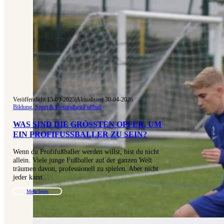
Veröffentlicht 15-09-2025
|
Aktualisiert 30-04-2026
Bildung, Sport & Gesundheit
|
Fußball
WAS SIND DIE GRÖSSTEN OPFER, UM E
IN PROFIFUSSBALLER ZU SEIN?
Wenn du Profifußballer werden willst, bist du nicht
allein. Viele junge Fußballer auf der ganzen Welt
träumen davon, professionell zu spielen. Aber nicht
jeder kann…
Mehr lesen