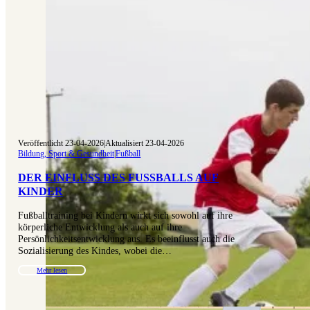
Veröffentlicht 23-04-2026
|
Aktualisiert 23-04-2026
Bildung, Sport & Gesundheit
|
Fußball
DER EINFLUSS DES FUSSBALLS AUF K
INDER
Fußballtraining bei Kindern wirkt sich sowohl auf ihre
körperliche Entwicklung als auch auf ihre
Persönlichkeitsentwicklung aus. Es beeinflusst auch die
Sozialisierung des Kindes, wobei die…
Mehr lesen