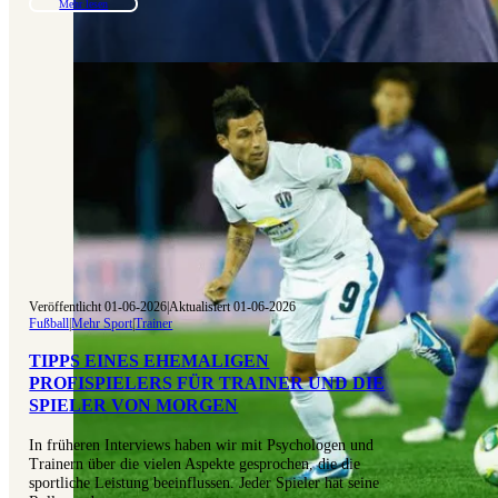
Mehr lesen
Veröffentlicht 01-06-2026
|
Aktualisiert 01-06-2026
Fußball
|
Mehr Sport
|
Trainer
TIPPS EINES EHEMALIGEN
PROFISPIELERS FÜR TRAINER UND DIE
SPIELER VON MORGEN
In früheren Interviews haben wir mit Psychologen und
Trainern über die vielen Aspekte gesprochen, die die
sportliche Leistung beeinflussen. Jeder Spieler hat seine