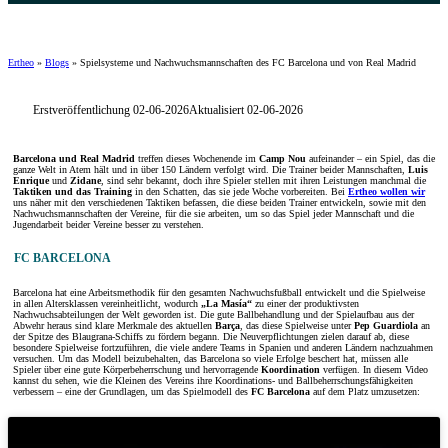
Ertheo
»
Blogs
»
Spielsysteme und Nachwuchsmannschaften des FC Barcelona und von Real Madrid
Erstveröffentlichung 02-06-2026
Aktualisiert 02-06-2026
Barcelona und Real Madrid
treffen dieses Wochenende im
Camp Nou
aufeinander – ein Spiel, das die
ganze Welt in Atem hält und in über 150 Ländern verfolgt wird. Die Trainer beider Mannschaften,
Luis
Enrique
und
Zidane
, sind sehr bekannt, doch ihre Spieler stellen mit ihren Leistungen manchmal die
Taktiken und das Training
in den Schatten, das sie jede Woche vorbereiten. Bei
Ertheo wollen wir
uns näher mit den verschiedenen Taktiken befassen, die diese beiden Trainer entwickeln, sowie mit den
Nachwuchsmannschaften der Vereine, für die sie arbeiten, um so das Spiel jeder Mannschaft und die
Jugendarbeit beider Vereine besser zu verstehen.
FC BARCELONA
Barcelona hat eine Arbeitsmethodik für den gesamten Nachwuchsfußball entwickelt und die Spielweise
in allen Altersklassen vereinheitlicht, wodurch
„La Masía“
zu einer der produktivsten
Nachwuchsabteilungen der Welt geworden ist. Die gute Ballbehandlung und der Spielaufbau aus der
Abwehr heraus sind klare Merkmale des aktuellen
Barça
, das diese Spielweise unter
Pep Guardiola
an
der Spitze des Blaugrana-Schiffs zu fördern begann. Die Neuverpflichtungen zielen darauf ab, diese
besondere Spielweise fortzuführen, die viele andere Teams in Spanien und anderen Ländern nachzuahmen
versuchen. Um das Modell beizubehalten, das Barcelona so viele Erfolge beschert hat, müssen alle
Spieler über eine gute Körperbeherrschung und hervorragende
Koordination
verfügen. In diesem Video
kannst du sehen, wie die Kleinen des Vereins ihre Koordinations- und Ballbeherrschungsfähigkeiten
verbessern – eine der Grundlagen, um das Spielmodell des
FC Barcelona
auf dem Platz umzusetzen: