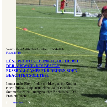
Veröffentlicht 20-04-2026
|
Aktualisiert 20-04-2026
Fußball
|
Hilfe
FÜNF WICHTIGE PUNKTE, DIE DU BEI
DER AUSWAHL DES BESTEN
FUSSBALLCAMPS FÜR DEINEN SOHN B
EACHTEN SOLLTEST
Immer mehr Eltern finden die Idee gut, ihr Kind in
einem Fußballcamp anzumelden, damit es in den
Sommerferien ein unvergessliches Erlebnis hat. Das
Problem taucht…
Mehr lesen