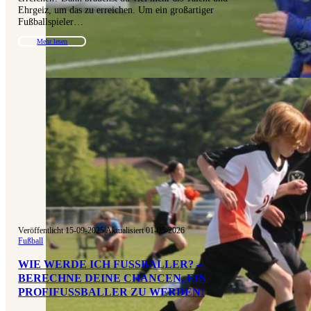
Ehrgeiz, um das zu erreichen. Um ein großartiger
Fußballspieler…
Mehr lesen
Veröffentlicht 15-09-2025
|
Aktualisiert 01-05-2026
Fußball
WIE WERDE ICH FUSSBALLER? – B
ERECHNE DEINE CHANCEN, EIN P
ROFIFUSSBALLER ZU WERDEN!