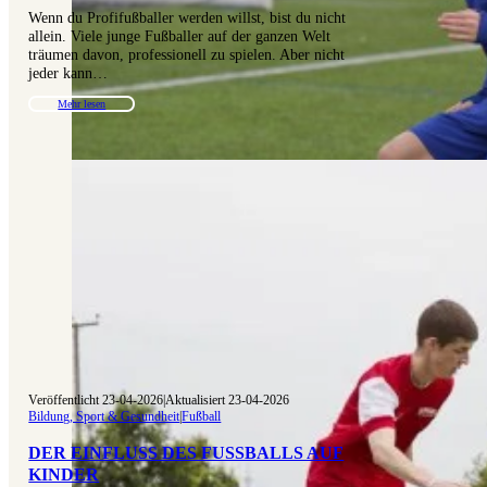
Wenn du Profifußballer werden willst, bist du nicht
allein. Viele junge Fußballer auf der ganzen Welt
träumen davon, professionell zu spielen. Aber nicht
jeder kann…
Mehr lesen
Veröffentlicht 23-04-2026
|
Aktualisiert 23-04-2026
Bildung, Sport & Gesundheit
|
Fußball
DER EINFLUSS DES FUSSBALLS AUF K
INDER