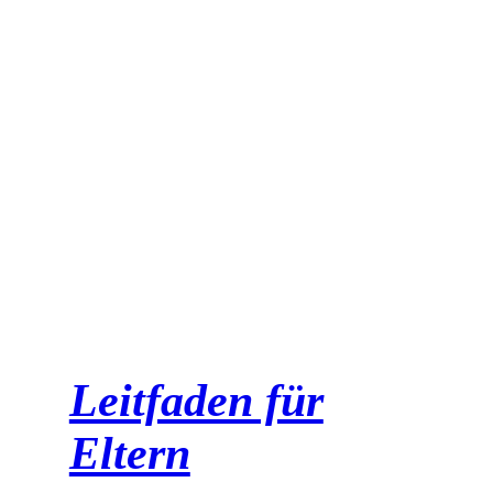
Wenn du dir
unsicher bist und
nicht weißt,
welches du wählen
sollst, empfehlen
wir dir, den
Leitfaden für
Eltern