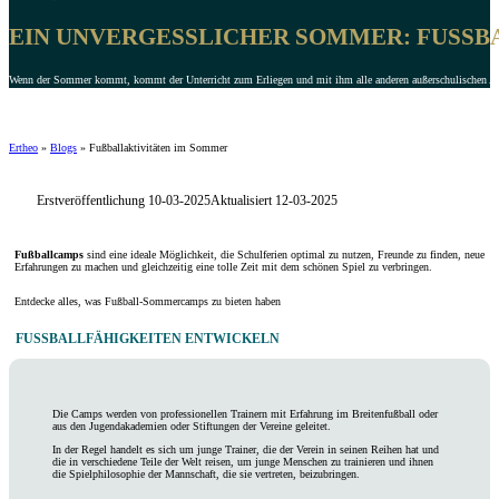
EIN UNVERGESSLICHER SOMMER: FUSSBAL
Wenn der Sommer kommt, kommt der Unterricht zum Erliegen und mit ihm alle anderen außerschulischen Akt
Ertheo
»
Blogs
»
Fußballaktivitäten im Sommer
Erstveröffentlichung 10-03-2025
Aktualisiert 12-03-2025
Fußballcamps
sind eine ideale Möglichkeit, die Schulferien optimal zu nutzen, Freunde zu finden, neue
Erfahrungen zu machen und gleichzeitig eine tolle Zeit mit dem schönen Spiel zu verbringen.
Entdecke alles, was Fußball-Sommercamps zu bieten haben
FUSSBALLFÄHIGKEITEN
ENTWICKELN
Die Camps werden von professionellen Trainern mit Erfahrung im Breitenfußball oder
aus den Jugendakademien oder Stiftungen der Vereine geleitet.
In der Regel handelt es sich um junge Trainer, die der Verein in seinen Reihen hat und
die in verschiedene Teile der Welt reisen, um junge Menschen zu trainieren und ihnen
die Spielphilosophie der Mannschaft, die sie vertreten, beizubringen.