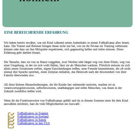
EINE BEREICHERNDE ERFAHRUNG
Wir haben bereits erwähnt, was ein Kind während seines Aufenthalts in einem Fußballcamp alles lernen
kann. Die Trainer und Betreuer bringen ihnen nicht nur bei, wie sie ihr Niveau im Training verbessern
können oder dass sie ihre Mitspieler respektieren, sich gegenseitig helfen und teilen müssen. Diese
Erfahrung geht darüber hinaus.
Die Tatsache, dass sie von zu Hause weggehen, zwei Wochen oder länger weg von ihren Eltern, weg von
einer Umgebung, in der sie sich wohl fühlen, lässt sie als Menschen wachsen. Plötzlich müssen sie sich
allein neuen Situationen stellen, eigene Entscheidungen treffen, neue Freunde kennenlernen, die oft nicht
einmal ihre Sprache sprechen, einen Zeitplan einhalten, das Heimweh nach der Abwesenheit von ihrer
Familie überwinden usw.
All diese kleinen Herausforderungen, die die Kinder fast unbemerkt meistern, machen sie zu
verantwortungsbewussten, selbstbewussten, unabhängigen und reifen Menschen, was ihnen in der
Zukunft zweifellos helfen wird.
Wenn dir die Funktionsweise von Fußballcamps gefällt und du in diesem Sommer eines für dein Kind
auswählen möchtest, hast du viele Möglichkeiten zur Auswahl:
Fußballcamps in Spanien
Fußballcamps in England
Fußballcamps in Italien
Fußballcamps in den USA