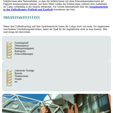
Schüler/innen aller Nationalitäten, so dass die Schüler/innen mit ihren Klassenkameraden/innen auf
Englisch kommunizieren müssen. Auf diese Weise werden die Schüler/innen während ihres Aufenthalts
im Camp vollständig in die Sprache eintauchen. Für weitere Informationen über den
Sprachunterricht
in den Fußballcamps (Fußball und Englisch)
kontaktiere uns bitte
FREIZEITAKTIVITÄTEN
Neben dem Fußballtraining und dem Sprachunterricht bieten die Camps noch viel mehr. Sie organisieren
verschiedene Unterhaltungsaktivitäten, damit der Spaß für die Jugendlichen nicht zu kurz kommt. Hier
sind einige der Aktivitäten:
Faschingsball
Themenpartys
Denksportaufgaben
Brettspiele
Filmvorführungen
Lehrreiche Vorträge
Basteln
Theaterstücke
Singen
etc.