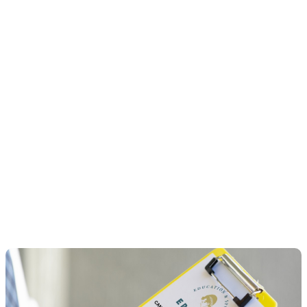
herunterzuladen,
der dir hilft, die
verschiedenen
Camps, die wir
anbieten, zu
bewerten.