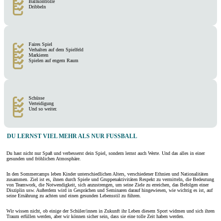
Ballkontrolle
Dribbeln
Faires Spiel
Verhalten auf dem Spielfeld
Markieren
Spielen auf engem Raum
Schüsse
Verteidigung
Und so weiter.
DU LERNST VIEL MEHR ALS NUR FUSSBALL
Du hast nicht nur Spaß und verbesserst dein Spiel, sondern lernst auch Werte. Und das alles in einer
gesunden und fröhlichen Atmosphäre.
In den Sommercamps leben Kinder unterschiedlichen Alters, verschiedener Ethnien und Nationalitäten
zusammen. Ziel ist es, ihnen durch Spiele und Gruppenaktivitäten Respekt zu vermitteln, die Bedeutung
von Teamwork, die Notwendigkeit, sich anzustrengen, um seine Ziele zu erreichen, das Befolgen einer
Disziplin usw. Außerdem wird in Gesprächen und Seminaren darauf hingewiesen, wie wichtig es ist, auf
seine Ernährung zu achten und einen gesunden Lebensstil zu führen.
Wir wissen nicht, ob einige der Schüler/innen in Zukunft ihr Leben diesem Sport widmen und sich ihren
Traum erfüllen werden, aber wir können sicher sein, dass sie eine tolle Zeit haben werden.