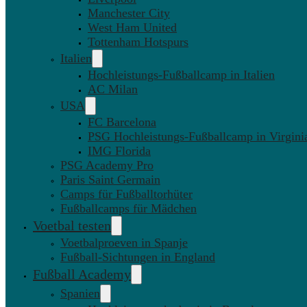
Manchester City
West Ham United
Tottenham Hotspurs
Italien
Hochleistungs-Fußballcamp in Italien
AC Milan
USA
FC Barcelona
PSG Hochleistungs-Fußballcamp in Virgini
IMG Florida
PSG Academy Pro
Paris Saint Germain
Camps für Fußballtorhüter
Fußballcamps für Mädchen
Voetbal testen
Voetbalproeven in Spanje
Fußball-Sichtungen in England
Fußball Academy
Spanien