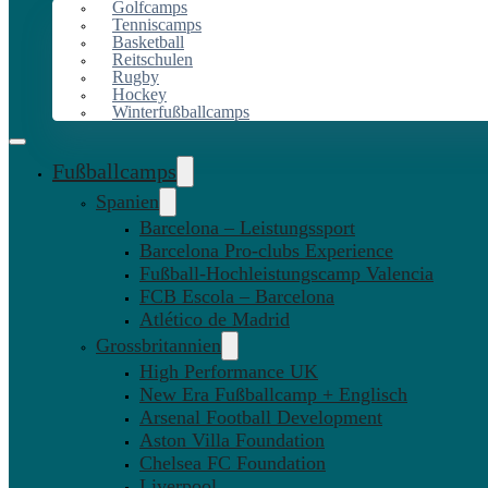
Golfcamps
Tenniscamps
Basketball
Reitschulen
Rugby
Hockey
Winterfußballcamps
Fußballcamps
Spanien
Barcelona – Leistungssport
Barcelona Pro-clubs Experience
Fußball-Hochleistungscamp Valencia
FCB Escola – Barcelona
Atlético de Madrid
Grossbritannien
High Performance UK
New Era Fußballcamp + Englisch
Arsenal Football Development
Aston Villa Foundation
Chelsea FC Foundation
Liverpool