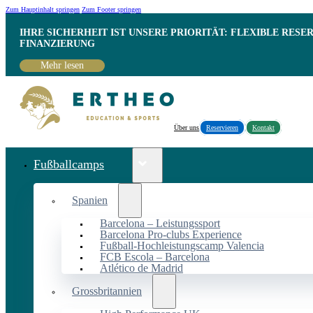
Zum Hauptinhalt springen
Zum Footer springen
IHRE SICHERHEIT IST UNSERE PRIORITÄT: FLEXIBLE RESE
INANZIERUNG
Mehr lesen
Über uns
Reservieren
Kontakt
Fußballcamps
Spanien
Barcelona – Leistungssport
Barcelona Pro-clubs Experience
Fußball-Hochleistungscamp Valencia
FCB Escola – Barcelona
Atlético de Madrid
Grossbritannien