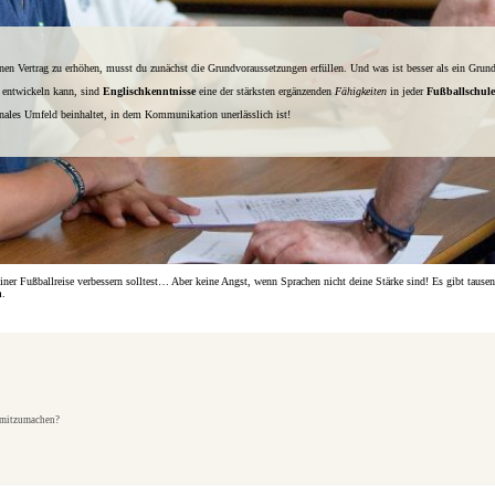
nen Vertrag zu erhöhen, musst du zunächst die Grundvoraussetzungen erfüllen. Und was ist besser als ein Grun
s entwickeln kann, sind
Englischkenntnisse
eine der stärksten ergänzenden
Fähigkeiten
in jeder
Fußballschule
onales Umfeld beinhaltet, in dem Kommunikation unerlässlich ist!
iner Fußballreise verbessern solltest… Aber keine Angst, wenn Sprachen nicht deine Stärke sind! Es gibt tause
n
.
e mitzumachen?