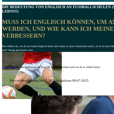
DIE BEDEUTUNG VON ENGLISCH AN FUSSBALLSCHULEN
LERNST)
MUSS ICH ENGLISCH KÖNNEN, UM 
WERDEN, UND WIE KANN ICH MEIN
VERBESSERN?
Hier erfährst du, wie du am besten Englisch lernst und warum es einen Unterschied macht, ob du in eine F
unter Vertrag genommen wirst.
Ertheo
»
Blogs
»
Die Bedeutung von Englisch an Fußballschulen (und wie du es schnell lernst)
Erstveröffentlichung 09-07-2025
Aktualisiert 09-07-2025