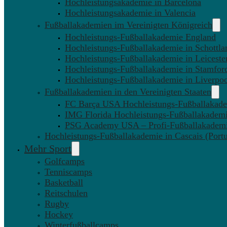
Hochleistungsakademie in Barcelona
Hochleistungsakademie in Valencia
Fußballakademien im Vereinigten Königreich
Hochleistungs-Fußballakademie England
Hochleistungs-Fußballakademie in Schottla
Hochleistungs-Fußballakademie in Leiceste
Hochleistungs-Fußballakademie in Stamfor
Hochleistungs-Fußballakademie in Liverpo
Fußballakademien in den Vereinigten Staaten
FC Barça USA Hochleistungs-Fußballakad
IMG Florida Hochleistungs-Fußballakadem
PSG Academy USA – Profi-Fußballakadem
Hochleistungs-Fußballakademie in Cascais (Portu
Mehr Sport
Golfcamps
Tenniscamps
Basketball
Reitschulen
Rugby
Hockey
Winterfußballcamps