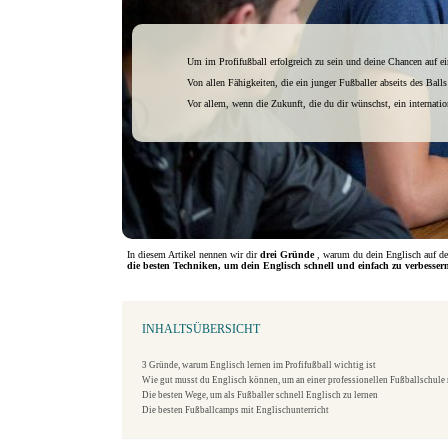
Um im Profifußball erfolgreich zu sein und deine Chancen auf ei
Von allen Fähigkeiten, die ein junger Fußballer abseits des Ball
Vor allem, wenn die Zukunft, die du dir wünschst, ein internati
In diesem Artikel nennen wir dir
drei Gründe
, warum du dein Englisch auf de
die besten Techniken, um dein Englisch schnell und einfach zu verbesser
INHALTSÜBERSICHT
3 Gründe, warum Englisch lernen im Profifußball wichtig ist
Wie gut musst du Englisch können, um an einer professionellen Fußballschul
Die besten Wege, um als Fußballer schnell Englisch zu lernen
Die besten Fußballcamps mit Englischunterricht