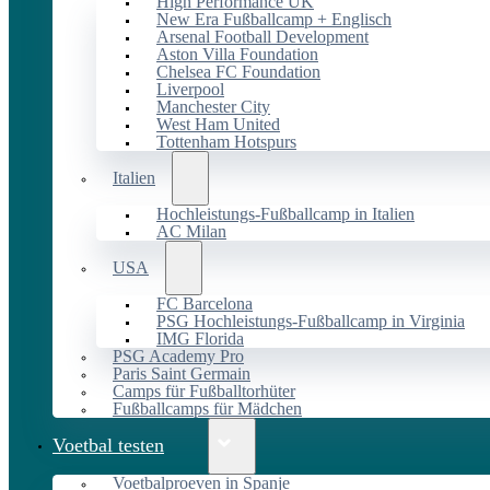
High Performance UK
New Era Fußballcamp + Englisch
Arsenal Football Development
Aston Villa Foundation
Chelsea FC Foundation
Liverpool
Manchester City
West Ham United
Tottenham Hotspurs
Italien
Hochleistungs-Fußballcamp in Italien
AC Milan
USA
FC Barcelona
PSG Hochleistungs-Fußballcamp in Virginia
IMG Florida
PSG Academy Pro
Paris Saint Germain
Camps für Fußballtorhüter
Fußballcamps für Mädchen
Voetbal testen
Voetbalproeven in Spanje