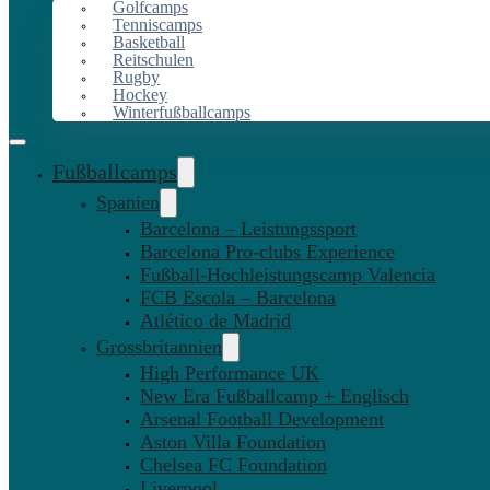
Golfcamps
Tenniscamps
Basketball
Reitschulen
Rugby
Hockey
Winterfußballcamps
Fußballcamps
Spanien
Barcelona – Leistungssport
Barcelona Pro-clubs Experience
Fußball-Hochleistungscamp Valencia
FCB Escola – Barcelona
Atlético de Madrid
Grossbritannien
High Performance UK
New Era Fußballcamp + Englisch
Arsenal Football Development
Aston Villa Foundation
Chelsea FC Foundation
Liverpool