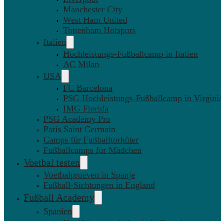
Manchester City
West Ham United
Tottenham Hotspurs
Italien
Hochleistungs-Fußballcamp in Italien
AC Milan
USA
FC Barcelona
PSG Hochleistungs-Fußballcamp in Virgini
IMG Florida
PSG Academy Pro
Paris Saint Germain
Camps für Fußballtorhüter
Fußballcamps für Mädchen
Voetbal testen
Voetbalproeven in Spanje
Fußball-Sichtungen in England
Fußball Academy
Spanien