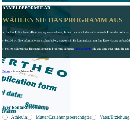
ANMELDEFORMULAR
WÄHLEN SIE DAS PROGRAMM AUS
»
Um Ihre Fußballcamp-Reservierung vorzunehmen, füllen Sie einfach das untenstehende Formular mit allen e
»
Sobald wir Ihre Informationen erhalten haben, werden wir Sie kontaktieren, um Ihre Reservierung zu bestät
»
Sollten während des Buchungsvorgangs Probleme auftreten,
kontaktieren
Sie uns bitte oder rufen Sie uns
Ertheo
»
Anmeldeformular
Wer kontaktiert uns?
*
Athlet/in
Mutter/Erziehungsberechtigter
Vater/Erziehungs