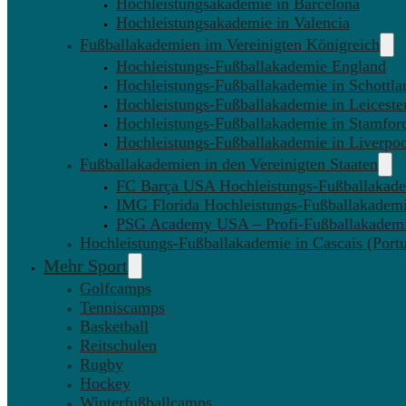
Hochleistungsakademie in Barcelona
Hochleistungsakademie in Valencia
Fußballakademien im Vereinigten Königreich
Hochleistungs-Fußballakademie England
Hochleistungs-Fußballakademie in Schottla
Hochleistungs-Fußballakademie in Leiceste
Hochleistungs-Fußballakademie in Stamfor
Hochleistungs-Fußballakademie in Liverpo
Fußballakademien in den Vereinigten Staaten
FC Barça USA Hochleistungs-Fußballakad
IMG Florida Hochleistungs-Fußballakadem
PSG Academy USA – Profi-Fußballakadem
Hochleistungs-Fußballakademie in Cascais (Portu
Mehr Sport
Golfcamps
Tenniscamps
Basketball
Reitschulen
Rugby
Hockey
Winterfußballcamps