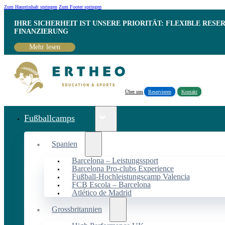
Zum Hauptinhalt springen
Zum Footer springen
IHRE SICHERHEIT IST UNSERE PRIORITÄT: FLEXIBLE RESE
INANZIERUNG
Mehr lesen
Über uns
Reservieren
Kontakt
Fußballcamps
Spanien
Barcelona – Leistungssport
Barcelona Pro-clubs Experience
Fußball-Hochleistungscamp Valencia
FCB Escola – Barcelona
Atlético de Madrid
Grossbritannien