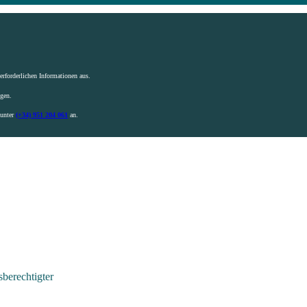
rforderlichen Informationen aus.
igen.
 unter
(+34) 951 204 061
an.
berechtigter