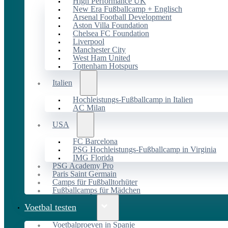
High Performance UK
New Era Fußballcamp + Englisch
Arsenal Football Development
Aston Villa Foundation
Chelsea FC Foundation
Liverpool
Manchester City
West Ham United
Tottenham Hotspurs
Italien
Hochleistungs-Fußballcamp in Italien
AC Milan
USA
FC Barcelona
PSG Hochleistungs-Fußballcamp in Virginia
IMG Florida
PSG Academy Pro
Paris Saint Germain
Camps für Fußballtorhüter
Fußballcamps für Mädchen
Voetbal testen
Voetbalproeven in Spanje