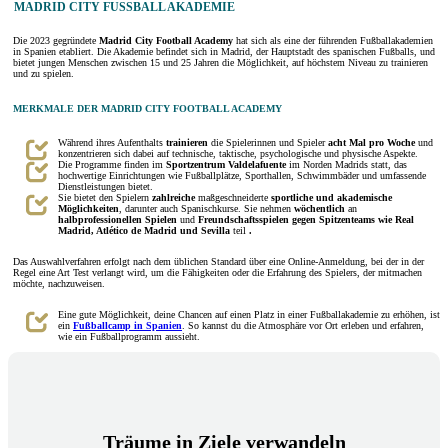
MADRID CITY FUSSBALL AKADEMIE
Die 2023 gegründete
Madrid City Football Academy
hat sich als eine der führenden Fußballakademien
in Spanien etabliert. Die Akademie befindet sich in Madrid, der Hauptstadt des spanischen Fußballs, und
bietet jungen Menschen zwischen 15 und 25 Jahren die Möglichkeit, auf höchstem Niveau zu trainieren
und zu spielen.
MERKMALE DER MADRID CITY FOOTBALL ACADEMY
Während ihres Aufenthalts
trainieren
die Spielerinnen und Spieler
acht Mal pro Woche
und
konzentrieren sich dabei auf technische, taktische, psychologische und physische Aspekte.
Die Programme finden im
Sportzentrum Valdelafuente
im Norden Madrids statt, das
hochwertige Einrichtungen wie Fußballplätze, Sporthallen, Schwimmbäder und umfassende
Dienstleistungen bietet.
Sie bietet den Spielern
zahlreiche
maßgeschneiderte
sportliche und akademische
Möglichkeiten
, darunter auch Spanischkurse. Sie nehmen
wöchentlich
an
halbprofessionellen Spielen
und
Freundschaftsspielen gegen Spitzenteams wie Real
Madrid, Atlético de Madrid und Sevilla
teil
.
Das Auswahlverfahren erfolgt nach dem üblichen Standard über eine Online-Anmeldung, bei der in der
Regel eine Art Test verlangt wird, um die Fähigkeiten oder die Erfahrung des Spielers, der mitmachen
möchte, nachzuweisen.
Eine gute Möglichkeit, deine Chancen auf einen Platz in einer Fußballakademie zu erhöhen, ist
ein
Fußballcamp in Spanien
. So kannst du die Atmosphäre vor Ort erleben und erfahren,
wie ein Fußballprogramm aussieht.
Träume in Ziele verwandeln