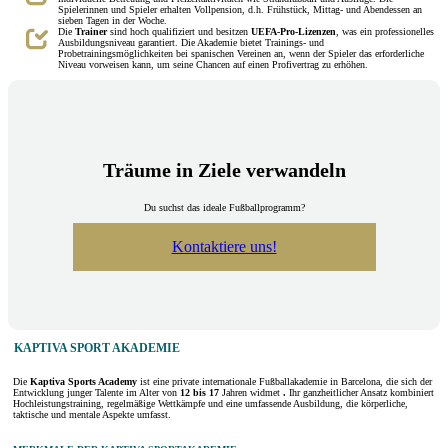
Spielerinnen und Spieler erhalten Vollpension, d.h. Frühstück, Mittag- und Abendessen an
sieben Tagen in der Woche.
Die
Trainer
sind hoch qualifiziert und besitzen
UEFA-Pro-Lizenzen
, was ein professionelles
Ausbildungsniveau garantiert. Die Akademie bietet Trainings- und
Probetrainingsmöglichkeiten bei spanischen Vereinen an, wenn der Spieler das erforderliche
Niveau vorweisen kann, um seine Chancen auf einen Profivertrag zu erhöhen.
Träume in Ziele verwandeln
Du suchst das ideale Fußballprogramm?
Kontaktiere uns!
KAPTIVA SPORT AKADEMIE
Die
Kaptiva Sports Academy
ist eine private internationale Fußballakademie in Barcelona, die sich der
Entwicklung junger Talente im Alter von
12 bis 17
Jahren widmet
.
Ihr ganzheitlicher Ansatz kombiniert
Hochleistungstraining, regelmäßige Wettkämpfe und eine umfassende Ausbildung, die körperliche,
taktische und mentale Aspekte umfasst.