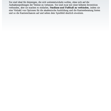
Sie sind ideal für diejenigen, die sich weiterentwickeln wollen, ohne sich auf die
Aufnahmeprüfungen der Vereine zu verlassen. Sie sind zwar mit einer höheren Investition
verbunden, aber sie machen es einfacher,
Studium und Fußball zu verbinden
, indem sie
eine Vielzahl von Optionen für die akademische Ausbildung und die Karriereberatung bieten
und so die Karrierechancen auf und neben dem Spielfeld deutlich erweitern.