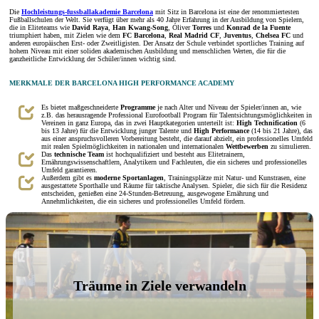
Die
Hochleistungs-fussballakademie Barcelona
mit Sitz in Barcelona ist eine der renommiertesten
Fußballschulen der Welt. Sie verfügt über mehr als 40 Jahre Erfahrung in der Ausbildung von Spielern,
die in Eliteteams wie
David Raya
,
Han Kwang-Song
, Óliver
Torres
und
Konrad de la Fuente
triumphiert haben, mit Zielen wie dem
FC Barcelona
,
Real Madrid CF
,
Juventus
,
Chelsea FC
und
anderen europäischen Erst- oder Zweitligisten. Der Ansatz der Schule verbindet sportliches Training auf
hohem Niveau mit einer soliden akademischen Ausbildung und menschlichen Werten, die für die
ganzheitliche Entwicklung der Schüler/innen wichtig sind.
MERKMALE DER BARCELONA HIGH PERFORMANCE ACADEMY
Es bietet maßgeschneiderte
Programme
je nach Alter und Niveau der Spieler/innen an, wie
z.B. das herausragende Professional Eurofootball Program für Talentsichtungsmöglichkeiten in
Vereinen in ganz Europa, das in zwei Hauptkategorien unterteilt ist:
High Technification
(6
bis 13 Jahre) für die Entwicklung junger Talente und
High Performance
(14 bis 21 Jahre), das
aus einer anspruchsvolleren Vorbereitung besteht, die darauf abzielt, ein professionelles Umfeld
mit realen Spielmöglichkeiten in nationalen und internationalen
Wettbewerben
zu simulieren.
Das
technische Team
ist hochqualifiziert und besteht aus Elitetrainern,
Ernährungswissenschaftlern, Analytikern und Fachleuten, die ein sicheres und professionelles
Umfeld garantieren.
Außerdem gibt es
moderne Sportanlagen
, Trainingsplätze mit Natur- und Kunstrasen, eine
ausgestattete Sporthalle und Räume für taktische Analysen. Spieler, die sich für die Residenz
entscheiden, genießen eine 24-Stunden-Betreuung, ausgewogene Ernährung und
Annehmlichkeiten, die ein sicheres und professionelles Umfeld fördern.
Träume in Ziele verwandeln