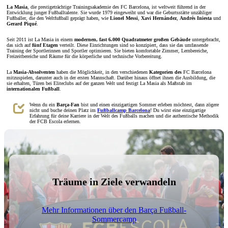
La Masia
, die prestigeträchtige Trainingsakademie des FC Barcelona, ist weltweit führend in der
Entwicklung junger Fußballtalente. Sie wurde 1979 eingeweiht und war die Geburtsstätte unzähliger
Fußballer, die den Weltfußball geprägt haben, wie
Lionel Messi
,
Xavi Hernández
,
Andrés Iniesta
und
Gerard Piqué
.
Seit 2011 ist La Masia in einem
modernen, fast 6.000 Quadratmeter großen Gebäude
untergebracht,
das sich auf
fünf Etagen
verteilt. Diese Einrichtungen sind so konzipiert, dass sie das umfassende
Training der Sportlerinnen und Sportler optimieren. Sie bieten komfortable Zimmer, Lernbereiche,
Freizeitbereiche und Räume für die körperliche und technische Vorbereitung.
La
Masia-Absolventen
haben die Möglichkeit, in den verschiedenen
Kategorien des
FC Barcelona
mitzuspielen, darunter auch in der ersten Mannschaft. Darüber hinaus öffnet ihnen die Ausbildung, die
sie erhalten, Türen bei Eliteclubs auf der ganzen Welt und festigt La Masia als Maßstab im
internationalen Fußball
.
Wenn du ein
Barça-Fan
bist und einen einzigartigen Sommer erleben möchtest, dann zögere
nicht und buche deinen Platz im
Fußballcamp Barcelona
! Du wirst eine einzigartige
Erfahrung für deine Karriere in der Welt des Fußballs machen und die authentische Methodik
der FCB Escola erlernen.
Träume in Ziele verwandeln
Mehr Informationen über den Barça Fußball-
Sommercamp