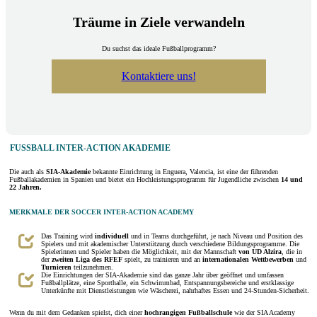
Träume in Ziele verwandeln
Du suchst das ideale Fußballprogramm?
Kontaktiere uns!
FUSSBALL INTER-ACTION AKADEMIE
Die auch als
SIA-Akademie
bekannte Einrichtung in Enguera, Valencia, ist eine der führenden
Fußballakademien in Spanien und bietet ein Hochleistungsprogramm für Jugendliche zwischen
14 und
22 Jahren.
MERKMALE DER SOCCER INTER-ACTION ACADEMY
Das Training wird
individuell
und in Teams durchgeführt, je nach Niveau und Position des
Spielers und mit akademischer Unterstützung durch verschiedene Bildungsprogramme. Die
Spielerinnen und Spieler haben die Möglichkeit, mit der Mannschaft
von UD Alzira
, die in
der
zweiten Liga des RFEF
spielt, zu trainieren und an
internationalen
Wettbewerben
und
Turnieren
teilzunehmen.
Die Einrichtungen der SIA-Akademie sind das ganze Jahr über geöffnet und umfassen
Fußballplätze, eine Sporthalle, ein Schwimmbad, Entspannungsbereiche und erstklassige
Unterkünfte mit Dienstleistungen wie Wäscherei, nahrhaftes Essen und 24-Stunden-Sicherheit.
Wenn du mit dem Gedanken spielst, dich einer
hochrangigen Fußballschule
wie der SIA Academy