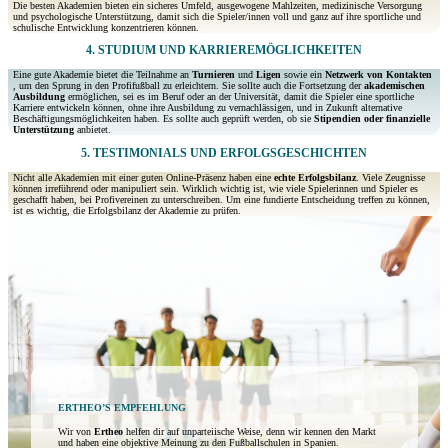
Die besten Akademien bieten ein sicheres Umfeld, ausgewogene Mahlzeiten, medizinische Versorgung
und psychologische Unterstützung, damit sich die Spieler/innen voll und ganz auf ihre sportliche und
schulische Entwicklung konzentrieren können.
4. STUDIUM UND KARRIEREMÖGLICHKEITEN
Eine gute Akademie bietet die Teilnahme an
Turnieren
und
Ligen
sowie ein
Netzwerk von
Kontakten
, um den Sprung in den Profifußball zu erleichtern. Sie sollte auch die Fortsetzung der
akademischen
Ausbildung
ermöglichen, sei es im Beruf oder an der Universität, damit die Spieler eine sportliche
Karriere entwickeln können, ohne ihre Ausbildung zu vernachlässigen, und in Zukunft alternative
Beschäftigungsmöglichkeiten haben. Es sollte auch geprüft werden, ob sie
Stipendien oder finanzielle
Unterstützung
anbietet.
5. TESTIMONIALS UND ERFOLGSGESCHICHTEN
Nicht alle Akademien mit einer guten Online-Präsenz haben eine
echte Erfolgsbilanz
. Viele Zeugnisse
können irreführend oder manipuliert sein. Wirklich wichtig ist, wie viele Spielerinnen und Spieler es
geschafft haben, bei Profivereinen zu unterschreiben. Um eine fundierte Entscheidung treffen zu können,
ist es wichtig, die Erfolgsbilanz der Akademie zu prüfen.
ERTHEO’S EMPFEHLUNG
Wir von
Ertheo
helfen dir auf unparteiische Weise, denn wir kennen den Markt
und haben eine objektive Meinung zu den Fußballschulen in Spanien.