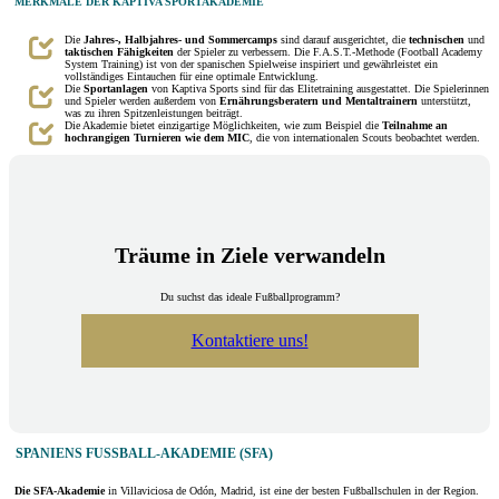
MERKMALE DER KAPTIVA SPORTAKADEMIE
Die
Jahres-, Halbjahres- und Sommercamps
sind darauf ausgerichtet, die
technischen
und
taktischen
Fähigkeiten
der Spieler zu verbessern. Die F.A.S.T.-Methode (Football Academy
System Training) ist von der spanischen Spielweise inspiriert und gewährleistet ein
vollständiges Eintauchen für eine optimale Entwicklung.
Die
Sportanlagen
von Kaptiva Sports sind für das Elitetraining ausgestattet. Die Spielerinnen
und Spieler werden außerdem von
Ernährungsberatern und Mentaltrainern
unterstützt,
was zu ihren Spitzenleistungen beiträgt.
Die Akademie bietet einzigartige Möglichkeiten, wie zum Beispiel die
Teilnahme an
hochrangigen Turnieren wie dem MIC
, die von internationalen Scouts beobachtet werden.
Träume in Ziele verwandeln
Du suchst das ideale Fußballprogramm?
Kontaktiere uns!
SPANIENS FUSSBALL-AKADEMIE (SFA)
Die SFA-Akademie
in Villaviciosa de Odón, Madrid, ist eine der besten Fußballschulen in der Region.