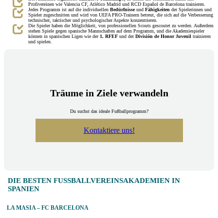
Profivereinen wie Valencia CF, Atlético Madrid und RCD Español de Barcelona trainieren.
Jedes Programm ist auf die individuellen
Bedürfnisse
und
Fähigkeiten
der Spielerinnen und
Spieler zugeschnitten und wird von UEFA PRO-Trainern betreut, die sich auf die Verbesserung
technischer, taktischer und psychologischer Aspekte konzentrieren.
Die Spieler haben die Möglichkeit, von professionellen Scouts gescoutet zu werden. Außerdem
stehen Spiele gegen spanische Mannschaften auf dem Programm, und die Akademiespieler
können in spanischen Ligen wie der
1. RFEF
und der
División de Honor Juvenil
trainieren
und spielen.
Träume in Ziele verwandeln
Du suchst das ideale Fußballprogramm?
Kontaktiere uns!
DIE BESTEN FUSSBALLVEREINSAKADEMIEN IN S
PANIEN
LA MASIA – FC BARCELONA