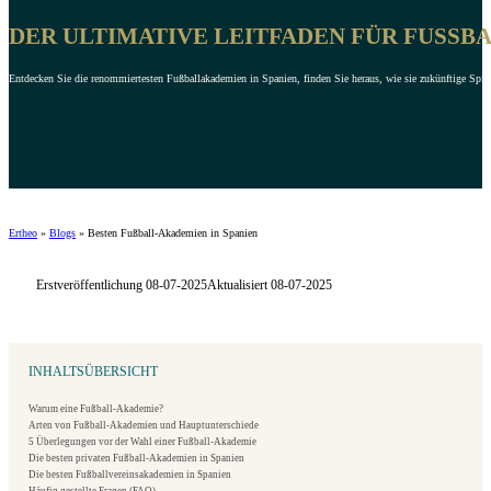
DER ULTIMATIVE LEITFADEN FÜR FUSSBA
Entdecken Sie die renommiertesten Fußballakademien in Spanien, finden Sie heraus, wie sie zukünftige Spitz
Ertheo
»
Blogs
»
Besten Fußball-Akademien in Spanien
Erstveröffentlichung 08-07-2025
Aktualisiert 08-07-2025
INHALTSÜBERSICHT
Warum eine Fußball-Akademie?
Arten von Fußball-Akademien und Hauptunterschiede
5 Überlegungen vor der Wahl einer Fußball-Akademie
Die besten privaten Fußball-Akademien in Spanien
Die besten Fußballvereinsakademien in Spanien