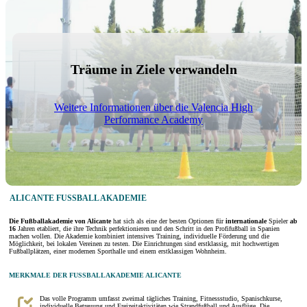
Träume in Ziele verwandeln
Weitere Informationen über die Valencia High
Performance Academy
ALICANTE FUSSBALL AKADEMIE
Die Fußballakademie von Alicante
hat sich als eine der besten Optionen für
internationale
Spieler
ab
16
Jahren etabliert, die ihre Technik perfektionieren und den Schritt in den Profifußball in Spanien
machen wollen. Die Akademie kombiniert intensives Training, individuelle Förderung und die
Möglichkeit, bei lokalen Vereinen zu testen. Die Einrichtungen sind erstklassig, mit hochwertigen
Fußballplätzen, einer modernen Sporthalle und einem erstklassigen Wohnheim.
MERKMALE DER FUSSBALLAKADEMIE ALICANTE
Das volle Programm umfasst zweimal tägliches Training, Fitnessstudio, Spanischkurse,
individuelle Betreuung und Freizeitaktivitäten wie Strandfußball und Ausflüge. Die