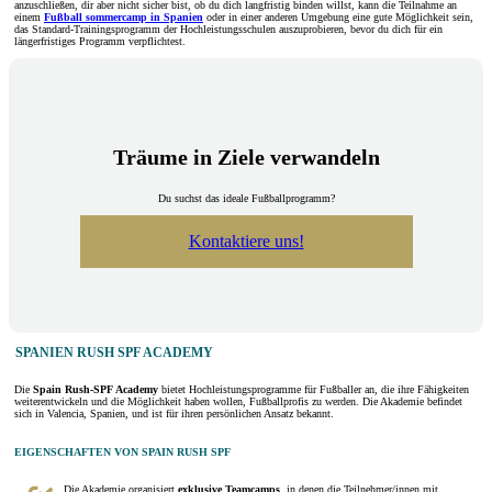
anzuschließen, dir aber nicht sicher bist, ob du dich langfristig binden willst, kann die Teilnahme an
einem
Fußball sommercamp in Spanien
oder in einer anderen Umgebung eine gute Möglichkeit sein,
das Standard-Trainingsprogramm der Hochleistungsschulen auszuprobieren, bevor du dich für ein
längerfristiges Programm verpflichtest.
Träume in Ziele verwandeln
Du suchst das ideale Fußballprogramm?
Kontaktiere uns!
SPANIEN RUSH SPF ACADEMY
Die
Spain Rush-SPF Academy
bietet Hochleistungsprogramme für Fußballer an, die ihre Fähigkeiten
weiterentwickeln und die Möglichkeit haben wollen, Fußballprofis zu werden. Die Akademie befindet
sich in Valencia, Spanien, und ist für ihren persönlichen Ansatz bekannt.
EIGENSCHAFTEN VON SPAIN RUSH SPF
Die Akademie organisiert
exklusive Teamcamps
, in denen die Teilnehmer/innen mit