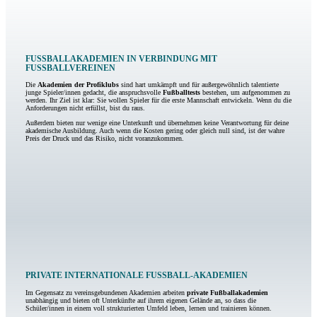
FUSSBALLAKADEMIEN IN VERBINDUNG MIT F
USSBALLVEREINEN
Die
Akademien der Profiklubs
sind hart umkämpft und für außergewöhnlich talentierte
junge Spieler/innen gedacht, die anspruchsvolle
Fußballtests
bestehen, um aufgenommen zu
werden. Ihr Ziel ist klar: Sie wollen Spieler für die erste Mannschaft entwickeln. Wenn du die
Anforderungen nicht erfüllst, bist du raus.
Außerdem bieten nur wenige eine Unterkunft und übernehmen keine Verantwortung für deine
akademische Ausbildung. Auch wenn die Kosten gering oder gleich null sind, ist der wahre
Preis der Druck und das Risiko, nicht voranzukommen.
PRIVATE INTERNATIONALE FUSSBALL-AKADEMIEN
Im Gegensatz zu vereinsgebundenen Akademien arbeiten
private Fußballakademien
unabhängig und bieten oft Unterkünfte auf ihrem eigenen Gelände an, so dass die
Schüler/innen in einem voll strukturierten Umfeld leben, lernen und trainieren können.