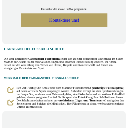
Du suchst das ideale Fußballprogramm?
Kontaktiere uns!
CARABANCHEL FUSSBALLSCHULE
Die 1991 gegründete
Carabanchel-Fußballschule
hat sich zu einer bedeutenden Einrichtung im Süden
Madrids entwickelt, in der mehr als 800 Jungen und Mädchen Fußballtraining erhalten. Ihr Ansatz
basiert auf der Vermittlung von Werten wie Demut, Respekt und Kameradschaft und fördert ein
einzigartiges Verständnis von Sport.
MERKMALE DER CARABANCHEL FUSSBALLSCHULE
Seit 2011 verfügt die Schule über vom Madrider Fußballverband
genehmigte Fußballplätze
,
auf denen offizielle Spiele ausgetragen werden. Außerdem verfügt sie über Sporteinrichtungen
im Parque Sur, zu denen zwei Mehrzweckplätze, eine Eislaufbahn und ein weiteres Fußballfeld
gehören, die ein geeignetes Umfeld für die sportliche Entwicklung ihrer Schüler/innen bieten.
Die Schulmannschaften nehmen an
verschiedenen Ligen und Turnieren
teil und geben den
Spielerinnen und Spielern die Möglichkeit, ihre Fähigkeiten in einem wettbewerbsorientierten
Umfeld zu entwickeln.