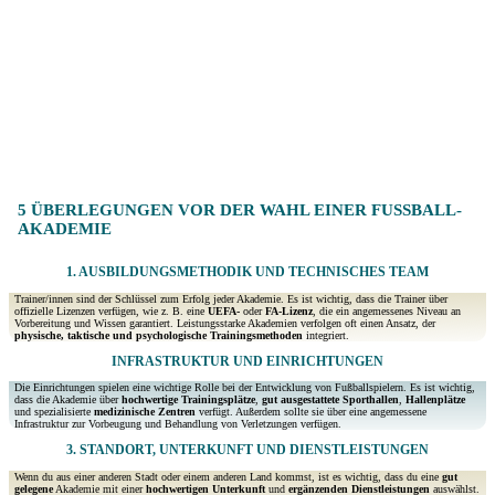
5 ÜBERLEGUNGEN VOR DER WAHL EINER FUSSBALL-A
KADEMIE
1. AUSBILDUNGSMETHODIK UND TECHNISCHES TEAM
Trainer/innen sind der Schlüssel zum Erfolg jeder Akademie. Es ist wichtig, dass die Trainer über
offizielle Lizenzen verfügen, wie z. B. eine
UEFA-
oder
FA-Lizenz
, die ein angemessenes Niveau an
Vorbereitung und Wissen garantiert. Leistungsstarke Akademien verfolgen oft einen Ansatz, der
physische, taktische und psychologische Trainingsmethoden
integriert.
INFRASTRUKTUR UND EINRICHTUNGEN
Die Einrichtungen spielen eine wichtige Rolle bei der Entwicklung von Fußballspielern. Es ist wichtig,
dass die Akademie über
hochwertige Trainingsplätze
,
gut ausgestattete Sporthallen
,
Hallenplätze
und spezialisierte
medizinische Zentren
verfügt. Außerdem sollte sie über eine angemessene
Infrastruktur zur Vorbeugung und Behandlung von Verletzungen verfügen.
3. STANDORT, UNTERKUNFT UND DIENSTLEISTUNGEN
Wenn du aus einer anderen Stadt oder einem anderen Land kommst, ist es wichtig, dass du eine
gut
gelegene
Akademie mit einer
hochwertigen Unterkunft
und
ergänzenden Dienstleistungen
auswählst.