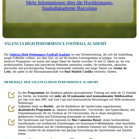
Mehr Informationen über die Hochleistungs-
fussballakademie Barcelona
VALENCIA HIGH PERFORMANCE FOOTBALL ACADEMY
Die
Valencia High Performance Football Academy
ist eine Eliteeinrichtung, die sich der Ausbildung
junger Fußballer widmet, mit dem Ziel, sie auf die höchste Leistungsebene zu bringen. Sie bietet
intensive Programme von kurzer und langer Dauer für Spieler zwischen 10 und 22 Jahren an, die von
professionellen Trainern und innovativen Methoden unterstützt werden, die technisches, taktisches,
physisches und psychologisches Training miteinander verbinden und junge Talente wie
Jeremy de
León
, der später in die Nationalmannschaft von
Real Madrid Castilla
wechselte, fördern
.
MERKMALE DER VALENCIA HIGH PERFORMANCE ACADEMY
Zu den
Programmen
der Akademie gehören personalisiertes Training mit mehr als 12 Stunden
pro Woche, ein Kalender mit
mehr als 50 nationalen und internationalen Wettbewerben
pro Jahr (wie dem MIC und Surf Cup) und kontinuierliche Bewertungen mit Hilfe modernster
Technologie.
Außerdem bietet sie
flexible
, auf die Bedürfnisse der Spieler/innen zugeschnittene
akademische Programme
an, darunter Sekundarschul-, Universitäts- und Spanischkurse, mit
Stipendienoptionen für ein Studium an US-Universitäten, die es ihnen ermöglichen,
akademische Studien und Elitetraining miteinander zu vereinbaren.
Die Spielerinnen und Spieler trainieren im
Mas Camarena Resort
, einem hochmodernen
Sportkomplex mit modernsten Einrichtungen wie Kunstrasen-Fußballplätzen, einer Sporthalle,
einem Schwimmbad und der Unterbringung in modernen Zimmern mit Vollpension, die ein
ideales Umfeld für die körperliche und geistige Entwicklung der Sportlerinnen und Sportler
bieten.