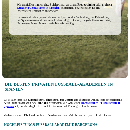
Wir empfehlen immer, dass Spieler/innen an einem
Probetraining
oder an einem
Kurzzeit-Fußballcamp in Spanien
teilnehmen, bevor sie sich für ein
langfristiges Programm entscheiden.
So kannst du dich persönlich von der Qualität der Ausbildung, der Behandlung
der Spieler/innen und den tatsächlichen Möglichkeiten, die jede Akademie bietet,
überzeugen, bevor du eine große Investition tätigst.
DIE BESTEN PRIVATEN FUSSBALL-AKADEMIEN IN S
PANIEN
Es ist klar, dass die
zugänglichste
,
einfachste
,
bequemste
und
sicherste
Option, eine professionelle
Ausbildung in der Welt des
Fußballs
aufzubauen, die Wahl einer
Hochleistungs-Fußballschule in
Spanien
ist, die die Möglichkeit bietet, Studium und Training zu kombinieren.
Werfen wir einen Blick auf die besten Akademien dieser Art, die du in Spanien finden kannst:
HOCHLEISTUNGS-FUSSBALLAKADEMIE BARCELONA