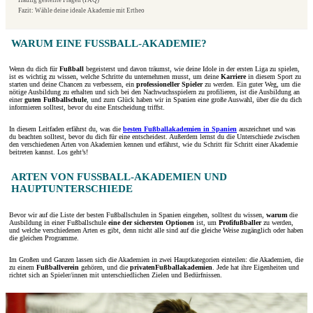
Häufig gestellte Fragen (FAQ)
Fazit: Wähle deine ideale Akademie mit Ertheo
WARUM EINE FUSSBALL-AKADEMIE?
Wenn du dich für
Fußball
begeisterst und davon träumst, wie deine Idole in der ersten Liga zu spielen,
ist es wichtig zu wissen, welche Schritte du unternehmen musst, um deine
Karriere
in diesem Sport zu
starten und deine Chancen zu verbessern, ein
professioneller Spieler
zu werden. Ein guter Weg, um die
nötige Ausbildung zu erhalten und sich bei den Nachwuchsspielern zu profilieren, ist die Ausbildung an
einer
guten Fußballschule
, und zum Glück haben wir in Spanien eine große Auswahl, über die du dich
informieren solltest, bevor du eine Entscheidung triffst.
In diesem Leitfaden erfährst du, was die
besten Fußballakademien in Spanien
auszeichnet und was
du beachten solltest, bevor du dich für eine entscheidest. Außerdem lernst du die Unterschiede zwischen
den verschiedenen Arten von Akademien kennen und erfährst, wie du Schritt für Schritt einer Akademie
beitreten kannst. Los geht’s!
ARTEN VON FUSSBALL-AKADEMIEN UND H
AUPTUNTERSCHIEDE
Bevor wir auf die Liste der besten Fußballschulen in Spanien eingehen, solltest du wissen,
warum
die
Ausbildung in einer Fußballschule
eine der sichersten Optionen
ist, um
Profifußballer
zu werden,
und welche verschiedenen Arten es gibt, denn nicht alle sind auf die gleiche Weise zugänglich oder haben
die gleichen Programme.
Im Großen und Ganzen lassen sich die Akademien in zwei Hauptkategorien einteilen: die Akademien, die
zu einem
Fußballverein
gehören, und die
privatenFußballakademien
. Jede hat ihre Eigenheiten und
richtet sich an Spieler/innen mit unterschiedlichen Zielen und Bedürfnissen.