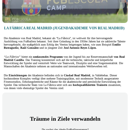
LA FÁBRICA REAL MADRID (JUGENDAKADEMIE VON REAL MADRID)
Die Akademie von Real Madrid, bekannt als “La Fábrica”, ist weltweit für ihre hervorragende
Ausbildung von Fußballern bekannt. Seit ihrer Gründung in den 1950er Jahren hat sie zahlreiche Talente
hervorgebracht, die maßgeblich zum Erfolg des Vereins beigetragen haben, wie zum Beispiel
Emilio
Butragueño
,
Raúl González
und in jüngerer Zeit
José Antonio Reyes López.
“La Fábrica”
bietet ein
umfassendes Programm
von der Jugend bis zur Reservemannschaft
von Real
Madrid Castilla
. Das Training konzentriert sich auf die technische, taktische und körperliche
Entwicklung der Spieler und vermittelt Werte wie Teamwork, Disziplin und eine Siegermentalität. Die
Mannschaften der Akademie nehmen an nationalen und internationalen Wettbewerben teil.
Die
Einrichtungen
der Akademie befinden sich in
Ciudad Real Madrid
, in Valdebebas. Dieser
hochmoderne Komplex verfügt über mehrere Trainingsplätze, mit modernster Technik ausgestattete
Fitnessstudios, Erholungsbereiche und Räume für die akademische und persönliche Entwicklung der
Spieler. Das technische Team von La Fábrica setzt sich aus
hochqualifizierten Trainern
zusammen,
von denen viele ehemalige Spieler des Vereins sind.
Träume in Ziele verwandeln
Du suchst das ideale Fußballprogramm?