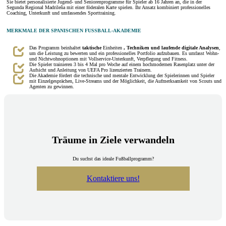
Sie bietet personalisierte Jugend- und Seniorenprogramme für Spieler ab 16 Jahren an, die in der
Segunda Regional Madrileña mit einer föderalen Karte spielen. Ihr Ansatz kombiniert professionelles
Coaching, Unterkunft und umfassendes Sporttraining.
MERKMALE DER SPANISCHEN FUSSBALL-AKADEMIE
Das Programm beinhaltet
taktische
Einheiten
, Techniken und laufende digitale Analysen
,
um die Leistung zu bewerten und ein professionelles Portfolio aufzubauen. Es umfasst Wohn-
und Nichtwohnoptionen mit Vollservice-Unterkunft, Verpflegung und Fitness.
Die Spieler trainieren 3 bis 4 Mal pro Woche auf einem hochmodernen Rasenplatz unter der
Aufsicht und Anleitung von UEFA Pro lizenzierten Trainern.
Die Akademie fördert die technische und mentale Entwicklung der Spielerinnen und Spieler
mit Einzelgesprächen, Live-Streams und der Möglichkeit, die Aufmerksamkeit von Scouts und
Agenten zu gewinnen.
Träume in Ziele verwandeln
Du suchst das ideale Fußballprogramm?
Kontaktiere uns!