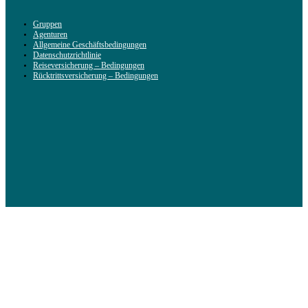
Gruppen
Agenturen
Allgemeine Geschäftsbedingungen
Datenschutzrichtlinie
Reiseversicherung – Bedingungen
Rücktrittsversicherung – Bedingungen