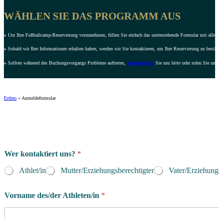
WÄHLEN SIE DAS PROGRAMM AUS
»
Um Ihre Fußballcamp-Reservierung vorzunehmen, füllen Sie einfach das untenstehende Formular mit allen e
»
Sobald wir Ihre Informationen erhalten haben, werden wir Sie kontaktieren, um Ihre Reservierung zu bestät
»
Sollten während des Buchungsvorgangs Probleme auftreten,
kontaktieren
Sie uns bitte oder rufen Sie uns
Ertheo
»
Anmeldeformular
Wer kontaktiert uns?
*
Athlet/in
Mutter/Erziehungsberechtigter
Vater/Erziehung
Vorname des/der Athleten/in
*