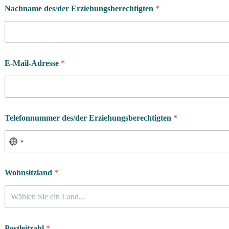
m
Nachname des/der Erziehungsberechtigten
*
m
d
a
u
e
r
E-Mail-Adresse
*
S
i
e
Telefonnummer des/der Erziehungsberechtigten
*
Wohnsitzland
*
Wählen Sie ein Land...
Postleitzahl
*