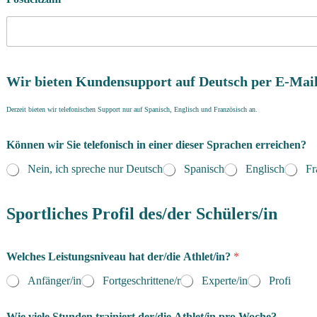
Wir bieten Kundensupport auf Deutsch per E-Mail
Derzeit bieten wir telefonischen Support nur auf Spanisch, Englisch und Französisch an.
Können wir Sie telefonisch in einer dieser Sprachen erreichen?
Nein, ich spreche nur Deutsch
Spanisch
Englisch
Fr
Sportliches Profil des/der Schülers/in
Welches Leistungsniveau hat der/die Athlet/in?
*
Anfänger/in
Fortgeschrittene/r
Experte/in
Profi
Wie viele Stunden trainiert der/die Athlet/in pro Woche?