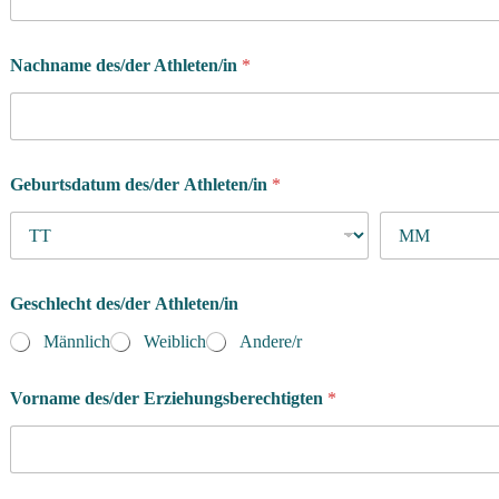
Nachname des/der Athleten/in
*
Geburtsdatum des/der Athleten/in
*
Geschlecht des/der Athleten/in
Männlich
Weiblich
Andere/r
P
Vorname des/der Erziehungsberechtigten
*
r
o
g
r
a