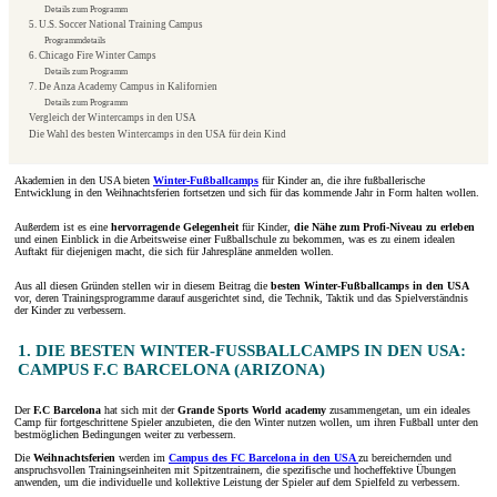
Details zum Programm
5. U.S. Soccer National Training Campus
Programmdetails
6. Chicago Fire Winter Camps
Details zum Programm
7. De Anza Academy Campus in Kalifornien
Details zum Programm
Vergleich der Wintercamps in den USA
Die Wahl des besten Wintercamps in den USA für dein Kind
Akademien in den USA bieten
Winter-Fußballcamps
für Kinder an, die ihre fußballerische
Entwicklung in den Weihnachtsferien fortsetzen und sich für das kommende Jahr in Form halten wollen.
Außerdem ist es eine
hervorragende Gelegenheit
für Kinder,
die Nähe zum Profi-Niveau zu erleben
und einen Einblick in die Arbeitsweise einer Fußballschule zu bekommen, was es zu einem idealen
Auftakt für diejenigen macht, die sich für Jahrespläne anmelden wollen.
Aus all diesen Gründen stellen wir in diesem Beitrag die
besten Winter-Fußballcamps in den USA
vor, deren Trainingsprogramme darauf ausgerichtet sind, die Technik, Taktik und das Spielverständnis
der Kinder zu verbessern.
1. DIE BESTEN WINTER-FUSSBALLCAMPS IN DEN USA: C
AMPUS F.C BARCELONA (ARIZONA)
Der
F.C Barcelona
hat sich mit der
Grande Sports World academy
zusammengetan, um ein ideales
Camp für fortgeschrittene Spieler anzubieten, die den Winter nutzen wollen, um ihren Fußball unter den
bestmöglichen Bedingungen weiter zu verbessern.
Die
Weihnachtsferien
werden im
Campus des FC Barcelona in den USA
zu bereichernden und
anspruchsvollen Trainingseinheiten mit Spitzentrainern, die spezifische und hocheffektive Übungen
anwenden, um die individuelle und kollektive Leistung der Spieler auf dem Spielfeld zu verbessern.