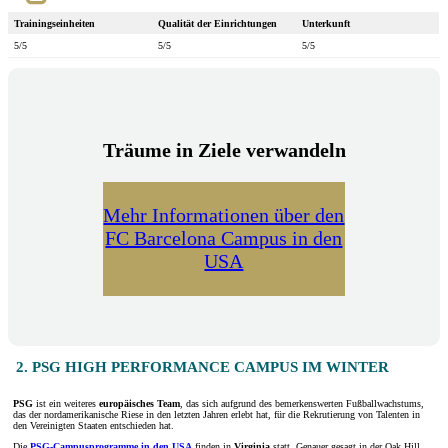
Trainingseinheiten
Qualität der Einrichtungen
Unterkunft
5/5
5/5
5/5
Träume in Ziele verwandeln
Mehr Informationen über den
FC Barcelona Campus in den
USA
2. PSG HIGH PERFORMANCE CAMPUS IM WINTER
PSG
ist ein weiteres
europäisches Team
, das sich aufgrund des bemerkenswerten Fußballwachstums,
das der nordamerikanische Riese in den letzten Jahren erlebt hat, für die Rekrutierung von Talenten in
den Vereinigten Staaten entschieden hat.
Die
PSG-Campusprogramme in den USA
finden in
Virginia
statt. Genauer gesagt in der Oak Hill