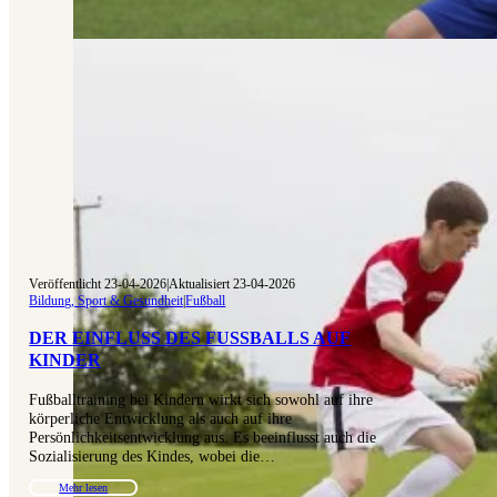
Veröffentlicht 23-04-2026
|
Aktualisiert 23-04-2026
Bildung, Sport & Gesundheit
|
Fußball
DER EINFLUSS DES FUSSBALLS AUF K
INDER
Fußballtraining bei Kindern wirkt sich sowohl auf ihre
körperliche Entwicklung als auch auf ihre
Persönlichkeitsentwicklung aus. Es beeinflusst auch die
Sozialisierung des Kindes, wobei die…
Mehr lesen