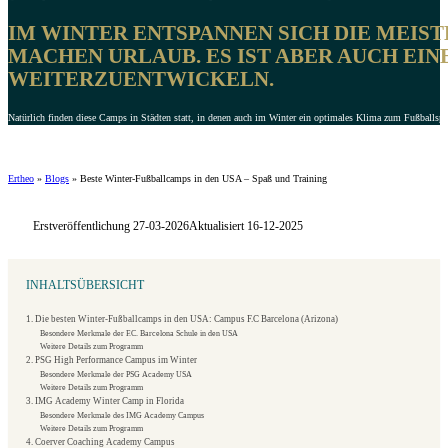
IM WINTER ENTSPANNEN SICH DIE MEIS
MACHEN URLAUB. ES IST ABER AUCH EINE
WEITERZUENTWICKELN.
Natürlich finden diese Camps in Städten statt, in denen auch im Winter ein optimales Klima zum Fußballspielen
Ertheo
»
Blogs
»
Beste Winter-Fußballcamps in den USA – Spaß und Training
Erstveröffentlichung 27-03-2026
Aktualisiert 16-12-2025
INHALTSÜBERSICHT
1. Die besten Winter-Fußballcamps in den USA: Campus F.C Barcelona (Arizona)
Besondere Merkmale der F.C. Barcelona Schule in den USA
Weitere Details zum Programm
2. PSG High Performance Campus im Winter
Besondere Merkmale der PSG Academy USA
Weitere Details zum Programm
3. IMG Academy Winter Camp in Florida
Besondere Merkmale des IMG Academy Campus
Weitere Details zum Programm
4. Coerver Coaching Academy Campus