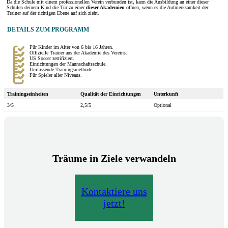
Da die Schule mit einem professionellen Verein verbunden ist, kann die Ausbildung an einer dieser
Schulen deinem Kind die Tür zu einer
dieser Akademien
öffnen, wenn es die Aufmerksamkeit der
Trainer auf der richtigen Ebene auf sich zieht.
DETAILS ZUM PROGRAMM
Für Kinder im Alter von 6 bis 16 Jahren.
Offizielle Trainer aus der Akademie des Vereins.
US Soccer zertifiziert.
Einrichtungen der Mannschaftsschule.
Umfassende Trainingsmethode.
Für Spieler aller Niveaus.
Trainingseinheiten
Qualität der Einrichtungen
Unterkunft
3/5
2,5/5
Optional
Träume in Ziele verwandeln
Kontaktiere uns
jetzt!