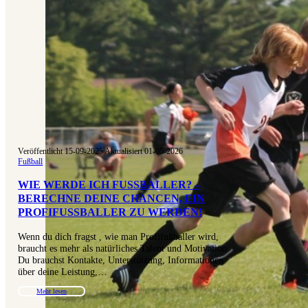
Veröffentlicht 15-09-2025
|
Aktualisiert 01-05-2026
Fußball
WIE WERDE ICH FUSSBALLER? – B
ERECHNE DEINE CHANCEN, EIN P
ROFIFUSSBALLER ZU WERDEN!
Wenn du dich fragst , wie man Profifußballer wird,
braucht es mehr als natürliches Talent und Motivation.
Du brauchst Kontakte, Unterstützung, Informationen
über deine Leistung,…
Mehr lesen