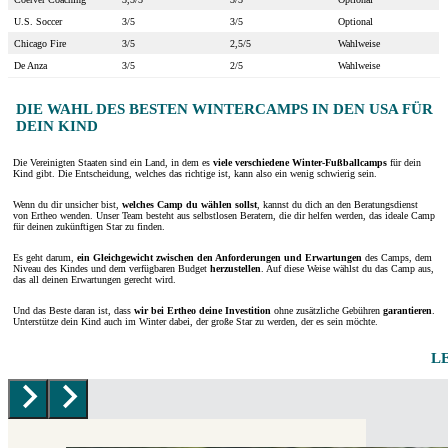
U.S. Soccer
3/5
3/5
Optional
Chicago Fire
3/5
2,5/5
Wahlweise
De Anza
3/5
2/5
Wahlweise
DIE WAHL DES BESTEN WINTERCAMPS IN DEN USA FÜR
DEIN KIND
Die Vereinigten Staaten sind ein Land, in dem es
viele verschiedene Winter-Fußballcamps
für dein
Kind gibt. Die Entscheidung, welches das richtige ist, kann also ein wenig schwierig sein.
Wenn du dir unsicher bist,
welches Camp du wählen sollst
, kannst du dich an den Beratungsdienst
von Ertheo wenden. Unser Team besteht aus selbstlosen Beratern, die dir helfen werden, das ideale Camp
für deinen zukünftigen Star zu finden.
Es geht darum,
ein Gleichgewicht zwischen den Anforderungen und Erwartungen
des Camps, dem
Niveau des Kindes und dem verfügbaren Budget
herzustellen
. Auf diese Weise wählst du das Camp aus,
das all deinen Erwartungen gerecht wird.
Und das Beste daran ist, dass
wir bei Ertheo deine Investition
ohne zusätzliche Gebühren
garantieren
.
Unterstütze dein Kind auch im Winter dabei, der große Star zu werden, der es sein möchte.
L