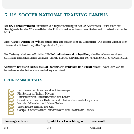
5. U.S. SOCCER NATIONAL TRAINING CAMPUS
Der
US-Fußballverband
unterstützt die Jugendförderung in den USA sehr stark. Er ist einer der
Hauptgründe für das Wiederaufleben des Fußballs auf amerikanischem Boden und investiert viel in die
MLS.
Diese Camps
werden im Winter angeboten
und richten sich an Elitespieler. Die Trainer widmen sich
intensiv der Entwicklung aller Aspekte des Spiels.
Das Training wird
von offiziellen US-Fußballtrainern durchgeführt
, die über alle notwendigen
Zertifikate und Erfahrungen verfügen, um die richtige Entwicklung der jungen Spieler zu gewährleisten.
Außerdem
hat
es
ein hohes Maß an Wettbewerbsfähigkeit und Sichtbarkeit
, da es kurz vor der
Aufnahme in das Nationalmannschaftssystem steht.
PROGRAMMDETAILS
Für Jungen und Mädchen aller Altersgruppen.
Für Spieler auf hohem Niveau.
Unterstützt vom Fußballverband des Landes.
Orientiert sich an den Richtlinien des Nationalmannschaftssystems.
Von der Föderation zertifizierte Trainer.
Verschiedene Termine pro Jahr.
Camps in verschiedenen Bundesstaaten und Städten des Landes.
Trainingseinheiten
Qualität der Einrichtungen
Unterkunft
3/5
3/5
Optional