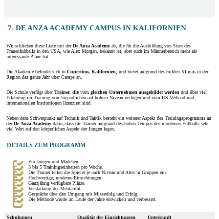
7. DE ANZA ACADEMY CAMPUS IN KALIFORNIEN
Wir schließen diese Liste mit der
De Anza Academy
ab, die für die Ausbildung von Stars des
Frauenfußballs in den USA, wie Alex Morgan, bekannt ist, aber auch im Männerbereich mehr als
interessante Pläne hat.
Die Akademie befindet sich in
Cupertino, Kalifornien
, und bietet aufgrund des milden Klimas in der
Region das ganze Jahr über Camps an.
Die Schule verfügt über
Trainer, die
vom
gleichen Unternehmen
ausgebildet werden
und über viel
Erfahrung im Training von Jugendlichen auf hohem Niveau verfügen und vom US-Verband und
internationalen Institutionen lizenziert sind.
Neben dem Schwerpunkt auf Technik und Taktik besteht ein weiterer Aspekt des Trainingsprogramms an
der
De
Anza
Academy
darin, dass die Trainer aufgrund des hohen Tempos des modernen Fußballs sehr
viel Wert auf den körperlichen Aspekt der Jungen legen.
DETAILS ZUM PROGRAMM
Für Jungen und Mädchen.
3 bis 5 Trainingseinheiten pro Woche.
Die Trainer teilen die Spieler je nach Niveau und Alter in Gruppen ein.
Hochwertige, moderne Einrichtungen.
Ganzjährig verfügbare Plätze.
Verstärkung der Mentalität.
Gespräche über den Umgang mit Misserfolg und Erfolg.
Die Methode wurde im Laufe der Jahre entwickelt und verbessert.
Schulungen
Qualität der Einrichtungen
Unterkunft