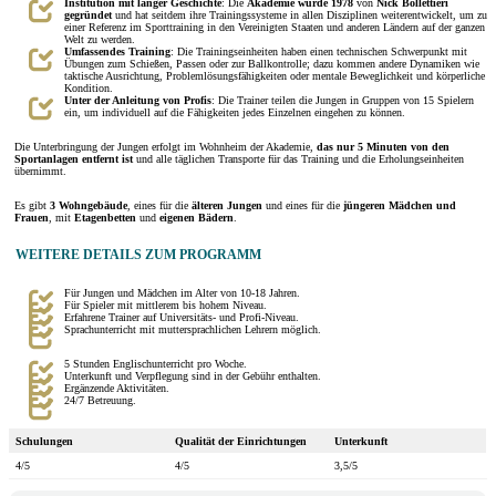
Institution mit langer Geschichte
: Die
Akademie wurde
1978
von
Nick Bollettieri
gegründet
und hat seitdem ihre Trainingssysteme in allen Disziplinen weiterentwickelt, um zu
einer Referenz im Sporttraining in den Vereinigten Staaten und anderen Ländern auf der ganzen
Welt zu werden.
Umfassendes Training
: Die Trainingseinheiten haben einen technischen Schwerpunkt mit
Übungen zum Schießen, Passen oder zur Ballkontrolle; dazu kommen andere Dynamiken wie
taktische Ausrichtung, Problemlösungsfähigkeiten oder mentale Beweglichkeit und körperliche
Kondition.
Unter der Anleitung von Profis
: Die Trainer teilen die Jungen in Gruppen von 15 Spielern
ein, um individuell auf die Fähigkeiten jedes Einzelnen eingehen zu können.
Die Unterbringung der Jungen erfolgt im Wohnheim der Akademie,
das nur 5 Minuten von den
Sportanlagen entfernt ist
und alle täglichen Transporte für das Training und die Erholungseinheiten
übernimmt.
Es gibt
3 Wohngebäude
, eines für die
älteren Jungen
und eines für die
jüngeren Mädchen und
Frauen
, mit
Etagenbetten
und
eigenen Bädern
.
WEITERE DETAILS ZUM PROGRAMM
Für Jungen und Mädchen im Alter von 10-18 Jahren.
Für Spieler mit mittlerem bis hohem Niveau.
Erfahrene Trainer auf Universitäts- und Profi-Niveau.
Sprachunterricht mit muttersprachlichen Lehrern möglich.
5 Stunden Englischunterricht pro Woche.
Unterkunft und Verpflegung sind in der Gebühr enthalten.
Ergänzende Aktivitäten.
24/7 Betreuung.
Schulungen
Qualität der Einrichtungen
Unterkunft
4/5
4/5
3,5/5