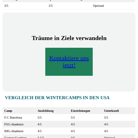
3/5
2/5
Optional
Träume in Ziele verwandeln
Kontaktiere uns
jetzt!
VERGLEICH DER WINTERCAMPS IN DEN USA
Camp
Ausbildung
Einrichtungen
Unterkunft
F.C Barcelona
5/5
5/5
5/5
PSG-Akademie
4/5
4/5
4/5
IMG-Akademie
4/5
4/5
4/5
Coerver Coaching
3,5/5
3/5
Optional