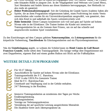
oder Alejandro Balde in jüngster Zeit. In der Vergangenheit sind Weltstars wie Lionel Messi,
Xavi Hernández und Andrés Iniesta aus dieser Akademie hervorgegangen, ihre Methodik ist
also mehr als garantiert.
Hoher Professionalisierungsgrad
: Seit der Gründung der Grande Sports Academy haben alle
Spieler, die an ihren Programmen teilgenommen haben, einen Profivertrag bei einem Verein
unterschrieben oder wurden für ein Universitätsstipendium ausgewählt, was garantiert, dass
sich dein Kind in und außerhalb des Sports weiterentwickeln wird.
Hohe Intensität
: Dieser Campus konzentriert sich voll und ganz auf Spieler auf hohem
Niveau oder in der Eliteklasse. Die Trainer fordern die Kinder mit intensiven
Trainingseinheiten bis an die Grenzen ihrer Fitness, um sie auf das schnelle und
anspruchsvolle moderne Spiel vorzubereiten.
Zu den Einrichtungen auf dem Campus gehören
Naturrasenplätze
, ein
Leistungszentrum
für die
körperliche Vorbereitung,
Tauchbecken
für Erholungseinheiten und ein Physiotherapiezentrum.
Was die
Unterbringung
angeht, so wohnen die Schüler/innen im
Hotel Centro de Golf Resort
Francisco Grande
, direkt neben dem Trainingsgelände. Die Anlage verfügt über Doppelzimmer mit
zwei Doppelbetten, eigenem Bad und einem großen Balkon mit Blick auf die Fußballplätze.
WEITERE DETAILS ZUM PROGRAMM
Für 10-17 Jährige.
Ausschließlich für Spieler auf hohem Niveau oder der Eliteklasse.
Trainingsmethodik des F.C. Barcelona.
USSF A oder UEFA Pro lizenzierte Trainer.
Ideal für F.C. Barcelona-Fans.
Unterkunft und Verpflegung sind in der Gebühr enthalten.
24/7 Betreuung in der Residenz.
Intensive Trainingseinheiten an mindestens drei Tagen pro Woche.
Ernährungsberatung.
Erholungseinheiten.
Vorträge zur Verletzungsprävention.
Verstärkung der auf sportliche Leistung ausgerichteten Mentalität.
Die Akademie bietet auch Jahresprogramme an.