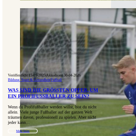
Veröffentlicht 15-09-2025
|
Aktualisiert 30-04-2026
Bildung, Sport & Gesundheit
|
Fußball
WAS SIND DIE GRÖSSTEN OPFER, UM E
IN PROFIFUSSBALLER ZU SEIN?
Wenn du Profifußballer werden willst, bist du nicht
allein. Viele junge Fußballer auf der ganzen Welt
träumen davon, professionell zu spielen. Aber nicht
jeder kann…
Mehr lesen