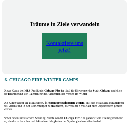
Träume in Ziele verwandeln
Kontaktiere uns
jetzt!
6. CHICAGO FIRE WINTER CAMPS
Dieses Camp des MLS-Profiklubs
Chicago Fire
ist ideal für Einwohner der
Stadt
Chicago
und dient
der Rekrutierung von Talenten für die Akademien des Vereins im Winter.
Die Kinder haben die Möglichkeit,
in einem
professionellen Umfeld
, mit den offiziellen Schultrainern
des Vereins und in den Einrichtungen zu
trainieren
, die von der Schule auf allen Jugendstufen genutzt
werden.
Neben einem umfassenden Scouting-Ansatz wendet
Chicago Fire
eine ganzheitliche Trainingsmethode
an, die die technischen und taktischen Fähigkeiten der Spieler gleichermaßen fördert.