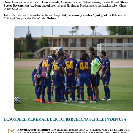
Dieser Campus befindet sich in
Casa Grande, Arizona
, in einer Wohnakademie, die der
United States
Soccer Development Academy
angegliedert ist und die einzige Niederlassung des katalanischen Clubs
in den USA ist.
Jedes Jahr nehmen Elitespieler an diesen Camps teil, die
einen gesunden Sportsgeist
im Rahmen der
Erfolgsphilosophie des Culé-Clubs
fördern
.
BESONDERE MERKMALE DER F.C. BARCELONA SCHULE IN DEN USA
Hervorragende Akademie
: Die Trainingsmethode des F.C. Barcelona wird Jahr für Jahr durch
die Perlen bestätigt, die aus La Masia hervorgegangen sind, wie Lamine Yamal, Pau Cubarsí