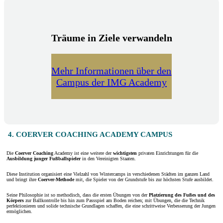
Träume in Ziele verwandeln
Mehr Informationen über den
Campus der IMG Academy
4. COERVER COACHING ACADEMY CAMPUS
Die
Coerver Coaching
Academy ist eine weitere der
wichtigsten
privaten Einrichtungen für die
Ausbildung
junger Fußballspieler
in den Vereinigten Staaten.
Diese Institution organisiert eine Vielzahl von Wintercamps in verschiedenen Städten im ganzen Land
und bringt ihre
Coerver-Methode
mit, die Spieler von der Grundstufe bis zur höchsten Stufe ausbildet.
Seine Philosophie ist so methodisch, dass die ersten Übungen von der
Platzierung des Fußes
und des
Körpers
zur Ballkontrolle bis hin zum Passspiel am Boden reichen; mit Übungen, die die Technik
perfektionieren und solide technische Grundlagen schaffen, die eine schrittweise Verbesserung der Jungen
ermöglichen.