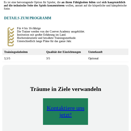
Es ist eine hervorragende Option für Spieler, die
an ihren Fähigkeiten feilen
und
sich hauptsächlich
auf die technische Seite des Spiels konzentrieren
wollen, anstatt auf die körperliche und kämpferische
Seite.
DETAILS ZUM PROGRAMM
Für 4 bis 16-Jährige
Die Trainer werden von der Coerver Academy ausgebildet.
Institution mit großer Erfahrung im Land.
Hochstrukturierte und bewährte Trainingsmethode.
Unterschiedlich lange Pläne für das ganze Jahr.
Trainingseinheiten
Qualität der Einrichtungen
Unterkunft
3,5/5
3/5
Optional
Träume in Ziele verwandeln
Kontaktiere uns
jetzt!