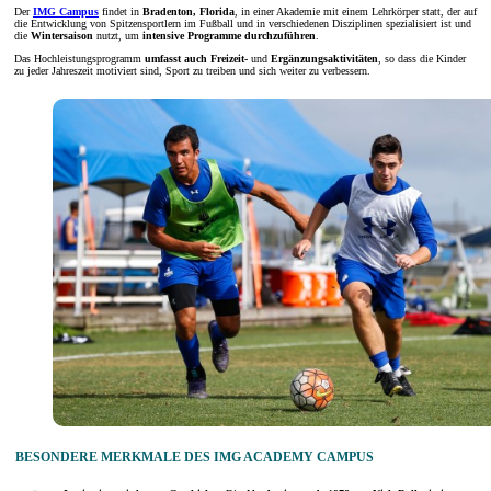
Der
IMG Campus
findet in
Bradenton, Florida
, in einer Akademie mit einem Lehrkörper statt, der auf
die Entwicklung von Spitzensportlern im Fußball und in verschiedenen Disziplinen spezialisiert ist und
die
Wintersaison
nutzt, um
intensive Programme durchzuführen
.
Das Hochleistungsprogramm
umfasst auch
Freizeit-
und
Ergänzungsaktivitäten
, so dass die Kinder
zu jeder Jahreszeit motiviert sind, Sport zu treiben und sich weiter zu verbessern.
BESONDERE MERKMALE DES IMG ACADEMY CAMPUS