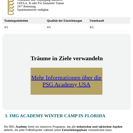
UEFA A, B oder Pro lizenzierte Trainer.
24/7 Betreuung.
Sprachunterricht verfügbar.
Trainingseinheiten
Qualität der Einrichtungen
Unterkunft
4/5
4/5
4/5
Träume in Ziele verwandeln
Mehr Informationen über die
PSG Academy USA
3. IMG ACADEMY WINTER CAMP IN FLORIDA
Die IMG
Academy
bietet ein intensives Programm, das alle
technischen und taktischen Aspekte
abdeckt, die jeder Fußballspieler während seiner
Entwicklungsphase
verinnerlichen muss.