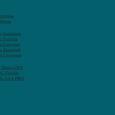
rcelona
lência
 Inglaterra
m Escócia
 Leicester
m Stamford
m Liverpool
FC Barça USA
MG Florida
 PSG USA PRO