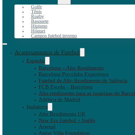
Golfe
Tênis
Rugby
Basquete
Hipismo
Hóquei
Campos futebol inverno
Acampamentos de Futebol
Espanha
Barcelona – Alto Rendimento
Barcelona Pro-clubs Experience
Futebol de Alto Rendimento de Valência
FCB Escola – Barcelona
Alto rendimento para as raparigas do Barce
Atlético de Madrid
Inglaterra
Alto Rendimento UK
New Era Futebol + Inglês
Arsenal
Aston Villa Foundation