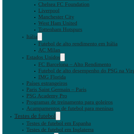
Chelsea FC Foundation
Liverpool
Manchester City
West Ham United
Tottenham Hotspurs
Itália
Futebol de alto rendimento em Itália
AC Milan
Estados Unidos
FC Barcelona – Alto Rendimento
Futebol de alto desempenho do PSG na Virg
IMG Florida
Países estrangeiros
Paris Saint Germain – Paris
PSG Academy Pro
Programas de treinamento para goleiros
Acampamentos de futebol para meninas
Testes de futebol
Testes de futebol em Espanha
Testes de futebol em Inglaterra