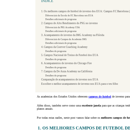
ÍNDICE
1. Os melhores campos de futebol de inverno dos EUA: Campus F.C Barcelona 
Diferenciais da Escola do F.C Barcelona nos EUA
Detalhes adicionais do programa
2. Campus de Alto Rendimento do PSG no inverno
Diferenciais da PSG Academy USA
Detalhes adicionais do programa
3. Acampamento de inverno da IMG Academy na Flórida
Diferenciais do Campus da Academia IMG
Detalhes adicionais do programa
4. Campus da Coerver Coaching Academy
Detalhes do programa
5. Campus Nacional de Treino de Futebol dos EUA
Detalhes do programa
6. Acampamentos de inverno do Chicago Fire
Detalhes do programa
7. Campus da De Anza Academy na Califórnia
Detalhes do programa
Comparação de acampamentos de inverno nos EUA
Escolher o melhor acampamento de inverno nos EUA para o teu filho
As academias dos Estados Unidos oferecem
campos de futebol
de inverno para
Além disso, também serve como uma
excelente janela
para que as crianças te
planos anuais.
Por todas estas razões, neste post vamos falar sobre os
melhores campos de fu
1. OS MELHORES CAMPOS DE FUTEBOL DE