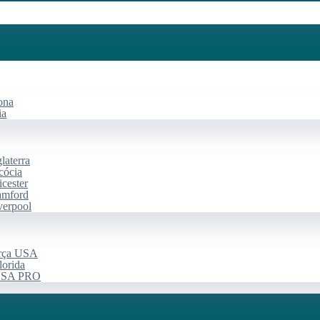
ona
ia
laterra
cócia
cester
amford
verpool
arça USA
lorida
 USA PRO