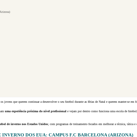
(Arizona)
 os jovens que querem continuar a desenvolver o seu futebol durante as férias de Natal e querem manter-se em f
nham
uma experiência próxima do nível profissional
e vejam por dentro como funciona uma escola de futebol,
tebol de inverno nos Estados Unidos
; com programas de treinamento focados em melhorar a técnica, tática e
 INVERNO DOS EUA: CAMPUS F.C BARCELONA (ARIZONA)