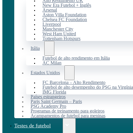
Alto Rendimento UK
New Era Futebol + Inglês
Arsenal
Aston Villa Foundation
Chelsea FC Foundation
Liverpool
Manchester City
West Ham United
Tottenham Hotspurs
Itália
Futebol de alto rendimento em Itália
AC Milan
Estados Unidos
FC Barcelona – Alto Rendimento
Futebol de alto desempenho do PSG na Virgínia
IMG Florida
Países estrangeiros
Paris Saint Germain – Paris
PSG Academy Pro
Programas de treinamento para goleiros
Acampamentos de futebol para meninas
Testes de futebol