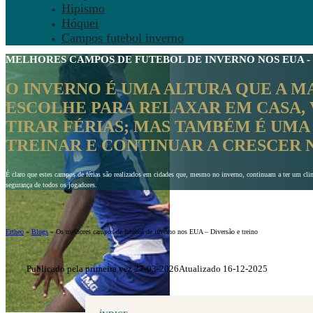
Hipismo
Hóquei
Campos futebol inverno
MELHORES CAMPOS DE
FUTEBOL DE INVERNO
NOS EUA -
O INVERNO É UMA ALTURA QUE A M
ESCOLHE PARA RELAXAR EM CASA, V
TIRAR FÉRIAS; MAS TAMBÉM É UMA
TREINAR E CONTINUAR A CRESCER 
É claro que estes campos de férias são realizados em cidades que, mesmo no inverno, continuam a ter um clim
segurança de todos os jogadores.
Ertheo
»
Blogs
»
Os melhores campos de futebol de inverno nos EUA – Diversão e treino
Publicado pela primeira vez 27-03-2026
Atualizado 16-12-2025