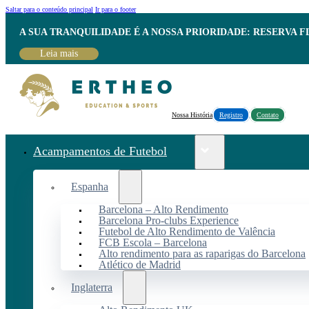
Saltar para o conteúdo principal
Ir para o footer
A SUA TRANQUILIDADE É A NOSSA PRIORIDADE: RESERVA 
Leia mais
Nossa História
Registro
Contato
Acampamentos de Futebol
Espanha
Barcelona – Alto Rendimento
Barcelona Pro-clubs Experience
Futebol de Alto Rendimento de Valência
FCB Escola – Barcelona
Alto rendimento para as raparigas do Barcelona
Atlético de Madrid
Inglaterra