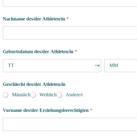
Nachname des/der Athleten/in
*
F
Geburtsdatum des/der Athleten/in
*
r
a
g
e
n
S
Geschlecht des/der Athleten/in
i
e
Männlich
Weiblich
Andere/r
e
i
Vorname des/der Erziehungsberechtigten
*
n