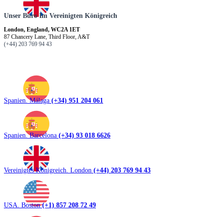
Unser Büro Im Vereinigten Königreich
London, England, WC2A 1ET
87 Chancery Lane, Third Floor, A&T
(+44) 203 769 94 43
Spanien. Málaga
(+34) 951 204 061
Spanien. Barcelona
(+34) 93 018 6626
Vereinigtes Königreich. London
(+44) 203 769 94 43
USA. Boston
(+1) 857 208 72 49