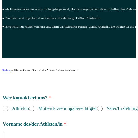
■ Als Experten haben wir es uns zur Aufgabe gemacht, Hochleistungssportlern dabei zu helfen, ihre Ziele zu 
■ Wir bieten und empfehlen derzeit mehrere Hochleistungs-Fußball-Akademien.
■ Bitte füllen Sie dieses Formular aus, damit wir feststellen können, welche Akademie die richtige für Sie is
Ertheo
»
Bitten Sie um Rat bei der Auswahl einer Akademie
Wer kontaktiert uns?
*
Athlet/in
Mutter/Erziehungsberechtigter
Vater/Erziehung
Vorname des/der Athleten/in
*