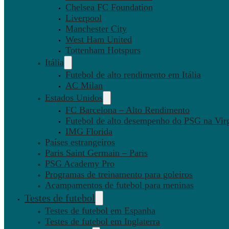
Chelsea FC Foundation
Liverpool
Manchester City
West Ham United
Tottenham Hotspurs
Itália
Futebol de alto rendimento em Itália
AC Milan
Estados Unidos
FC Barcelona – Alto Rendimento
Futebol de alto desempenho do PSG na Virg
IMG Florida
Países estrangeiros
Paris Saint Germain – Paris
PSG Academy Pro
Programas de treinamento para goleiros
Acampamentos de futebol para meninas
Testes de futebol
Testes de futebol em Espanha
Testes de futebol em Inglaterra