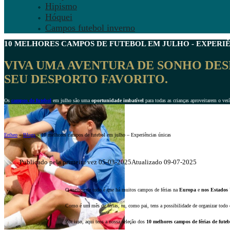
Hipismo
Hóquei
Campos futebol inverno
10 MELHORES
CAMPOS DE FUTEBOL EM JULHO
- EXPERIÊ
VIVA UMA AVENTURA DE SONHO DE
SEU DESPORTO FAVORITO.
Os
campos de futebol
em julho são uma
oportunidade imbatível
para todas as crianças aproveitarem o verã
Ertheo
»
Blogs
»
10 melhores campos de futebol em julho – Experiências únicas
Publicado pela primeira vez 05-03-2025
Atualizado 09-07-2025
O melhor de tudo é que há muitos campos de férias na
Europa
e
nos Estados
Como é um mês de férias, tu, como pai, tens a possibilidade de organizar todo 
Por isso, aqui tens a nossa seleção dos
10 melhores campos de férias de futeb