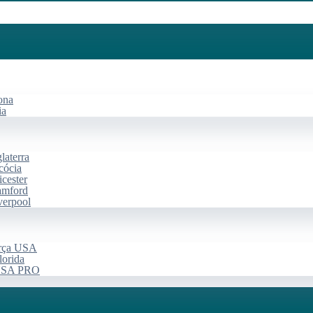
ona
ia
laterra
cócia
cester
amford
verpool
arça USA
lorida
 USA PRO