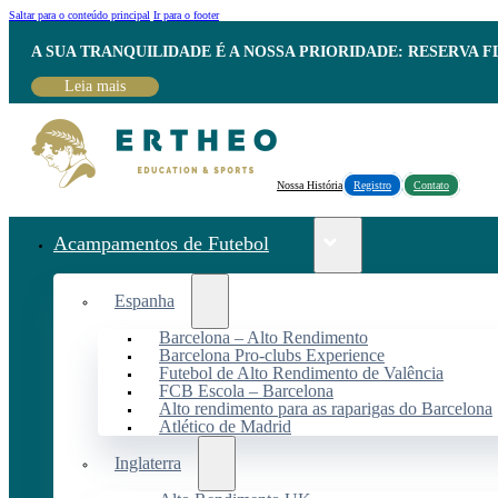
Saltar para o conteúdo principal
Ir para o footer
A SUA TRANQUILIDADE É A NOSSA PRIORIDADE: RESERVA 
Leia mais
Nossa História
Registro
Contato
Acampamentos de Futebol
Espanha
Barcelona – Alto Rendimento
Barcelona Pro-clubs Experience
Futebol de Alto Rendimento de Valência
FCB Escola – Barcelona
Alto rendimento para as raparigas do Barcelona
Atlético de Madrid
Inglaterra