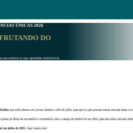
NCIAS ÚNICAS 2026
SFRUTANDO DO
o para melhorar as suas capacidades futebolísticas.
 Unidos
que estão abertos aos jovens durante o mês de julho, para que os pais possam tomar nota das datas e or
o plano de férias da tua família e coordená-lo com o campo de futebol do teu filho, para que todos possam des
ol
em julho de 2025
. Aqui vamos nós!