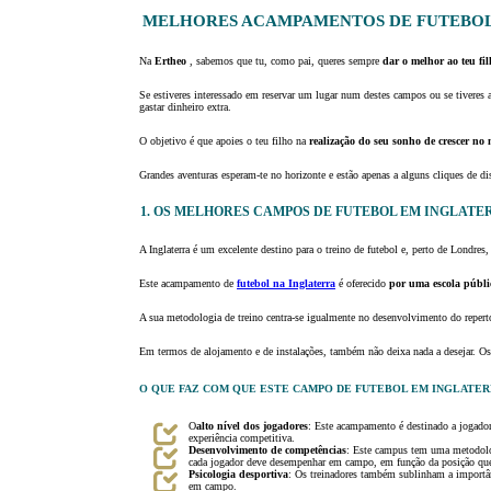
MELHORES ACAMPAMENTOS DE FUTEBOL 
Na
Ertheo
, sabemos que tu, como pai, queres sempre
dar o melhor ao teu
fi
Se estiveres interessado em reservar um lugar num destes campos ou se tiveres
gastar dinheiro extra.
O objetivo é que apoies o teu filho na
realização do seu sonho de crescer no
Grandes aventuras esperam-te no horizonte e estão apenas a alguns cliques de dis
1. OS MELHORES CAMPOS DE FUTEBOL EM INGLATE
A Inglaterra é um excelente destino para o treino de futebol e, perto de Londres
Este acampamento de
futebol na Inglaterra
é oferecido
por uma escola públi
A sua metodologia de treino centra-se igualmente no desenvolvimento do repertó
Em termos de alojamento e de instalações, também não deixa nada a desejar. O
O QUE FAZ COM QUE ESTE CAMPO DE FUTEBOL EM INGLATER
O
alto nível dos jogadores
: Este acampamento é destinado a jogadore
experiência competitiva.
Desenvolvimento de competências
: Este campus tem uma metodolog
cada jogador deve desempenhar em campo, em função da posição que
Psicologia desportiva
: Os treinadores também sublinham a importân
em campo.