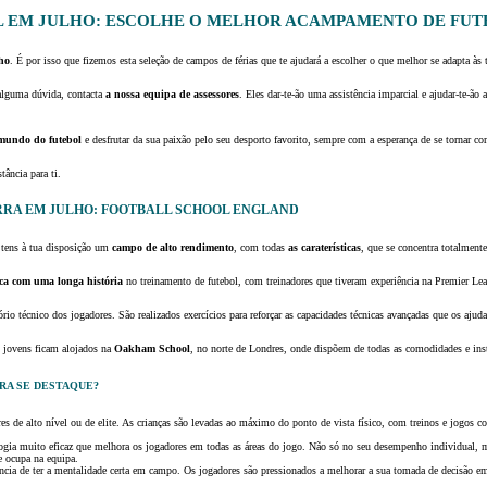
EM JULHO: ESCOLHE O MELHOR ACAMPAMENTO DE FUTE
lho
. É por isso que fizemos esta seleção de campos de férias que te ajudará a escolher o que melhor se adapta às t
 alguma dúvida, contacta
a nossa equipa de assessores
. Eles dar-te-ão uma assistência imparcial e ajudar-te-ão
 mundo do futebol
e desfrutar da sua paixão pelo seu desporto favorito, sempre com a esperança de se tornar c
tância para ti.
RRA EM JULHO: FOOTBALL SCHOOL ENGLAND
, tens à tua disposição um
campo de alto rendimento
, com todas
as caraterísticas
, que se concentra totalment
ca com uma longa história
no treinamento de futebol, com treinadores que tiveram experiência na Premier Lea
rio técnico dos jogadores. São realizados exercícios para reforçar as capacidades técnicas avançadas que os a
s jovens ficam alojados na
Oakham School
, no norte de Londres, onde dispõem de todas as comodidades e inst
RA SE DESTAQUE?
s de alto nível ou de elite. As crianças são levadas ao máximo do ponto de vista físico, com treinos e jogos co
ia muito eficaz que melhora os jogadores em todas as áreas do jogo. Não só no seu desempenho individual, m
 ocupa na equipa.
cia de ter a mentalidade certa em campo. Os jogadores são pressionados a melhorar a sua tomada de decisão 