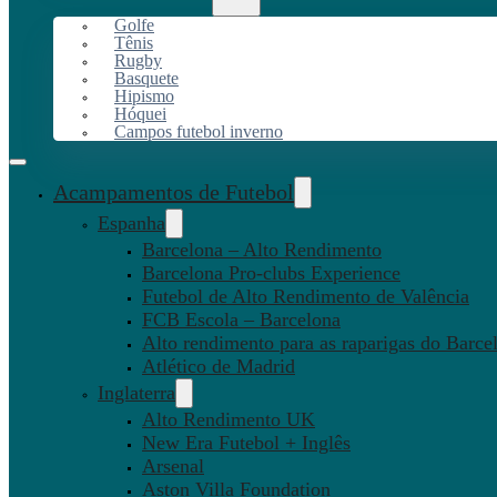
Golfe
Tênis
Rugby
Basquete
Hipismo
Hóquei
Campos futebol inverno
Acampamentos de Futebol
Espanha
Barcelona – Alto Rendimento
Barcelona Pro-clubs Experience
Futebol de Alto Rendimento de Valência
FCB Escola – Barcelona
Alto rendimento para as raparigas do Barce
Atlético de Madrid
Inglaterra
Alto Rendimento UK
New Era Futebol + Inglês
Arsenal
Aston Villa Foundation