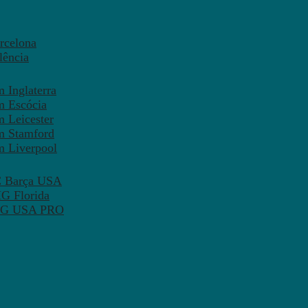
rcelona
lência
 Inglaterra
m Escócia
 Leicester
m Stamford
m Liverpool
FC Barça USA
MG Florida
 PSG USA PRO