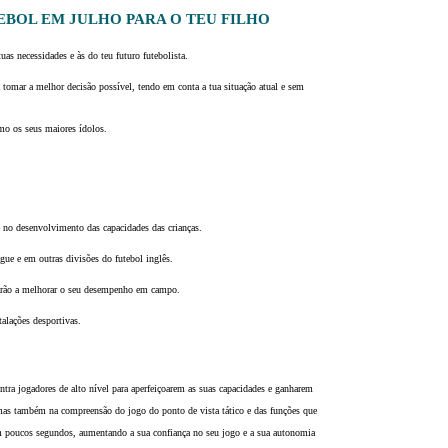
BOL EM JULHO PARA O TEU FILHO
uas necessidades e às do teu futuro futebolista.
 a tomar a melhor decisão possível, tendo em conta a tua situação atual e sem
omo os seus maiores ídolos.
e no desenvolvimento das capacidades das crianças.
gue e em outras divisões do futebol inglês.
judarão a melhorar o seu desempenho em campo.
alações desportivas.
ntra jogadores de alto nível para aperfeiçoarem as suas capacidades e ganharem
as também na compreensão do jogo do ponto de vista tático e das funções que
em poucos segundos, aumentando a sua confiança no seu jogo e a sua autonomia