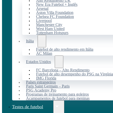
Alto Rendimento UK
New Era Futebol + Inglês
Arsenal
Aston Villa Foundation
Chelsea FC Foundation
Liverpool
Manchester City
West Ham United
Tottenham Hotspurs
Itália
Futebol de alto rendimento em Itália
AC Milan
Estados Unidos
FC Barcelona – Alto Rendimento
Futebol de alto desempenho do PSG na Virgínia
IMG Florida
Países estrangeiros
Paris Saint Germain – Paris
PSG Academy Pro
Programas de treinamento para goleiros
Acampamentos de futebol para meninas
Testes de futebol