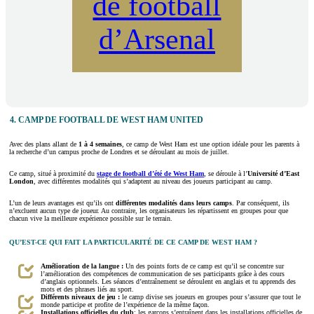
de football
d’Arsenal
4. CAMP DE FOOTBALL DE WEST HAM UNITED
Avec des plans allant de
1 à 4 semaines
, ce camp de West Ham est une option idéale pour les parents à
la recherche d’un campus proche de Londres et se déroulant au mois de juillet.
Ce camp, situé à proximité du
stage de football d’été de West Ham
, se déroule à l’
Université d’East
London
, avec différentes modalités qui s’adaptent au niveau des joueurs participant au camp.
L’un de leurs avantages est qu’ils ont
différentes modalités dans leurs camps
. Par conséquent, ils
n’excluent aucun type de joueur. Au contraire, les organisateurs les répartissent en groupes pour que
chacun vive la meilleure expérience possible sur le terrain.
QU’EST-CE QUI FAIT LA PARTICULARITÉ DE CE CAMP DE WEST HAM ?
Amélioration de la langue :
Un des points forts de ce camp est qu’il se concentre sur
l’amélioration des compétences de communication de ses participants grâce à des cours
d’anglais optionnels. Les séances d’entraînement se déroulent en anglais et tu apprends des
mots et des phrases liés au sport.
Différents niveaux de jeu :
le camp divise ses joueurs en groupes pour s’assurer que tout le
monde participe et profite de l’expérience de la même façon.
Installations officielles du club
: les garçons s’entraînent dans les installations officielles de