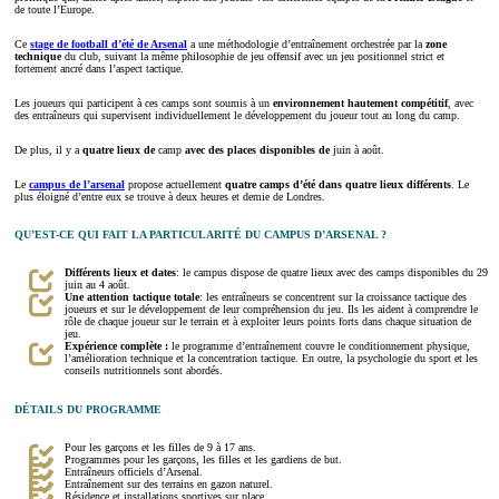
de toute l’Europe.
Ce
stage de football d’été de Arsenal
a une méthodologie d’entraînement orchestrée par la
zone
technique
du club, suivant la même philosophie de jeu offensif avec un jeu positionnel strict et
fortement ancré dans l’aspect tactique.
Les joueurs qui participent à ces camps sont soumis à un
environnement hautement compétitif
, avec
des entraîneurs qui supervisent individuellement le développement du joueur tout au long du camp.
De plus, il y a
quatre lieux de
camp
avec des places disponibles de
juin à août.
Le
campus de l’arsenal
propose actuellement
quatre camps d’été dans quatre lieux différents
. Le
plus éloigné d’entre eux se trouve à deux heures et demie de Londres.
QU’EST-CE QUI FAIT LA PARTICULARITÉ DU CAMPUS D’ARSENAL ?
Différents lieux et dates
: le campus dispose de quatre lieux avec des camps disponibles du 29
juin au 4 août.
Une attention tactique totale
: les entraîneurs se concentrent sur la croissance tactique des
joueurs et sur le développement de leur compréhension du jeu. Ils les aident à comprendre le
rôle de chaque joueur sur le terrain et à exploiter leurs points forts dans chaque situation de
jeu.
Expérience complète :
le programme d’entraînement couvre le conditionnement physique,
l’amélioration technique et la concentration tactique. En outre, la psychologie du sport et les
conseils nutritionnels sont abordés.
DÉTAILS DU PROGRAMME
Pour les garçons et les filles de 9 à 17 ans.
Programmes pour les garçons, les filles et les gardiens de but.
Entraîneurs officiels d’Arsenal.
Entraînement sur des terrains en gazon naturel.
Résidence et installations sportives sur place.