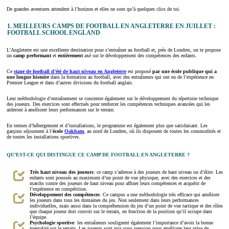
De grandes aventures attendent à l’horizon et elles ne sont qu’à quelques clics de toi.
1. MEILLEURS CAMPS DE FOOTBALL EN ANGLETERRE EN JUILLET :
FOOTBALL SCHOOL ENGLAND
L’Angleterre est une excellente destination pour s’entraîner au football et, près de Londres, on te propose
un
camp performant
et
entièrement
axé sur le développement des compétences des enfants.
Ce
stage de football d’été de haut niveau en Angleterre
est proposé
par une école publique qui a
une longue histoire
dans la formation au football, avec des entraîneurs qui ont eu de l’expérience en
Premier League et dans d’autres divisions du football anglais.
Leur méthodologie d’entraînement se concentre également sur le développement du répertoire technique
des joueurs. Des exercices sont effectués pour renforcer les compétences techniques avancées qui les
aideront à améliorer leurs performances sur le terrain.
En termes d’hébergement et d’installations, le programme est également plus que satisfaisant. Les
garçons séjournent à l’
école
Oakham
, au nord de Londres, où ils disposent de toutes les commodités et
de toutes les installations sportives.
QU’EST-CE QUI DISTINGUE CE CAMP DE FOOTBALL EN ANGLETERRE ?
Très haut niveau des joueurs
: ce camp s’adresse à des joueurs de haut niveau ou d’élite. Les
enfants sont poussés au maximum d’un point de vue physique, avec des exercices et des
matchs contre des joueurs de haut niveau pour affiner leurs compétences et acquérir de
l’expérience en compétition.
Développement des compétences
: Ce campus a une méthodologie très efficace qui améliore
les joueurs dans tous les domaines du jeu. Non seulement dans leurs performances
individuelles, mais aussi dans la compréhension du jeu d’un point de vue tactique et des rôles
que chaque joueur doit couvrir sur le terrain, en fonction de la position qu’il occupe dans
l’équipe.
Psychologie sportive
: les entraîneurs soulignent également l’importance d’avoir la bonne
mentalité sur le terrain. Les joueurs sont mis sous pression pour améliorer leur prise de