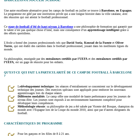
BARCELONA SOCCER SCHOOL
Une autre excellente alternative pour les camps de football en juillet se trouve à
Barcelone, en Espagne.
Le programme est géré par une institution privée qui a une longue histoire dans la ville catalane, avec
des réussites qui ont atteint le football professionnel.
Ce
stage de football d’été de haut niveau à Barcelone
a une philosophie de formation qui garantit que
le talent n’est pas quelque chose d’inné, mais une conséquence d’un
apprentissage intelligent
grâce à
des efforts quotidiens.
L’école a formé des joueurs professionnels tels que
David Soria
,
Konrad de la Fuente
et
Oliver
Torres
, qui ont établi des carrières dans le football professionnel, jouant dans les meilleures ligues du
monde.
Sa philosophie, enseignée par des
entraîneurs certifiés par l’UEFA
et des
entraîneurs certifiés par
l’UEFA
, est un gage de réussite pour les enfants.
QU’EST-CE QUI FAIT LA PARTICULARITÉ DE CE CAMP DE FOOTBALL À BARCELONE
?
Le
développement technique
: les séances d’entraînement se concentrent sur le développement
technique des joueurs. Des exercices spéciaux sont appliqués pour renforcer les nouveaux
apprentissages lors de chaque séance.
Différentes modalités
: Le camp offre une modalité de haute performance pour les joueurs de
niveau élite. Les joueurs sont exposés à un environnement hautement compétitif pour
développer leurs compétences.
Méthodologie réussie
: sa philosophie de jeu a été saluée par Vicente del Bosque, champion du
monde avec l’Espagne lors de la Coupe du monde 2010, ainsi que par d’autres dirigeants du
football.
CARACTÉRISTIQUES DU PROGRAMME
Pour les garçons et les filles de 8 à 21 ans.