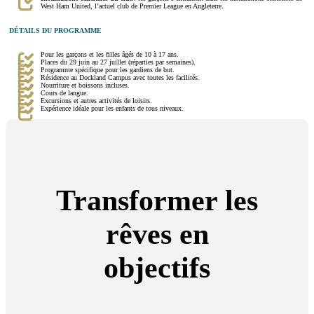
West Ham United, l’actuel club de Premier League en Angleterre.
DÉTAILS DU PROGRAMME
Pour les garçons et les filles âgés de 10 à 17 ans.
Places du 29 juin au 27 juillet (réparties par semaines).
Programme spécifique pour les gardiens de but.
Résidence au Dockland Campus avec toutes les facilités.
Nourriture et boissons incluses.
Cours de langue.
Excursions et autres activités de loisirs.
Expérience idéale pour les enfants de tous niveaux.
Transformer les
rêves en
objectifs