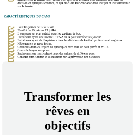
décision en quelques secondes, ce qui améliore leur confiance dans leur jeu et leur autonomie
sur le terrain.
CARACTÉRISTIQUES DU CAMP
Pour les jeunes de 12 à 17 ans.
Planifié du 29 juin au 13 juillet.
Il comporte un plan spécial pour les gardiens de but.
Entraîneurs ayant une licence UEFA A ou B pour entraîner les joueurs.
Entraîneurs ayant de l’expérience dans les divisions de football professionnel anglaises.
Hébergement et repas inclus.
Chambres doubles, triples ou quadruples avec salle de bain privée et Wi-Fi.
Cours de langue en option.
Environnement multiculturel avec des enfants de différents pays.
Conseils nutritionnels et discussions sur la prévention des blessures.
Transformer les
rêves en
objectifs