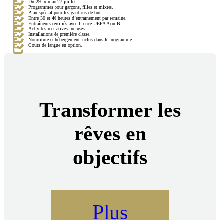
Du 29 juin au 27 juillet.
Programmes pour garçons, filles et mixtes.
Plan spécial pour les gardiens de but.
Entre 30 et 40 heures d’entraînement par semaine.
Entraîneurs certifiés avec licence UEFA A ou B.
Activités récréatives incluses.
Installations de première classe.
Nourriture et hébergement inclus dans le programme.
Cours de langue en option.
Transformer les
rêves en
objectifs
Plus