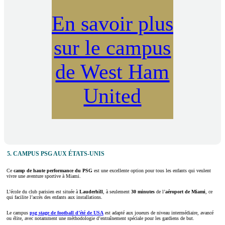
En savoir plus
sur le campus
de West Ham
United
5. CAMPUS PSG AUX ÉTATS-UNIS
Ce
camp de haute performance du PSG
est une excellente option pour tous les enfants qui veulent
vivre une aventure sportive à Miami.
L’école du club parisien est située à
Lauderhill
, à seulement
30 minutes
de l’
aéroport de Miami
, ce
qui facilite l’accès des enfants aux installations.
Le campus
psg
stage de football d’été de USA
est adapté aux joueurs de niveau intermédiaire, avancé
ou élite, avec notamment une méthodologie d’entraînement spéciale pour les gardiens de but.