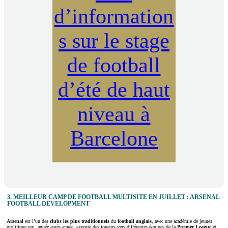
d’information
s sur le stage
de football
d’été de haut
niveau à
Barcelone
3. MEILLEUR CAMP DE FOOTBALL MULTISITE EN JUILLET : ARSENAL
FOOTBALL DEVELOPMENT
Arsenal
est l’un des
clubs les plus
traditionnels
du
football anglais
, avec une académie de jeunes
prolifique qui, année après année, exporte des joueurs vers différentes équipes de la
Premier League
et