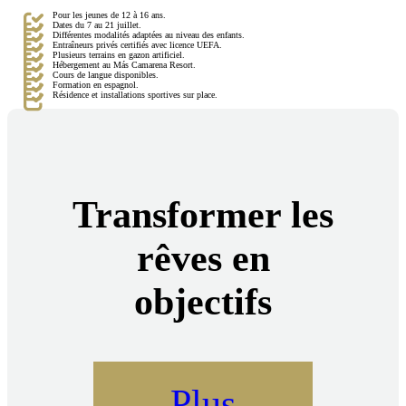
Pour les jeunes de 12 à 16 ans.
Dates du 7 au 21 juillet.
Différentes modalités adaptées au niveau des enfants.
Entraîneurs privés certifiés avec licence UEFA.
Plusieurs terrains en gazon artificiel.
Hébergement au Más Camarena Resort.
Cours de langue disponibles.
Formation en espagnol.
Résidence et installations sportives sur place.
Transformer les
rêves en
objectifs
Plus