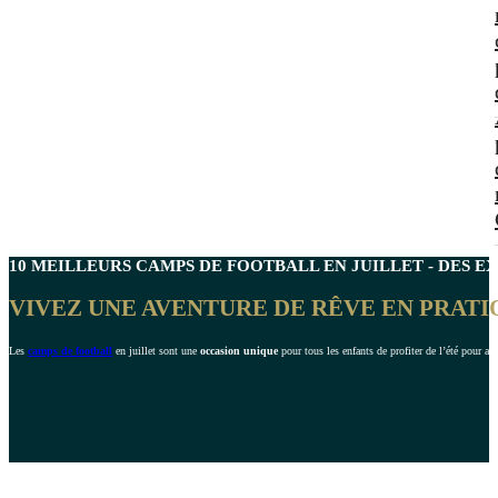
10 MEILLEURS
CAMPS DE FOOTBALL EN JUILLET
- DES E
VIVEZ UNE AVENTURE DE RÊVE EN PRATI
Les
camps de football
en juillet sont une
occasion unique
pour tous les enfants de profiter de l’été pour am