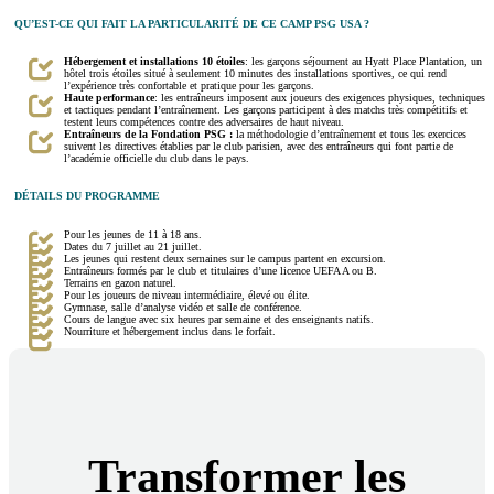
QU’EST-CE QUI FAIT LA PARTICULARITÉ DE CE CAMP PSG USA ?
Hébergement et installations 10 étoiles
: les garçons séjournent au Hyatt Place Plantation, un
hôtel trois étoiles situé à seulement 10 minutes des installations sportives, ce qui rend
l’expérience très confortable et pratique pour les garçons.
Haute performance
: les entraîneurs imposent aux joueurs des exigences physiques, techniques
et tactiques pendant l’entraînement. Les garçons participent à des matchs très compétitifs et
testent leurs compétences contre des adversaires de haut niveau.
Entraîneurs de la Fondation PSG :
la méthodologie d’entraînement et tous les exercices
suivent les directives établies par le club parisien, avec des entraîneurs qui font partie de
l’académie officielle du club dans le pays.
DÉTAILS DU PROGRAMME
Pour les jeunes de 11 à 18 ans.
Dates du 7 juillet au 21 juillet.
Les jeunes qui restent deux semaines sur le campus partent en excursion.
Entraîneurs formés par le club et titulaires d’une licence UEFA A ou B.
Terrains en gazon naturel.
Pour les joueurs de niveau intermédiaire, élevé ou élite.
Gymnase, salle d’analyse vidéo et salle de conférence.
Cours de langue avec six heures par semaine et des enseignants natifs.
Nourriture et hébergement inclus dans le forfait.
Transformer les