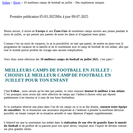
Ertheo
»
Blogs
»
10 meilleurs camps de football en juillet – Des expériences uniques
Première publication 05-03-2025
Mis à jour 09-07-2025
Mieux encore, il existe en
Europe
et aux
États-Unis
de nombreux camps ouverts aux jeunes pendant le
mois de juillet, ce qui permet aux parents de noter les dates et d’organiser leurs plans.
Comme c’est un mois de vacances, tu as la possibilité, en tant que parent, de mettre en place tout le
programme de vacances de ta famille et de le coordonner avec le camp de football de ton enfant, afin que
tout le monde puisse profiter du voyage sans aucune complication.
Voici donc notre sélection des
10 meilleurs camps de football
en juillet 2025
. c’est parti !
MEILLEURS CAMPS DE FOOTBALL EN JUILLET :
CHOISIS LE MEILLEUR CAMP DE FOOTBALL EN
JUILLET POUR TON ENFANT
Chez
Ertheo
, nous savons qu’en tant que parent, tu veux toujours
donner le meilleur à ton
enfant
.
C’est pourquoi nous avons fait cette sélection de camps qui t’aidera à choisir celui qui répond
parfaitement à tes besoins et à ceux de ton futur footballeur.
Si tu souhaites réserver une place dans l’un de ces camps ou si tu as des doutes,
contacte notre équipe
de conseillers
. Ils te fourniront une assistance impartiale et t’aideront à prendre la meilleure décision
possible, en tenant compte de ta situation actuelle et sans dépenser d’argent supplémentaire.
L’objectif est que tu soutiennes ton enfant dans la
réalisation de son rêve de grandir dans le monde
du football
et de profiter de sa passion pour son sport favori, toujours avec l’espoir de devenir comme
ses plus grandes idoles.