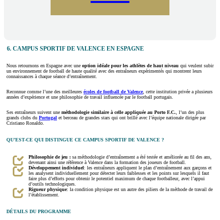
6. CAMPUS SPORTIF DE VALENCE EN ESPAGNE
Nous retournons en Espagne avec une
option idéale pour les athlètes de haut niveau
qui veulent subir
un environnement de football de haute qualité avec des entraîneurs expérimentés qui montrent leurs
connaissances à chaque séance d’entraînement.
Reconnue comme l’une des meilleures
écoles de football de Valence
, cette institution privée a plusieurs
années d’expérience et une philosophie de travail influencée par le football portugais.
Ses entraîneurs suivent une
méthodologie similaire à celle appliquée au Porto F.C.
, l’un des plus
grands clubs du
Portugal
et berceau de grandes stars qui ont brillé avec l’équipe nationale dirigée par
Cristiano Ronaldo.
QU’EST-CE QUI DISTINGUE CE CAMPUS SPORTIF DE VALENCE ?
Philosophie de jeu :
sa méthodologie d’entraînement a été testée et améliorée au fil des ans,
devenant ainsi une référence à Valence dans la formation des joueurs de football.
Développement individuel
: les entraîneurs appliquent le plan d’entraînement aux garçons et
les analysent individuellement pour détecter leurs faiblesses et les points sur lesquels il faut
faire plus d’efforts pour obtenir le potentiel maximum de chaque footballeur, avec l’appui
d’outils technologiques.
Rigueur physique
: la condition physique est un autre des piliers de la méthode de travail de
l’établissement.
DÉTAILS DU PROGRAMME