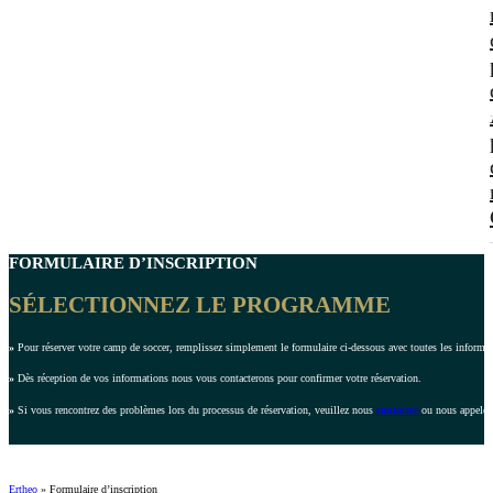
FORMULAIRE D’INSCRIPTION
SÉLECTIONNEZ LE PROGRAMME
»
Pour réserver votre camp de soccer, remplissez simplement le formulaire ci-dessous avec toutes les inform
»
Dès réception de vos informations nous vous contacterons pour confirmer votre réservation.
»
Si vous rencontrez des problèmes lors du processus de réservation, veuillez nous
contacter
ou nous appeler
Ertheo
»
Formulaire d’inscription