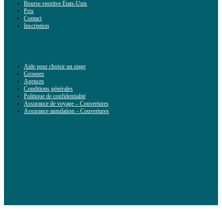
Bourse sportive États-Unis
Prix
Contact
Inscription
Aide pour choisir un stage
Groupes
Agences
Conditions générales
Politique de confidentialité
Assurance de voyage – Couvertures
Assurance annulation – Couvertures