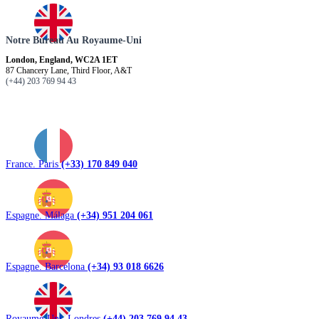
r
?
Notre Bureau Au Royaume-Uni
London, England, WC2A 1ET
87 Chancery Lane, Third Floor, A&T
(+44) 203 769 94 43
France. Paris
(+33) 170 849 040
Espagne. Málaga
(+34) 951 204 061
Espagne. Barcelona
(+34) 93 018 6626
Royaume-Uni. Londres
(+44) 203 769 94 43