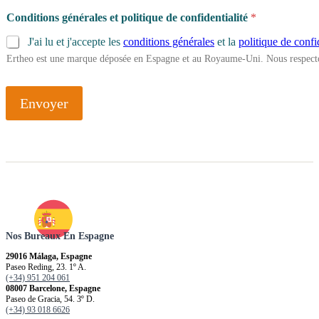
b
Conditions générales et politique de confidentialité
*
u
d
J'ai lu et j'accepte les
conditions générales
et la
politique de confi
g
Ertheo est une marque déposée en Espagne et au Royaume-Uni. Nous respecto
e
t
l
'
Envoyer
o
b
j
e
c
t
i
f
c
Nos Bureaux En Espagne
o
m
29016 Málaga, Espagne
m
Paseo Reding, 23. 1º A.
e
(+34) 951 204 061
08007 Barcelone, Espagne
n
Paseo de Gracia, 54. 3º D.
c
(+34) 93 018 6626
e