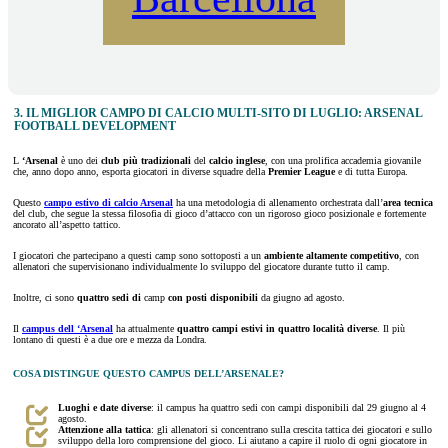
3. IL MIGLIOR CAMPO DI CALCIO MULTI-SITO DI LUGLIO: ARSENAL
FOOTBALL DEVELOPMENT
L
‘Arsenal
è uno dei
club più
tradizionali
del
calcio inglese
, con una prolifica accademia giovanile
che, anno dopo anno, esporta giocatori in diverse squadre della
Premier League
e di tutta Europa.
Questo
campo estivo di calcio Arsenal
ha una metodologia di allenamento orchestrata dall’
area tecnica
del club, che segue la stessa filosofia di gioco d’attacco con un rigoroso gioco posizionale e fortemente
ancorato all’aspetto tattico.
I giocatori che partecipano a questi camp sono sottoposti a un
ambiente altamente competitivo
, con
allenatori che supervisionano individualmente lo sviluppo del giocatore durante tutto il camp.
Inoltre, ci sono
quattro sedi di
camp
con posti disponibili
da giugno ad agosto.
Il
campus dell ‘Arsenal
ha attualmente
quattro campi estivi in quattro località diverse
. Il più
lontano di questi è a due ore e mezza da Londra.
COSA DISTINGUE QUESTO CAMPUS DELL’ARSENALE?
Luoghi e date diverse
: il campus ha quattro sedi con campi disponibili dal 29 giugno al 4
agosto.
Attenzione alla tattica
: gli allenatori si concentrano sulla crescita tattica dei giocatori e sullo
sviluppo della loro comprensione del gioco. Li aiutano a capire il ruolo di ogni giocatore in