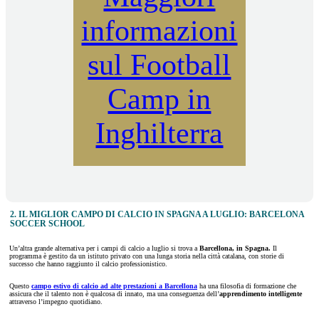
informazioni
sul Football
Camp in
Inghilterra
2. IL MIGLIOR CAMPO DI CALCIO IN SPAGNA A LUGLIO: BARCELONA
SOCCER SCHOOL
Un’altra grande alternativa per i campi di calcio a luglio si trova a
Barcellona, in Spagna.
Il
programma è gestito da un istituto privato con una lunga storia nella città catalana, con storie di
successo che hanno raggiunto il calcio professionistico.
Questo
campo estivo di calcio ad alte prestazioni a Barcellona
ha una filosofia di formazione che
assicura che il talento non è qualcosa di innato, ma una conseguenza dell’
apprendimento intelligente
attraverso l’impegno quotidiano.