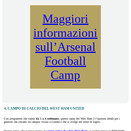
Maggiori
informazioni
sull’Arsenal
Football
Camp
4. CAMPO DI CALCIO DEL WEST HAM UNITED
Con programmi che vanno
da 1 a 4 settimane
, questo camp del West Ham è l’opzione ideale per i
genitori che cercano un campus vicino a Londra e che si svolge nel mese di luglio.
Questo camp, che si trova vicino al
campo estivo di calcio West Ham
, si svolge presso la
University