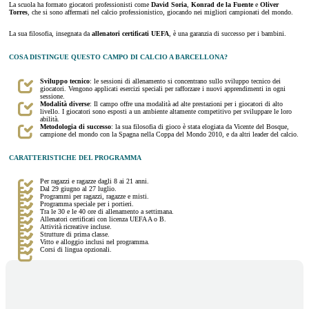
La scuola ha formato giocatori professionisti come
David Soria
,
Konrad de la Fuente
e
Oliver
Torres
, che si sono affermati nel calcio professionistico, giocando nei migliori campionati del mondo.
La sua filosofia, insegnata da
allenatori certificati UEFA
, è una garanzia di successo per i bambini.
COSA DISTINGUE QUESTO CAMPO DI CALCIO A BARCELLONA?
Sviluppo tecnico
: le sessioni di allenamento si concentrano sullo sviluppo tecnico dei
giocatori. Vengono applicati esercizi speciali per rafforzare i nuovi apprendimenti in ogni
sessione.
Modalità diverse
: Il campo offre una modalità ad alte prestazioni per i giocatori di alto
livello. I giocatori sono esposti a un ambiente altamente competitivo per sviluppare le loro
abilità.
Metodologia di successo
: la sua filosofia di gioco è stata elogiata da Vicente del Bosque,
campione del mondo con la Spagna nella Coppa del Mondo 2010, e da altri leader del calcio.
CARATTERISTICHE DEL PROGRAMMA
Per ragazzi e ragazze dagli 8 ai 21 anni.
Dal 29 giugno al 27 luglio.
Programmi per ragazzi, ragazze e misti.
Programma speciale per i portieri.
Tra le 30 e le 40 ore di allenamento a settimana.
Allenatori certificati con licenza UEFA A o B.
Attività ricreative incluse.
Strutture di prima classe.
Vitto e alloggio inclusi nel programma.
Corsi di lingua opzionali.