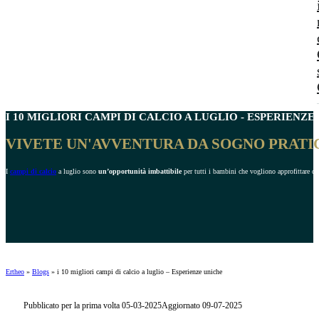
I 10 MIGLIORI
CAMPI DI CALCIO A LUGLIO
- ESPERIENZE 
VIVETE UN'AVVENTURA DA SOGNO PRATI
I
campi di calcio
a luglio sono
un’opportunità imbattibile
per tutti i bambini che vogliono approfittare dell
Ertheo
»
Blogs
»
i 10 migliori campi di calcio a luglio – Esperienze uniche
Pubblicato per la prima volta 05-03-2025
Aggiornato 09-07-2025