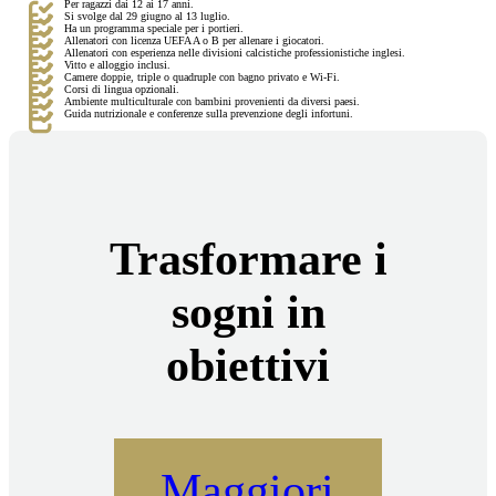
Per ragazzi dai 12 ai 17 anni.
Si svolge dal 29 giugno al 13 luglio.
Ha un programma speciale per i portieri.
Allenatori con licenza UEFA A o B per allenare i giocatori.
Allenatori con esperienza nelle divisioni calcistiche professionistiche inglesi.
Vitto e alloggio inclusi.
Camere doppie, triple o quadruple con bagno privato e Wi-Fi.
Corsi di lingua opzionali.
Ambiente multiculturale con bambini provenienti da diversi paesi.
Guida nutrizionale e conferenze sulla prevenzione degli infortuni.
Trasformare i
sogni in
obiettivi
Maggiori