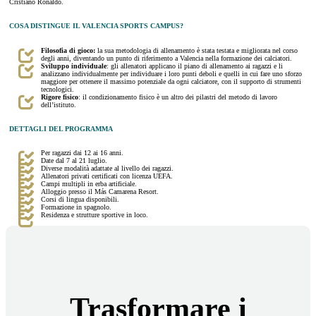
Cristiano Ronaldo.
COSA DISTINGUE IL VALENCIA SPORTS CAMPUS?
Filosofia di gioco:
la sua metodologia di allenamento è stata testata e migliorata nel corso
degli anni, diventando un punto di riferimento a Valencia nella formazione dei calciatori.
Sviluppo individuale
: gli allenatori applicano il piano di allenamento ai ragazzi e li
analizzano individualmente per individuare i loro punti deboli e quelli in cui fare uno sforzo
maggiore per ottenere il massimo potenziale da ogni calciatore, con il supporto di strumenti
tecnologici.
Rigore fisico
: il condizionamento fisico è un altro dei pilastri del metodo di lavoro
dell’istituto.
DETTAGLI DEL PROGRAMMA
Per ragazzi dai 12 ai 16 anni.
Date dal 7 al 21 luglio.
Diverse modalità adattate al livello dei ragazzi.
Allenatori privati certificati con licenza UEFA.
Campi multipli in erba artificiale.
Alloggio presso il Más Camarena Resort.
Corsi di lingua disponibili.
Formazione in spagnolo.
Residenza e strutture sportive in loco.
Trasformare i