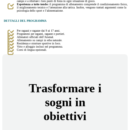
campo e a sfruttare i loro punti di forza in ogni situazione di gioco.
Esperienza a tutto tondo:
il programma di allenamento comprende il condizionamento fisico,
il miglioramento tecnico e l’attenzione alla tattica. Inoltre, vengono trattati argomenti come la
psicologia dello sport e l’alimentazione.
DETTAGLI DEL PROGRAMMA
Per ragazzi e ragazze dai 9 ai 17 anni.
Programmi per ragazzi, ragazze e portieri.
Allenatori ufficiali dell’Arsenal.
Allenamento su campi in erba naturale.
Residenza e strutture sportive in loco.
Vitto e alloggio inclusi nel programma.
Corsi di lingua opzionali.
Trasformare i
sogni in
obiettivi