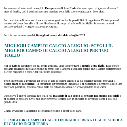
Soprattutto, ci sono molti campi in
Europa
e negli
Stati Uniti
che sono aperti ai giovani durante il
mese di luglio, così i genitori possono prendere nota delle date e organizzare i loro piani.
Poiché si tratta di un mese di vacanza, come genitore hai la possibilità di organizzare l’intero piano di
vacanza della tua famiglia e di coordinarlo con il campo di calcio di tuo figlio, in modo che tutti
possano godersi il viaggio senza complicazioni.
Ecco la nostra selezione dei
10 migliori campi di calcio
a luglio 2025
MIGLIORI CAMPI DI CALCIO A LUGLIO: SCEGLI IL
MIGLIOR CAMPO DI CALCIO A LUGLIO PER TUO
FIGLIO
Noi di
Ertheo
sappiamo che tu, come genitore, vuoi sempre
dare il meglio a tuo
figlio
. Ecco perché
abbiamo realizzato questa selezione di campi che ti aiuterà a scegliere quello che si adatta perfettamente
alle tue esigenze e a quelle del tuo futuro calciatore.
Se sei interessato a prenotare un posto in uno di questi campi o se hai qualche dubbio,
contatta il
nostro team di consulenti
. Ti forniranno un’assistenza imparziale e ti aiuteranno a prendere la migliore
decisione possibile, tenendo conto della tua situazione attuale e senza spendere soldi extra.
L’obiettivo è che tu sostenga tuo figlio nel
realizzare il suo sogno di crescere nel mondo del calcio
e
di godersi la passione per il suo sport preferito, sempre con la speranza di diventare come i suoi più
grandi idoli.
Grandi avventure ti aspettano all’orizzonte e sono a pochi click da te.
1. I MIGLIORI CAMPI DI CALCIO IN INGHILTERRA A LUGLIO: SCUOLA
DI CALCIO INGHILTERRA