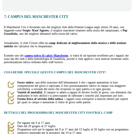
7. CAMPUS DEL MANCHESTER CITY
Il Manchester City è diventato uno dei migliori club della Premier League negli ultimi 20 anni, con
leggende come
Sergio ‘Kun’ Aguero
, il miglior marcatore straniero nella storia del campionato, e
Pep
Guardiola
, uno dei migliori allenatori nella storia del calcio.
Attualmente, il club
Citizen
offre un
camp dedicato al miglioramento della tecnica e delle nozioni
tattiche
dei calciatori che lo frequentano.
Essendo uno dei
campo estivo di calcio Manchester
, si tratta di un’opzione eccellente per i ragazzi che
sono fan del club e della metodologia di Guardiola, poiché il club applica i suoi esercizi incentrati sulla
periodizzazione tattica ordinata dallo staff tecnico.
COSA RENDE SPECIALE QUESTO CAMPUS DEL MANCHESTER CITY?
Focus tattico
: una delle massime dell’allenamento è che i ragazzi aumentino la loro
comprensione del gioco e capiscano il loro posizionamento tattico in campo con maggiore
solvibilità, a seconda del ruolo che ricoprono in ogni partita e in ogni giocata.
Varietà di modalità
: Il campus si adatta a ragazzi di diversi livelli di gioco, con allenatori che
analizzano le loro abilità e si preoccupano di rafforzare i concetti più importanti per loro.
Forma fisica al servizio della tattica
: i ragazzi sono sottoposti a esercizi intensi per coprire
gli spazi in campo e aumentare il ritmo di gioco nelle partite.
DETTAGLI DEL PROGRAMMA DEL MANCHESTER CITY FOOTBALL CAMP
Per ragazzi dai 9 ai 17 anni.
Date dal 29 giugno al 27 luglio.
Programma solo per le ragazze dai 9 ai 17 anni dal 13 luglio al 20 luglio con un programma
intensivo opzionale per le giocatrici dai 14 ai 17 anni.