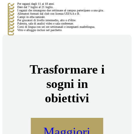
Per ragazzi dagli 11 ai 18 anni.
Date dal 7 luglio al 21 luglio.
I ragazzi che rimangono due settimane al campus partecipano a una gita.
Allenatori formati dal club con licenza UEFA A o B.
Campi in erba naturale.
Per giocatori di livello intermedio, alto o d’élite.
Palestra, sala di analisi video e sala conferenze.
Corsi di lingua con sei ore settimanali e insegnanti madrelingua.
Vitto e alloggio inclusi nel pacchetto.
Trasformare i
sogni in
obiettivi
Maggiori