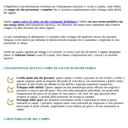
L’Inghilterra è una destinazione eccellente per l’allenamento calcistico e, vicino a Londra, viene offerto
un
campo ad alte prestazioni
e
completo
che si concentra completamente sullo sviluppo delle abilità
dei ragazzi.
Questo
campo estivo di calcio ad alte prestazioni Inghilterra
è offerto
da una scuola pubblica con
una lunga storia
nella formazione calcistica, con allenatori che hanno avuto esperienza nella Premier
League e in altre divisioni del calcio inglese.
La loro metodologia di allenamento si concentra sullo sviluppo del repertorio tecnico dei giocatori.
Vengono svolti esercizi per rafforzare le abilità tecniche avanzate che li aiuteranno a migliorare le loro
prestazioni in campo.
Anche per quanto riguarda gli alloggi e le strutture, la scuola è più che all’altezza. I ragazzi alloggiano
presso la
Oakham School
a nord di Londra, dove hanno a disposizione tutti i servizi e le strutture
sportive.
COSA DISTINGUE QUESTO CAMPO DI CALCIO IN INGHILTERRA?
Livello molto alto dei giocatori
: questo campo è rivolto a giocatori di alto livello o d’élite. I
ragazzi vengono spinti al massimo dal punto di vista fisico, con esercitazioni e partite contro
giocatori di alto livello per affinare le loro abilità e acquisire esperienza competitiva.
Sviluppo delle abilità
: Questo campus ha una metodologia molto efficace che migliora i
giocatori in tutte le aree del gioco. Non solo nelle prestazioni individuali, ma anche nella
comprensione del gioco da un punto di vista tattico e dei ruoli che ogni giocatore deve
ricoprire in campo, a seconda della posizione che occupa in squadra.
Psicologia dello sport
: gli allenatori sottolineano anche l’importanza di avere la giusta
mentalità in campo. I giocatori vengono messi sotto pressione per migliorare il loro processo
decisionale in pochi secondi, migliorando la loro fiducia nel gioco e la loro autonomia in
campo.
CARATTERISTICHE DEL CAMPO