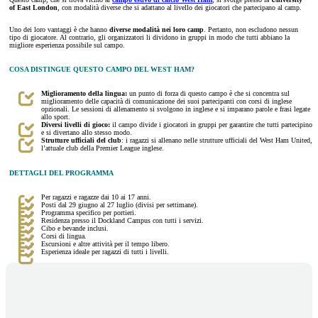
of East London
, con modalità diverse che si adattano al livello dei giocatori che partecipano al camp.
Uno dei loro vantaggi è che hanno
diverse modalità nei loro camp
. Pertanto, non escludono nessun
tipo di giocatore. Al contrario, gli organizzatori li dividono in gruppi in modo che tutti abbiano la
migliore esperienza possibile sul campo.
COSA DISTINGUE QUESTO CAMPO DEL WEST HAM?
Miglioramento della lingua:
un punto di forza di questo campo è che si concentra sul
miglioramento delle capacità di comunicazione dei suoi partecipanti con corsi di inglese
opzionali. Le sessioni di allenamento si svolgono in inglese e si imparano parole e frasi legate
allo sport.
Diversi livelli di gioco:
il campo divide i giocatori in gruppi per garantire che tutti partecipino
e si divertano allo stesso modo.
Strutture ufficiali del club
: i ragazzi si allenano nelle strutture ufficiali del West Ham United,
l’attuale club della Premier League inglese.
DETTAGLI DEL PROGRAMMA
Per ragazzi e ragazze dai 10 ai 17 anni.
Posti dal 29 giugno al 27 luglio (divisi per settimane).
Programma specifico per portieri.
Residenza presso il Dockland Campus con tutti i servizi.
Cibo e bevande inclusi.
Corsi di lingua.
Escursioni e altre attività per il tempo libero.
Esperienza ideale per ragazzi di tutti i livelli.