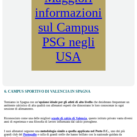
informazioni
sul Campus
PSG negli
USA
6. CAMPUS SPORTIVO DI VALENCIA IN SPAGNA
Torniamo in Spagna con un’
opzione ideale per gli atleti di alto livello
che desiderano frequentare un
ambiente calcistico di alta qualità con allenatori esperti che dimostrano le loro conoscenze in ogni
sessione di allenamento.
Riconosciuto come una delle migliori
scuole di calcio di Valencia
, questo istituto privato vanta diversi
anni di esperienza e una filosofia di lavoro influenzata dal calcio portoghese.
I suoi allenatori seguono una
metodologia simile a quella applicata nel Porto F.C.
, uno dei più
grandi club del
Portogallo
e culla di grandi stelle che hanno brillato con la nazionale guidata da