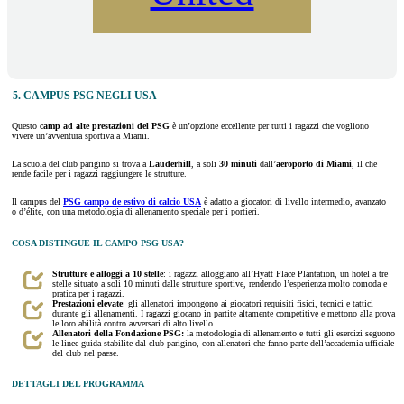
5. CAMPUS PSG NEGLI USA
Questo
camp ad alte prestazioni del PSG
è un’opzione eccellente per tutti i ragazzi che vogliono
vivere un’avventura sportiva a Miami.
La scuola del club parigino si trova a
Lauderhill
, a soli
30 minuti
dall’
aeroporto di Miami
, il che
rende facile per i ragazzi raggiungere le strutture.
Il campus del
PSG campo de estivo di calcio USA
è adatto a giocatori di livello intermedio, avanzato
o d’élite, con una metodologia di allenamento speciale per i portieri.
COSA DISTINGUE IL CAMPO PSG USA?
Strutture e alloggi a 10 stelle
: i ragazzi alloggiano all’Hyatt Place Plantation, un hotel a tre
stelle situato a soli 10 minuti dalle strutture sportive, rendendo l’esperienza molto comoda e
pratica per i ragazzi.
Prestazioni elevate
: gli allenatori impongono ai giocatori requisiti fisici, tecnici e tattici
durante gli allenamenti. I ragazzi giocano in partite altamente competitive e mettono alla prova
le loro abilità contro avversari di alto livello.
Allenatori della Fondazione PSG:
la metodologia di allenamento e tutti gli esercizi seguono
le linee guida stabilite dal club parigino, con allenatori che fanno parte dell’accademia ufficiale
del club nel paese.
DETTAGLI DEL PROGRAMMA