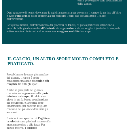
tennis provengono dalla coordinazione
delle gambe.
Ogni giocatore di tennis deve avere la rapidità necessaria per percorrere il campo da un lato all’altro
e avere
l’endurance fisica
appropriata per restituire i colpi che destabilizzano il gioco
dell’avversario.
Per questo motivo, nell’allenamento dei giocatori di
tennis
, si presta particolare attenzione ai
muscoli delle gambe e anche
all’elasticità
delle
ginocchia
e delle
caviglie
. Questo ha lo scopo di
evitare eventuali infortuni e di ottenere una
maggiore mobilità
in campo.
IL CALCIO, UN ALTRO SPORT MOLTO COMPLETO E
PRATICATO.
Probabilmente lo sport più popolare
del pianeta, il calcio è anche
considerato una delle
discipline più
complete
tra tutti gli sport.
Anche se gran parte del gioco si
concentra sulle
gambe
e sulla
parte
inferiore del corpo
, il calcio è un
gioco in cui la buona coordinazione
dei movimenti e la tecnica sono
fondamentali per avere un migliore
controllo del pallone e dominare gli
avversari.
Il calcio è uno sport in cui
l’agilità
e
la
velocità
sono prioritari rispetto alla
massa muscolare o alla forza. Per
questo motivo, i calciatori