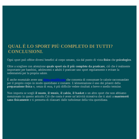
QUAL È LO SPORT PIÙ COMPLETO DI TUTTI?
CONCLUSIONI.
Ogni sport può offrire diversi benefici al corpo umano, sia dal punto di vista
fisico
che
psicologico
.
Oltre a scegliere con attenzione
quale sport sia il più completo da praticare
, ciò che è realmente
importante per bambini, adolescenti e adulti è praticare uno sport regolarmente e evitare la
sedentarietà per la propria salute.
È anche essenziale avere una
dieta equilibrata
che consenta di consumare le calorie raccomandate
per il proprio corpo in modo quotidiano e costante. L’alimentazione è uno dei pilastri della
preparazione fisica
e, senza di essa, è più difficile vedere risultati a breve e medio termine.
Non importa se scegli
il nuoto
,
il tennis
,
il calcio
,
il basket
o un altro sport che non abbiamo
menzionato in questo articolo.Ciò che conta è avere un’attività ricreativa che ti aiuti a
mantenerti
sano fisicamente
e ti permetta di rilassarti dalle turbolenze della vita quotidiana.