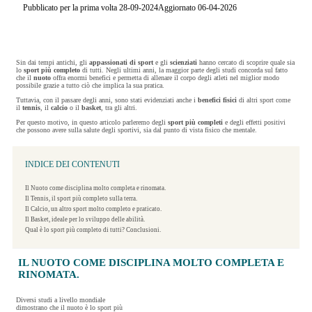
Pubblicato per la prima volta 28-09-2024
Aggiornato 06-04-2026
Sin dai tempi antichi, gli
appassionati di sport
e gli
scienziati
hanno cercato di scoprire quale sia
lo
sport più completo
di tutti. Negli ultimi anni, la maggior parte degli studi concorda sul fatto
che il
nuoto
offra enormi benefici e permetta di allenare il corpo degli atleti nel miglior modo
possibile grazie a tutto ciò che implica la sua pratica.
Tuttavia, con il passare degli anni, sono stati evidenziati anche i
benefici fisici
di altri sport come
il
tennis
,
il
calcio
o il
basket
, tra gli altri.
Per questo motivo, in questo articolo parleremo degli
sport più completi
e degli effetti positivi
che possono avere sulla salute degli sportivi, sia dal punto di vista fisico che mentale.
INDICE DEI CONTENUTI
Il Nuoto come disciplina molto completa e rinomata.
Il Tennis, il sport più completo sulla terra.
Il Calcio, un altro sport molto completo e praticato.
Il Basket, ideale per lo sviluppo delle abilità.
Qual è lo sport più completo di tutti? Conclusioni.
IL NUOTO COME DISCIPLINA MOLTO COMPLETA E
RINOMATA.
Diversi studi a livello mondiale
dimostrano che il nuoto è lo sport più