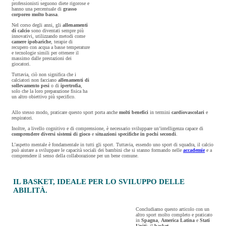
professionisti seguono diete rigorose e
hanno una percentuale di
grasso
corporeo molto bassa
.
Nel corso degli anni, gli
allenamenti
di calcio
sono diventati sempre più
innovativi, utilizzando metodi come
camere ipobariche
, terapie di
recupero con acqua a basse temperature
e tecnologie simili per ottenere il
massimo dalle prestazioni dei
giocatori.
Tuttavia, ciò non significa che i
calciatori non facciano
allenamenti di
sollevamento pesi
o di
ipertrofia
,
solo che la loro preparazione fisica ha
un altro obiettivo più specifico.
Allo stesso modo, praticare questo sport porta anche
molti benefici
in termini
cardiovascolari
e
respiratori.
Inoltre, a livello cognitivo e di comprensione, è necessario sviluppare un’intelligenza capace di
comprendere diversi sistemi di gioco
e
situazioni specifiche in pochi secondi
.
L’aspetto mentale è fondamentale in tutti gli sport. Tuttavia, essendo uno sport di squadra, il calcio
può aiutare a sviluppare le capacità sociali dei bambini che si stanno formando nelle
accademie
e a
comprendere il senso della collaborazione per un bene comune.
IL BASKET, IDEALE PER LO SVILUPPO DELLE
ABILITÀ.
Concludiamo questo articolo con un
altro sport molto completo e praticato
in
Spagna
,
America Latina
e
Stati
Uniti
: il
basket
.