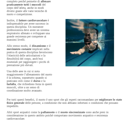
completo perché permette di
allenare
praticamente tutti i muscoli
del
corpo dell’atleta, anche in modi
diversi grazie alle varie tecniche di
nuoto e competizione.
Inoltre, il
fattore cardiovascolare
è
indispensabile per avere successo in
questa disciplina. Un nuotatore
professionista deve avere un sistema
respiratorio allenato e sviluppare una
grande resistenza per competere ai
massimi livelli.
Allo stesso modo, il
dinamismo
e il
movimento costante
implicati nella
pratica di questa disciplina favoriscono
l’elasticità delle articolazioni e la
flessibilità del corpo, anch’essi
essenziali per raggiungere i picchi di
prestazione più elevati.
Una delle aree in cui si nota
maggiormente l’allenamento del nuoto
è la schiena, soprattutto quando si
praticano stili come il
dorso
e la
farfalla
, che richiedono forza in questi
muscoli, oltre a un senso di
coordinazione molto avanzato.
Per tutti questi benefici, il nuoto è uno sport che gli esperti raccomandano per
migliorare lo stato
fisico generale
delle persone, a condizione che non abbiano infortuni o condizioni che possano
impedirlo.
Altri sport acquatici come la
pallanuoto
o il
nuoto sincronizzato
sono anche presi in
considerazione in questo ambito poiché comportano movimento acquatico e resistenza
cardiovascolare.