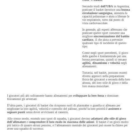
Secondo studi
dell’UBA
in Argentina,
praticare il basket favorisce una
buona
circolazione sanguigna
, aumenta la
capacità polmonare e aiuta a liberare le
vie respiratorie, tutto dal punto di
vista cardiovascolare.
In generale, gli esperti affermano che
praticare questo sport consente una
migliore
sincronizzazione del battito
cardiaco
, il che aiuta a prevenire
qualsiasi tipo di incidente di questo
tipo.
Come negli sport precedenti, il gioco
delle gambe è fondamentale per una
buona prestazione, quindi si cercano
agilità
,
dinamismo
e
velocità
negli
allenamenti.
Tuttavia, nel basket, possono esserci
diversi approcci nella preparazione
fisica dei giocatori a seconda della loro
altezza, del loro stile di gioco e della
loro massa muscolare.
I giocatori più alti solitamente hanno allenamenti per
sviluppare la loro forza
e dominare
fisicamente gli avversari.
D’altra parte, i giocatori di basket che ricoprono ruoli di playmaker o guardia si allenano per
migliorare la loro agilità, velocità e controllo del pallone, poiché la loro priorità è
assistere e
segnare punti
senza dover avvicinarsi al canestro.
Allo stesso modo, essendo uno sport di squadra, i giocatori devono
adattarsi allo stile di gioco
dell’allenatore
e
comprendere il loro ruolo in ciascuna delle azioni
. Il basket è un gioco molto
più tattico di quanto alcuni pensino, e l’allenamento mentale dei giocatori può essere la chiave per
avere una squadra di successo.