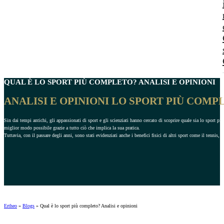
QUAL È LO
SPORT PIÙ COMPLETO
? ANALISI E OPINIONI
ANALISI E OPINIONI LO SPORT PIÙ COMP
Sin dai tempi antichi, gli appassionati di sport e gli scienziati hanno cercato di scoprire quale sia lo sport pi
miglior modo possibile grazie a tutto ciò che implica la sua pratica.
Tuttavia, con il passare degli anni, sono stati evidenziati anche i benefici fisici di altri sport come il tennis, il 
Ertheo
»
Blogs
»
Qual è lo sport più completo? Analisi e opinioni