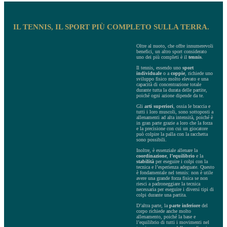
IL TENNIS, IL SPORT PIÙ COMPLETO SULLA TERRA.
Oltre al nuoto, che offre innumerevoli
benefici, un altro sport considerato
uno dei più completi è il
tennis
.
Il tennis, essendo uno
sport
individuale
o a
coppie
, richiede uno
sviluppo fisico molto elevato e una
capacità di concentrazione totale
durante tutta la durata delle partite,
poiché ogni azione dipende da te.
Gli
arti superiori
, ossia le braccia e
tutti i loro muscoli, sono sottoposti a
allenamenti ad alta intensità, poiché è
in gran parte grazie a loro che la forza
e la precisione con cui un giocatore
può colpire la palla con la racchetta
sono possibili.
Inoltre, è essenziale allenare la
coordinazione
,
l’equilibrio
e la
stabilità
per eseguire i colpi con la
tecnica e l’esperienza adeguate. Questo
è fondamentale nel tennis: non è utile
avere una grande forza fisica se non
riesci a padroneggiare la tecnica
necessaria per eseguire i diversi tipi di
colpi durante una partita.
D’altra parte, la
parte inferiore
del
corpo richiede anche molto
allenamento, poiché la base e
l’equilibrio di tutti i movimenti nel