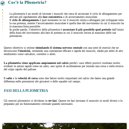
Cos’è la Pliometria?
La pliometria è un modo di lavorare i muscoli che cerca di accorciare il ciclo di allungamento per
arrivare più rapidamente alla
fase concentrica
o di accorciamento muscolare.
Il
ciclo di allungamento
è quel momento in cui il muscolo inizia a allungarsi per sviluppare tutta
la sua potenza, mentre l’accorciamento muscolare è quella fase del movimento in cui il muscolo ha
la massima forza possibile.
In poche parole, l’obiettivo della pliometria è
accorciare il più possibile quel periodo
dall’inizio
della forza del movimento alla fase di potenza in cui il muscolo lavora al massimo delle sue
prestazioni.
Questo obiettivo si ottiene
stimolando il sistema nervoso centrale
con una serie di esercizi che ne
favoriscono
l’elasticità
, ottenendo una contrazione efficace e rapida dei muscoli, ideale per atleti di alto
rendimento come calciatori, corridori o atleti.
La pliometria viene applicata ampiamente nel calcio
perché i suoi effetti positivi risultano molto
evidenti in azioni rapide come un salto, uno sprint di accelerazione per iniziare una corsa o nella tecnica
del colpo rapido del pallone.
Il
salto
e la
velocità di corsa
sono due fattori molto importanti nel calcio che fanno una grande
differenza nelle prestazioni dei giocatori e delle squadre sul campo.
FASI DELLA PLIOMETRIA
Gli esercizi pliometrici si dividono in
tre fasi
. Queste tre fasi lavorano il muscolo in modi diversi e lo
preparano per un funzionamento ottimale quando necessario.