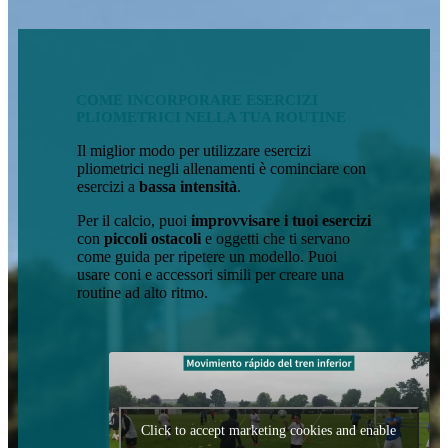
COME INCORPORARE ESERCIZI
PLIOMETRICI NELLA TUA ROUTINE
Il miglior modo per utilizzare esercizi
pliometrici negli allenamenti è cominciare con
esercizi a
bassa intensità
.
Per il calcio, puoi
improvvisare i tuoi esercizi
con
piccoli ostacoli
e oggetti che ti servano
come guida per ripetere un modello. Puoi
usare coni e accessori simili per creare una
routine ad alto ritmo.
Click to accept marketing cookies and enable