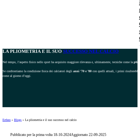
LA PLIOMETRIA E IL SUO
SUCCESSO NEL CALCIO
Nel tempo, l’aspetto fisico nello sport ha acquisito maggiore rilevanza e, ultimamente, tecniche come la
plio
Se confrontiamo la condizione fisica dei calciatori degli
anni ’70 e ’80
con quelli attuali, i primi risulterebb
come al giorno d’oggi.
Ertheo
»
Blogs
»
La pliometria e il suo successo nel calcio
Pubblicato per la prima volta 18-10-2024
Aggiornato 22-09-2025