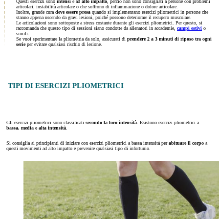
Questi esercizi sono
intensi
e ad
alto impatto
, perciò non sono consigliati a persone con problemi
articolari, instabilità articolare o che soffrono di infiammazione o dolore articolare.
Inoltre, grande cura
deve essere presa
quando si implementano esercizi pliometrici in persone che
stanno appena uscendo da gravi lesioni, poiché possono deteriorare il recupero muscolare.
Le articolazioni sono sottoposte a stress costante durante gli esercizi pliometrici. Per questo, si
raccomanda che questo tipo di sessioni siano condotte da allenatori in accademie,
campi estivi
o
simili.
Se vuoi sperimentare la pliometria da solo, assicurati di
prendere 2 a 3 minuti di riposo tra ogni
serie
per evitare qualsiasi rischio di lesione.
TIPI DI ESERCIZI PLIOMETRICI
Gli esercizi pliometrici sono classificati
secondo la loro intensità
. Esistono esercizi pliometrici a
bassa, media e alta intensità
.
Si consiglia ai principianti di iniziare con esercizi pliometrici a bassa intensità per
abituare il corpo
a
questi movimenti ad alto impatto e prevenire qualsiasi tipo di infortunio.