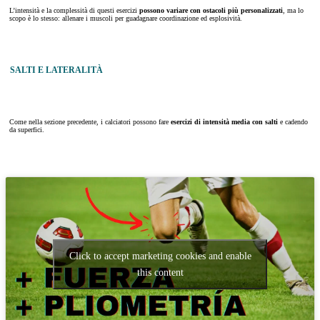
L’intensità e la complessità di questi esercizi
possono variare con ostacoli più personalizzati
, ma lo
scopo è lo stesso: allenare i muscoli per guadagnare coordinazione ed esplosività.
SALTI E LATERALITÀ
Come nella sezione precedente, i calciatori possono fare
esercizi di intensità media con salti
e cadendo
da superfici.
Click to accept marketing cookies and enable
this content