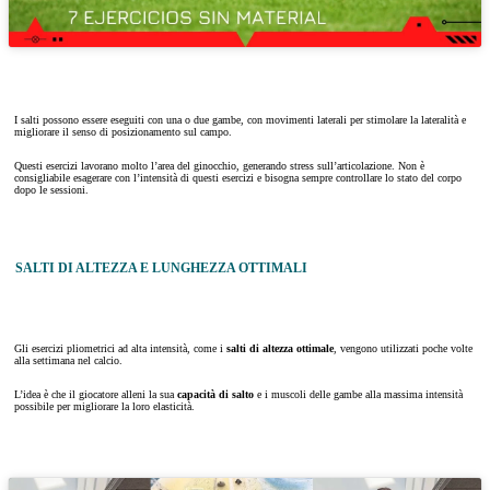
I salti possono essere eseguiti con una o due gambe, con movimenti laterali per stimolare la lateralità e
migliorare il senso di posizionamento sul campo.
Questi esercizi lavorano molto l’area del ginocchio, generando stress sull’articolazione. Non è
consigliabile esagerare con l’intensità di questi esercizi e bisogna sempre controllare lo stato del corpo
dopo le sessioni.
SALTI DI ALTEZZA E LUNGHEZZA OTTIMALI
Gli esercizi pliometrici ad alta intensità, come i
salti di altezza ottimale
, vengono utilizzati poche volte
alla settimana nel calcio.
L’idea è che il giocatore alleni la sua
capacità di salto
e i muscoli delle gambe alla massima intensità
possibile per migliorare la loro elasticità.