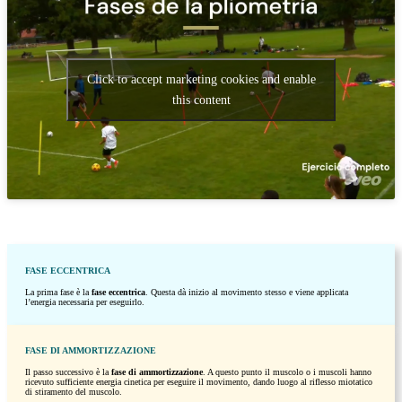
Click to accept marketing cookies and enable
this content
FASE ECCENTRICA
La prima fase è la
fase eccentrica
. Questa dà inizio al movimento stesso e viene applicata
l’energia necessaria per eseguirlo.
FASE DI AMMORTIZZAZIONE
Il passo successivo è la
fase di ammortizzazione
. A questo punto il muscolo o i muscoli hanno
ricevuto sufficiente energia cinetica per eseguire il movimento, dando luogo al riflesso miotatico
di stiramento del muscolo.