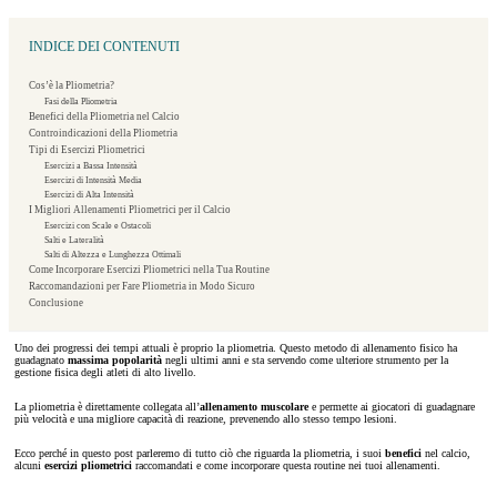
INDICE DEI CONTENUTI
Cos’è la Pliometria?
Fasi della Pliometria
Benefici della Pliometria nel Calcio
Controindicazioni della Pliometria
Tipi di Esercizi Pliometrici
Esercizi a Bassa Intensità
Esercizi di Intensità Media
Esercizi di Alta Intensità
I Migliori Allenamenti Pliometrici per il Calcio
Esercizi con Scale e Ostacoli
Salti e Lateralità
Salti di Altezza e Lunghezza Ottimali
Come Incorporare Esercizi Pliometrici nella Tua Routine
Raccomandazioni per Fare Pliometria in Modo Sicuro
Conclusione
Uno dei progressi dei tempi attuali è proprio la pliometria. Questo metodo di allenamento fisico ha
guadagnato
massima popolarità
negli ultimi anni e sta servendo come ulteriore strumento per la
gestione fisica degli atleti di alto livello.
La pliometria è direttamente collegata all’
allenamento muscolare
e permette ai giocatori di guadagnare
più velocità e una migliore capacità di reazione, prevenendo allo stesso tempo lesioni.
Ecco perché in questo post parleremo di tutto ciò che riguarda la pliometria, i suoi
benefici
nel calcio,
alcuni
esercizi pliometrici
raccomandati e come incorporare questa routine nei tuoi allenamenti.