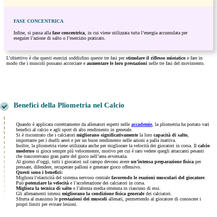
FASE CONCENTRICA
Infine, si passa alla
fase concentrica
, in cui viene utilizzata tutta l’energia accumulata per
eseguire l’azione di salto o l’esercizio praticato.
L’obiettivo è che questi esercizi soddisfino queste tre fasi per
stimolare il riflesso miotatico
e fare in
modo che i muscoli possano accorciare e
aumentare le loro prestazioni
nelle tre fasi del movimento.
Benefici della Pliometria nel Calcio
Quando è applicata correttamente da allenatori esperti nelle
accademie
, la pliometria ha portato vari
benefici al calcio e agli sport di alto rendimento in generale.
Si è riscontrato che i calciatori
migliorano significativamente
la loro
capacità di salto
,
importante per i duelli aerei e per un buon rendimento nelle azioni a palla inattiva.
Inoltre, la pliometria viene utilizzata anche per migliorare la velocità dei giocatori in corsa. Il
calcio
moderno
si gioca sempre più velocemente, motivo per cui è raro vedere quegli attaccanti pesanti
che trascorrevano gran parte del gioco nell’area avversaria.
Al giorno d’oggi, tutti i giocatori sul campo devono avere
un’intensa preparazione fisica
per
pressare, difendere, recuperare palloni e generare gioco offensivo.
Questi sono i benefici:
Migliora l’elasticità del sistema nervoso centrale
favorendo le reazioni muscolari del giocatore
.
Può
potenziare la velocità
e l’accelerazione dei calciatori in corsa.
Migliora la tecnica di salto
e l’altezza media ottenuta in ciascuno di essi.
Gli allenamenti intensi
migliorano la condizione fisica generale
dei calciatori.
Sfrutta al massimo le
prestazioni dei muscoli
allenati, permettendo al giocatore di conoscere i
propri limiti per evitare lesioni.