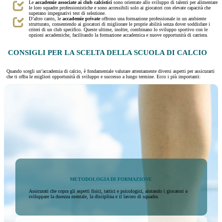
Le
accademie associate ai club calcistici
sono orientate allo sviluppo di talenti per alimentare
le loro squadre professionistiche e sono accessibili solo ai giocatori con elevate capacità che
superano impegnativi test di selezione.
D’altro canto, le
accademie private
offrono una formazione professionale in un ambiente
strutturato, consentendo ai giocatori di migliorare le proprie abilità senza dover soddisfare i
criteri di un club specifico. Queste ultime, inoltre, combinano lo sviluppo sportivo con le
opzioni accademiche, facilitando la formazione accademica e nuove opportunità di carriera.
CONSIGLI PER LA SCELTA DELLA SCUOLA DI CALCIO
Quando scegli un’accademia di calcio, è fondamentale valutare attentamente diversi aspetti per assicurarti
che ti offra le migliori opportunità di sviluppo e successo a lungo termine. Ecco i più importanti:
METODOLOGIA DI FORMAZIONE
Assicurati che copra gli aspetti fisici, tattici e psicologici, aiutando i giocatori a
sviluppare la durezza mentale, la disciplina e il lavoro di squadra.