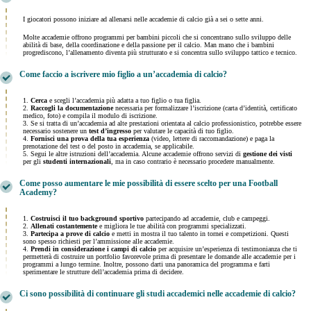
I giocatori possono iniziare ad allenarsi nelle accademie di calcio già a sei o sette anni.
Molte accademie offrono programmi per bambini piccoli che si concentrano sullo sviluppo delle
abilità di base, della coordinazione e della passione per il calcio. Man mano che i bambini
progrediscono, l’allenamento diventa più strutturato e si concentra sullo sviluppo tattico e tecnico.
Come faccio a iscrivere mio figlio a un’accademia di calcio?
1.
Cerca
e scegli l’accademia più adatta a tuo figlio o tua figlia.
2.
Raccogli la documentazione
necessaria per formalizzare l’iscrizione (carta d’identità, certificato
medico, foto) e compila il modulo di iscrizione.
3. Se si tratta di un’accademia ad alte prestazioni orientata al calcio professionistico, potrebbe essere
necessario sostenere un
test d’ingresso
per valutare le capacità di tuo figlio.
4.
Fornisci una prova della tua esperienza
(video, lettere di raccomandazione) e paga la
prenotazione del test o del posto in accademia, se applicabile.
5. Segui le altre istruzioni dell’accademia. Alcune accademie offrono servizi di
gestione dei visti
per gli
studenti internazionali
, ma in caso contrario è necessario procedere manualmente.
Come posso aumentare le mie possibilità di essere scelto per una Football
Academy?
1.
Costruisci il tuo background sportivo
partecipando ad accademie, club e campeggi.
2.
Allenati costantemente
e migliora le tue abilità con programmi specializzati.
3.
Partecipa a prove di calcio
e metti in mostra il tuo talento in tornei e competizioni. Questi
sono spesso richiesti per l’ammissione alle accademie.
4.
Prendi in considerazione i campi di calcio
per acquisire un’esperienza di testimonianza che ti
permetterà di costruire un portfolio favorevole prima di presentare le domande alle accademie per i
programmi a lungo termine. Inoltre, possono darti una panoramica del programma e farti
sperimentare le strutture dell’accademia prima di decidere.
Ci sono possibilità di continuare gli studi accademici nelle accademie di calcio?