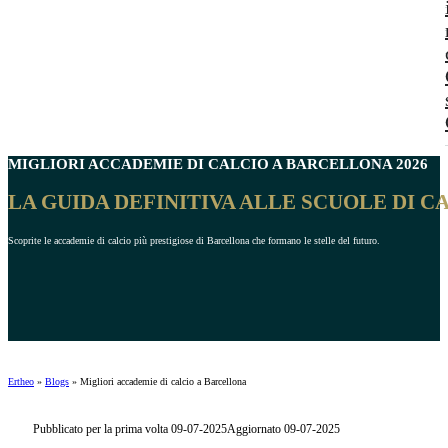
MIGLIORI
ACCADEMIE DI CALCIO A BARCELLONA
2026
LA GUIDA DEFINITIVA ALLE SCUOLE DI 
Scoprite le accademie di calcio più prestigiose di Barcellona che formano le stelle del futuro.
Ertheo
»
Blogs
»
Migliori accademie di calcio a Barcellona
Pubblicato per la prima volta 09-07-2025
Aggiornato 09-07-2025