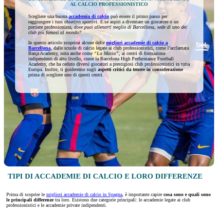
AL CALCIO PROFESSIONISTICO
Scegliere una buona
accademia di calcio
può essere il primo passo per
raggiungere i tuoi obiettivi sportivi. E se aspiri a diventare un giocatore o un
portiere professionista,
dove puoi allenarti meglio di Barcellona, sede di uno dei
club più famosi al mondo?
In questo articolo scoprirai alcune delle
migliori accademie di calcio a
Barcellona
, dalle scuole di calcio legate ai club professionistici, come l’acclamata
Barça Academy, nota anche come
“La Masia”,
ai centri di formazione
indipendenti di alto livello, come la Barcelona High Performance Football
Academy, che ha ceduto diversi giocatori a prestigiosi club professionistici in tutta
Europa. Inoltre, ti guideremo sugli
aspetti critici da tenere in considerazione
prima di scegliere uno di questi centri.
TIPI DI ACCADEMIE DI CALCIO E LORO DIFFERENZE
Prima di scoprire le
migliori accademie di calcio in Spagna
, è importante capire
cosa sono e quali sono
le principali differenze
tra loro. Esistono due categorie principali: le accademie legate ai club
professionistici e le accademie private indipendenti.