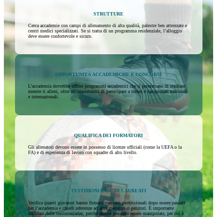
STRUTTURE
Cerca accademie con campi di allenamento di alta qualità, palestre ben attrezzate e
centri medici specializzati. Se si tratta di un programma residenziale, l’alloggio
deve essere confortevole e sicuro.
OPPORTUNITÀ ACCADEMICHE E CONCORSI
L’accademia dovrebbe offrire programmi accademici che ti permettano di studiare
mentre ti alleni, oltre all’opportunità di partecipare a tornei e campionati nazionali
e internazionali.
QUALIFICA DEI FORMATORI
Gli allenatori devono essere in possesso di licenze ufficiali (come la UEFA o la
FA) e di esperienza di lavoro con squadre di alto livello.
TESTIMONIANZE DI LAUREATI
Verifica quanti giocatori hanno firmato contratti professionali dopo essere passati
per l’accademia e chiedi referenze ad altri giocatori o genitori. È importante
diffidare delle testimonianze, perché alcune possono essere manipolate, per cui è