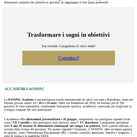
formazione completa che permetta ai giocatori di raggiungere il loro pieno potenziale.
Trasformare i sogni in obiettivi
Stai cercando il programma di calcio ideale?
Contattaci!
ACCADEMIA WOSPAC
La
WOSPAC Academy
è una prestigiosa scuola internazionale di calcio con sede a Barcellona, creata per
formare giovani talenti tra i
10 e i 24 anni
. Dalla sua fondazione nel 2010, ha formato più di 500
giocatori di varie nazionalità, combinando formazione sportiva, accademica e personale per migliorare lo
sviluppo integrale dei suoi partecipanti.
L’accademia offre
allenamenti personalizzati e di gruppo
, competendo con prestigiose squadre locali
come l’
UE Cornellà
e altri prestigiosi club calcistici come l’
FC Barcelona
. I programmi prevedono
dalle
8 alle 10 sessioni di allenamento settimanali sul campo e in palestra
, oltre a partite ufficiali, a
seconda della licenza del giocatore. Per quanto riguarda l’istruzione, il WOSPAC offre un’ampia gamma
di opzioni, come l’International Baccalaureate (IB), i sistemi scolastici americano, francese e spagnolo, i
corsi di lingua e le qualifiche UEFA.