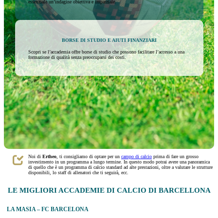
essenziale un’indagine obiettiva e imparziale.
BORSE DI STUDIO E AIUTI FINANZIARI
Scopri se l’accademia offre borse di studio che possono facilitare l’accesso a una
formazione di qualità senza preoccuparsi dei costi.
Noi di
Ertheo
,
ti consigliamo di optare per un
campo di calcio
prima di fare un grosso
investimento in un programma a lungo termine. In questo modo potrai avere una panoramica
di quello che è un programma di calcio standard ad alte prestazioni, oltre a valutare le strutture
disponibili, lo staff di allenatori che ti seguirà, ecc.
LE MIGLIORI ACCADEMIE DI CALCIO DI BARCELLONA
LA MASIA – FC BARCELONA