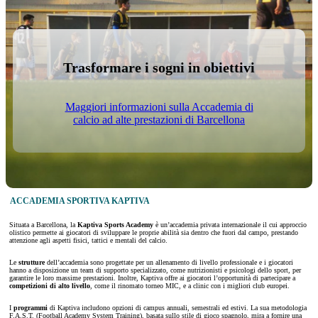
Trasformare i sogni in obiettivi
Maggiori informazioni sulla Accademia di
calcio ad alte prestazioni di Barcellona
ACCADEMIA SPORTIVA KAPTIVA
Situata a Barcellona, la
Kaptiva Sports Academy
è un’accademia privata internazionale il cui approccio
olistico permette ai giocatori di sviluppare le proprie abilità sia dentro che fuori dal campo, prestando
attenzione agli aspetti fisici, tattici e mentali del calcio.
Le
strutture
dell’accademia sono progettate per un allenamento di livello professionale e i giocatori
hanno a disposizione un team di supporto specializzato, come nutrizionisti e psicologi dello sport, per
garantire le loro massime prestazioni. Inoltre, Kaptiva offre ai giocatori l’opportunità di partecipare a
competizioni di alto livello
, come il rinomato torneo MIC, e a clinic con i migliori club europei.
I
programmi
di Kaptiva includono opzioni di campus annuali, semestrali ed estivi. La sua metodologia
F.A.S.T. (Football Academy System Training), basata sullo stile di gioco spagnolo, mira a fornire una