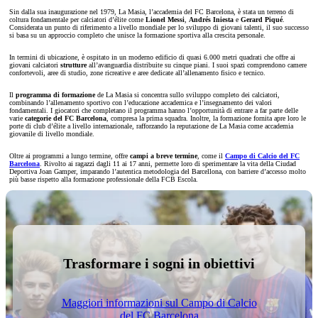
Sin dalla sua inaugurazione nel 1979, La Masia, l’accademia del FC Barcelona, è stata un terreno di
coltura fondamentale per calciatori d’élite come
Lionel Messi
,
Andrés Iniesta
e
Gerard Piqué
.
Considerata un punto di riferimento a livello mondiale per lo sviluppo di giovani talenti, il suo successo
si basa su un approccio completo che unisce la formazione sportiva alla crescita personale.
In termini di ubicazione, è ospitato in un moderno edificio di quasi 6.000 metri quadrati che offre ai
giovani calciatori
strutture
all’avanguardia distribuite su cinque piani. I suoi spazi comprendono camere
confortevoli, aree di studio, zone ricreative e aree dedicate all’allenamento fisico e tecnico.
Il
programma di formazione
de La Masia si concentra sullo sviluppo completo dei calciatori,
combinando l’allenamento sportivo con l’educazione accademica e l’insegnamento dei valori
fondamentali. I giocatori che completano il programma hanno l’opportunità di entrare a far parte delle
varie
categorie del FC Barcelona
, compresa la prima squadra. Inoltre, la formazione fornita apre loro le
porte di club d’élite a livello internazionale, rafforzando la reputazione de La Masia come accademia
giovanile di livello mondiale.
Oltre ai programmi a lungo termine, offre
campi a breve termine
, come il
Campo di Calcio del FC
Barcelona
. Rivolto ai ragazzi dagli 11 ai 17 anni, permette loro di sperimentare la vita della Ciudad
Deportiva Joan Gamper, imparando l’autentica metodologia del Barcellona, con barriere d’accesso molto
più basse rispetto alla formazione professionale della FCB Escola.
Trasformare i sogni in obiettivi
Maggiori informazioni sul Campo di Calcio
del FC Barcelona