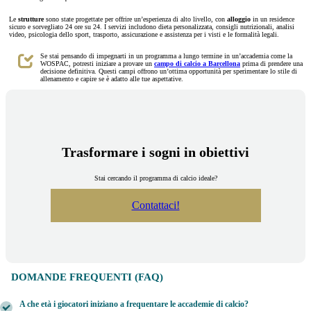
Le
strutture
sono state progettate per offrire un’esperienza di alto livello, con
alloggio
in un residence
sicuro e sorvegliato 24 ore su 24. I servizi includono dieta personalizzata, consigli nutrizionali, analisi
video, psicologia dello sport, trasporto, assicurazione e assistenza per i visti e le formalità legali.
Se stai pensando di impegnarti in un programma a lungo termine in un’accademia come la
WOSPAC, potresti iniziare a provare un
campo di calcio a Barcellona
prima di prendere una
decisione definitiva. Questi campi offrono un’ottima opportunità per sperimentare lo stile di
allenamento e capire se è adatto alle tue aspettative.
Trasformare i sogni in obiettivi
Stai cercando il programma di calcio ideale?
Contattaci!
DOMANDE FREQUENTI (FAQ)
A che età i giocatori iniziano a frequentare le accademie di calcio?