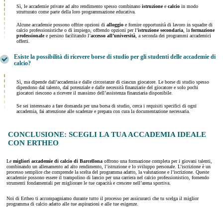
Sì, le accademie private ad alto rendimento spesso combinano
istruzione
e
calcio
in modo
strutturato come parte della loro programmazione educativa.
Alcune accademie possono offrire opzioni di
alloggio
e fornire opportunità di lavoro in squadre di
calcio professionistiche o di impiego, offrendo opzioni per l’
istruzione secondaria
, la
formazione
professionale
e persino facilitando l’
accesso all’università
, a seconda dei programmi accademici
offerti.
Esiste la possibilità di ricevere borse di studio per gli studenti delle accademie di
calcio?
Sì, ma dipende dall’accademia e dalle circostanze di ciascun giocatore. Le borse di studio spesso
dipendono dal talento, dal potenziale e dalle necessità finanziarie del giocatore e solo pochi
giocatori riescono a ricevere il massimo dell’assistenza finanziaria disponibile.
Se sei interessato a fare domanda per una borsa di studio, cerca i requisiti specifici di ogni
accademia, fai attenzione alle scadenze e prepara con cura la documentazione necessaria.
CONCLUSIONE: SCEGLI LA TUA ACCADEMIA IDEALE
CON ERTHEO
Le
migliori accademie di calcio di
Barcellona
offrono una formazione completa per i giovani talenti,
combinando un allenamento ad alto rendimento, l’istruzione e lo sviluppo personale. L’iscrizione è un
processo semplice che comprende la scelta del programma adatto, la valutazione e l’iscrizione. Queste
accademie possono essere il trampolino di lancio per una carriera nel calcio professionistico, fornendo
strumenti fondamentali per migliorare le tue capacità e crescere nell’arena sportiva.
Noi di Ertheo ti accompagniamo durante tutto il processo per assicurarci che tu scelga il miglior
programma di calcio adatto alle tue aspirazioni e alle tue esigenze.