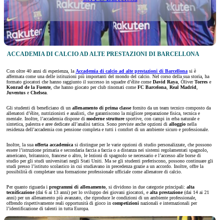
ACCADEMIA DI CALCIO AD ALTE PRESTAZIONI DI BARCELLONA
Con oltre 40 anni di esperienza, la
Accademia di calcio ad alte prestazioni di Barcellona
si è
affermata come una delle istituzioni più importanti del mondo del calcio. Nel corso della sua storia, ha
formato giocatori che hanno raggiunto il successo in squadre d’élite come
David Raya
, Óliver
Torres
e
Konrad de la Fuente
, che hanno giocato per club rinomati come
FC Barcelona
,
Real Madrid
,
Juventus
e
Chelsea
.
Gli studenti di
beneficiano di un
allenamento di prima classe
fornito da un team tecnico composto da
allenatori d’élite, nutrizionisti e analisti, che garantiscono la migliore preparazione fisica, tecnica e
mentale. Inoltre, l’accademia dispone di
moderne strutture
sportive, con campi in erba naturale e
sintetica, palestra e aree dedicate all’analisi tattica. Sono previste anche opzioni di
alloggio
nella
residenza dell’accademia con pensione completa e tutti i comfort di un ambiente sicuro e professionale.
Inoltre, la sua
offerta accademica
si distingue per le varie opzioni di studio personalizzate, che possono
essere l’istruzione primaria e secondaria faccia a faccia o a distanza nei sistemi regolamentati spagnolo,
americano, britannico, francese o altro, le lezioni di spagnolo se necessario e l’accesso alle borse di
studio per gli studi universitari negli Stati Uniti. Ma se gli studenti preferiscono, possono continuare gli
studi presso l’istituto scolastico in cui studiavano in precedenza grazie a un accordo. Inoltre, offre la
possibilità di completare una formazione professionale ufficiale come allenatore di calcio.
Per quanto riguarda i
programmi di allenamento
, si dividono in due categorie principali:
alta
tecnificazione
(dai 6 ai 13 anni) per lo sviluppo dei giovani giocatori, e
alta prestazione
(dai 14 ai 21
anni) per un allenamento più avanzato, che riproduce le condizioni di un ambiente professionale,
offrendo rispettivamente reali opportunità di gioco in
competizioni
nazionali e internazionali per
l’identificazione di talenti in tutta Europa.