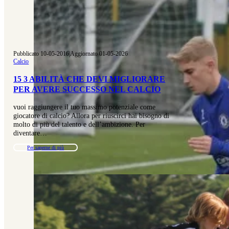
Pubblicato 10-05-2016
|
Aggiornato 01-05-2026
Calcio
15 3 ABILITÀ CHE DEVI MIGLIORARE
PER AVERE SUCCESSO NEL CALCIO
vuoi raggiungere il tuo massimo potenziale come
giocatore di calcio? Allora per riuscirci hai bisogno di
molto di più del talento e dell’ambizione. Per
diventare…
Per saperne di più