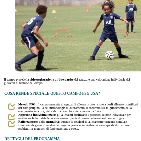
Il campo prevede la
videoregistrazione di due partite
dei ragazzi e una valutazione individuale dei
giocatori al termine del campo.
COSA RENDE SPECIALE QUESTO CAMPO PSG USA?
Metodo PSG
: il campo permette ai ragazzi di allenarsi sotto la tutela degli allenatori certificati
del club parigino, la cui metodologia di allenamento si concentra sul miglioramento della
comprensione tattica, delle abilità tecniche e della resistenza fisica.
Approccio individualizzato
: gli allenatori analizzano i giocatori su base individuale per
migliorare le loro debolezze e rafforzare i punti di forza che hanno sul campo di gioco.
Rafforzamento della mentalità
: durante le sessioni di allenamento vengono simulate
situazioni di gioco in modo che i ragazzi possano aumentare la loro capacità di risolvere i
problemi in momenti di forte pressione e stress.
DETTAGLI DEL PROGRAMMA