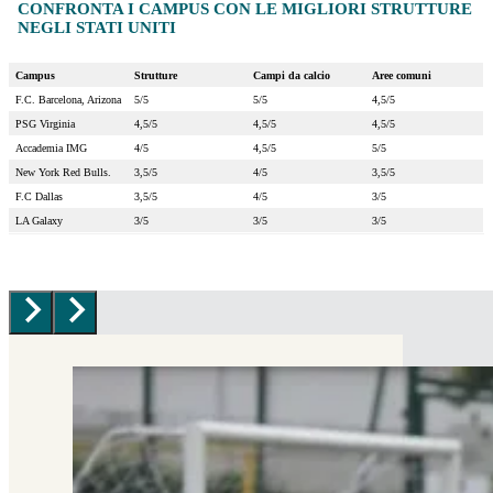
CONFRONTA I CAMPUS CON LE MIGLIORI STRUTTURE
NEGLI STATI UNITI
Campus
Strutture
Campi da calcio
Aree comuni
F.C. Barcelona, Arizona
5/5
5/5
4,5/5
PSG Virginia
4,5/5
4,5/5
4,5/5
Accademia IMG
4/5
4,5/5
5/5
New York Red Bulls.
3,5/5
4/5
3,5/5
F.C Dallas
3,5/5
4/5
3/5
LA Galaxy
3/5
3/5
3/5