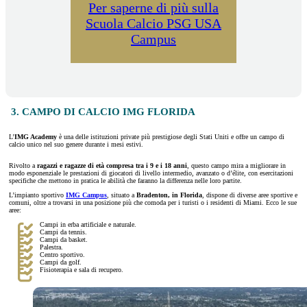
Per saperne di più sulla
Scuola Calcio PSG USA
Campus
3. CAMPO DI CALCIO IMG FLORIDA
L’
IMG Academy
è una delle istituzioni private più prestigiose degli Stati Uniti e offre un campo di
calcio unico nel suo genere durante i mesi estivi.
Rivolto a
ragazzi e ragazze di età compresa tra i 9 e i 18 anni
, questo campo mira a migliorare in
modo esponenziale le prestazioni di giocatori di livello intermedio, avanzato o d’élite, con esercitazioni
specifiche che mettono in pratica le abilità che faranno la differenza nelle loro partite.
L’impianto sportivo
IMG Campus
, situato a
Bradenton, in Florida
, dispone di diverse aree sportive e
comuni, oltre a trovarsi in una posizione più che comoda per i turisti o i residenti di Miami. Ecco le sue
aree:
Campi in erba artificiale e naturale.
Campi da tennis.
Campi da basket.
Palestra.
Centro sportivo.
Campi da golf.
Fisioterapia e sala di recupero.