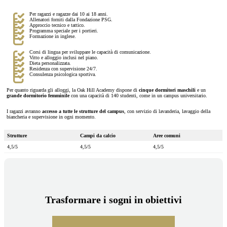
Per ragazzi e ragazze dai 10 ai 18 anni.
Allenatori forniti dalla Fondazione PSG.
Approccio tecnico e tattico.
Programma speciale per i portieri.
Formazione in inglese.
Corsi di lingua per sviluppare le capacità di comunicazione.
Vitto e alloggio inclusi nel piano.
Dieta personalizzata.
Residenza con supervisione 24/7.
Consulenza psicologica sportiva.
Per quanto riguarda gli alloggi, la Oak Hill Academy dispone di
cinque dormitori maschili
e un
grande dormitorio femminile
con una capacità di 140 studenti, come in un campus universitario.
I ragazzi avranno
accesso a tutte le strutture del campus
, con servizio di lavanderia, lavaggio della
biancheria e supervisione in ogni momento.
Strutture
Campi da calcio
Aree comuni
4,5/5
4,5/5
4,5/5
Trasformare i sogni in obiettivi