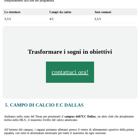
completamento alla fine del programma.
Le strutture
Campi da calcio
Aree comuni
3,5/5
4/5
3,5/5
Trasformare i sogni in obiettivi
contattaci ora!
5. CAMPO DI CALCIO F.C DALLAS
Andiamo nello stato del Texas per presentarti il
campus dell’F.C Dallas
, un altro club che attualmente
milita nella MLS, il massimo livello del calcio americano.
All’interno del campus, i ragazzi potranno allenarsi presso il centro di allenamento sportivo della prima
squadra, con tutte le attrezzature necessarie per trarre il massimo da ogni sessione.