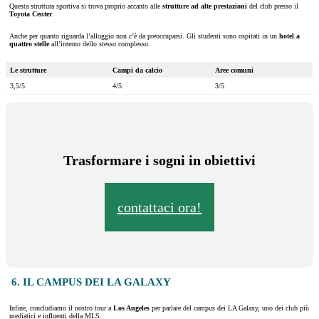
Questa struttura sportiva si trova proprio accanto alle
strutture ad alte prestazioni
del club presso il
Toyota Center
.
Anche per quanto riguarda l’alloggio non c’è da preoccuparsi. Gli studenti sono ospitati in un
hotel a
quattro stelle
all’interno dello stesso complesso.
Le strutture
Campi da calcio
Aree comuni
3,5/5
4/5
3/5
Trasformare i sogni in obiettivi
contattaci ora!
6. IL CAMPUS DEI LA GALAXY
Infine, concludiamo il nostro tour a
Los Angeles
per parlare del campus dei LA Galaxy, uno dei club più
mediatici e influenti della MLS.