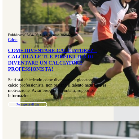
Pubblicato 07-04-2016
|
Aggiornato 30-04-2026
Calcio
COME DIVENTARE CALCIATORE? –
CALCOLA LE TUE POSSIBILITÀ DI
DIVENTARE UN CALCIATORE
PROFESSIONISTA!
Se ti stai chiedendo come diventare un giocatore di
calcio professionista, non bastano il talento naturale e la
motivazione. Avrai bisogno di contatti, supporto,
informazioni…
Per saperne di più