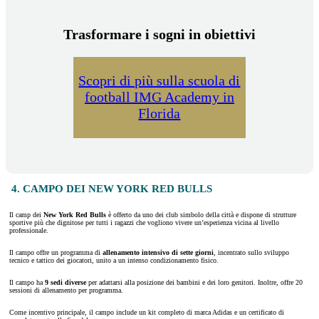
Trasformare i sogni in obiettivi
Scopri di più sulla scuola di
football IMG Academy in
Florida
4. CAMPO DEI NEW YORK RED BULLS
Il camp dei
New York Red Bulls
è offerto da uno dei club simbolo della città e dispone di strutture
sportive più che dignitose per tutti i ragazzi che vogliono vivere un’esperienza vicina al livello
professionale.
Il campo offre un programma di
allenamento intensivo di sette giorni
, incentrato sullo sviluppo
tecnico e tattico dei giocatori, unito a un intenso condizionamento fisico.
Il campo ha
9 sedi diverse
per adattarsi alla posizione dei bambini e dei loro genitori. Inoltre, offre 20
sessioni di allenamento per programma.
Come incentivo principale, il campo include un kit completo di marca Adidas e un certificato di