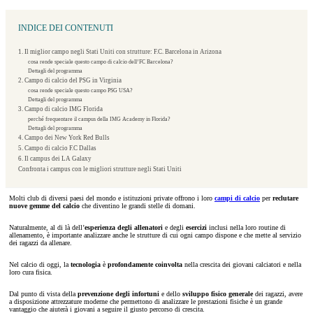
INDICE DEI CONTENUTI
1. Il miglior campo negli Stati Uniti con strutture: F.C. Barcelona in Arizona
cosa rende speciale questo campo di calcio dell’FC Barcelona?
Dettagli del programma
2. Campo di calcio del PSG in Virginia
cosa rende speciale questo campo PSG USA?
Dettagli del programma
3. Campo di calcio IMG Florida
perché frequentare il campus della IMG Academy in Florida?
Dettagli del programma
4. Campo dei New York Red Bulls
5. Campo di calcio F.C Dallas
6. Il campus dei LA Galaxy
Confronta i campus con le migliori strutture negli Stati Uniti
Molti club di diversi paesi del mondo e istituzioni private offrono i loro
campi di calcio
per
reclutare
nuove gemme del calcio
che diventino le grandi stelle di domani.
Naturalmente, al di là dell’
esperienza degli allenatori
e degli
esercizi
inclusi nella loro routine di
allenamento, è importante analizzare anche le strutture di cui ogni campo dispone e che mette al servizio
dei ragazzi da allenare.
Nel calcio di oggi, la
tecnologia
è
profondamente coinvolta
nella crescita dei giovani calciatori e nella
loro cura fisica.
Dal punto di vista della
prevenzione degli infortuni
e dello
sviluppo fisico generale
dei ragazzi, avere
a disposizione attrezzature moderne che permettono di analizzare le prestazioni fisiche è un grande
vantaggio che aiuterà i giovani a seguire il giusto percorso di crescita.