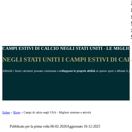
CAMPI ESTIVI DI CALCIO NEGLI
STATI UNITI
- LE MIGLIO
NEGLI STATI UNITI I CAMPI ESTIVI DI C
Affinché i futuri calciatori possano continuare a
sviluppare le proprie abilità
in questo sport e affinare il p
Ertheo
»
Blogs
»
Campi di calcio negli USA – Migliori strutture e attività
Pubblicato per la prima volta 06-02-2026
Aggiornato 16-12-2025