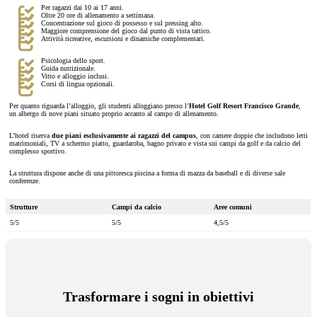
Per ragazzi dai 10 ai 17 anni.
Oltre 20 ore di allenamento a settimana.
Concentrazione sul gioco di possesso e sul pressing alto.
Maggiore comprensione del gioco dal punto di vista tattico.
Attività ricreative, escursioni e dinamiche complementari.
Psicologia dello sport.
Guida nutrizionale.
Vitto e alloggio inclusi.
Corsi di lingua opzionali.
Per quanto riguarda l’alloggio, gli studenti alloggiano presso l’
Hotel Golf Resort Francisco Grande
,
un albergo di nove piani situato proprio accanto al campo di allenamento.
L’hotel riserva
due piani esclusivamente ai ragazzi del campus
, con camere doppie che includono letti
matrimoniali, TV a schermo piatto, guardaroba, bagno privato e vista sui campi da golf e da calcio del
complesso sportivo.
La struttura dispone anche di una pittoresca piscina a forma di mazza da baseball e di diverse sale
conferenze.
Strutture
Campi da calcio
Aree comuni
5/5
5/5
4,5/5
Trasformare i sogni in obiettivi