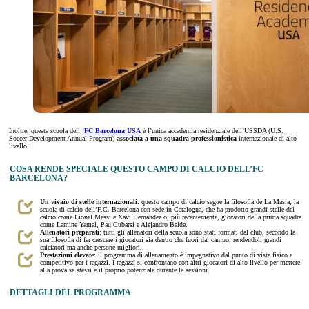
Inoltre, questa scuola dell
‘FC Barcelona USA
è l’unica accademia residenziale dell’USSDA (U.S.
Soccer Development Annual Program)
associata a una squadra professionistica
internazionale di alto
livello.
COSA RENDE SPECIALE QUESTO CAMPO DI CALCIO DELL’FC
BARCELONA?
Un vivaio di stelle internazionali
: questo campo di calcio segue la filosofia de La Masia, la
scuola di calcio dell’F.C. Barcelona con sede in Catalogna, che ha prodotto grandi stelle del
calcio come Lionel Messi e Xavi Hernandez o, più recentemente, giocatori della prima squadra
come Lamine Yamal, Pau Cubarsi e Alejandro Balde.
Allenatori preparati
: tutti gli allenatori della scuola sono stati formati dal club, secondo la
sua filosofia di far crescere i giocatori sia dentro che fuori dal campo, rendendoli grandi
calciatori ma anche persone migliori.
Prestazioni elevate
: il programma di allenamento è impegnativo dal punto di vista fisico e
competitivo per i ragazzi. I ragazzi si confrontano con altri giocatori di alto livello per mettere
alla prova se stessi e il proprio potenziale durante le sessioni.
DETTAGLI DEL PROGRAMMA