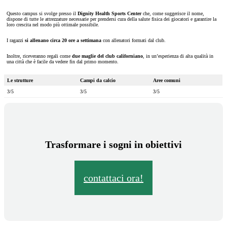
Questo campus si svolge presso il
Dignity Health Sports Center
che, come suggerisce il nome,
dispone di tutte le attrezzature necessarie per prendersi cura della salute fisica dei giocatori e garantire la
loro crescita nel modo più ottimale possibile.
I ragazzi
si allenano circa 20 ore a settimana
con allenatori formati dal club.
Inoltre, riceveranno regali come
due maglie del club californiano
, in un’esperienza di alta qualità in
una città che è facile da vedere fin dal primo momento.
Le strutture
Campi da calcio
Aree comuni
3/5
3/5
3/5
Trasformare i sogni in obiettivi
contattaci ora!