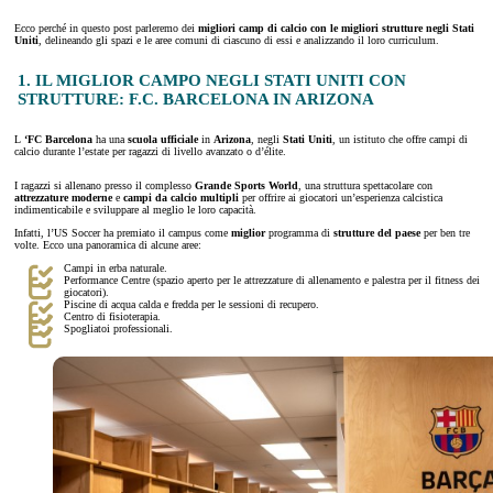
Ecco perché in questo post parleremo dei
migliori camp di calcio con le migliori strutture negli Stati
Uniti
, delineando gli spazi e le aree comuni di ciascuno di essi e analizzando il loro curriculum.
1. IL MIGLIOR CAMPO NEGLI STATI UNITI CON
STRUTTURE: F.C. BARCELONA IN ARIZONA
L
‘FC Barcelona
ha una
scuola ufficiale
in
Arizona
, negli
Stati Uniti
, un istituto che offre campi di
calcio durante l’estate per ragazzi di livello avanzato o d’élite.
I ragazzi si allenano presso il complesso
Grande Sports World
, una struttura spettacolare con
attrezzature moderne
e
campi da calcio multipli
per offrire ai giocatori un’esperienza calcistica
indimenticabile e sviluppare al meglio le loro capacità.
Infatti, l’US Soccer ha premiato il campus come
miglior
programma di
strutture del paese
per ben tre
volte. Ecco una panoramica di alcune aree:
Campi in erba naturale.
Performance Centre (spazio aperto per le attrezzature di allenamento e palestra per il fitness dei
giocatori).
Piscine di acqua calda e fredda per le sessioni di recupero.
Centro di fisioterapia.
Spogliatoi professionali.