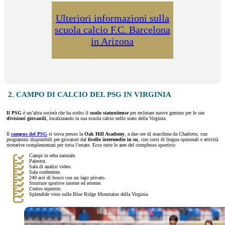
Ulteriori informazioni sulla
scuola calcio F.C. Barcelona
in Arizona
2. CAMPO DI CALCIO DEL PSG IN VIRGINIA
Il PSG
è un’altra società che ha scelto il
suolo statunitense
per reclutare nuove gemme per le sue
divisioni giovanili
, localizzando la sua scuola calcio nello stato della Virginia.
Il
campus del PSG
si trova presso la
Oak Hill Academy
, a due ore di macchina da Charlotte, con
programmi disponibili per giocatori dal
livello intermedio in su
, con corsi di lingua opzionali e attività
ricreative complementari per tutta l’estate. Ecco tutte le aree del complesso sportivo:
Campi in erba naturale.
Palestra.
Sala di analisi video.
Sala conferenze.
240 acri di bosco con un lago privato.
Strutture sportive interne ed esterne.
Centro equestre.
Splendide viste sulle Blue Ridge Mountains della Virginia.