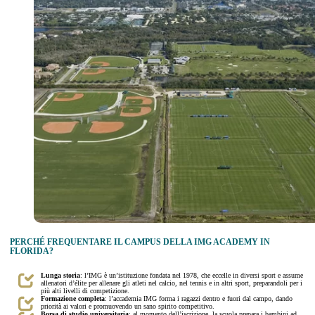
PERCHÉ FREQUENTARE IL CAMPUS DELLA IMG ACADEMY IN
FLORIDA?
Lunga storia
: l’IMG è un’istituzione fondata nel 1978, che eccelle in diversi sport e assume
allenatori d’élite per allenare gli atleti nel calcio, nel tennis e in altri sport, preparandoli per i
più alti livelli di competizione.
Formazione completa
: l’accademia IMG forma i ragazzi dentro e fuori dal campo, dando
priorità ai valori e promuovendo un sano spirito competitivo.
Borsa di studio universitaria
: al momento dell’iscrizione, la scuola prepara i bambini ad