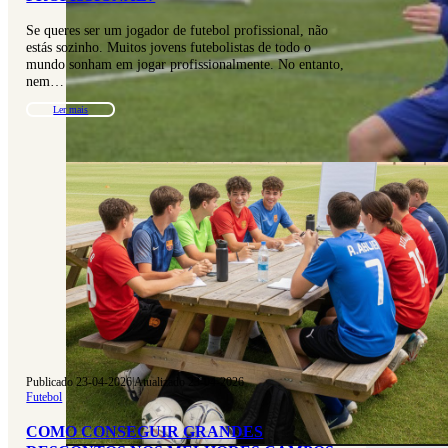
Se queres ser um jogador de futebol profissional, não
estás sozinho. Muitos jovens futebolistas de todo o
mundo sonham em jogar profissionalmente. No entanto,
nem…
Ler mais
Publicado 23-04-2026
|
Atualizado 23-04-2026
Futebol
COMO CONSEGUIR GRANDES