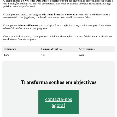
O acampamento
do New York Red Bulls
é oferecido por um dos clubes mais emblemáticos da cidade e
tem instalações desportivas mais do que decentes para todos os miúdos que queiram experimentar algo
próximo do nível profissional.
O acampamento oferece um programa
de treino intensivo de sete dias
, centrado no desenvolvimento
técnico e tático dos jogadores, combinado com um extenso condicionamento físico.
O campo tem
9 locais diferentes
para se adaptar à localização das crianças e dos seus pais. Além disso,
oferece 20 sessões de treino por programa.
Como principal incentivo, o acampamento inclui um kit completo da marca Adidas e um certificado de
conclusão no final do programa.
Instalações
Campos de futebol
Áreas comuns
3,5/5
4/5
3,5/5
Transforma sonhos em objectivos
contacta-nos
agora!