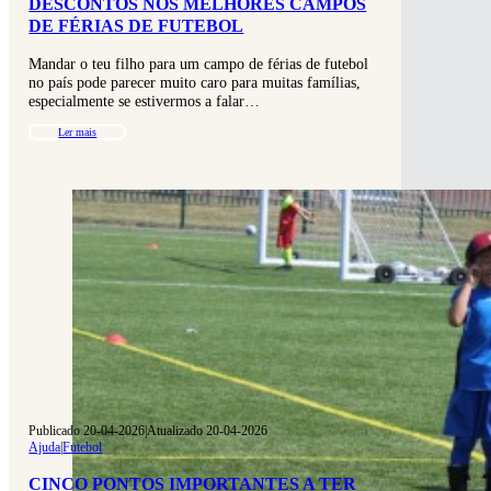
DESCONTOS NOS MELHORES CAMPOS
DE FÉRIAS DE FUTEBOL
Mandar o teu filho para um campo de férias de futebol
no país pode parecer muito caro para muitas famílias,
especialmente se estivermos a falar…
Ler mais
Publicado 20-04-2026
|
Atualizado 20-04-2026
Ajuda
|
Futebol
CINCO PONTOS IMPORTANTES A TER