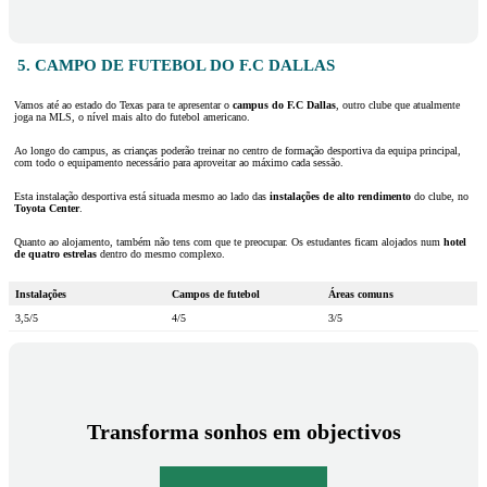
5. CAMPO DE FUTEBOL DO F.C DALLAS
Vamos até ao estado do Texas para te apresentar o
campus do F.C Dallas
, outro clube que atualmente
joga na MLS, o nível mais alto do futebol americano.
Ao longo do campus, as crianças poderão treinar no centro de formação desportiva da equipa principal,
com todo o equipamento necessário para aproveitar ao máximo cada sessão.
Esta instalação desportiva está situada mesmo ao lado das
instalações de alto rendimento
do clube, no
Toyota Center
.
Quanto ao alojamento, também não tens com que te preocupar. Os estudantes ficam alojados num
hotel
de quatro estrelas
dentro do mesmo complexo.
Instalações
Campos de futebol
Áreas comuns
3,5/5
4/5
3/5
Transforma sonhos em objectivos