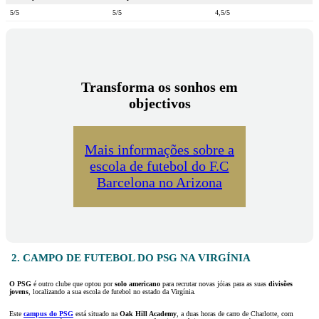
5/5
5/5
4,5/5
Transforma os sonhos em
objectivos
Mais informações sobre a
escola de futebol do F.C
Barcelona no Arizona
2. CAMPO DE FUTEBOL DO PSG NA VIRGÍNIA
O PSG
é outro clube que optou por
solo americano
para recrutar novas jóias para as suas
divisões
jovens
, localizando a sua escola de futebol no estado da Virgínia.
Este
campus do PSG
está situado na
Oak Hill Academy
, a duas horas de carro de Charlotte, com