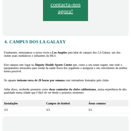
contacta-nos
agora!
6. CAMPUS DOS LA GALAXY
Finalmente, terminamos a nossa visita a
Los Angeles
para falar do campus dos LA Galaxy, um dos
clubes mais mediáticos e influentes da MLS.
Este campus tem lugar no
Dignity Health Sports Center
que, como o seu nome sugere, tem todo o
equipamento necessário para cuidar da saúde física dos jogadores e assegurar o seu crescimento da melhor
forma possível.
Os rapazes
treinam cerca de 20 horas por semana
com treinadores formados pelo clube.
Além disso, receberão presentes como
duas camisolas do clube californiano
, numa experiência de alta
qualidade numa cidade que é fácil de ver desde o primeiro momento.
Instalações
Campos de futebol
Áreas comuns
3/5
3/5
3/5