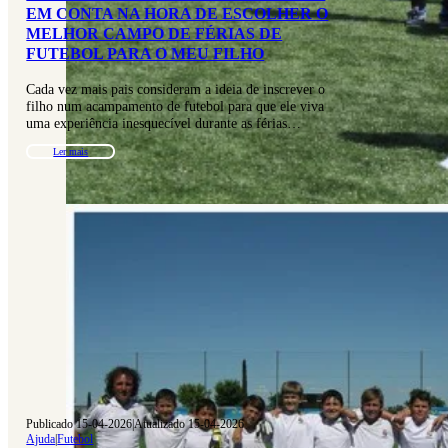
EM CONTA NA HORA DE ESCOLHER O
MELHOR CAMPO DE FÉRIAS DE
FUTEBOL PARA O MEU FILHO
Cada vez mais pais consideram a ideia de inscrever o
filho num acampamento de futebol para que ele viva
uma experiência inesquecível durante as férias…
Ler mais
Publicado 15-04-2026
|
Atualizado 15-04-2026
Ajuda
|
Futebol