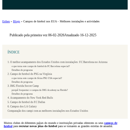
Ertheo
»
Blogs
»
Campos de futebol nos EUA – Melhores instalações e actividades
Publicado pela primeira vez 06-02-2026
Atualizado 16-12-2025
ÍNDICE
1. O melhor acampamento dos Estados Unidos com instalações: F.C Barcelona no Arizona
o que torna este campo de futebol do FC Barcelona especial?
Detalhes do programa
2. Campo de futebol do PSG na Virgínia
o que torna este campo de férias PSG USA especial?
Detalhes do programa
3. IMG Florida Soccer Camp
porquê frequentar o campus da IMG Academy na Florida?
Detalhes do programa
4. Acampamento do New York Red Bulls
5. Campo de futebol do F.C Dallas
6. Campus dos LA Galaxy
Comparação dos campi com as melhores instalações nos Estados Unidos
Muitos clubes de diferentes países do mundo e instituições privadas oferecem os seus
campos de
futebol
para
recrutar
novas jóias do futebol
para se tornarem as grandes estrelas de amanhã.