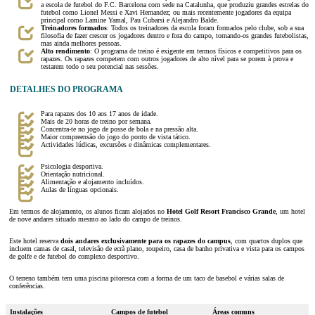
a escola de futebol do F.C. Barcelona com sede na Catalunha, que produziu grandes estrelas do
futebol como Lionel Messi e Xavi Hernandez; ou mais recentemente jogadores da equipa
principal como Lamine Yamal, Pau Cubarsi e Alejandro Balde.
Treinadores formados
: Todos os treinadores da escola foram formados pelo clube, sob a sua
filosofia de fazer crescer os jogadores dentro e fora do campo, tornando-os grandes futebolistas,
mas ainda melhores pessoas.
Alto rendimento
: O programa de treino é exigente em termos físicos e competitivos para os
rapazes. Os rapazes competem com outros jogadores de alto nível para se porem à prova e
testarem todo o seu potencial nas sessões.
DETALHES DO PROGRAMA
Para rapazes dos 10 aos 17 anos de idade.
Mais de 20 horas de treino por semana.
Concentra-te no jogo de posse de bola e na pressão alta.
Maior compreensão do jogo do ponto de vista tático.
Actividades lúdicas, excursões e dinâmicas complementares.
Psicologia desportiva.
Orientação nutricional.
Alimentação e alojamento incluídos.
Aulas de línguas opcionais.
Em termos de alojamento, os alunos ficam alojados no
Hotel Golf Resort Francisco Grande
, um hotel
de nove andares situado mesmo ao lado do campo de treinos.
Este hotel reserva
dois andares exclusivamente para os rapazes do campus
, com quartos duplos que
incluem camas de casal, televisão de ecrã plano, roupeiro, casa de banho privativa e vista para os campos
de golfe e de futebol do complexo desportivo.
O terreno também tem uma piscina pitoresca com a forma de um taco de basebol e várias salas de
conferências.
Instalações
Campos de futebol
Áreas comuns