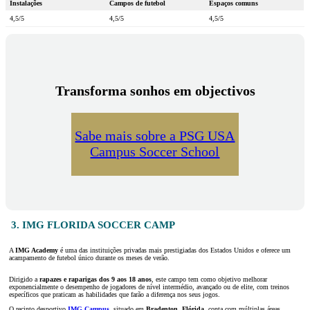
Instalações
Campos de futebol
Espaços comuns
4,5/5
4,5/5
4,5/5
Transforma sonhos em objectivos
Sabe mais sobre a PSG USA
Campus Soccer School
3. IMG FLORIDA SOCCER CAMP
A
IMG Academy
é uma das instituições privadas mais prestigiadas dos Estados Unidos e oferece um
acampamento de futebol único durante os meses de verão.
Dirigido a
rapazes e raparigas dos 9 aos 18 anos
, este campo tem como objetivo melhorar
exponencialmente o desempenho de jogadores de nível intermédio, avançado ou de elite, com treinos
específicos que praticam as habilidades que farão a diferença nos seus jogos.
O recinto desportivo
IMG Campus
, situado em
Bradenton, Flórida
, conta com múltiplas áreas