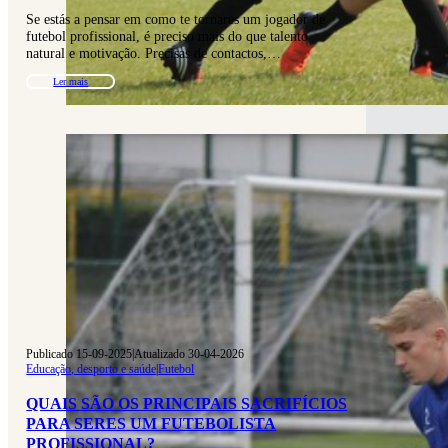
Se estás a pensar em como te tornares um jogador de
futebol profissional, é preciso mais do que talento
natural e motivação. Precisas de contactos,…
Ler mais
Publicado 15-09-2025
|
Atualizado 30-04-2026
Educação, desporto e saúde
|
Futebol
QUAIS SÃO OS PRINCIPAIS SACRIFÍCIOS
PARA SERES UM FUTEBOLISTA
PROFISSIONAL?