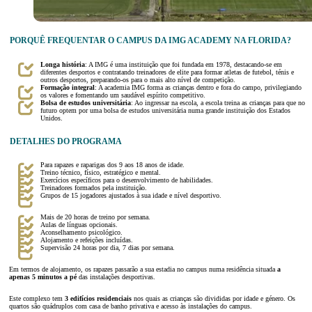
PORQUÊ FREQUENTAR O CAMPUS DA IMG ACADEMY NA FLORIDA?
Longa história
: A IMG é uma instituição que foi fundada em 1978, destacando-se em
diferentes desportos e contratando treinadores de elite para formar atletas de futebol, ténis e
outros desportos, preparando-os para o mais alto nível de competição.
Formação integral
: A academia IMG forma as crianças dentro e fora do campo, privilegiando
os valores e fomentando um saudável espírito competitivo.
Bolsa de estudos universitária
: Ao ingressar na escola, a escola treina as crianças para que no
futuro optem por uma bolsa de estudos universitária numa grande instituição dos Estados
Unidos.
DETALHES DO PROGRAMA
Para rapazes e raparigas dos 9 aos 18 anos de idade.
Treino técnico, físico, estratégico e mental.
Exercícios específicos para o desenvolvimento de habilidades.
Treinadores formados pela instituição.
Grupos de 15 jogadores ajustados à sua idade e nível desportivo.
Mais de 20 horas de treino por semana.
Aulas de línguas opcionais.
Aconselhamento psicológico.
Alojamento e refeições incluídas.
Supervisão 24 horas por dia, 7 dias por semana.
Em termos de alojamento, os rapazes passarão a sua estadia no campus numa residência situada
a
apenas 5 minutos a pé
das instalações desportivas.
Este complexo tem
3 edifícios residenciais
nos quais as crianças são divididas por idade e género. Os
quartos são quádruplos com casa de banho privativa e acesso às instalações do campus.