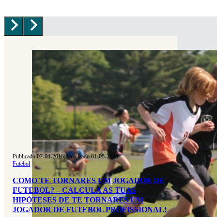
Publicado 07-04-2016
|
Atualizado 01-05-2026
Futebol
COMO TE TORNARES UM JOGADOR DE
FUTEBOL? – CALCULA AS TUAS
HIPÓTESES DE TE TORNARES UM
JOGADOR DE FUTEBOL PROFISSIONAL!