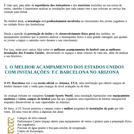
É claro que, para além da
experiência dos treinadores
e dos
exercícios
incluídos na sua rotina de
treino, também é importante analisar as instalações que cada campo tem e que colocam ao serviço das
crianças para treinar.
No futebol atual,
a tecnologia
está
profundamente envolvida
no crescimento dos jovens jogadores e
no cuidado físico dos futebolistas.
Desde a questão da
prevenção de lesões
e do
desenvolvimento físico geral
dos miúdos, ter
equipamento moderno que te permita analisar o desempenho físico é uma grande vantagem que ajudará
os jovens a seguir o caminho certo durante o seu crescimento.
Por isso, neste post vamos falar sobre os
melhores acampamentos de futebol com as melhores
instalações dos Estados Unidos
, descrevendo os espaços e áreas comuns de cada um, além de analisar
o seu histórico.
1. O MELHOR ACAMPAMENTO DOS ESTADOS UNIDOS
COM INSTALAÇÕES: F.C BARCELONA NO ARIZONA
O FC Barcelona
tem a sua
escola oficial
no
Arizona
,
EUA
; uma instituição que oferece campos de
futebol durante todo o verão para crianças de nível avançado ou de elite.
As crianças treinam no complexo
Grande Sports World
, uma instalação espetacular com
equipamento
moderno
e
vários campos de futebol
para dar aos jogadores uma experiência de futebol inesquecível
enquanto desenvolvem as suas capacidades ao máximo.
De facto, a US Soccer premiou o campus como o
melhor
programa de
instalações do país
por três
vezes. Dá uma vista de olhos a algumas das áreas:
Campos de relva natural.
Performance Centre (espaço aberto para equipamento de treino e ginásio para a preparação física
dos jogadores).
Piscinas de água quente e fria para sessões de recuperação.
Centro de fisioterapia.