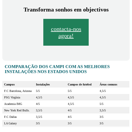
Transforma sonhos em objectivos
contacta-nos
agora!
COMPARAÇÃO DOS CAMPI COM AS MELHORES
INSTALAÇÕES NOS ESTADOS UNIDOS
Campus
Instalações
Campos de futebol
Áreas comuns
F.C Barcelona, Arizona
5/5
5/5
4,5/5
PSG Virgínia
4,5/5
4,5/5
4,5/5
Academia IMG
4/5
4,5/5
5/5
New York Red Bulls.
3,5/5
4/5
3,5/5
F.C Dallas
3,5/5
4/5
3/5
LA Galaxy
3/5
3/5
3/5