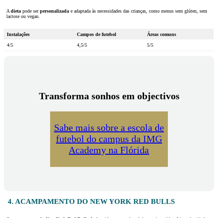
A
dieta
pode ser
personalizada
e adaptada às necessidades das crianças, como menus sem glúten, sem
lactose ou vegan.
Instalações
Campos de futebol
Áreas comuns
4/5
4,5/5
5/5
Transforma sonhos em objectivos
Sabe mais sobre a escola de
futebol do campus da IMG
Academy na Flórida
4. ACAMPAMENTO DO NEW YORK RED BULLS