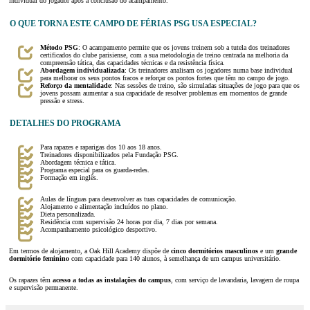
individual do jogador após a conclusão do acampamento.
O QUE TORNA ESTE CAMPO DE FÉRIAS PSG USA ESPECIAL?
Método PSG
: O acampamento permite que os jovens treinem sob a tutela dos treinadores
certificados do clube parisiense, com a sua metodologia de treino centrada na melhoria da
compreensão tática, das capacidades técnicas e da resistência física.
Abordagem individualizada
: Os treinadores analisam os jogadores numa base individual
para melhorar os seus pontos fracos e reforçar os pontos fortes que têm no campo de jogo.
Reforço da mentalidade
: Nas sessões de treino, são simuladas situações de jogo para que os
jovens possam aumentar a sua capacidade de resolver problemas em momentos de grande
pressão e stress.
DETALHES DO PROGRAMA
Para rapazes e raparigas dos 10 aos 18 anos.
Treinadores disponibilizados pela Fundação PSG.
Abordagem técnica e tática.
Programa especial para os guarda-redes.
Formação em inglês.
Aulas de línguas para desenvolver as tuas capacidades de comunicação.
Alojamento e alimentação incluídos no plano.
Dieta personalizada.
Residência com supervisão 24 horas por dia, 7 dias por semana.
Acompanhamento psicológico desportivo.
Em termos de alojamento, a Oak Hill Academy dispõe de
cinco dormitórios masculinos
e um
grande
dormitório feminino
com capacidade para 140 alunos, à semelhança de um campus universitário.
Os rapazes têm
acesso a todas as instalações do campus
, com serviço de lavandaria, lavagem de roupa
e supervisão permanente.