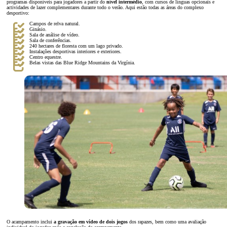
programas disponíveis para jogadores a partir do
nível intermédio
, com cursos de línguas opcionais e
actividades de lazer complementares durante todo o verão. Aqui estão todas as áreas do complexo
desportivo:
Campos de relva natural.
Ginásio.
Sala de análise de vídeo.
Sala de conferências.
240 hectares de floresta com um lago privado.
Instalações desportivas interiores e exteriores.
Centro equestre.
Belas vistas das Blue Ridge Mountains da Virgínia.
O acampamento inclui
a gravação em vídeo de dois jogos
dos rapazes, bem como uma avaliação