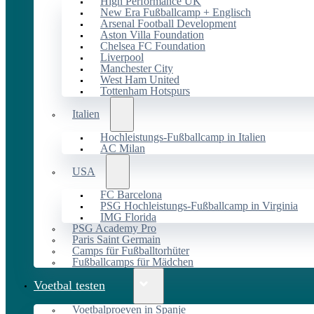
High Performance UK
New Era Fußballcamp + Englisch
Arsenal Football Development
Aston Villa Foundation
Chelsea FC Foundation
Liverpool
Manchester City
West Ham United
Tottenham Hotspurs
Italien
Hochleistungs-Fußballcamp in Italien
AC Milan
USA
FC Barcelona
PSG Hochleistungs-Fußballcamp in Virginia
IMG Florida
PSG Academy Pro
Paris Saint Germain
Camps für Fußballtorhüter
Fußballcamps für Mädchen
Voetbal testen
Voetbalproeven in Spanje