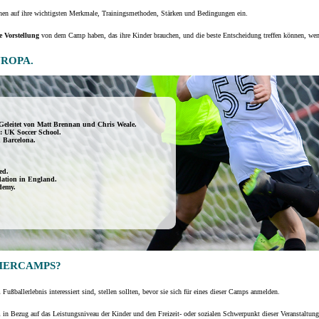
en auf ihre wichtigsten Merkmale, Trainingsmethoden, Stärken und Bedingungen ein.
re Vorstellung
von dem Camp haben, das ihre Kinder brauchen, und die beste Entscheidung treffen können, wen
UROPA.
Geleitet von Matt Brennan und Chris Weale.
: UK Soccer School.
 Barcelona.
ed.
ation in England.
demy.
MERCAMPS?
 Fußballerlebnis interessiert sind, stellen sollten, bevor sie sich für eines dieser Camps anmelden.
m in Bezug auf das Leistungsniveau der Kinder und den Freizeit- oder sozialen Schwerpunkt dieser Veranstaltung