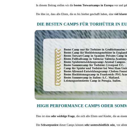
In diesem Beitrag stellen wir die
besten Torwartcamps in Europa
vor und geh
Die Idee ist, dass alle Eltern, die es bis hierher geschafft haben, eine
viel klare
DIE BESTEN CAMPS FÜR TORHÜTER IN E
Bestes Camp nur für Torhüter in Großbritannien: 
Bestes Camp für Hochleistungstorhüter in England
Bestes Torwart-Camp in Spanien: Privates Camp in
Bestes Fußballcamp in Valencia: Valencia Academy.
Bestes Spielerentwicklungscamp: Arsenal Campus.
Bestes Sommercamp für Torhüter: Liverpool F.C.
Camp für Spieler und Torhüter bei West Ham Unit
Bestes Allround-Entwicklungscamp: Chelsea Found
Bestes Hochleistungscamp in Frankreich: PSG Aca
Bestes Sommercamp in Italien: A.C. Mailand.
Leistungsorientiertes Camp in Perugia, Italien.
HIGH PERFORMANCE CAMPS ODER SOM
Dies ist eine
sehr wichtige Frage
, die sich alle Eltern und Kinder, die an einem
Die
Schwerpunkte
dieser Camps können
sehr unterschiedlich sein
, vor alle