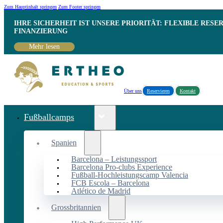
Zum Hauptinhalt springen
Zum Footer springen
IHRE SICHERHEIT IST UNSERE PRIORITÄT: FLEXIBLE RESE
INANZIERUNG
Mehr lesen
Über uns
Reservieren
Kontakt
Fußballcamps
Spanien
Barcelona – Leistungssport
Barcelona Pro-clubs Experience
Fußball-Hochleistungscamp Valencia
FCB Escola – Barcelona
Atlético de Madrid
Grossbritannien