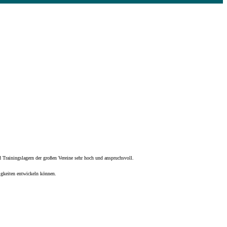
d Trainingslagern der großen Vereine sehr hoch und anspruchsvoll.
igkeiten entwickeln können.