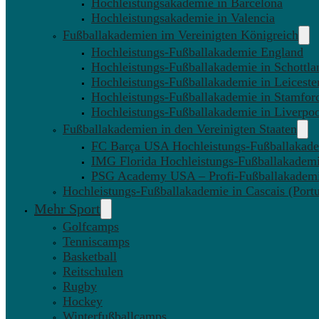
Hochleistungsakademie in Barcelona
Hochleistungsakademie in Valencia
Fußballakademien im Vereinigten Königreich
Hochleistungs-Fußballakademie England
Hochleistungs-Fußballakademie in Schottla
Hochleistungs-Fußballakademie in Leiceste
Hochleistungs-Fußballakademie in Stamfor
Hochleistungs-Fußballakademie in Liverpo
Fußballakademien in den Vereinigten Staaten
FC Barça USA Hochleistungs-Fußballakad
IMG Florida Hochleistungs-Fußballakadem
PSG Academy USA – Profi-Fußballakadem
Hochleistungs-Fußballakademie in Cascais (Portu
Mehr Sport
Golfcamps
Tenniscamps
Basketball
Reitschulen
Rugby
Hockey
Winterfußballcamps