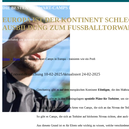
DIE BESTEN
TORWART-CAMPS
IN EUROPA - TRAINIEREN W
EUROPA IST DER KONTINENT SCHLE
AUSBILDUNG ZUM FUSSBALLTORWAR
Mannschaften und private Einrichtungen bieten das ganze Jahr über eine Vielzahl von Camps für Torhüter an.
Ertheo
»
Blogs
»
Die besten Torwart-Camps in Europa – trainieren wie ein Profi
Erstveröffentlichung 10-02-2025
Aktualisiert 24-02-2025
Gleichzeitig gibt es auf dem europäischen Kontinent
Eliteligen
, die den Maßsta
Außerdem gibt es in den Trainingslagern
spezielle Pläne für Torhüter
, um sie
Natürlich gibt es verschiedene Arten von Camps, die sich an das Niveau der Te
So gibt es Camps, die sich an Torhüter auf höchstem Niveau richten, aber auch
Aus diesem Grund ist es für Eltern sehr wichtig zu wissen, welche verschieden