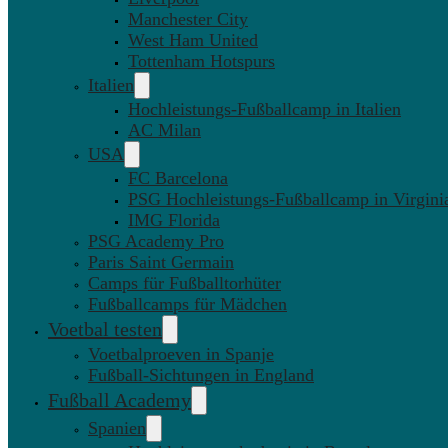
Manchester City
West Ham United
Tottenham Hotspurs
Italien
Hochleistungs-Fußballcamp in Italien
AC Milan
USA
FC Barcelona
PSG Hochleistungs-Fußballcamp in Virgini
IMG Florida
PSG Academy Pro
Paris Saint Germain
Camps für Fußballtorhüter
Fußballcamps für Mädchen
Voetbal testen
Voetbalproeven in Spanje
Fußball-Sichtungen in England
Fußball Academy
Spanien