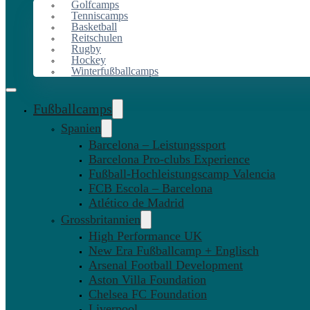
Golfcamps
Tenniscamps
Basketball
Reitschulen
Rugby
Hockey
Winterfußballcamps
Fußballcamps
Spanien
Barcelona – Leistungssport
Barcelona Pro-clubs Experience
Fußball-Hochleistungscamp Valencia
FCB Escola – Barcelona
Atlético de Madrid
Grossbritannien
High Performance UK
New Era Fußballcamp + Englisch
Arsenal Football Development
Aston Villa Foundation
Chelsea FC Foundation
Liverpool