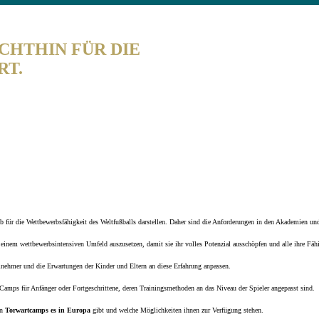
IE EIN PROFI 2026
CHTHIN FÜR DIE
T.
b für die Wettbewerbsfähigkeit des Weltfußballs darstellen. Daher sind die Anforderungen in den Akademien un
 einem wettbewerbsintensiven Umfeld auszusetzen, damit sie ihr volles Potenzial ausschöpfen und alle ihre Fäh
ilnehmer und die Erwartungen der Kinder und Eltern an diese Erfahrung anpassen.
 Camps für Anfänger oder Fortgeschrittene, deren Trainingsmethoden an das Niveau der Spieler angepasst sind.
en
Torwartcamps es in Europa
gibt und welche Möglichkeiten ihnen zur Verfügung stehen.