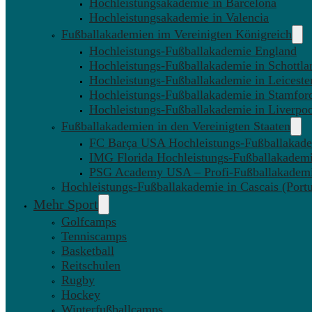
Hochleistungsakademie in Barcelona
Hochleistungsakademie in Valencia
Fußballakademien im Vereinigten Königreich
Hochleistungs-Fußballakademie England
Hochleistungs-Fußballakademie in Schottla
Hochleistungs-Fußballakademie in Leiceste
Hochleistungs-Fußballakademie in Stamfor
Hochleistungs-Fußballakademie in Liverpo
Fußballakademien in den Vereinigten Staaten
FC Barça USA Hochleistungs-Fußballakad
IMG Florida Hochleistungs-Fußballakadem
PSG Academy USA – Profi-Fußballakadem
Hochleistungs-Fußballakademie in Cascais (Portu
Mehr Sport
Golfcamps
Tenniscamps
Basketball
Reitschulen
Rugby
Hockey
Winterfußballcamps