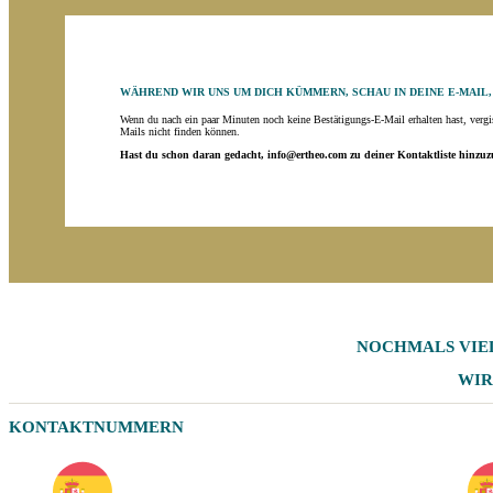
WÄHREND WIR UNS UM DICH KÜMMERN, SCHAU IN DEINE E-MAIL
Wenn du nach ein paar Minuten noch keine Bestätigungs-E-Mail erhalten hast, verg
Mails nicht finden können.
Hast du schon daran gedacht, info@ertheo.com zu deiner Kontaktliste hinzu
NOCHMALS
VIE
WIR
KONTAKTNUMMERN