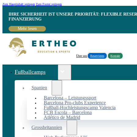
Zum Hauptinhalt springen
Zum Footer springen
IHRE SICHERHEIT IST UNSERE PRIORITÄT: FLEXIBLE RESE
INANZIERUNG
Mehr lesen
Über uns
Reservieren
Kontakt
Fußballcamps
Spanien
Barcelona – Leistungssport
Barcelona Pro-clubs Experience
Fußball-Hochleistungscamp Valencia
FCB Escola – Barcelona
Atlético de Madrid
Grossbritannien