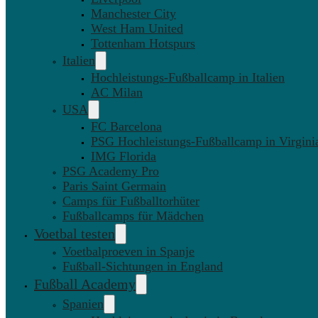
Manchester City
West Ham United
Tottenham Hotspurs
Italien
Hochleistungs-Fußballcamp in Italien
AC Milan
USA
FC Barcelona
PSG Hochleistungs-Fußballcamp in Virgini
IMG Florida
PSG Academy Pro
Paris Saint Germain
Camps für Fußballtorhüter
Fußballcamps für Mädchen
Voetbal testen
Voetbalproeven in Spanje
Fußball-Sichtungen in England
Fußball Academy
Spanien