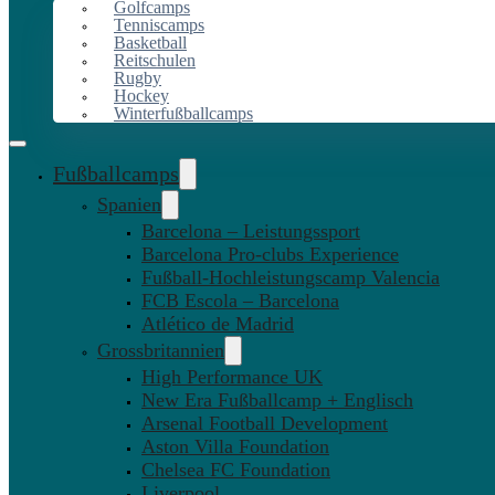
Golfcamps
Tenniscamps
Basketball
Reitschulen
Rugby
Hockey
Winterfußballcamps
Fußballcamps
Spanien
Barcelona – Leistungssport
Barcelona Pro-clubs Experience
Fußball-Hochleistungscamp Valencia
FCB Escola – Barcelona
Atlético de Madrid
Grossbritannien
High Performance UK
New Era Fußballcamp + Englisch
Arsenal Football Development
Aston Villa Foundation
Chelsea FC Foundation
Liverpool