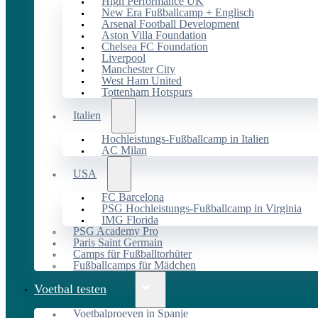
High Performance UK
New Era Fußballcamp + Englisch
Arsenal Football Development
Aston Villa Foundation
Chelsea FC Foundation
Liverpool
Manchester City
West Ham United
Tottenham Hotspurs
Italien
Hochleistungs-Fußballcamp in Italien
AC Milan
USA
FC Barcelona
PSG Hochleistungs-Fußballcamp in Virginia
IMG Florida
PSG Academy Pro
Paris Saint Germain
Camps für Fußballtorhüter
Fußballcamps für Mädchen
Voetbal testen
Voetbalproeven in Spanje