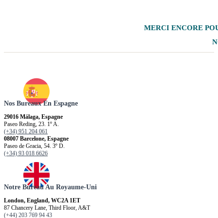
MERCI
ENCORE POU
N
Nos Bureaux En Espagne
29016 Málaga, Espagne
Paseo Reding, 23. 1º A.
(+34) 951 204 061
08007 Barcelone, Espagne
Paseo de Gracia, 54. 3º D.
(+34) 93 018 6626
Notre Bureau Au Royaume-Uni
London, England, WC2A 1ET
87 Chancery Lane, Third Floor, A&T
(+44) 203 769 94 43