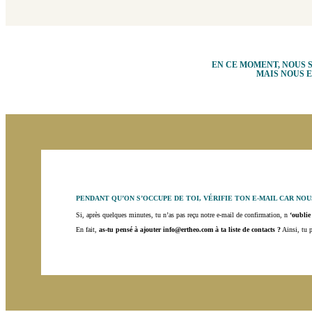
EN CE MOMENT, NOUS 
MAIS NOUS E
PENDANT QU’ON S’OCCUPE DE TOI, VÉRIFIE TON E-MAIL CAR NO
Si, après quelques minutes, tu n’as pas reçu notre e-mail de confirmation, n
‘oublie
En fait,
as-tu pensé à ajouter info@ertheo.com à ta liste de contacts ?
Ainsi, tu p