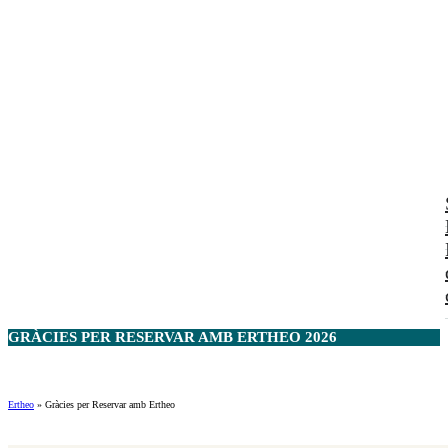
GRÀCIES PER RESERVAR AMB
ERTHEO
2026
Ertheo
»
Gràcies per Reservar amb Ertheo