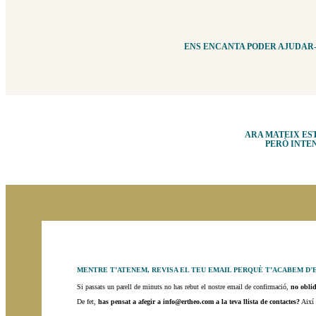
ENS ENCANTA PODER AJUDAR-T
ARA MATEIX ES
PERÒ INTE
MENTRE T’ATENEM, REVISA EL TEU EMAIL PERQUÈ T’ACABEM D’
Si passats un parell de minuts no has rebut el nostre email de confirmació,
no oblid
De fet,
has pensat a afegir a info@ertheo.com a la teva llista de contactes?
Així 