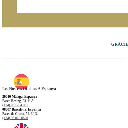
GRÀCIE
Les Nostres Oficines A Espanya
29016 Màlaga, Espanya
Paseo Reding, 23. 1º A.
(+34) 951 204 061
08007 Barcelona, Espanya
Paseo de Gracia, 54. 3º D.
(+34) 93 018 6626