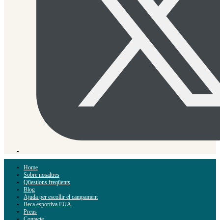
Home
Sobre nosaltres
Qüestions freqüents
Blog
Ajuda per escollir el campament
Beca esportiva EUA
Preus
Contacte