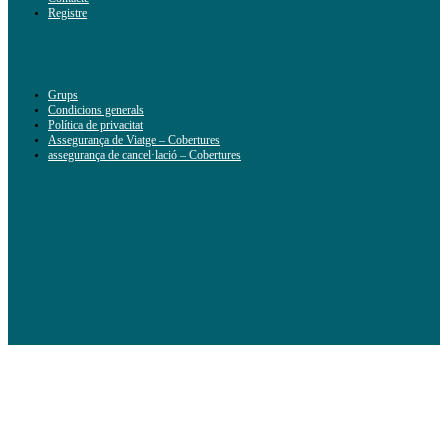
Registre
Grups
Condicions generals
Política de privacitat
Assegurança de Viatge – Cobertures
assegurança de cancel·lació – Cobertures