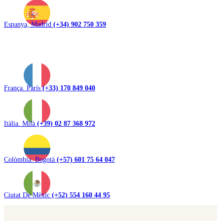
Espanya, Madrid
(+34) 902 750 359
França. París
(+33) 170 849 040
Itàlia. Milà
(+39) 02 87 368 972
Colòmbia. Bogotà
(+57) 601 75 64 047
Ciutat De Mèxic
(+52) 554 160 44 95