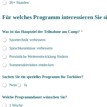
20+ Stunden
w
ü
Für welches Programm interessieren Sie s
n
s
c
Was ist das Hauptziel der Teilnahme am Camp?
*
h
e
Sporttechnik verbessern
n
d
Sprachkenntnisse verbessern
e
s
Persönliche Weiterentwicklung fördern
/
Sommeraktivitäten entdecken
d
e
r
Suchen Sie ein spezielles Programm für Torhüter?
A
t
Nein
Ja
h
l
e
Welche Programmdauer wünschen Sie?
t
1 Woche
e