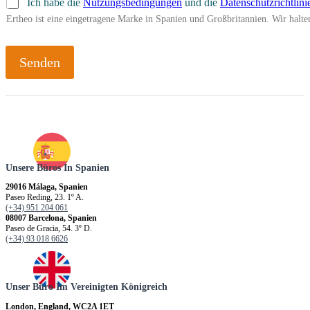
Ich habe die
Nutzungsbedingungen
und die
Datenschutzrichtlini
Ertheo ist eine eingetragene Marke in Spanien und Großbritannien. Wir hal
Senden
Unsere Büros In Spanien
29016 Málaga, Spanien
Paseo Reding, 23. 1º A.
(+34) 951 204 061
08007 Barcelona, Spanien
Paseo de Gracia, 54. 3º D.
(+34) 93 018 6626
Unser Büro Im Vereinigten Königreich
London, England, WC2A 1ET