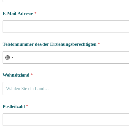
E-Mail-Adresse
*
e
Telefonnummer des/der Erziehungsberechtigten
*
i
n
e
r
T
o
Wohnsitzland
*
r
h
Wählen Sie ein Land…
ü
t
e
r
Postleitzahl
*
?
W
a
n