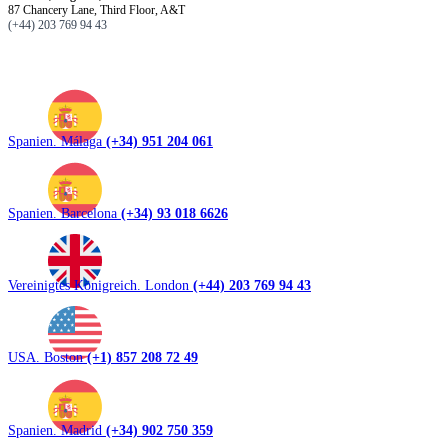
87 Chancery Lane, Third Floor, A&T
(+44) 203 769 94 43
Spanien. Málaga
(+34) 951 204 061
Spanien. Barcelona
(+34) 93 018 6626
Vereinigtes Königreich. London
(+44) 203 769 94 43
USA. Boston
(+1) 857 208 72 49
Spanien. Madrid
(+34) 902 750 359