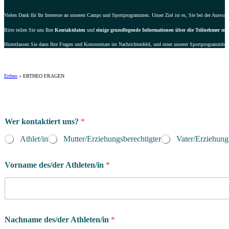
Vielen Dank für Ihr Interesse an unseren Camps und Sportprogrammen. Unser Ziel ist es, Sie bei der Auswahl 
Bitte teilen Sie uns Ihre
Kontaktdaten
und
einige grundlegende Informationen über die Teilnehmer mit
Hinterlassen Sie dann Ihre Fragen und Kommentare im Nachrichtenfeld, und einer unserer Sportprogrammbera
Ertheo
»
ERTHEO FRAGEN
Wer kontaktiert uns?
*
Athlet/in
Mutter/Erziehungsberechtigter
Vater/Erziehung
Vorname des/der Athleten/in
*
Nachname des/der Athleten/in
*