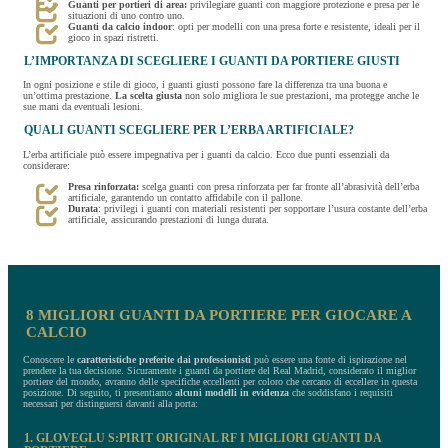
Guanti per portieri di area:
privilegiare guanti con maggiore protezione e presa per le
situazioni di uno contro uno.
Guanti da calcio indoor
: opti per modelli con una presa forte e resistente, ideali per il
gioco in spazi ristretti.
L’IMPORTANZA DI SCEGLIERE I GUANTI DA PORTIERE GIUSTI
In ogni posizione e stile di gioco, i guanti giusti possono fare la differenza tra una buona e
un’ottima prestazione.
La scelta giusta
non solo migliora le sue prestazioni, ma protegge anche le
sue mani da eventuali lesioni.
QUALI GUANTI SCEGLIERE PER L’ERBA ARTIFICIALE?
L’erba artificiale può essere impegnativa per i guanti da calcio. Ecco due punti essenziali da
considerare:
Presa rinforzata:
scelga guanti con presa rinforzata per far fronte all’abrasività dell’erba
artificiale, garantendo un contatto affidabile con il pallone.
Durata
: privilegi i guanti con materiali resistenti per sopportare l’usura costante dell’erba
artificiale, assicurando prestazioni di lunga durata.
8 MIGLIORI GUANTI DA PORTIERE PER GIOCARE A
CALCIO
Conoscere le
caratteristiche preferite dai professionisti
può essere una fonte di ispirazione nel
prendere la tua decisione. Sicuramente i guanti da portiere del Real Madrid, considerato il miglior
portiere del mondo, avranno delle specifiche eccellenti per coloro che cercano di eccellere in questa
posizione. Di seguito, ti presentiamo
alcuni modelli in evidenza
che soddisfano i requisiti
necessari per distinguersi davanti alla porta:
1. GLOVEGLU S:PIRIT ORIGINAL RF I MIGLIORI GUANTI DA