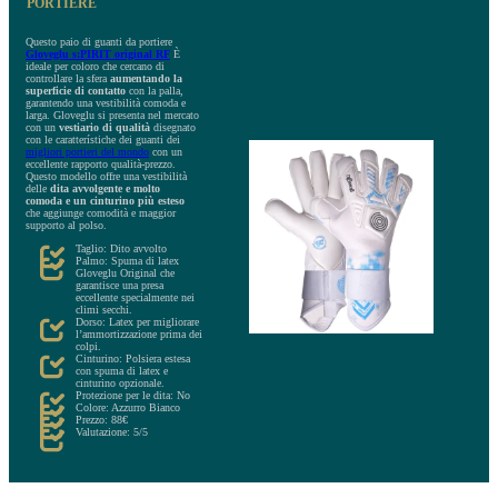
PORTIERE
Questo paio di guanti da portiere
Gloveglu s:PIRIT original RF
È
ideale per coloro che cercano di
controllare la sfera
aumentando la
superficie di contatto
con la palla,
garantendo una vestibilità comoda e
larga. Gloveglu si presenta nel mercato
con un
vestiario di qualità
disegnato
con le caratterístiche dei guanti dei
migliori portieri del mondo
con un
eccellente rapporto qualità-prezzo.
Questo modello offre una vestibilità
delle
dita avvolgente e molto
comoda e un cinturino più esteso
che aggiunge comodità e maggior
supporto al polso.
Taglio: Dito avvolto
Palmo: Spuma di latex
Gloveglu Original che
garantisce una presa
eccellente specialmente nei
climi secchi.
Dorso: Latex per migliorare
l’ammortizzazione prima dei
colpi.
Cinturino: Polsiera estesa
con spuma di latex e
cinturino opzionale.
Protezione per le dita: No
Colore: Azzurro Bianco
Prezzo: 88€
Valutazione: 5/5