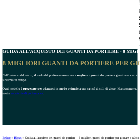
GUIDA ALL'ACQUISTO DEI
GUANTI DA PORTIERE
- 8 MIG
8 MIGLIORI GUANTI DA PORTIERE PER G
Nell’universo del calcio, il ruolo del portiere è essenziale e
scegliere i guanti da portiere
giusti
non è un comp
sicurezza in campo.
Ogni modello è
progettato per adattarsi in modo ottimale
a una varietà di stili di gioco. Ma soprattutto, 
nostre
accademie di performance
.
Ertheo
»
Blogs
»
Guida all’acquisto dei guanti da portiere – 8 migliori guanti da portiere per giocare a calcio