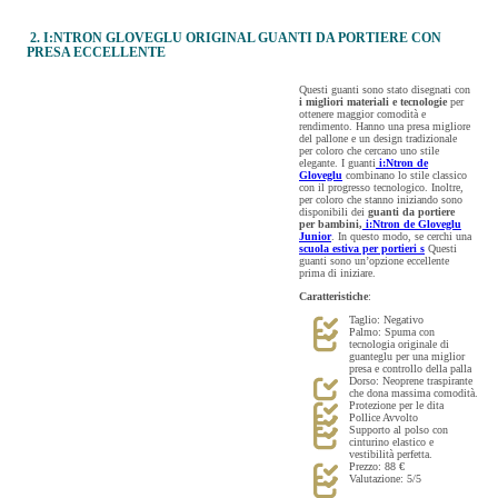
2. I:NTRON GLOVEGLU ORIGINAL GUANTI DA PORTIERE CON
PRESA ECCELLENTE
Questi guanti sono stato disegnati con
i migliori materiali e tecnologie
per
ottenere maggior comodità e
rendimento. Hanno una presa migliore
del pallone e un design tradizionale
per coloro che cercano uno stile
elegante. I guanti
i:Ntron de
Gloveglu
combinano lo stile classico
con il progresso tecnologico. Inoltre,
per coloro che stanno iniziando sono
disponibili dei
guanti da portiere
per bambini,
i:Ntron de Gloveglu
Junior
. In questo modo, se cerchi una
scuola estiva per portieri s
Questi
guanti sono un’opzione eccellente
prima di iniziare.
Caratteristiche
:
Taglio: Negativo
Palmo: Spuma con
tecnologia originale di
guanteglu per una miglior
presa e controllo della palla
Dorso: Neoprene traspirante
che dona massima comodità.
Protezione per le dita
Pollice Avvolto
Supporto al polso con
cinturino elastico e
vestibilità perfetta.
Prezzo: 88 €
Valutazione: 5/5