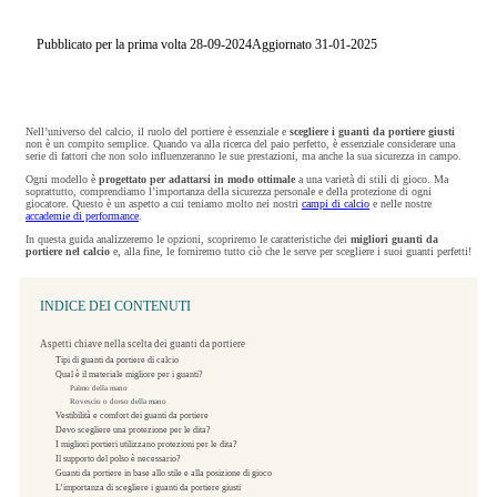
Pubblicato per la prima volta 28-09-2024
Aggiornato 31-01-2025
Nell’universo del calcio, il ruolo del portiere è essenziale e
scegliere i guanti da portiere
giusti
non è un compito semplice. Quando va alla ricerca del paio perfetto, è essenziale considerare una
serie di fattori che non solo influenzeranno le sue prestazioni, ma anche la sua sicurezza in campo.
Ogni modello è
progettato per adattarsi in modo ottimale
a una varietà di stili di gioco. Ma
soprattutto, comprendiamo l’importanza della sicurezza personale e della protezione di ogni
giocatore. Questo è un aspetto a cui teniamo molto nei nostri
campi di calcio
e nelle nostre
accademie di performance
.
In questa guida analizzeremo le opzioni, scopriremo le caratteristiche dei
migliori guanti da
portiere nel calcio
e, alla fine, le forniremo tutto ciò che le serve per scegliere i suoi guanti perfetti!
INDICE DEI CONTENUTI
Aspetti chiave nella scelta dei guanti da portiere
Tipi di guanti da portiere di calcio
Qual è il materiale migliore per i guanti?
Palmo della mano
Rovescio o dorso della mano
Vestibilità e comfort dei guanti da portiere
Devo scegliere una protezione per le dita?
I migliori portieri utilizzano protezioni per le dita?
Il supporto del polso è necessario?
Guanti da portiere in base allo stile e alla posizione di gioco
L’importanza di scegliere i guanti da portiere giusti