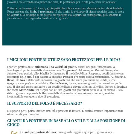
giovane e sta cercando una protezione extra, la protezione per le dita può essere un’opzione.
Tuttavia, se ha meno di 12 anni, gli impatti che subisce non sono abbastanza forti da richiederla.
Tenga presente che
limita i movimenti
, il che limita lo sviluppo di alcune tecniche come la presa
della palla o lo sviluppo di un pugno per spingere via la palla. Di conseguenza, può sabotare le
prestazioni e lo sviluppo dei bambini e dei giovani.
I MIGLIORI PORTIERI UTILIZZANO PROTEZIONI PER LE DITA?
I portieri professionisti
utilizzano una varietà di guanti,
alcuni dei quali incorporano la
tecnologia di protezione delle dita nota come “
fingersave
“. Ad esempio,
Manuel Neuer,
che
durante il suo periodo allo Schalke 04 indossava il modello Adidas Response, possibilmente con
protezione delle dita, è poi passato al modello Predator Pro senza questa caratteristica. Al contrario,
David De Gea
è stato visto indossare sia guanti con che senza protezione delle dita, il che
suggerisce una preferenza variabile.
Keylor Navas
, invece, non usa guanti con protezione per le
dita, il che può essere attribuito a un possibile disagio dovuto a lesioni alle dita. Inoltre, si ipotizza
che anche
Marc Andre
Ter Stegen non utilizzi guanti con protezioni per le dita, in quanto il suo
stile di gioco, che prevede la flessione delle dita medie in determinate situazioni, sarebbe
incompatibile con questo tipo di protezione.
IL SUPPORTO DEL POLSO È NECESSARIO?
Il supporto per il polso fornisce stabilità e previene le lesioni. È particolarmente importante nelle
situazioni di gioco intenso.
GUANTI DA PORTIERE IN BASE ALLO STILE E ALLA POSIZIONE DI
GIOCO
Guanti
per portieri di linea
: cerca guanti leggeri e agili per il gioco veloce.