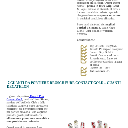
condizioni più diffícili. Questi guanti
hanno il
palmo in látex Grip Gold
X
, la più adesiva di Reusch. Il latex è
trattato con additivi adesivi speciali
che garantiscono una
presa superiore
in qualsiasi condizione climatica.
Sono usati da alcuni dei
migliori
portieri del mondo
, come Hugo
Lloris, Unai Simon e Wojciech
Szczesny
Caratteristiche
Taglio: Semi- Negativo
Tessuto Principale: Neoprene
Palmo: Grip Gold X
Inserti: Gomma nel dorso
Rivestimento: Latex nel
pollice per estendere la zona
di presa
Prezzo: 59 – 89 €
Valutazione: 5/5
7.GUANTI DA PORTIERE REUSCH PURE CONTACT GOLD – GUANTI
DECATHLON
I guanti da portiere
Reusch Pure
Contact Gold
, usati da
Unai Simón
,
portiere dell’Athletic Club e della
selezione spagnola, sono un’opzione
eccellente sia per professionisti che
per portieri amatoriali che vogliono
però dei guanti performanti che
offrano una presa, una comodità e
una precisione eccezionale.
Questi guanti in neoprene Pure