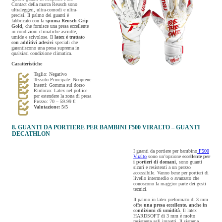
Contact della marca Reusch sono
ultraleggeri, ultra-comodi e ultra-
precisi. Il palmo dei guanti è
fabbricato con la
spuma Reusch Grip
Gold
, che fornisce una presa eccellente
in condizioni climatiche asciutte,
umide e scivolose. Il
latex è trattato
con additivi adesivi
speciali che
garantiscono una presa suprema in
qualsiasi condizione climatica.
Caratteristiche
Taglio: Negativo
Tessuto Principale: Neoprene
Inserti: Gomma sul dorso
Rinforzo: Latex nel pollice
per estendere la zona di presa
Prezzo: 70 – 59.99 €
Valutazione: 5/5
8. GUANTI DA PORTIERE PER BAMBINI F500 VIRALTO – GUANTI
DECATHLON
I guanti da portiere per bambino
F500
Viralto
sono un’opzione
eccellente per
i portieri di domani
, sono guanti
sicuri e resistenti a un prezzo
accessibile. Vanno bene per portieri di
livello intermedio o avanzato che
conoscono la maggior parte dei gesti
tecnici.
Il palmo in latex preformato di 3 mm
offre
una presa eccellente, anche in
condizioni di umidità
. Il latex
HARDSOFT di 3 mm è molto
resistente agli impatti. Il sistema