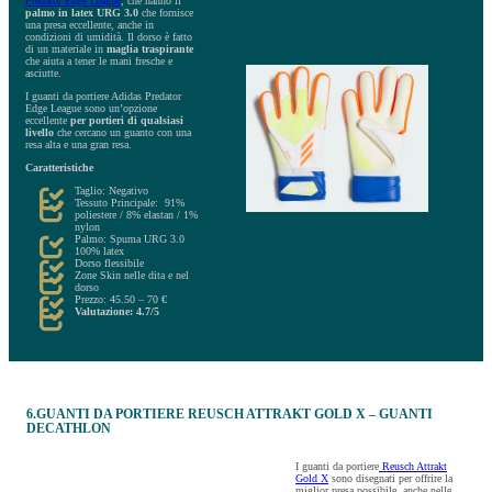
Predator Edge League
, che hanno il
palmo in latex URG 3.0
che fornisce
una presa eccellente, anche in
condizioni di umidità. Il dorso è fatto
di un materiale in
maglia traspirante
che aiuta a tener le mani fresche e
asciutte.
I guanti da portiere Adidas Predator
Edge League sono un’opzione
eccellente
per portieri di qualsiasi
livello
che cercano un guanto con una
resa alta e una gran resa.
Caratteristiche
Taglio: Negativo
Tessuto Principale: 91%
poliestere / 8% elastan / 1%
nylon
Palmo: Spuma URG 3.0
100% latex
Dorso flessibile
Zone Skin nelle dita e nel
dorso
Prezzo: 45.50 – 70 €
Valutazione: 4.7/5
6.GUANTI DA PORTIERE REUSCH ATTRAKT GOLD X – GUANTI
DECATHLON
I guanti da portiere
Reusch Attrakt
Gold X
sono disegnati per offrire la
miglior presa possibile, anche nelle