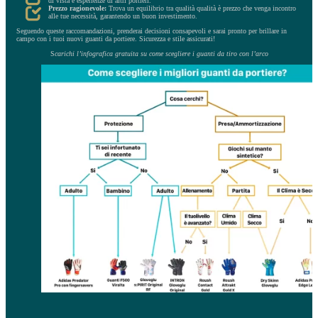
di vista e esperienze di altri portieri.
Prezzo ragionevole:
Trova un equilibrio tra qualità qualità è prezzo che venga incontro
alle tue necessità, garantendo un buon investimento.
Seguendo queste raccomandazioni, prenderai decisioni consapevoli e sarai pronto per brillare in
campo con i tuoi nuovi guanti da portiere. Sicurezza e stile assicurati!
S
carichi l’infografica gratuita su come scegliere i guanti da tiro con l’arco