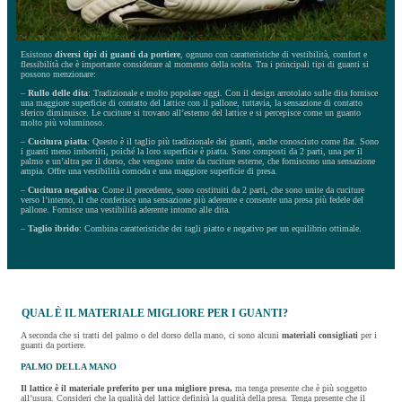
Esistono
diversi tipi di guanti da portiere
, ognuno con caratteristiche di vestibilità, comfort e
flessibilità che è importante considerare al momento della scelta. Tra i principali tipi di guanti si
possono menzionare:
–
Rullo delle dita
: Tradizionale e molto popolare oggi. Con il design arrotolato sulle dita fornisce
una maggiore superficie di contatto del lattice con il pallone, tuttavia, la sensazione di contatto
sferico diminuisce. Le cuciture si trovano all’esterno del lattice e si percepisce come un guanto
molto più voluminoso.
–
Cucitura piatta
: Questo è il taglio più tradizionale dei guanti, anche conosciuto come flat. Sono
i guanti meno imbottiti, poiché la loro superficie è piatta. Sono composti da 2 parti, una per il
palmo e un’altra per il dorso, che vengono unite da cuciture esterne, che forniscono una sensazione
ampia. Offre una vestibilità comoda e una maggiore superficie di presa.
–
Cucitura negativa
: Come il precedente, sono costituiti da 2 parti, che sono unite da cuciture
verso l’interno, il che conferisce una sensazione più aderente e consente una presa più fedele del
pallone. Fornisce una vestibilità aderente intorno alle dita.
–
Taglio ibrido
: Combina caratteristiche dei tagli piatto e negativo per un equilibrio ottimale.
QUAL È IL MATERIALE MIGLIORE PER I GUANTI?
A seconda che si tratti del palmo o del dorso della mano, ci sono alcuni
materiali consigliati
per i
guanti da portiere.
PALMO DELLA MANO
Il lattice è il materiale preferito per una migliore presa,
ma tenga presente che è più soggetto
all’usura. Consideri che la qualità del lattice definirà la qualità della presa. Tenga presente che il