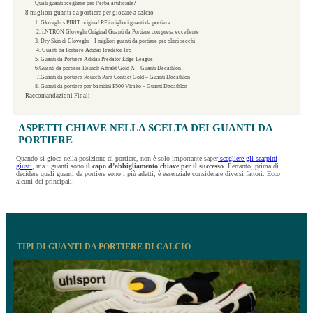
Quali guanti scegliere per l’erba artificiale?
8 migliori guanti da portiere per giocare a calcio
1. Gloveglu s:PIRIT original RF i migliori guanti da portiere
2. i:NTRON Gloveglu Original Guanti da Portiere con presa eccellente
3. Dry Skin di Gloveglu – I migliori guanti da portiere per climi secchi
4. Guanti da Portiere Adidas Predator Pro
5. Guanti da Portiere Adidas Predator Edge League
6.Guanti da portiere Reusch Attrakt Gold X – Guanti Decathlon
7.Guanti da portiere Reusch Pure Contact Gold – Guanti Decathlon
8. Guanti da portiere per bambini F500 Viralto – Guanti Decathlon
Raccomandazioni Finali
ASPETTI CHIAVE NELLA SCELTA DEI GUANTI DA
PORTIERE
Quando si gioca nella posizione di portiere, non è solo importante saper
scegliere gli scarpini
giusti
, ma i guanti sono
il capo d’abbigliamento chiave per il successo
. Pertanto, prima di
decidere quali guanti da portiere sono i più adatti, è essenziale considerare diversi fattori. Ecco
alcuni dei principali:
TIPI DI GUANTI DA PORTIERE DI CALCIO