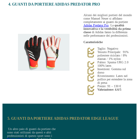
4. GUANTI DA PORTIERE ADIDAS PREDATOR PRO
Alcuni dei migliori portieri del mondo
come Manuel Neuer si affidano
completamente ai guanti da portiere
Adidas Predator Pro
. La
qualità
innovativa e la vestibilità da prima
classe
di Adidas fanno la differenza
nelle performance dei professionisti.
Caratteristiche
Taglio: Negativo
Tessuto Principale: 91%
poliestere riciclato / 8%
elastan / 1% nylon
Palmo: Spuma URG 2.0
100% latex
Inserzioni: Gomma sul
dorso
Rivestimento: Latex nel
pollice per estendere la zona
di presa
Prezzo: 91 – 130 €
Valutazione: 4.6/5
5. GUANTI DA PORTIERE ADIDAS PREDATOR EDGE LEAGUE
Un altro paio di guanti da portiere che
sono stati utilizzati da questi e altri
professionisti di questo sport sono i