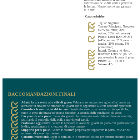
antitorsione delle dita aiuta a prevenire
le lesioni. Hanno inoltre una garanzia
di 2 anni.
Caratteristiche
Taglio: Negativo
Tessuto Principale: Neoprene
(50% poliestere, 30%
cotone, 20% poliuretano)
Palmo: Latex HARDSOFT
(44% caucciù, 31% caucciù
natural, 20% cotone, 5%
poliuretano)
Inserti: Gomma nel dorso
Rinforzo: Latex nel pollice
per estendere la zona di presa
Prezzo: 30 – 24.99 €
Valore: 4.5
RACCOMANDAZIONI FINALI
Adatta la tua scelta allo stile di gioco:
Valuta se sei un portiere agile nella linea o un
difensore in area per selezionare dei guanti che si aggiustino alle tue necessità specifiche.
Considera le condizioni del terreno:
Scegli dei guanti con caratteristiche specifiche,
come la presa rinforzata per manto sintetico, a seconda delle condizioni di gioco.
Dai priorità alla presa:
Trova dei guanti che diano una vestibilità attillata ma comoda,
facilitando il controllo della palla e movimenti rapidi.
Protezione aggiuntiva:
Valuta la necessità di avere dei guanti da gioco con protezione per
le dita, specialmente in situazioni di gioco intenso.
Supporto per il polso:
Valuta la stabilità proposta per supportare il polso, cruciale nei
momenti di gioco più intenso.
Consulta recensioni:
Leggi le opinioni e le recensioni online per ottenere ulteriori punti