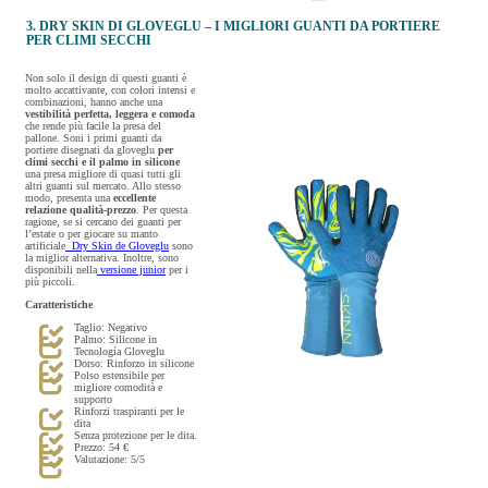
3. DRY SKIN DI GLOVEGLU – I MIGLIORI GUANTI DA PORTIERE
PER CLIMI SECCHI
Non solo il design di questi guanti è
molto accattivante, con colori intensi e
combinazioni, hanno anche una
vestibilità perfetta, leggera e comoda
che rende più facile la presa del
pallone. Soni i primi guanti da
portiere disegnati da gloveglu
per
climi secchi e il palmo in silicone
una presa migliore di quasi tutti gli
altri guanti sul mercato. Allo stesso
modo, presenta una
eccellente
relazione qualità-prezzo
. Per questa
ragione, se si cercano dei guanti per
l’estate o per giocare su manto
artificiale
Dry Skin de Gloveglu
sono
la miglior alternativa. Inoltre, sono
disponibili nella
versione junior
per i
più piccoli.
Caratteristiche
Taglio: Negativo
Palmo: Silicone in
Tecnología Gloveglu
Dorso: Rinforzo in silicone
Polso estensibile per
migliore comodità e
supporto
Rinforzi traspiranti per le
dita
Senza protezione per le dita.
Prezzo: 54 €
Valutazione: 5/5