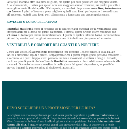
lattice più morbido offre una presa migliore, ma quello più duro garantisce una maggiore durata.
Allo stesso modo, il lattice più spesso offre una maggiore ammortizzazione, ma quello più sottile
un migliore controllo della palla. D’altra parte, si consideri che possono essere
lisce, testurizzate o
con fossette
. I primi offrono una presa migliore, quindi sono ideali per le partite, i secondi sono
più resistenti, quindi sono ideali per l’allenamento e forniscono una presa supplementare.
ROVESCIO O DORSO DELLA MANO
I
materiali traspiranti
come il neoprene per il comfort e altri materiali per la ventilazione sono
indispensabili per il dorso dei guanti da portiere. Tuttavia, questi devono essere combinati con
schiuma di lattice
per fornire ammortizzazione. I guanti di qualità inferiore hanno un’imbottitura
più sottile, mentre quelli migliori hanno uno strato di imbottitura più spesso sul rovescio.
VESTIBILITÀ E COMFORT DEI GUANTI DA PORTIERE
Cerchi una vestibilità
aderente ma confortevole
, che consenta il pieno controllo della palla e
faciliti i movimenti rapidi e precisi. Tenga presente che i guanti troppo grandi possono ostacolare il
suo controllo e quelli troppo stretti possono limitare i movimenti e sentirsi a disagio. Pertanto,
cerchi un paio di guanti che le offrano la
flessibilità
necessaria e che si adattino comodamente alle
sue mani. Dovrebbe imparare a scegliere la taglia giusta dei guanti da portiere e, se possibile,
provare i guanti da portiere prima di decidere di acquistarli.
DEVO SCEGLIERE UNA PROTEZIONE PER LE DITA?
Se scegliere o meno una protezione per le dita nei guanti da portiere è
piuttosto controverso
e si
possono trovare opinioni discordanti. La protezione delle dita è essenziale per prevenire le lesioni.
Valuti la necessità in base al suo livello di gioco e alla sua posizione.
Se ha subito un infortunio
recente
alle dita,
è meglio optare per guanti con protezione delle dita, in quanto ciò le rende
vulnerabili a ulteriori infortuni. D’altra parte, se suo figlio sta iniziando a praticare questo sport, è