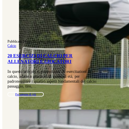
Pubblicato 24-10-2016
|
Aggiornato 01-05-2026
Calcio
20 ESERCIZI DI CALCIO PER
ALLENATORI E GIOCATORI
In questo articolo ti presentiamo 20 esercitazioni di
calcio, adatte a giocatori di qualsiasi età, per
padroneggiare i quattro aspetti fondamentali del calcio:
passaggio, tiro,…
Per saperne di più