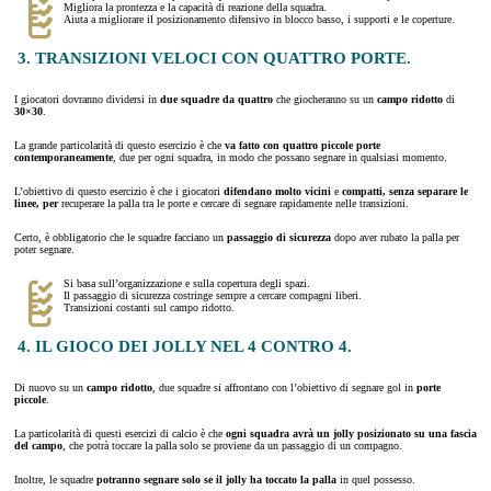
Migliora la prontezza e la capacità di reazione della squadra.
Aiuta a migliorare il posizionamento difensivo in blocco basso, i supporti e le coperture.
3. TRANSIZIONI VELOCI CON QUATTRO PORTE.
I giocatori dovranno dividersi in
due squadre da quattro
che giocheranno su un
campo ridotto
di
30×30
.
La grande particolarità di questo esercizio è che
va fatto con quattro piccole porte
contemporaneamente
, due per ogni squadra, in modo che possano segnare in qualsiasi momento.
L’obiettivo di questo esercizio è che i giocatori
difendano molto vicini
e
compatti, senza separare le
linee, per
recuperare la palla tra le porte e cercare di segnare rapidamente nelle transizioni.
Certo, è obbligatorio che le squadre facciano un
passaggio di sicurezza
dopo aver rubato la palla per
poter segnare.
Si basa sull’organizzazione e sulla copertura degli spazi.
Il passaggio di sicurezza costringe sempre a cercare compagni liberi.
Transizioni costanti sul campo ridotto.
4. IL GIOCO DEI JOLLY NEL 4 CONTRO 4.
Di nuovo su un
campo ridotto
, due squadre si affrontano con l’obiettivo di segnare gol in
porte
piccole
.
La particolarità di questi esercizi di calcio è che
ogni squadra avrà un jolly posizionato su una fascia
del campo
, che potrà toccare la palla solo se proviene da un passaggio di un compagno.
Inoltre, le squadre
potranno segnare solo se il jolly ha toccato la palla
in quel possesso.