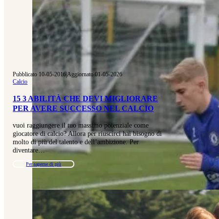
Pubblicato 10-05-2016
|
Aggiornato 01-05-2026
Calcio
15 3 ABILITÀ CHE DEVI MIGLIORARE
PER AVERE SUCCESSO NEL CALCIO
vuoi raggiungere il tuo massimo potenziale come
giocatore di calcio? Allora per riuscirci hai bisogno di
molto di più del talento e dell’ambizione. Per
diventare…
Per saperne di più