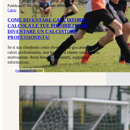
Pubblicato 07-04-2016
|
Aggiornato 30-04-2026
Calcio
COME DIVENTARE CALCIATORE? –
CALCOLA LE TUE POSSIBILITÀ DI
DIVENTARE UN CALCIATORE
PROFESSIONISTA!
Se ti stai chiedendo come diventare un giocatore di
calcio professionista, non bastano il talento naturale e la
motivazione. Avrai bisogno di contatti, supporto,
informazioni…
Per saperne di più