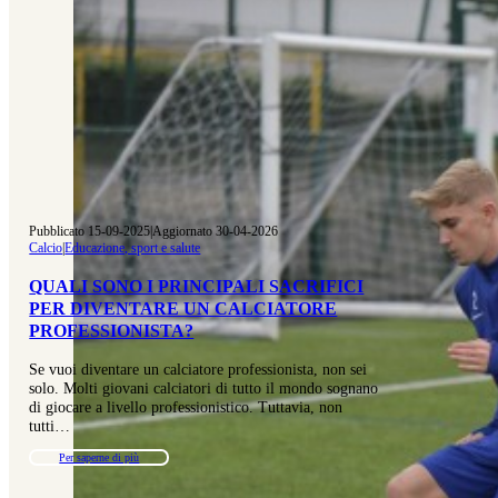
Pubblicato 15-09-2025
|
Aggiornato 30-04-2026
Calcio
|
Educazione, sport e salute
QUALI SONO I PRINCIPALI SACRIFICI
PER DIVENTARE UN CALCIATORE
PROFESSIONISTA?
Se vuoi diventare un calciatore professionista, non sei
solo. Molti giovani calciatori di tutto il mondo sognano
di giocare a livello professionistico. Tuttavia, non
tutti…
Per saperne di più