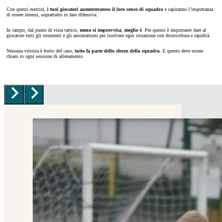
Con questi esercizi,
i tuoi giocatori aumenteranno il loro senso di squadra
e capiranno l’importanza
di essere intensi, soprattutto in fase difensiva.
In campo, dal punto di vista tattico,
meno si improvvisa
,
meglio è
. Per questo è importante dare al
giocatore tutti gli strumenti e gli automatismi per risolvere ogni situazione con disinvoltura e rapidità.
Nessuna vittoria è frutto del caso,
tutto fa parte dello sforzo della squadra
. E questo deve essere
chiaro in ogni sessione di allenamento.