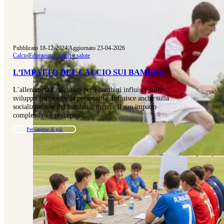
Pubblicato 18-12-2024
|
Aggiornato 23-04-2026
Calcio
|
Educazione, sport e salute
L’IMPATTO DEL CALCIO SUI BAMBINI
L’allenamento calcistico per i bambini influisce sullo
sviluppo fisico e della personalità. Influisce anche sulla
socializzazione del bambino, mentre il suo impatto
complessivo è percepito…
Per saperne di più