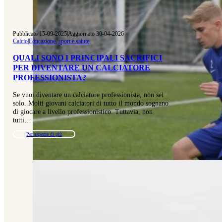
Pubblicato 15-09-2025
|
Aggiornato 30-04-2026
Calcio
|
Educazione, sport e salute
QUALI SONO I PRINCIPALI SACRIFICI
PER DIVENTARE UN CALCIATORE
PROFESSIONISTA?
Se vuoi diventare un calciatore professionista, non sei
solo. Molti giovani calciatori di tutto il mondo sognano
di giocare a livello professionistico. Tuttavia, non
tutti…
Per saperne di più