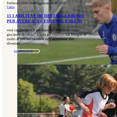
Pubblicato 10-05-2016
|
Aggiornato 01-05-2026
Calcio
15 3 ABILITÀ CHE DEVI MIGLIORARE
PER AVERE SUCCESSO NEL CALCIO
vuoi raggiungere il tuo massimo potenziale come
giocatore di calcio? Allora per riuscirci hai bisogno di
molto di più del talento e dell’ambizione. Per
diventare…
Per saperne di più