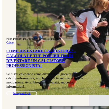
Pubblicato 07-04-2016
|
Aggiornato 30-04-2026
Calcio
COME DIVENTARE CALCIATORE? –
CALCOLA LE TUE POSSIBILITÀ DI
DIVENTARE UN CALCIATORE
PROFESSIONISTA!
Se ti stai chiedendo come diventare un giocatore di
calcio professionista, non bastano il talento naturale e la
motivazione. Avrai bisogno di contatti, supporto,
informazioni…
Per saperne di più