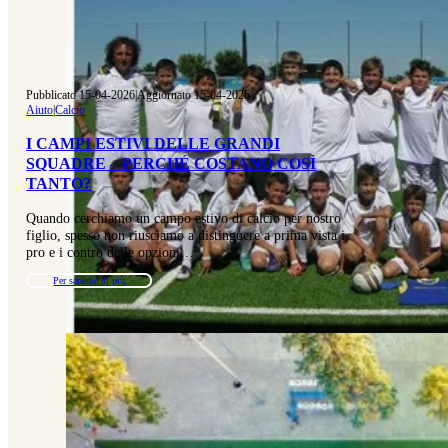
Pubblicato 15-04-2026
|
Aggiornato 15-04-2026
Aiuto
|
Calcio
I CAMPI ESTIVI DELLE GRANDI
SQUADRE – PERCHÉ COSTANO COSÌ
TANTO?
Quando cerchiamo un campo estivo di calcio per nostro
figlio, spesso non riusciamo a distinguere a prima vista i
pro e i contro delle opzioni…
Per saperne di più