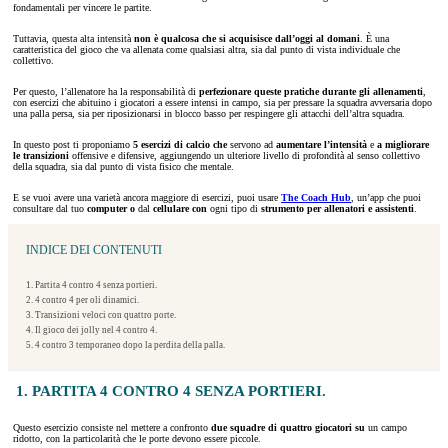
fondamentali per vincere le partite.
Tuttavia, questa alta intensità
non è qualcosa che si acquisisce dall’oggi al domani
. È una
caratteristica del gioco che va allenata come qualsiasi altra, sia dal punto di vista individuale che
collettivo.
Per questo, l’allenatore ha la responsabilità di
perfezionare queste pratiche durante gli allenamenti
,
con esercizi che abituino i giocatori a essere intensi in campo, sia per pressare la squadra avversaria dopo
una palla persa, sia per riposizionarsi in blocco basso per respingere gli attacchi dell’altra squadra.
In questo post ti proponiamo
5 esercizi di calcio che
servono ad
aumentare l’intensità
e
a migliorare
le transizioni
offensive e difensive, aggiungendo un ulteriore livello di profondità al senso collettivo
della squadra, sia dal punto di vista fisico che mentale.
E se vuoi avere una varietà ancora maggiore di esercizi, puoi usare
The Coach Hub
, un’app che puoi
consultare dal tuo
computer o
dal
cellulare con
ogni tipo di
strumento per allenatori e assistenti
.
INDICE DEI CONTENUTI
1. Partita 4 contro 4 senza portieri.
2. 4 contro 4 per oli dinamici.
3. Transizioni veloci con quattro porte.
4. Il gioco dei jolly nel 4 contro 4.
5. 4 contro 3 temporaneo dopo la perdita della palla.
1. PARTITA 4 CONTRO 4 SENZA PORTIERI.
Questo esercizio consiste nel mettere a confronto
due squadre di quattro
giocatori su
un campo
ridotto, con la particolarità che le porte devono essere piccole.