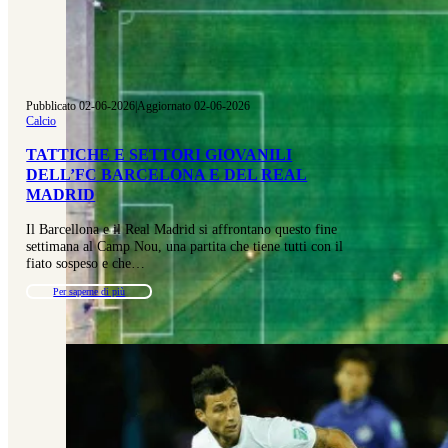
Pubblicato 02-06-2026
|
Aggiornato 02-06-2026
Calcio
TATTICHE E SETTORI GIOVANILI
DELL’FC BARCELONA E DEL REAL
MADRID
Il Barcellona e il Real Madrid si affrontano questo fine
settimana al Camp Nou, una partita che tiene tutti con il
fiato sospeso e che…
Per saperne di più