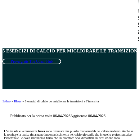
5 ESERCIZI DI CALCIO PER MIGLIORARE LE TRANSIZIONI 
Prova gratis The Coach Hub
Ertheo
»
Blogs
»
5 esercizi di calcio per migliorare le transizioni e l’intensità.
Pubblicato per la prima volta 06-04-2026
Aggiornato 06-04-2026
L’intensità e
la
resistenza fisica
sono diventate due pilastri fondamentali del calcio moderno. Anche se
la tecnica e la tattica rimangono importantissime sia nel calcio giovanile che in quello professionistico,
l’intensità e l’elevato rendimento fisico che un giocatore deve dimostrare in ogni azione sono