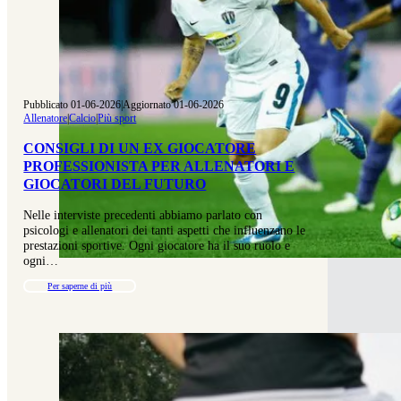
Pubblicato 01-06-2026
|
Aggiornato 01-06-2026
Allenatore
|
Calcio
|
Più sport
CONSIGLI DI UN EX GIOCATORE
PROFESSIONISTA PER ALLENATORI E
GIOCATORI DEL FUTURO
Nelle interviste precedenti abbiamo parlato con
psicologi e allenatori dei tanti aspetti che influenzano le
prestazioni sportive. Ogni giocatore ha il suo ruolo e
ogni…
Per saperne di più