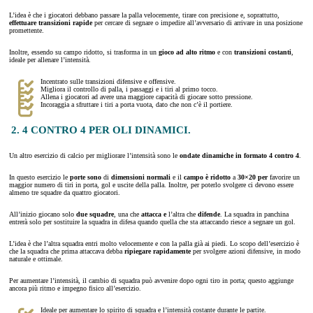
L’idea è che i giocatori debbano passare la palla velocemente, tirare con precisione e, soprattutto,
effettuare transizioni rapide
per cercare di segnare o impedire all’avversario di arrivare in una posizione
promettente.
Inoltre, essendo su campo ridotto, si trasforma in un
gioco ad alto ritmo
e con
transizioni costanti
,
ideale per allenare l’intensità.
Incentrato sulle transizioni difensive e offensive.
Migliora il controllo di palla, i passaggi e i tiri al primo tocco.
Allena i giocatori ad avere una maggiore capacità di giocare sotto pressione.
Incoraggia a sfruttare i tiri a porta vuota, dato che non c’è il portiere.
2. 4 CONTRO 4 PER OLI DINAMICI.
Un altro esercizio di calcio per migliorare l’intensità sono le
ondate dinamiche in formato 4 contro 4
.
In questo esercizio le
porte sono
di
dimensioni normali
e il
campo è ridotto
a
30×20 per
favorire un
maggior numero di tiri in porta, gol e uscite della palla. Inoltre, per poterlo svolgere ci devono essere
almeno tre squadre da quattro giocatori.
All’inizio giocano solo
due squadre
, una che
attacca e
l’altra che
difende
. La squadra in panchina
entrerà solo per sostituire la squadra in difesa quando quella che sta attaccando riesce a segnare un gol.
L’idea è che l’altra squadra entri molto velocemente e con la palla già ai piedi. Lo scopo dell’esercizio è
che la squadra che prima attaccava debba
ripiegare rapidamente
per svolgere azioni difensive, in modo
naturale e ottimale.
Per aumentare l’intensità, il cambio di squadra può avvenire dopo ogni tiro in porta; questo aggiunge
ancora più ritmo e impegno fisico all’esercizio.
Ideale per aumentare lo spirito di squadra e l’intensità costante durante le partite.