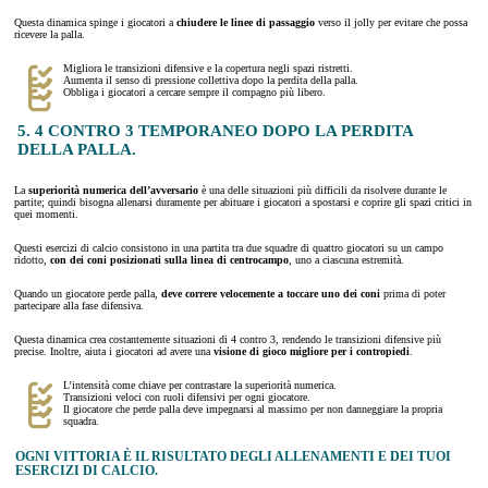
Questa dinamica spinge i giocatori a
chiudere le linee di passaggio
verso il jolly per evitare che possa
ricevere la palla.
Migliora le transizioni difensive e la copertura negli spazi ristretti.
Aumenta il senso di pressione collettiva dopo la perdita della palla.
Obbliga i giocatori a cercare sempre il compagno più libero.
5. 4 CONTRO 3 TEMPORANEO DOPO LA PERDITA
DELLA PALLA.
La
superiorità numerica dell’avversario
è una delle situazioni più difficili da risolvere durante le
partite; quindi bisogna allenarsi duramente per abituare i giocatori a spostarsi e coprire gli spazi critici in
quei momenti.
Questi esercizi di calcio consistono in una partita tra due squadre di quattro giocatori su un campo
ridotto,
con dei coni posizionati sulla linea di centrocampo
, uno a ciascuna estremità.
Quando un giocatore perde palla,
deve correre velocemente a toccare uno dei coni
prima di poter
partecipare alla fase difensiva.
Questa dinamica crea costantemente situazioni di 4 contro 3, rendendo le transizioni difensive più
precise. Inoltre, aiuta i giocatori ad avere una
visione di gioco migliore per i contropiedi
.
L’intensità come chiave per contrastare la superiorità numerica.
Transizioni veloci con ruoli difensivi per ogni giocatore.
Il giocatore che perde palla deve impegnarsi al massimo per non danneggiare la propria
squadra.
OGNI VITTORIA È IL RISULTATO DEGLI ALLENAMENTI E DEI TUOI
ESERCIZI DI CALCIO.